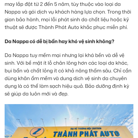
may lắp đặt từ 2 đến 5 năm, tùy thuộc vào loại da
Nappa và gói dịch vụ khách hàng lựa chọn. Trong thời
gian bảo hành, mọi lỗi phát sinh do chất liệu hoặc kỹ
thuật sẽ được Thành Phát Auto khắc phục miễn phí.
Da Nappa có dễ bị bẩn hay khó vệ sinh không?
Da Nappa tuy mềm mại nhưng lại khá bền và dễ vệ
sinh. Với bề mặt ít lỗ chân lông hơn các loại da khác,
bụi bẩn và chất lỏng ít có khả năng thấm sâu. Chỉ cần
dùng khăn ẩm mềm và dung dịch vệ sinh da chuyên
dụng là có thể làm sạch hiệu quả. Bảo dưỡng định kỳ
sẽ giúp da luôn mới và đẹp.