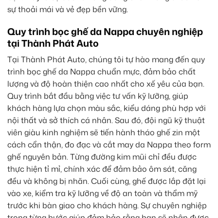
sự thoải mái và vẻ đẹp bền vững.
Quy trình bọc ghế da Nappa chuyên nghiệp
tại Thành Phát Auto
Tại Thành Phát Auto, chúng tôi tự hào mang đến quy
trình bọc ghế da Nappa chuẩn mực, đảm bảo chất
lượng và độ hoàn thiện cao nhất cho xế yêu của bạn.
Quy trình bắt đầu bằng việc tư vấn kỹ lưỡng, giúp
khách hàng lựa chọn màu sắc, kiểu dáng phù hợp với
nội thất và sở thích cá nhân. Sau đó, đội ngũ kỹ thuật
viên giàu kinh nghiệm sẽ tiến hành tháo ghế zin một
cách cẩn thận, đo đạc và cắt may da Nappa theo form
ghế nguyên bản. Từng đường kim mũi chỉ đều được
thực hiện tỉ mỉ, chính xác để đảm bảo ôm sát, căng
đều và không bị nhăn. Cuối cùng, ghế được lắp đặt lại
vào xe, kiểm tra kỹ lưỡng về độ an toàn và thẩm mỹ
trước khi bàn giao cho khách hàng. Sự chuyên nghiệp
trong từng bước giúp đảm bảo rằng bạn sẽ nhận được