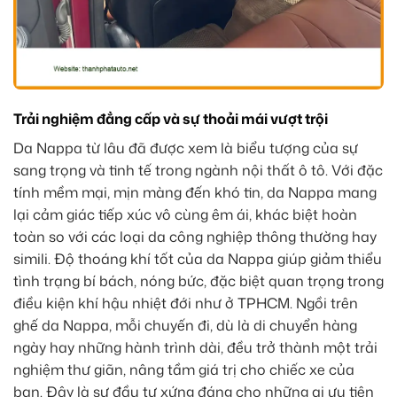
Trải nghiệm đẳng cấp và sự thoải mái vượt trội
Da Nappa từ lâu đã được xem là biểu tượng của sự
sang trọng và tinh tế trong ngành nội thất ô tô. Với đặc
tính mềm mại, mịn màng đến khó tin, da Nappa mang
lại cảm giác tiếp xúc vô cùng êm ái, khác biệt hoàn
toàn so với các loại da công nghiệp thông thường hay
simili. Độ thoáng khí tốt của da Nappa giúp giảm thiểu
tình trạng bí bách, nóng bức, đặc biệt quan trọng trong
điều kiện khí hậu nhiệt đới như ở TPHCM. Ngồi trên
ghế da Nappa, mỗi chuyến đi, dù là di chuyển hàng
ngày hay những hành trình dài, đều trở thành một trải
nghiệm thư giãn, nâng tầm giá trị cho chiếc xe của
bạn. Đây là sự đầu tư xứng đáng cho những ai ưu tiên