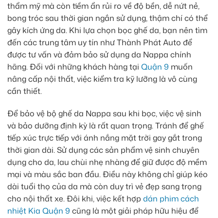
thẩm mỹ mà còn tiềm ẩn rủi ro về độ bền, dễ nứt nẻ,
bong tróc sau thời gian ngắn sử dụng, thậm chí có thể
gây kích ứng da. Khi lựa chọn bọc ghế da, bạn nên tìm
đến các trung tâm uy tín như Thành Phát Auto để
được tư vấn và đảm bảo sử dụng da Nappa chính
hãng. Đối với những khách hàng tại
Quận 9
muốn
nâng cấp nội thất, việc kiểm tra kỹ lưỡng là vô cùng
cần thiết.
Để bảo vệ bộ ghế da Nappa sau khi bọc, việc vệ sinh
và bảo dưỡng định kỳ là rất quan trọng. Tránh để ghế
tiếp xúc trực tiếp với ánh nắng mặt trời gay gắt trong
thời gian dài. Sử dụng các sản phẩm vệ sinh chuyên
dụng cho da, lau chùi nhẹ nhàng để giữ được độ mềm
mại và màu sắc ban đầu. Điều này không chỉ giúp kéo
dài tuổi thọ của da mà còn duy trì vẻ đẹp sang trọng
cho nội thất xe. Đôi khi, việc kết hợp
dán phim cách
nhiệt Kia Quận 9
cũng là một giải pháp hữu hiệu để