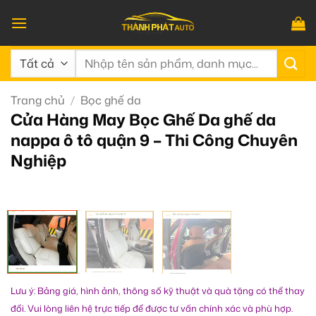
Bỏ
qua
nội
Tìm
dung
kiếm:
Trang chủ
/
Bọc ghế da
Cửa Hàng May Bọc Ghế Da ghế da
nappa ô tô quận 9 – Thi Công Chuyên
Nghiệp
Lưu ý: Bảng giá, hình ảnh, thông số kỹ thuật và quà tặng có thể thay
đổi. Vui lòng liên hệ trực tiếp để được tư vấn chính xác và phù hợp.