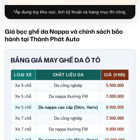
*Áp dụng tùy khu vực, lịch kỹ thuật và hạng mục thi công.
Giá bọc ghế da Nappa và chính sách bảo
hành tại Thành Phát Auto
BẢNG GIÁ MAY GHẾ DA Ô TÔ
LOẠI XE
CHẤT LIỆU DA
GIÁ (VNĐ)
Xe 5 chỗ
Da công nghiệp
5.500.000
Xe 5 chỗ
Da nappa thường FM
7.000.000
Xe 5 chỗ
Da nappa cao cấp (Skin, Vario)
8.000.000
Xe 7 chỗ
Da công nghiệp
7.500.000
Xe 7 chỗ
Da nappa thường FM
9.000.000