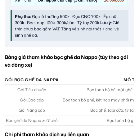
Xe 7 chỗ
Da nappa cao cấp (Skin, Vario)
10.000.000
Phụ thu:
Đục lỗ thường 500k · Đục CNC 700k · Ép chữ
300k · Bọc tappi 100k–300k/cửa · Tỳ tay 200k
Lưu ý:
Giá
trên chưa bao gồm VAT. Tặng vệ sinh nội thất + chai vệ
sinh ghế da.
Bảng giá tham khảo bọc ghế da Nappa (tùy theo gói
và dòng xe)
GÓI BỌC GHẾ DA NAPPA
MÔ TẢ
Gói Tiêu chuẩn
Bọc toàn bộ bề mặt ghế ngồ
Gói Cao cấp
Bọc toàn bộ ghế, kết hợp may phối màu,
Gói Nâng cấp
Bọc ghế, tapi cửa, tỳ tay, 
Bọc ghế da Nappa xe 7 chỗ
Bọc toàn bộ ghế 
Chi phí tham khảo dịch vụ liên quan