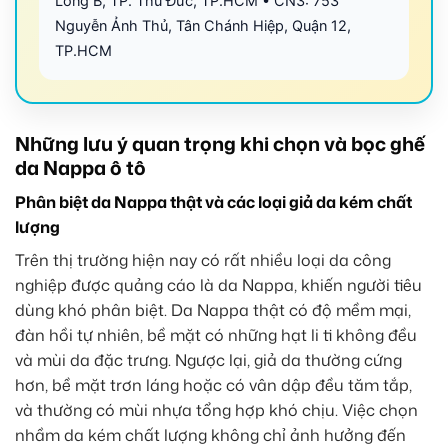
Long B, TP. Thủ Đức, TP.HCM • CN3: 753
Nguyễn Ảnh Thủ, Tân Chánh Hiệp, Quận 12,
TP.HCM
Những lưu ý quan trọng khi chọn và bọc ghế
da Nappa ô tô
Phân biệt da Nappa thật và các loại giả da kém chất
lượng
Trên thị trường hiện nay có rất nhiều loại da công
nghiệp được quảng cáo là da Nappa, khiến người tiêu
dùng khó phân biệt. Da Nappa thật có độ mềm mại,
đàn hồi tự nhiên, bề mặt có những hạt li ti không đều
và mùi da đặc trưng. Ngược lại, giả da thường cứng
hơn, bề mặt trơn láng hoặc có vân dập đều tăm tắp,
và thường có mùi nhựa tổng hợp khó chịu. Việc chọn
nhầm da kém chất lượng không chỉ ảnh hưởng đến