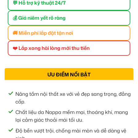
💬 Hỗ trợ kỹ thuật 24/7
💰 Giá niêm yết rõ ràng
🚚 Miễn phí lắp đặt tận nơi
❤️ Lắp xong hài lòng mới thu tiền
ƯU ĐIỂM NỔI BẬT
Nâng tầm nội thất xe với vẻ đẹp sang trọng, đẳng
cấp.
Chất liệu da Nappa mềm mại, thoáng khí, mang
lại cảm giác thoải mái tối ưu.
Độ bền vượt trội, chống mài mòn và dễ dàng vệ