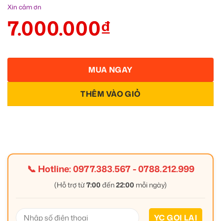
Xin cảm ơn
7.000.000
₫
MUA NGAY
THÊM VÀO GIỎ
📞 Hotline:
0977.383.567
-
0788.212.999
(Hỗ trợ từ
7:00
đến
22:00
mỗi ngày)