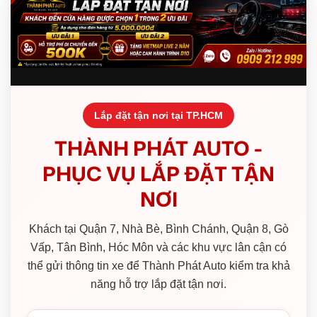
Lắp đặt tận nơi tại TP.HCM
THÀNH PHÁT AUTO -
PHỤC VỤ LẮP ĐẶT TẬN
NƠI
Khách tại Quận 7, Nhà Bè, Bình Chánh, Quận 8, Gò
Vấp, Tân Bình, Hóc Môn và các khu vực lân cận có
thể gửi thông tin xe để Thành Phát Auto kiểm tra khả
năng hỗ trợ lắp đặt tận nơi.