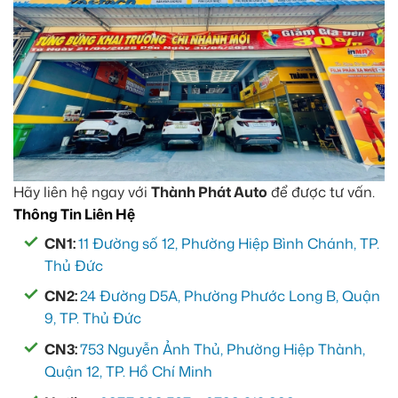
Hãy liên hệ ngay với
Thành Phát Auto
để được tư vấn.
Thông Tin Liên Hệ
CN1:
11 Đường số 12, Phường Hiệp Bình Chánh, TP.
Thủ Đức
CN2:
24 Đường D5A, Phường Phước Long B, Quận
9, TP. Thủ Đức
CN3:
753 Nguyễn Ảnh Thủ, Phường Hiệp Thành,
Quận 12, TP. Hồ Chí Minh