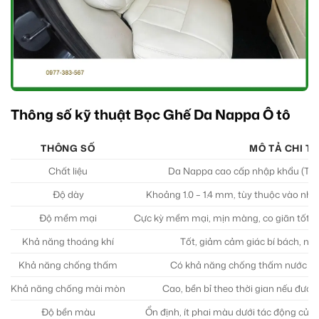
Thông số kỹ thuật Bọc Ghế Da Nappa Ô tô
THÔNG SỐ
MÔ TẢ CHI TI
Chất liệu
Da Nappa cao cấp nhập khẩu (Thư
Độ dày
Khoảng 1.0 – 1.4 mm, tùy thuộc vào nhà 
Độ mềm mại
Cực kỳ mềm mại, mịn màng, co giãn tốt, m
Khả năng thoáng khí
Tốt, giảm cảm giác bí bách, nón
Khả năng chống thấm
Có khả năng chống thấm nước nhẹ
Khả năng chống mài mòn
Cao, bền bỉ theo thời gian nếu đượ
Độ bền màu
Ổn định, ít phai màu dưới tác động của