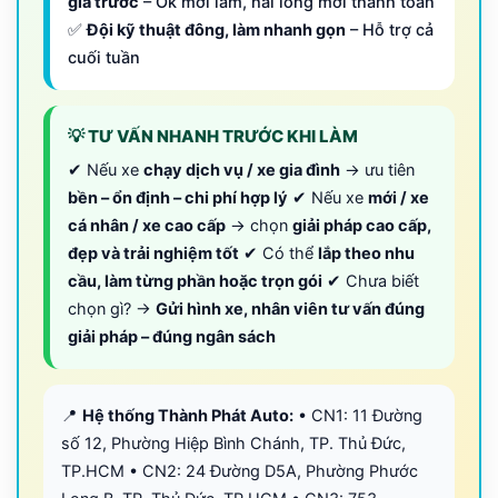
giá trước
– Ok mới làm, hài lòng mới thanh toán
✅
Đội kỹ thuật đông, làm nhanh gọn
– Hỗ trợ cả
cuối tuần
💡 TƯ VẤN NHANH TRƯỚC KHI LÀM
✔ Nếu xe
chạy dịch vụ / xe gia đình
→ ưu tiên
bền – ổn định – chi phí hợp lý
✔ Nếu xe
mới / xe
cá nhân / xe cao cấp
→ chọn
giải pháp cao cấp,
đẹp và trải nghiệm tốt
✔ Có thể
lắp theo nhu
cầu, làm từng phần hoặc trọn gói
✔ Chưa biết
chọn gì? →
Gửi hình xe, nhân viên tư vấn đúng
giải pháp – đúng ngân sách
📍
Hệ thống Thành Phát Auto:
• CN1: 11 Đường
số 12, Phường Hiệp Bình Chánh, TP. Thủ Đức,
TP.HCM • CN2: 24 Đường D5A, Phường Phước