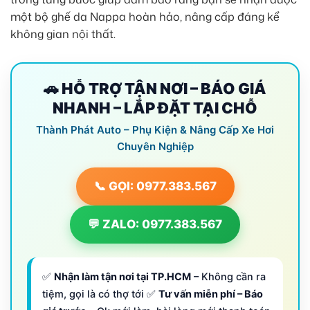
một bộ ghế da Nappa hoàn hảo, nâng cấp đáng kể
không gian nội thất.
🚗 HỖ TRỢ TẬN NƠI – BÁO GIÁ
NHANH – LẮP ĐẶT TẠI CHỖ
Thành Phát Auto – Phụ Kiện & Nâng Cấp Xe Hơi
Chuyên Nghiệp
📞 GỌI: 0977.383.567
💬 ZALO: 0977.383.567
✅
Nhận làm tận nơi tại TP.HCM
– Không cần ra
tiệm, gọi là có thợ tới ✅
Tư vấn miễn phí – Báo