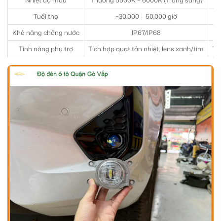
Nhiệt độ màu
Thường 5500K – 6000K (Trắng sáng)
Tuổi thọ
~30.000 – 50.000 giờ
Khả năng chống nước
IP67/IP68
Tính năng phụ trợ
Tích hợp quạt tản nhiệt, lens xanh/tím
Tí