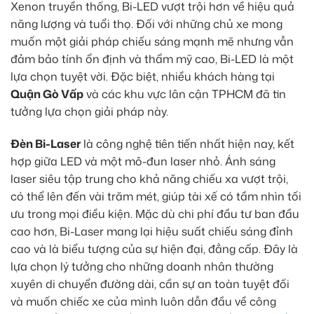
Xenon truyền thống, Bi-LED vượt trội hơn về hiệu quả
năng lượng và tuổi thọ. Đối với những chủ xe mong
muốn một giải pháp chiếu sáng mạnh mẽ nhưng vẫn
đảm bảo tính ổn định và thẩm mỹ cao, Bi-LED là một
lựa chọn tuyệt vời. Đặc biệt, nhiều khách hàng tại
Quận Gò Vấp
và các khu vực lân cận TPHCM đã tin
tưởng lựa chọn giải pháp này.
Đèn Bi-Laser
là công nghệ tiên tiến nhất hiện nay, kết
hợp giữa LED và một mô-đun laser nhỏ. Ánh sáng
laser siêu tập trung cho khả năng chiếu xa vượt trội,
có thể lên đến vài trăm mét, giúp tài xế có tầm nhìn tối
ưu trong mọi điều kiện. Mặc dù chi phí đầu tư ban đầu
cao hơn, Bi-Laser mang lại hiệu suất chiếu sáng đỉnh
cao và là biểu tượng của sự hiện đại, đẳng cấp. Đây là
lựa chọn lý tưởng cho những doanh nhân thường
xuyên di chuyển đường dài, cần sự an toàn tuyệt đối
và muốn chiếc xe của mình luôn dẫn đầu về công