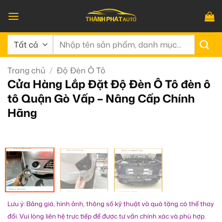
Bỏ
qua
nội
Tìm
dung
kiếm:
Trang chủ
/
Độ Đèn Ô Tô
Cửa Hàng Lắp Đặt Độ Đèn Ô Tô đèn ô
tô Quận Gò Vấp – Nâng Cấp Chính
Hãng
Lưu ý: Bảng giá, hình ảnh, thông số kỹ thuật và quà tặng có thể thay
đổi. Vui lòng liên hệ trực tiếp để được tư vấn chính xác và phù hợp.