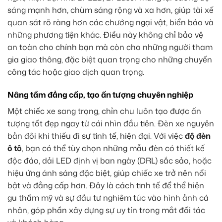
sáng mạnh hơn, chùm sáng rộng và xa hơn, giúp tài xế
quan sát rõ ràng hơn các chướng ngại vật, biển báo và
những phương tiện khác. Điều này không chỉ bảo vệ
an toàn cho chính bạn mà còn cho những người tham
gia giao thông, đặc biệt quan trọng cho những chuyến
công tác hoặc giao dịch quan trọng.
Nâng tầm đẳng cấp, tạo ấn tượng chuyên nghiệp
Một chiếc xe sang trọng, chỉn chu luôn tạo được ấn
tượng tốt đẹp ngay từ cái nhìn đầu tiên. Đèn xe nguyên
bản đôi khi thiếu đi sự tinh tế, hiện đại. Với việc
độ đèn
ô tô
, bạn có thể tùy chọn những mẫu đèn có thiết kế
độc đáo, dải LED định vị ban ngày (DRL) sắc sảo, hoặc
hiệu ứng ánh sáng đặc biệt, giúp chiếc xe trở nên nổi
bật và đẳng cấp hơn. Đây là cách tinh tế để thể hiện
gu thẩm mỹ và sự đầu tư nghiêm túc vào hình ảnh cá
nhân, góp phần xây dựng sự uy tín trong mắt đối tác