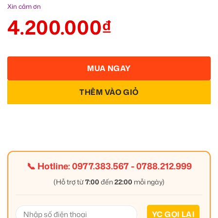
Xin cảm ơn
4.200.000
₫
MUA NGAY
THÊM VÀO GIỎ
📞 Hotline:
0977.383.567
-
0788.212.999
(Hỗ trợ từ
7:00
đến
22:00
mỗi ngày)