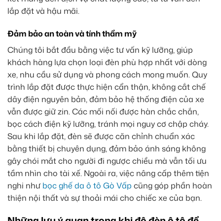
lắp đặt và hậu mãi.
Đảm bảo an toàn và tính thẩm mỹ
Chúng tôi bắt đầu bằng việc tư vấn kỹ lưỡng, giúp
khách hàng lựa chọn loại đèn phù hợp nhất với dòng
xe, nhu cầu sử dụng và phong cách mong muốn. Quy
trình lắp đặt được thực hiện cẩn thận, không cắt chế
dây điện nguyên bản, đảm bảo hệ thống điện của xe
vẫn được giữ zin. Các mối nối được hàn chắc chắn,
bọc cách điện kỹ lưỡng, tránh mọi nguy cơ chập cháy.
Sau khi lắp đặt, đèn sẽ được căn chỉnh chuẩn xác
bằng thiết bị chuyên dụng, đảm bảo ánh sáng không
gây chói mắt cho người đi ngược chiều mà vẫn tối ưu
tầm nhìn cho tài xế. Ngoài ra, việc nâng cấp thêm tiện
nghi như
bọc ghế da ô tô Gò Vấp
cũng góp phần hoàn
thiện nội thất và sự thoải mái cho chiếc xe của bạn.
Những lưu ý quan trọng khi độ đèn ô tô để