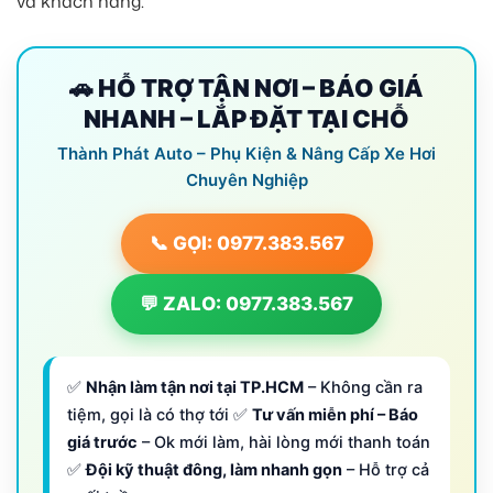
và khách hàng.
🚗 HỖ TRỢ TẬN NƠI – BÁO GIÁ
NHANH – LẮP ĐẶT TẠI CHỖ
Thành Phát Auto – Phụ Kiện & Nâng Cấp Xe Hơi
Chuyên Nghiệp
📞 GỌI: 0977.383.567
💬 ZALO: 0977.383.567
✅
Nhận làm tận nơi tại TP.HCM
– Không cần ra
tiệm, gọi là có thợ tới ✅
Tư vấn miễn phí – Báo
giá trước
– Ok mới làm, hài lòng mới thanh toán
✅
Đội kỹ thuật đông, làm nhanh gọn
– Hỗ trợ cả