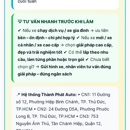
cuối tuần
💡 TƯ VẤN NHANH TRƯỚC KHI LÀM
✔ Nếu xe
chạy dịch vụ / xe gia đình
→ ưu tiên
bền – ổn định – chi phí hợp lý
✔ Nếu xe
mới / xe
cá nhân / xe cao cấp
→ chọn
giải pháp cao cấp,
đẹp và trải nghiệm tốt
✔ Có thể
lắp theo nhu
cầu, làm từng phần hoặc trọn gói
✔ Chưa biết
chọn gì? →
Gửi hình xe, nhân viên tư vấn đúng
giải pháp – đúng ngân sách
📍
Hệ thống Thành Phát Auto:
• CN1: 11 Đường
số 12, Phường Hiệp Bình Chánh, TP. Thủ Đức,
TP.HCM • CN2: 24 Đường D5A, Phường Phước
Long B, TP. Thủ Đức, TP.HCM • CN3: 753
Nguyễn Ảnh Thủ, Tân Chánh Hiệp, Quận 12,