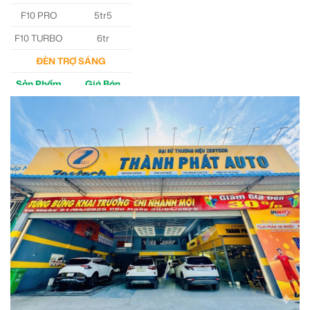
F10 PRO
5tr5
F10 TURBO
6tr
ĐÈN TRỢ SÁNG
Sản Phẩm
Giá Bán
M30 Ultra
4tr5
Aozoom EX3
5tr