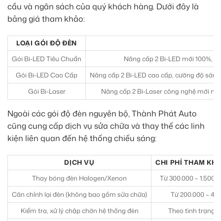
cầu và ngân sách của quý khách hàng. Dưới đây là
bảng giá tham khảo:
LOẠI GÓI ĐỘ ĐÈN
Gói Bi-LED Tiêu Chuẩn
Nâng cấp 2 Bi-LED mới 100%, án
Gói Bi-LED Cao Cấp
Nâng cấp 2 Bi-LED cao cấp, cường độ sáng v
Gói Bi-Laser
Nâng cấp 2 Bi-Laser công nghệ mới nhất
Ngoài các gói độ đèn nguyên bộ, Thành Phát Auto
cũng cung cấp dịch vụ sửa chữa và thay thế các linh
kiện liên quan đến hệ thống chiếu sáng:
DỊCH VỤ
CHI PHÍ THAM KH
Thay bóng đèn Halogen/Xenon
Từ 300.000 – 1.500.
Căn chỉnh lại đèn (không bao gồm sửa chữa)
Từ 200.000 – 40
Kiểm tra, xử lý chập chờn hệ thống đèn
Theo tình trạng t