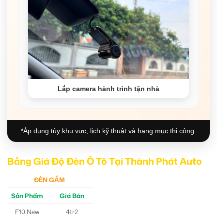
Lắp camera hành trình tận nhà
*Áp dụng tùy khu vực, lịch kỹ thuật và hạng mục thi công.
Bảng Giá Độ Đèn Ô Tô Tại Thành Phát Auto
ĐÈN GẦM
Sản Phẩm
Giá Bán
F10 New
4tr2