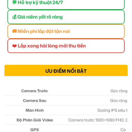
💬 Hỗ trợ kỹ thuật 24/7
💰 Giá niêm yết rõ ràng
🚚 Miễn phí lắp đặt tận nơi
❤️ Lắp xong hài lòng mới thu tiền
ƯU ĐIỂM NỔI BẬT
Camera Trước
Góc rộng 1
Camera Sau
Góc rộng 1
Màn Hình
Gương IPS siêu tràn
Độ Phân Giải Video
Camera trước: 1920×1080 FHD, Ca
GPS
Có