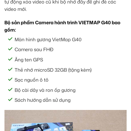
tự động xóa video cũ khi bộ nhớ đầy để ghi đè các
video mới.
Bộ sản phẩm Camera hành trình VIETMAP G40 bao
gồm:
Màn hình gương VietMap G40
Camera sau FHĐ
Ăng ten GPS
Thẻ nhớ microSD 32GB (tặng kèm)
Sạc nguồn ô tô
Bộ cài dây và ron ốp gương
Sách hướng dẫn sử dụng