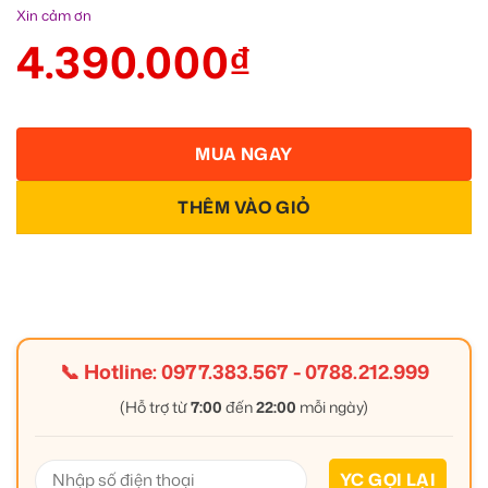
Xin cảm ơn
4.390.000
₫
MUA NGAY
THÊM VÀO GIỎ
📞 Hotline:
0977.383.567
-
0788.212.999
(Hỗ trợ từ
7:00
đến
22:00
mỗi ngày)