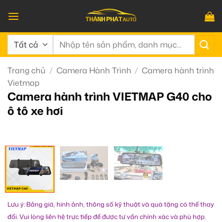
Bỏ
qua
nội
Tìm
dung
kiếm:
Trang chủ
/
Camera Hành Trình
/
Camera hành trình
Vietmap
Camera hành trình VIETMAP G40 cho
ô tô xe hơi
Lưu ý: Bảng giá, hình ảnh, thông số kỹ thuật và quà tặng có thể thay
đổi. Vui lòng liên hệ trực tiếp để được tư vấn chính xác và phù hợp.