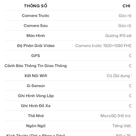
THÔNG SỐ
CHI T
Camera Trước
Góc rộng
Camera Sau
Góc rộng
Màn Hình
Gương IPS siêu t
Độ Phân Giải Video
Camera trước: 1920×1080 FHD, 
GPS
Có
Cảnh Báo Thông Tin Giao Thông
Có
Kết Nối Wifi
Có (Sử dụng Vi
G-Sensor
Có
Ghi Hình Vòng Lặp
Có
Ghi Hình Đỗ Xe
Có
Thẻ Nhớ
MicroSD (Hỗ trợ th
Ngôn Ngữ
Tiếng Việt, 
Kích Thước (Dài x Rộng x Dày)
300 x 75 x