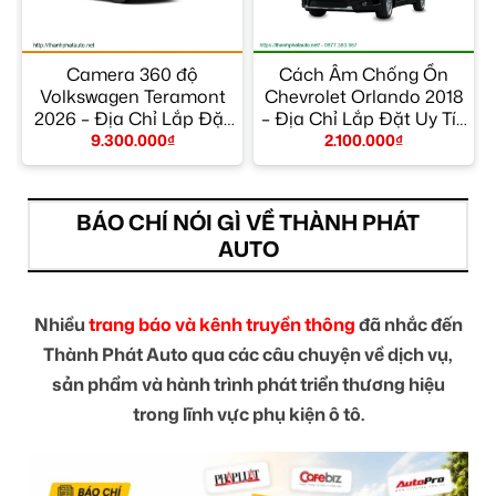
Camera 360 độ
Cách Âm Chống Ồn
Volkswagen Teramont
Chevrolet Orlando 2018
2026 – Địa Chỉ Lắp Đặt
– Địa Chỉ Lắp Đặt Uy Tín
Uy Tín TPHCM
TPHCM
9.300.000
₫
2.100.000
₫
BÁO CHÍ NÓI GÌ VỀ THÀNH PHÁT
AUTO
Nhiều
trang báo và kênh truyền thông
đã nhắc đến
Thành Phát Auto qua các câu chuyện về dịch vụ,
sản phẩm và hành trình phát triển thương hiệu
trong lĩnh vực phụ kiện ô tô.