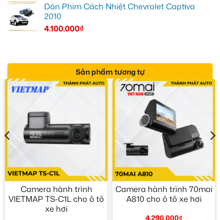
Dán Phim Cách Nhiệt Chevrolet Captiva
2010
4.100.000
₫
Sản phẩm tương tự
Camera hành trình
Camera hành trình 70mai
VIETMAP TS-C1L cho ô tô
A810 cho ô tô xe hơi
xe hơi
4.290.000
₫