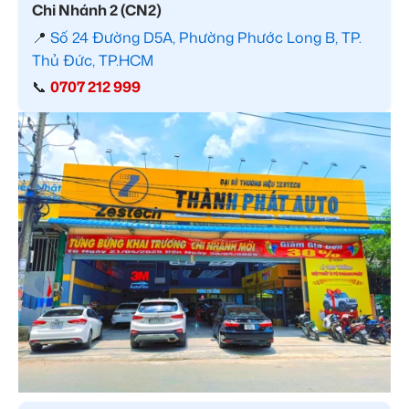
Chi Nhánh 2 (CN2)
📍
Số 24 Đường D5A, Phường Phước Long B, TP.
Thủ Đức, TP.HCM
📞
0707 212 999