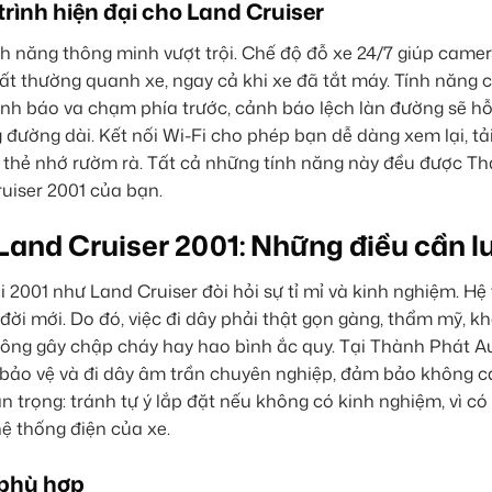
rình hiện đại cho Land Cruiser
h năng thông minh vượt trội. Chế độ đỗ xe 24/7 giúp came
ất thường quanh xe, ngay cả khi xe đã tắt máy. Tính năng
h báo va chạm phía trước, cảnh báo lệch làn đường sẽ hỗ
 đường dài. Kết nối Wi-Fi cho phép bạn dễ dàng xem lại, tải
háo thẻ nhớ rườm rà. Tất cả những tính năng này đều được T
ruiser 2001 của bạn.
Land Cruiser 2001: Những điều cần l
 2001 như Land Cruiser đòi hỏi sự tỉ mỉ và kinh nghiệm. Hệ
đời mới. Do đó, việc đi dây phải thật gọn gàng, thẩm mỹ, k
 không gây chập cháy hay hao bình ắc quy. Tại Thành Phát A
ì bảo vệ và đi dây âm trần chuyên nghiệp, đảm bảo không c
 trọng: tránh tự ý lắp đặt nếu không có kinh nghiệm, vì có
ệ thống điện của xe.
 phù hợp