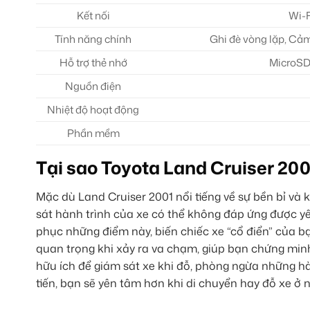
Kết nối
Wi-F
Tính năng chính
Ghi đè vòng lặp, Cả
Hỗ trợ thẻ nhớ
MicroSD 
Nguồn điện
Nhiệt độ hoạt động
Phần mềm
Tại sao Toyota Land Cruiser 200
Mặc dù Land Cruiser 2001 nổi tiếng về sự bền bỉ v
sát hành trình của xe có thể không đáp ứng được yê
phục những điểm này, biến chiếc xe “cổ điển” của b
quan trọng khi xảy ra va chạm, giúp bạn chứng minh
hữu ích để giám sát xe khi đỗ, phòng ngừa những hà
tiến, bạn sẽ yên tâm hơn khi di chuyển hay đỗ xe ở 