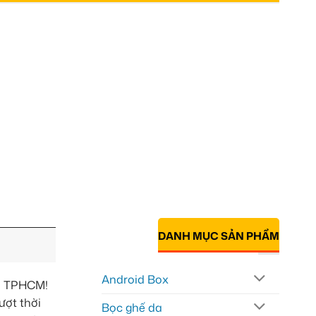
DANH MỤC SẢN PHẨM
Android Box
ại TPHCM!
ượt thời
Bọc ghế da