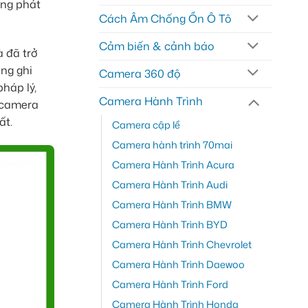
àng phát
Cách Âm Chống Ồn Ô Tô
Cảm biến & cảnh báo
 đã trở
ống ghi
Camera 360 độ
háp lý,
Camera Hành Trình
 camera
ất.
Camera cập lề
Camera hành trình 70mai
Camera Hành Trình Acura
Camera Hành Trình Audi
Camera Hành Trình BMW
Camera Hành Trình BYD
Camera Hành Trình Chevrolet
Camera Hành Trình Daewoo
Camera Hành Trình Ford
Camera Hành Trình Honda