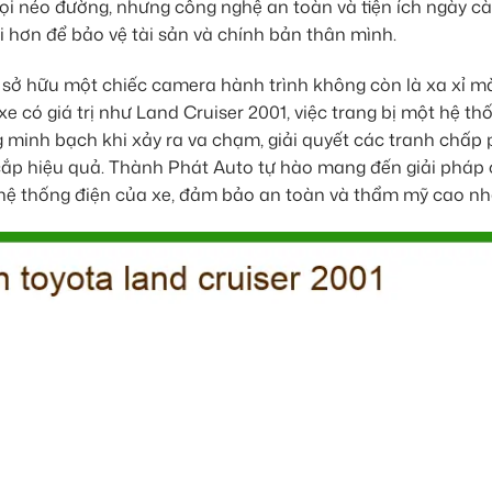
mọi nẻo đường, nhưng công nghệ an toàn và tiện ích ngày c
ại hơn để bảo vệ tài sản và chính bản thân mình.
 sở hữu một chiếc camera hành trình không còn là xa xỉ mà
 có giá trị như Land Cruiser 2001, việc trang bị một hệ th
 minh bạch khi xảy ra va chạm, giải quyết các tranh chấp p
 cắp hiệu quả. Thành Phát Auto tự hào mang đến giải pháp
và hệ thống điện của xe, đảm bảo an toàn và thẩm mỹ cao nh