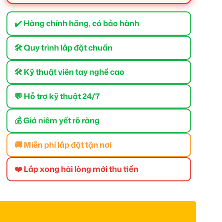
✔️ Hàng chính hãng, có bảo hành
🛠 Quy trình lắp đặt chuẩn
🛠 Kỹ thuật viên tay nghề cao
💬 Hỗ trợ kỹ thuật 24/7
💰 Giá niêm yết rõ ràng
🚚 Miễn phí lắp đặt tận nơi
❤️ Lắp xong hài lòng mới thu tiền