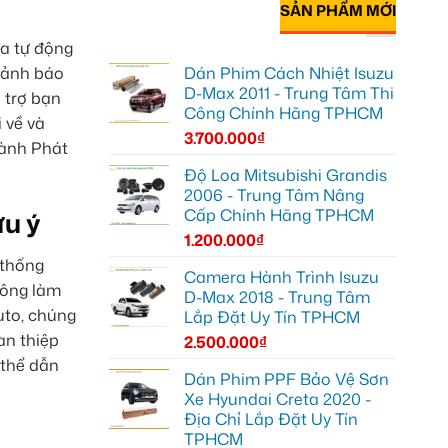
SẢN PHẨM MỚI
ra tự động
Dán Phim Cách Nhiệt Isuzu
 cảnh báo
D-Max 2011 - Trung Tâm Thi
 trợ bạn
Công Chính Hãng TPHCM
 về và
3.700.000
₫
hành Phát
Độ Loa Mitsubishi Grandis
2006 - Trung Tâm Nâng
Cấp Chính Hãng TPHCM
ưu ý
1.200.000
₫
 thống
Camera Hành Trình Isuzu
hông làm
D-Max 2018 - Trung Tâm
uto, chúng
Lắp Đặt Uy Tín TPHCM
an thiệp
2.500.000
₫
 thể dẫn
Dán Phim PPF Bảo Vệ Sơn
Xe Hyundai Creta 2020 -
Địa Chỉ Lắp Đặt Uy Tín
TPHCM