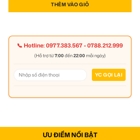
THÊM VÀO GIỎ
📞 Hotline:
0977.383.567
-
0788.212.999
(Hỗ trợ từ
7:00
đến
22:00
mỗi ngày)
ƯU ĐIỂM NỔI BẬT