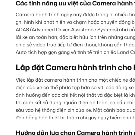
Các tính năng ưu việt của Camera hành t
Camera hành trình ngày nay được trang bị nhiều tín
ghi hình khi phát hiện va chạm hoặc chuyển động b
ADAS (Advanced Driver-Assistance Systems) như cản
lái xe an toàn hơn, đặc biệt hữu ích trên những cung
chia sẻ video trực tiếp từ điện thoại, không cần t
Auto tích hợp gọn gàng và tinh tế trên chiếc Land C
Lắp đặt Camera hành trình cho 
Việc lắp đặt camera hành trình cho một chiếc xe đời
điện của xe có thể phức tạp hơn so với các dòng xe 
ảnh hưởng đến các chi tiết nội thất và đặc biệt là
tôi cam kết sử dụng nguồn điện an toàn, có cầu ch
sâu vào hệ thống điện zin của xe. Một cảnh báo quan
đến hỏng hóc thiết bị, thậm chí gây nguy hiểm cho h
Hướng dẫn lựa chọn Camera hành trình