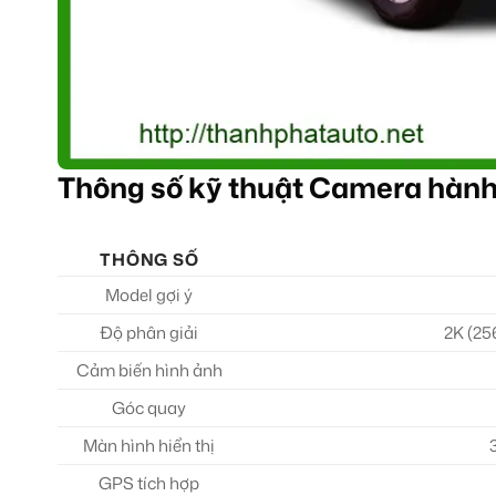
Thông số kỹ thuật Camera hành 
THÔNG SỐ
Model gợi ý
Độ phân giải
2K (25
Cảm biến hình ảnh
Góc quay
Màn hình hiển thị
GPS tích hợp