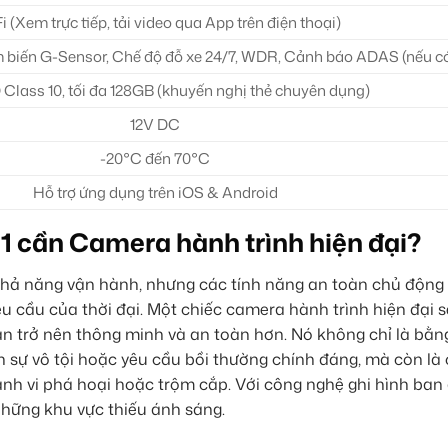
i (Xem trực tiếp, tải video qua App trên điện thoại)
m biến G-Sensor, Chế độ đỗ xe 24/7, WDR, Cảnh báo ADAS (nếu c
Class 10, tối đa 128GB (khuyến nghị thẻ chuyên dụng)
12V DC
-20°C đến 70°C
Hỗ trợ ứng dụng trên iOS & Android
1 cần Camera hành trình hiện đại?
à khả năng vận hành, nhưng các tính năng an toàn chủ động
u cầu của thời đại. Một chiếc camera hành trình hiện đại 
ạn trở nên thông minh và an toàn hơn. Nó không chỉ là bằ
 sự vô tội hoặc yêu cầu bồi thường chính đáng, mà còn là
nh vi phá hoại hoặc trộm cắp. Với công nghệ ghi hình ban
những khu vực thiếu ánh sáng.