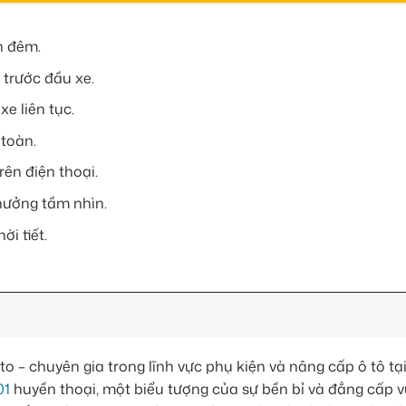
n đêm.
 trước đầu xe.
e liên tục.
 toàn.
trên điện thoại.
hưởng tầm nhìn.
ời tiết.
– chuyên gia trong lĩnh vực phụ kiện và nâng cấp ô tô t
01
huyền thoại, một biểu tượng của sự bền bỉ và đẳng cấp v