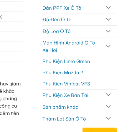
Dán PPF Xe Ô Tô
ó)
Độ Đèn Ô Tô
Độ Loa Ô Tô
Màn Hình Android Ô Tô
Xe Hơi
Phụ Kiện Limo Green
Phụ Kiện Mazda 2
 hay giám
Phụ Kiện Vinfast VF3
sẽ khắc
Phụ Kiện Xe Bán Tải
ng chứng
 công cụ
Sản phẩm khác
 đêm tiên
Thảm Lót Sàn Ô Tô