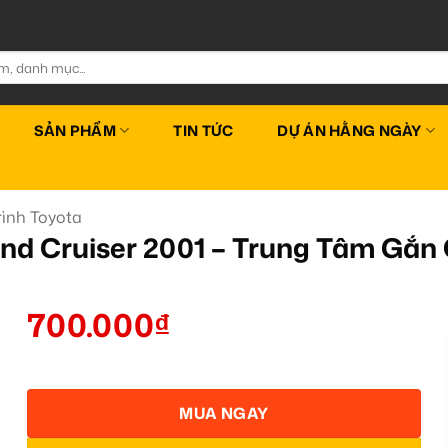
SẢN PHẨM
TIN TỨC
DỰ ÁN HẰNG NGÀY
ình Toyota
and Cruiser 2001 – Trung Tâm Gắ
700.000
₫
MUA NGAY