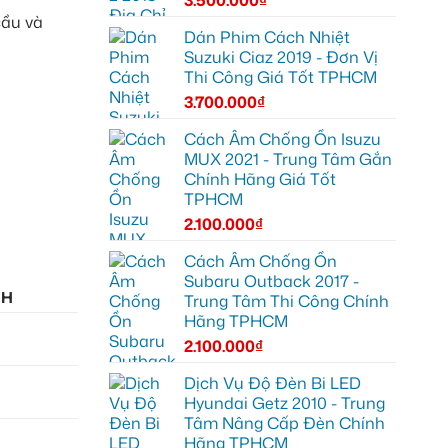
cầu và
Dán Phim Cách Nhiệt
Suzuki Ciaz 2019 - Đơn Vị
Thi Công Giá Tốt TPHCM
3.700.000
₫
Cách Âm Chống Ồn Isuzu
MUX 2021 - Trung Tâm Gắn
Chính Hãng Giá Tốt
TPHCM
2.100.000
₫
Cách Âm Chống Ồn
Subaru Outback 2017 -
NH
Trung Tâm Thi Công Chính
Hãng TPHCM
2.100.000
₫
Dịch Vụ Độ Đèn Bi LED
g
Hyundai Getz 2010 - Trung
Tâm Nâng Cấp Đèn Chính
Hãng TPHCM