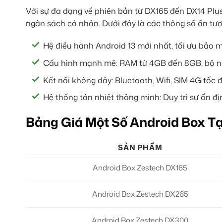
Với sự đa dạng về phiên bản từ DX165 đến DX14 Plus
ngân sách cá nhân. Dưới đây là các thông số ấn t
Hệ điều hành Android 13 mới nhất, tối ưu bảo m
Cấu hình mạnh mẽ: RAM từ 4GB đến 8GB, bộ n
Kết nối không dây: Bluetooth, Wifi, SIM 4G tốc 
Hệ thống tản nhiệt thông minh: Duy trì sự ổn địn
Bảng Giá Một Số Android Box Tạ
SẢN PHẨM
Android Box Zestech DX165
Android Box Zestech DX265
Android Box Zestech DX300