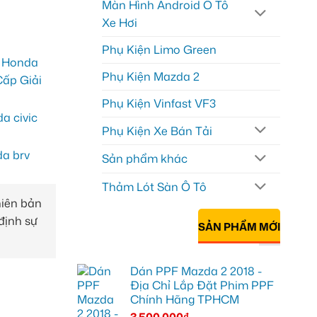
Màn Hình Android Ô Tô
Xe Hơi
Phụ Kiện Limo Green
Phụ Kiện Mazda 2
Phụ Kiện Vinfast VF3
Phụ Kiện Xe Bán Tải
Sản phẩm khác
Thảm Lót Sàn Ô Tô
hiên bản
định sự
SẢN PHẨM MỚI
Dán PPF Mazda 2 2018 -
Địa Chỉ Lắp Đặt Phim PPF
Chính Hãng TPHCM
3.500.000
₫