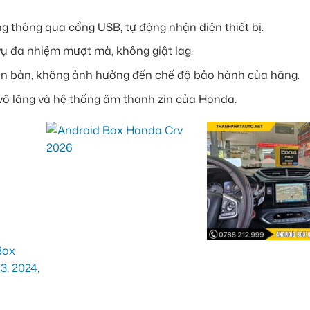
ng thông qua cổng USB, tự động nhận diện thiết bị.
vụ đa nhiệm mượt mà, không giật lag.
ên bản, không ảnh hưởng đến chế độ bảo hành của hãng.
vô lăng và hệ thống âm thanh zin của Honda.