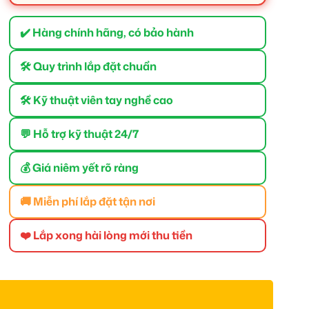
✔️ Hàng chính hãng, có bảo hành
🛠 Quy trình lắp đặt chuẩn
🛠 Kỹ thuật viên tay nghề cao
💬 Hỗ trợ kỹ thuật 24/7
💰 Giá niêm yết rõ ràng
🚚 Miễn phí lắp đặt tận nơi
❤️ Lắp xong hài lòng mới thu tiền