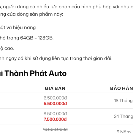
, người dùng có nhiều lựa chọn cấu hình phù hợp với nhu 
ượng của dòng sản phẩm này:
ật và hiệu năng.
hớ trong 64GB – 128GB.
độ cao.
h ngay cả khi sử dụng liên tục trong thời gian dài.
i Thành Phát Auto
GIÁ BÁN
BẢO HÀ
6.500.000đ
18 Tháng
5.500.000đ
8.500.000đ
24 Thán
7.500.000đ
10.500.000đ
5 Năm