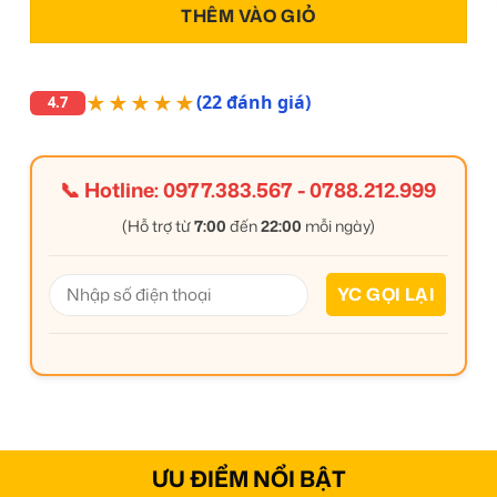
THÊM VÀO GIỎ
★★★★★
(22 đánh giá)
4.7
📞 Hotline:
0977.383.567
-
0788.212.999
(Hỗ trợ từ
7:00
đến
22:00
mỗi ngày)
ƯU ĐIỂM NỔI BẬT