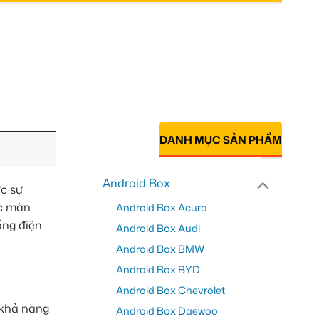
DANH MỤC SẢN PHẨM
Android Box
ực sự
ếc màn
Android Box Acura
ống điện
Android Box Audi
Android Box BMW
Android Box BYD
Android Box Chevrolet
 khả năng
Android Box Daewoo