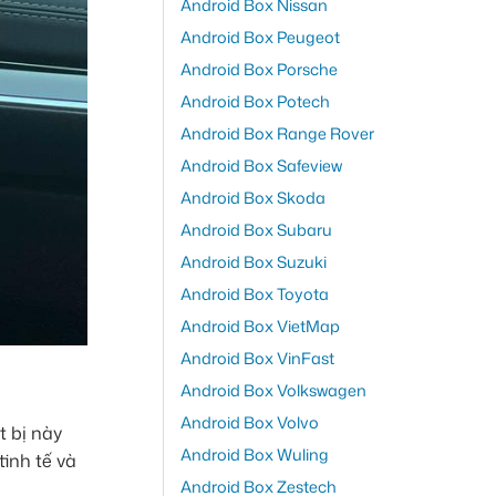
Android Box Nissan
Android Box Peugeot
Android Box Porsche
Android Box Potech
Android Box Range Rover
Android Box Safeview
Android Box Skoda
Android Box Subaru
Android Box Suzuki
Android Box Toyota
Android Box VietMap
Android Box VinFast
Android Box Volkswagen
Android Box Volvo
 bị này
Android Box Wuling
inh tế và
Android Box Zestech