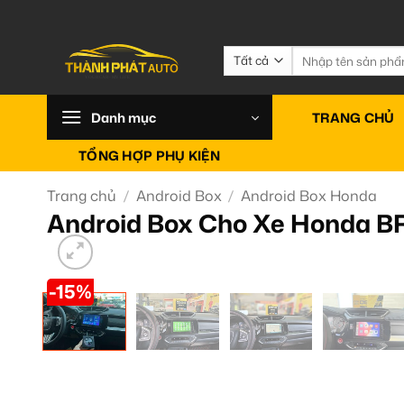
Bỏ
qua
nội
Tìm
kiếm:
dung
Danh mục
TRANG CHỦ
TỔNG HỢP PHỤ KIỆN
Trang chủ
/
Android Box
/
Android Box Honda
Android Box Cho Xe Honda BR
-15%