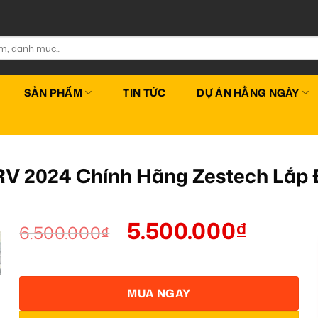
SẢN PHẨM
TIN TỨC
DỰ ÁN HẰNG NGÀY
V 2024 Chính Hãng Zestech Lắp 
5.500.000
₫
6.500.000
₫
MUA NGAY