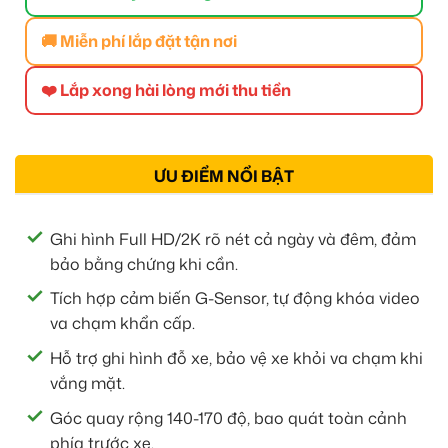
🚚 Miễn phí lắp đặt tận nơi
❤️ Lắp xong hài lòng mới thu tiền
ƯU ĐIỂM NỔI BẬT
Ghi hình Full HD/2K rõ nét cả ngày và đêm, đảm
bảo bằng chứng khi cần.
Tích hợp cảm biến G-Sensor, tự động khóa video
va chạm khẩn cấp.
Hỗ trợ ghi hình đỗ xe, bảo vệ xe khỏi va chạm khi
vắng mặt.
Góc quay rộng 140-170 độ, bao quát toàn cảnh
phía trước xe.