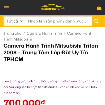
Bỏ
qua
nội
Tìm
dung
kiếm:
Trang chủ
/
Camera Hành Trình
/
Camera Hành
Trình Mitsubishi
Camera Hành Trình Mitsubishi Triton
2008 – Trung Tâm Lắp Đặt Uy Tín
TPHCM
Lưu ý: Bảng giá, hình ảnh, thông số kỹ thuật và quà tặng có thể thay
đổi. Vui lòng liên hệ trực tiếp để được tư vấn chính xác và phù hợp.
Xin cảm ơn
700.000
₫