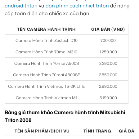
android triton
và
dán phim cách nhiệt triton
để nâng
cấp toàn diện cho chiếc xe của bạn.
TÊN CAMERA HÀNH TRÌNH
GIÁ BÁN (VNĐ)
Camera Hành Trình Zestech D10
700.000
Camera Hành Trình 70mai M310
1.250.000
Camera Hành Trình 70mai A500S
2.390.000
Camera Hành Trình 70mai A800SE
2.850.000
Camera Hành Trình Vietmap TS-2K LITE
2.990.000
Camera Hành Trình Vietmap M1
6.190.000
Bảng giá tham khảo Camera hành trình Mitsubishi
Triton 2008
TÊN SẢN PHẨM/DỊCH VỤ
TÌNH TRẠNG
GIÁ BÁN