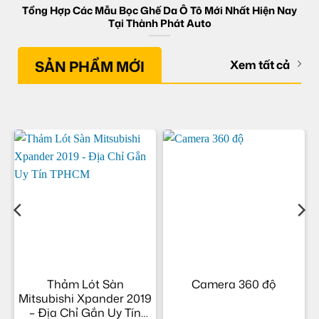
Tổng Hợp Các Mẫu Bọc Ghế Da Ô Tô Mới Nhất Hiện Nay
Tại Thành Phát Auto
SẢN PHẨM MỚI
Xem tất cả
–
Thảm Lót Sàn
Camera 360 độ
Mitsubishi Xpander 2019
– Địa Chỉ Gắn Uy Tín