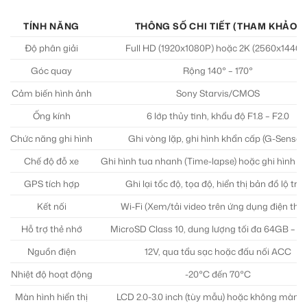
TÍNH NĂNG
THÔNG SỐ CHI TIẾT (THAM KHẢO)
Độ phân giải
Full HD (1920x1080P) hoặc 2K (2560x1440P
Góc quay
Rộng 140° – 170°
Cảm biến hình ảnh
Sony Starvis/CMOS
Ống kính
6 lớp thủy tinh, khẩu độ F1.8 – F2.0
Chức năng ghi hình
Ghi vòng lặp, ghi hình khẩn cấp (G-Sensor)
Chế độ đỗ xe
Ghi hình tua nhanh (Time-lapse) hoặc ghi hình 
GPS tích hợp
Ghi lại tốc độ, tọa độ, hiển thị bản đồ lộ trìn
Kết nối
Wi-Fi (Xem/tải video trên ứng dụng điện thoạ
Hỗ trợ thẻ nhớ
MicroSD Class 10, dung lượng tối đa 64GB – 1
Nguồn điện
12V, qua tẩu sạc hoặc đấu nối ACC
Nhiệt độ hoạt động
-20°C đến 70°C
Màn hình hiển thị
LCD 2.0-3.0 inch (tùy mẫu) hoặc không màn h