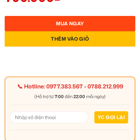
MUA NGAY
THÊM VÀO GIỎ
📞 Hotline:
0977.383.567
-
0788.212.999
(Hỗ trợ từ
7:00
đến
22:00
mỗi ngày)