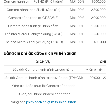
Camera hành trình Full HD (Phổ thông)
Mới 100%
1.500.000 – 
Camera hành trình 2K/4K (Cao cấp)
Mới 100%
2.800.000 – 
Camera hành trình có GPS/Wi-Fi
Mới 100%
2.000.000 – 
Camera hành trình ghi hình đỗ xe
Mới 100%
2.200.000 – 
Thẻ nhớ MicroSD chuyên dụng (64GB)
Mới 100%
250.000 – 
Thẻ nhớ MicroSD chuyên dụng (128GB)
Mới 100%
450.000 – 
Bảng chi phí lắp đặt & dịch vụ liên quan
DỊCH VỤ
CHI 
Lắp đặt Camera hành trình tại cửa hàng
Miễn phí (Khi m
Lắp đặt Camera hành trình tại nhà/tận nơi (TPHCM)
100.000 – 200.
Kiểm tra, khắc phục lỗi Camera hành trình
Tư vấn, cấu hình Camera hành trình
Nâng cấp
phim cách nhiệt mitsubishi triton
Từ 1