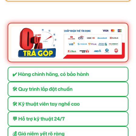
✔️ Hàng chính hãng, có bảo hành
🛠 Quy trình lắp đặt chuẩn
🛠 Kỹ thuật viên tay nghề cao
💬 Hỗ trợ kỹ thuật 24/7
💰 Giá niêm yết rõ ràng