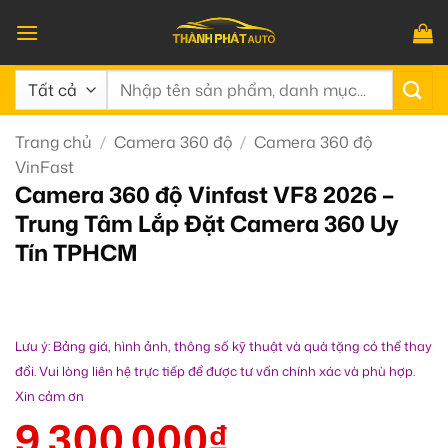
Bỏ
qua
nội
Tìm
dung
kiếm:
Trang chủ
/
Camera 360 độ
/
Camera 360 độ
VinFast
Camera 360 độ Vinfast VF8 2026 –
Trung Tâm Lắp Đặt Camera 360 Uy
Tín TPHCM
Lưu ý: Bảng giá, hình ảnh, thông số kỹ thuật và quà tặng có thể thay
đổi. Vui lòng liên hệ trực tiếp để được tư vấn chính xác và phù hợp.
Xin cảm ơn
9.300.000
₫