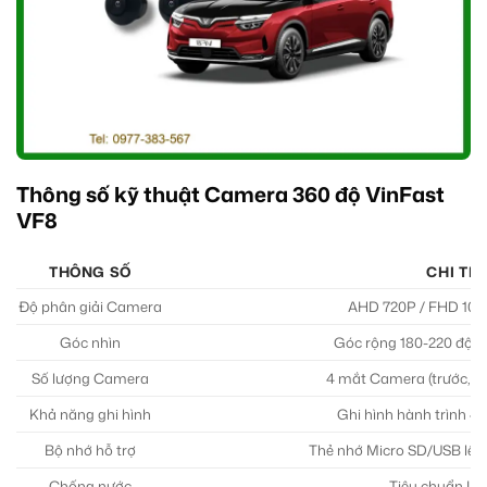
Thông số kỹ thuật Camera 360 độ VinFast
VF8
THÔNG SỐ
CHI TIẾ
Độ phân giải Camera
AHD 720P / FHD 1080
Góc nhìn
Góc rộng 180-220 độ 
Số lượng Camera
4 mắt Camera (trước, s
Khả năng ghi hình
Ghi hình hành trình 4 
Bộ nhớ hỗ trợ
Thẻ nhớ Micro SD/USB lê
Chống nước
Tiêu chuẩn IP