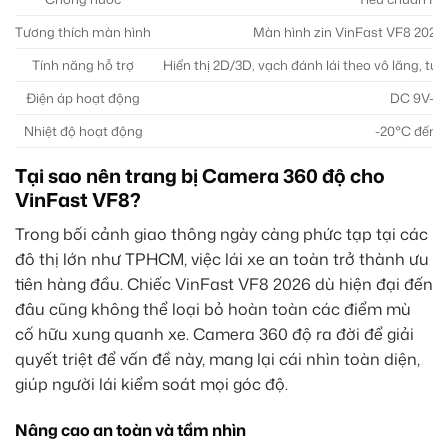
Tương thích màn hình
Màn hình zin VinFast VF8 2026
Tính năng hỗ trợ
Hiển thị 2D/3D, vạch đánh lái theo vô lăng, tự 
Điện áp hoạt động
DC 9V-16
Nhiệt độ hoạt động
-20°C đến 
Tại sao nên trang bị Camera 360 độ cho
VinFast VF8?
Trong bối cảnh giao thông ngày càng phức tạp tại các
đô thị lớn như TPHCM, việc lái xe an toàn trở thành ưu
tiên hàng đầu. Chiếc VinFast VF8 2026 dù hiện đại đến
đâu cũng không thể loại bỏ hoàn toàn các điểm mù
cố hữu xung quanh xe. Camera 360 độ ra đời để giải
quyết triệt để vấn đề này, mang lại cái nhìn toàn diện,
giúp người lái kiểm soát mọi góc độ.
Nâng cao an toàn và tầm nhìn