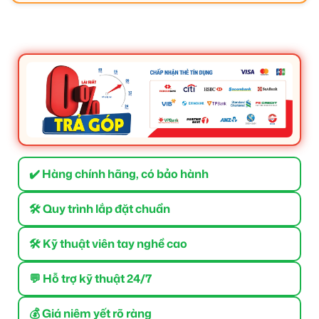
✔️ Hàng chính hãng, có bảo hành
🛠 Quy trình lắp đặt chuẩn
🛠 Kỹ thuật viên tay nghề cao
💬 Hỗ trợ kỹ thuật 24/7
💰 Giá niêm yết rõ ràng