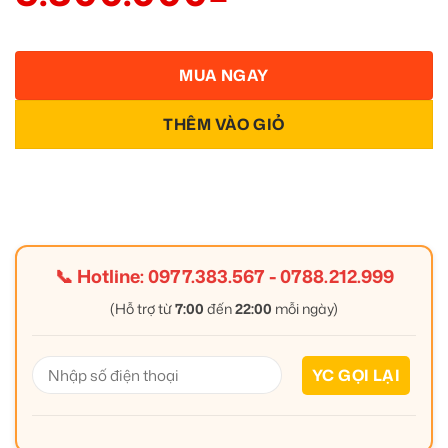
MUA NGAY
THÊM VÀO GIỎ
📞 Hotline:
0977.383.567
-
0788.212.999
(Hỗ trợ từ
7:00
đến
22:00
mỗi ngày)