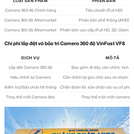
LOẠI SẢN PHẨM
PHIÊN BẢN
Camera 360 độ Chính hãng
Tiêu chuẩn (Full HD)
Camera 360 độ Aftermarket
Phiên bản phổ thông (AHD)
Camera 360 độ Aftermarket
Phiên bản cao cấp (Full HD, 3D, Giám sá
Chi phí lắp đặt và bảo trì Camera 360 độ VinFast VF8
DỊCH VỤ
MÔ TẢ
Lắp đặt Camera 360 độ
Bao gồm đi dây, căn chỉnh, tích h
Hiệu chỉnh lại Camera
Căn chỉnh lại góc nhìn sau va chạm nh
Kiểm tra/Sửa chữa hệ thống
Chẩn đoán lỗi, sửa chữa các sự cố ph
Thay thế mắt Camera đơn
Thay thế một mắt camera b