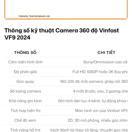
Thông số kỹ thuật Camera 360 độ Vinfast
VF9 2024
THÔNG SỐ
CHI TIẾT
Cảm biến hình ảnh
Sony/Omnivision cao cấp
Độ phân giải
Full HD 1080P hoặc 2K (tùy phiên
Góc quay
180-220 độ mỗi camera, ghép nối 360 đ
Số lượng camera
4 mắt (trước, sau, 2 gương chiếu
Khả năng ghi hình
Ghi hình liên tục 4 kênh, tự động khóa fi
Tích hợp hiển thị
Màn hình zin của Vinfast VF9 
Chế độ xem
2D, 3D mô phỏng, nhiều góc nhìn t
Tính năng hỗ trợ
Vạch đánh lái theo vô lăng, chuyển góc nhìn t