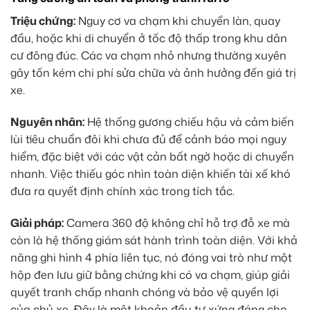
Triệu chứng:
Nguy cơ va chạm khi chuyển làn, quay
đầu, hoặc khi di chuyển ở tốc độ thấp trong khu dân
cư đông đúc. Các va chạm nhỏ nhưng thường xuyên
gây tốn kém chi phí sửa chữa và ảnh hưởng đến giá trị
xe.
Nguyên nhân:
Hệ thống gương chiếu hậu và cảm biến
lùi tiêu chuẩn đôi khi chưa đủ để cảnh báo mọi nguy
hiểm, đặc biệt với các vật cản bất ngờ hoặc di chuyển
nhanh. Việc thiếu góc nhìn toàn diện khiến tài xế khó
đưa ra quyết định chính xác trong tích tắc.
Giải pháp:
Camera 360 độ không chỉ hỗ trợ đỗ xe mà
còn là hệ thống giám sát hành trình toàn diện. Với khả
năng ghi hình 4 phía liên tục, nó đóng vai trò như một
hộp đen lưu giữ bằng chứng khi có va chạm, giúp giải
quyết tranh chấp nhanh chóng và bảo vệ quyền lợi
của chủ xe. Đây là một khoản đầu tư xứng đáng cho