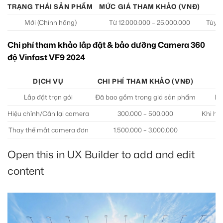
TRẠNG THÁI SẢN PHẨM
MỨC GIÁ THAM KHẢO (VNĐ)
Mới (Chính hãng)
Từ 12.000.000 – 25.000.000
Tùy t
Chi phí tham khảo lắp đặt & bảo dưỡng Camera 360
độ Vinfast VF9 2024
DỊCH VỤ
CHI PHÍ THAM KHẢO (VNĐ)
Lắp đặt trọn gói
Đã bao gồm trong giá sản phẩm
Ba
Hiệu chỉnh/Cân lại camera
300.000 – 500.000
Khi hì
Thay thế mắt camera đơn
1.500.000 – 3.000.000
C
Open this in UX Builder to add and edit
content