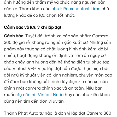
ảnh hưởng đến thẩm mỹ và chức năng nguyên bản
của xe. Tham khảo các
phụ kiện xe Vinfast Limo
chất
lượng khác để có lựa chọn tốt nhất.
Cảnh báo và lưu ý khi lắp đặt
Cảnh báo:
Tuyệt đối tránh xa các sản phẩm Camera
360 độ giá rẻ, không rõ nguồn gốc xuất xứ. Những sản
phẩm này thường có chất lượng hình ảnh kém, dễ bị
nhiễu, hoạt động không ổn định và tiềm ẩn nguy cơ
chập cháy, ảnh hưởng đến hệ thống điện tử phức tạp
của Vinfast VF9. Việc lắp đặt cần được thực hiện bởi
đội ngũ kỹ thuật viên có kinh nghiệm, chuyên môn cao
để đảm bảo không cắt trích dây điện zin của xe, căn
chỉnh mắt camera chính xác và an toàn. Nếu bạn
muốn
độ cửa hít Vinfast Nerio
hay các phụ kiện khác,
cũng nên tìm đến đơn vị uy tín.
Thành Phát Auto tự hào là đơn vị lắp đặt Camera 360