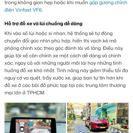
trong không gian hẹp hoặc khi muốn
gập gương chỉnh
điện Vinfast VF6
.
Hỗ trợ đỗ xe và lùi chuồng dễ dàng
Khi vào số lùi hoặc xi nhan, hệ thống sẽ tự động
chuyển đổi góc nhìn phù hợp, hiển thị vạch kẻ mô
phỏng chính xác theo góc đánh lái vô lăng. Điều này
giúp tài xế căn chỉnh xe một cách dễ dàng và chính
xác, ngay cả với những người mới lái hay những tình
huống đỗ xe khó nhất. Tính năng này giảm thiểu tối đa
nguy cơ va quệt, trầy xước xe, giúp bạn tự tin hơn khi
đỗ xe ở các bãi đỗ phức tạp tại các trung tâm thương
mại lớn ở TPHCM.