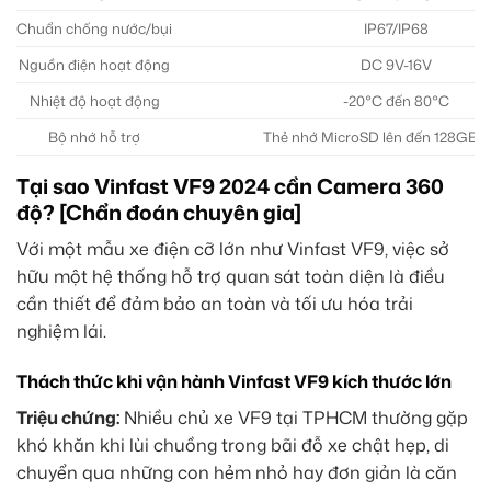
Chuẩn chống nước/bụi
IP67/IP68
Nguồn điện hoạt động
DC 9V-16V
Nhiệt độ hoạt động
-20°C đến 80°C
Bộ nhớ hỗ trợ
Thẻ nhớ MicroSD lên đến 128GB
Tại sao Vinfast VF9 2024 cần Camera 360
độ? [Chẩn đoán chuyên gia]
Với một mẫu xe điện cỡ lớn như Vinfast VF9, việc sở
hữu một hệ thống hỗ trợ quan sát toàn diện là điều
cần thiết để đảm bảo an toàn và tối ưu hóa trải
nghiệm lái.
Thách thức khi vận hành Vinfast VF9 kích thước lớn
Triệu chứng:
Nhiều chủ xe VF9 tại TPHCM thường gặp
khó khăn khi lùi chuồng trong bãi đỗ xe chật hẹp, di
chuyển qua những con hẻm nhỏ hay đơn giản là căn