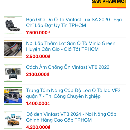
SẢN PHẨM MỚI
Bọc Ghế Da Ô Tô Vinfast Lux SA 2020 - Địa
Chỉ Lắp Đặt Uy Tín TPHCM
7.500.000
₫
Nơi Lắp Thảm Lót Sàn Ô Tô Minio Green
Huyện Cần Giờ - Giá Tốt TPHCM
2.500.000
₫
Cách Âm Chống Ồn Vinfast VF8 2022
2.100.000
₫
Trung Tâm Nâng Cấp Độ Loa Ô Tô loa VF2
quận 7 - Thi Công Chuyên Nghiệp
1.400.000
₫
Độ đèn Vinfast VF8 2024 - Nơi Nâng Cấp
Chính Hãng Cao Cấp TPHCM
4.200.000
₫