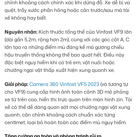
chỉnh khoảng cách chính xác khi dừng đỗ. Xe dễ bị va
quệt, trầy xước phần hông hoặc cản trước/sau mà tài
xế không hay biết.
Nguyên nhân:
Kích thước tổng thể của Vinfast VF9 lớn
(dài gần 5,2m, rộng hơn 2m), cùng với các góc cột A, C
lớn tạo ra những điểm mù đáng kể mà gương chiếu
hậu truyền thống không thể bao quát hết. Điều này
đặc biệt nguy hiểm khi có trẻ em, vật nuôi hoặc
chướng ngại vật thấp xuất hiện xung quanh xe.
Giải pháp:
Camera 360 Vinfast VF5 2023
(và tương tự
cho VF9) cung cấp hình ảnh toàn cảnh 3D mô phỏng
xe từ trên cao, hiển thị trực quan trên màn hình zin. Tài
xế có thể dễ dàng quan sát mọi chướng ngại vật xung
quanh, căn chỉnh khoảng cách chuẩn xác từng
centimet, loại bỏ hoàn toàn các điểm mù nguy hiểm.
Tăng cường an toàn và phòng tránh rủi ro