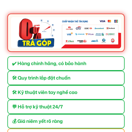
✔️ Hàng chính hãng, có bảo hành
🛠 Quy trình lắp đặt chuẩn
🛠 Kỹ thuật viên tay nghề cao
💬 Hỗ trợ kỹ thuật 24/7
💰 Giá niêm yết rõ ràng