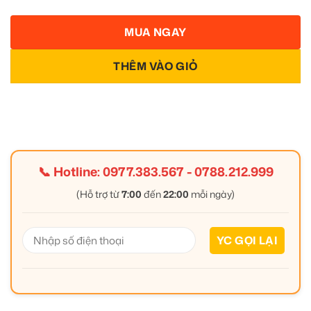
MUA NGAY
THÊM VÀO GIỎ
📞 Hotline:
0977.383.567
-
0788.212.999
(Hỗ trợ từ
7:00
đến
22:00
mỗi ngày)