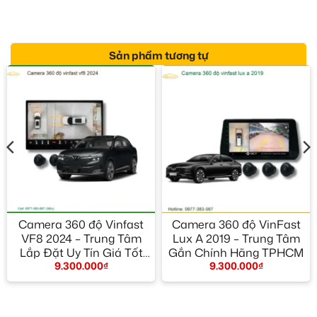
Sản phẩm tương tự
Camera 360 độ Vinfast
Camera 360 độ VinFast
VF8 2024 – Trung Tâm
Lux A 2019 – Trung Tâm
Lắp Đặt Uy Tín Giá Tốt
Gắn Chính Hãng TPHCM
9.300.000
₫
9.300.000
₫
TPHCM