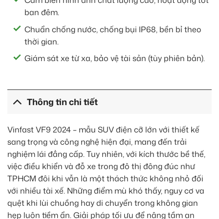
Cảm biến hình ảnh chất lượng cao, hoạt động tốt
ban đêm.
Chuẩn chống nước, chống bụi IP68, bền bỉ theo
thời gian.
Giám sát xe từ xa, bảo vệ tài sản (tùy phiên bản).
Thông tin chi tiết
Vinfast VF9 2024 – mẫu SUV điện cỡ lớn với thiết kế
sang trọng và công nghệ hiện đại, mang đến trải
nghiệm lái đẳng cấp. Tuy nhiên, với kích thước bề thế,
việc điều khiển và đỗ xe trong đô thị đông đúc như
TPHCM đôi khi vẫn là một thách thức không nhỏ đối
với nhiều tài xế. Những điểm mù khó thấy, nguy cơ va
quệt khi lùi chuồng hay di chuyển trong không gian
hẹp luôn tiềm ẩn. Giải pháp tối ưu để nâng tầm an