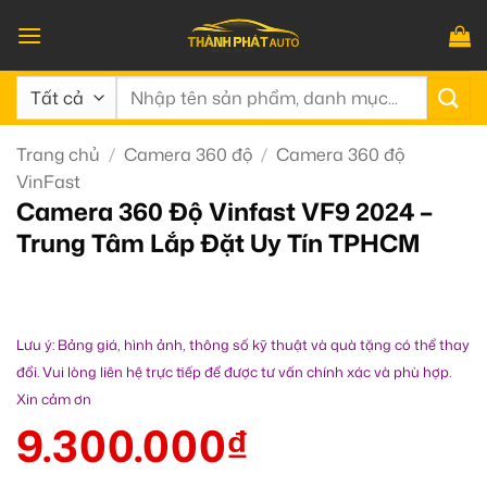
Bỏ
qua
nội
Tìm
dung
kiếm:
Trang chủ
/
Camera 360 độ
/
Camera 360 độ
VinFast
Camera 360 Độ Vinfast VF9 2024 –
Trung Tâm Lắp Đặt Uy Tín TPHCM
Lưu ý: Bảng giá, hình ảnh, thông số kỹ thuật và quà tặng có thể thay
đổi. Vui lòng liên hệ trực tiếp để được tư vấn chính xác và phù hợp.
Xin cảm ơn
9.300.000
₫