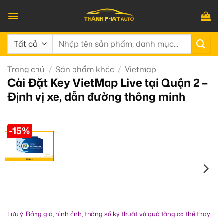
Bỏ
qua
nội
Tìm
dung
kiếm:
Trang chủ
/
Sản phẩm khác
/
Vietmap
Cài Đặt Key VietMap Live tại Quận 2 –
Định vị xe, dẫn đường thông minh
-15%
Lưu ý: Bảng giá, hình ảnh, thông số kỹ thuật và quà tặng có thể thay