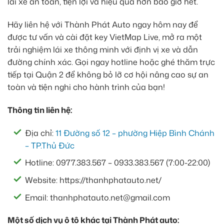
lái xe an toàn, tiện lợi và hiệu quả hơn bao giờ hết.
Hãy liên hệ với Thành Phát Auto ngay hôm nay để
được tư vấn và cài đặt key VietMap Live, mở ra một
trải nghiệm lái xe thông minh với định vị xe và dẫn
đường chính xác. Gọi ngay hotline hoặc ghé thăm trực
tiếp tại Quận 2 để không bỏ lỡ cơ hội nâng cao sự an
toàn và tiện nghi cho hành trình của bạn!
Thông tin liên hệ:
Địa chỉ:
11 Đường số 12 – phường Hiệp Bình Chánh
– TP.Thủ Đức
Hotline: 0977.383.567 – 0933.383.567 (7:00-22:00)
Website: https://thanhphatauto.net/
Email: thanhphatauto.net@gmail.com
Một số dịch vụ ô tô khác tại Thành Phát auto: