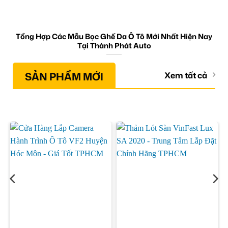
Tổng Hợp Các Mẫu Bọc Ghế Da Ô Tô Mới Nhất Hiện Nay
Tại Thành Phát Auto
SẢN PHẨM MỚI
Xem tất cả