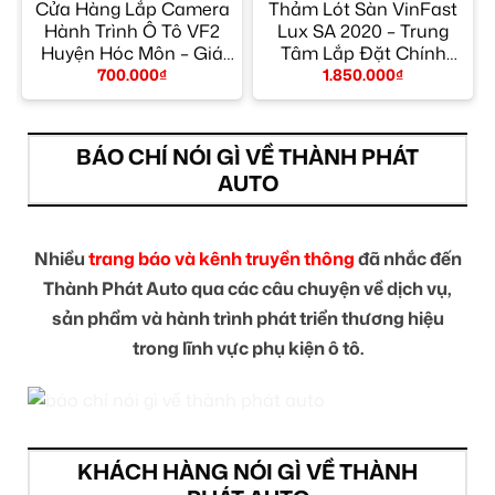
Cửa Hàng Lắp Camera
Thảm Lót Sàn VinFast
Hành Trình Ô Tô VF2
Lux SA 2020 – Trung
y
Huyện Hóc Môn – Giá
Tâm Lắp Đặt Chính
Tốt TPHCM
Hãng TPHCM
700.000
₫
1.850.000
₫
BÁO CHÍ NÓI GÌ VỀ THÀNH PHÁT
AUTO
Nhiều
trang báo và kênh truyền thông
đã nhắc đến
Thành Phát Auto qua các câu chuyện về dịch vụ,
sản phẩm và hành trình phát triển thương hiệu
trong lĩnh vực phụ kiện ô tô.
KHÁCH HÀNG NÓI GÌ VỀ THÀNH