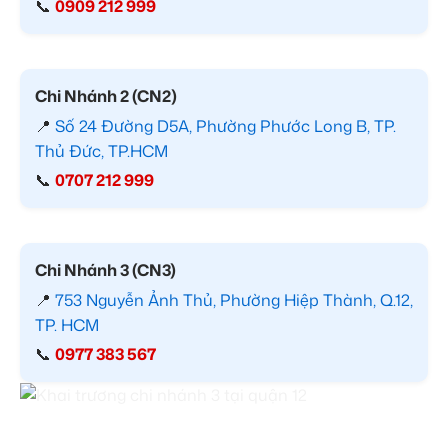
📞
0909 212 999
Chi Nhánh 2 (CN2)
📍
Số 24 Đường D5A, Phường Phước Long B, TP.
Thủ Đức, TP.HCM
📞
0707 212 999
Chi Nhánh 3 (CN3)
📍
753 Nguyễn Ảnh Thủ, Phường Hiệp Thành, Q.12,
TP. HCM
📞
0977 383 567