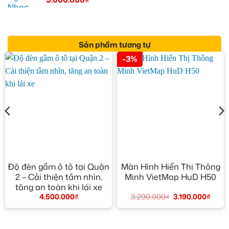
Sản phẩm tương tự
-3%
Độ đèn gầm ô tô tại Quận
Màn Hình Hiển Thị Thông
2 – Cải thiện tầm nhìn,
Minh VietMap HuD H50
tăng an toàn khi lái xe
ảng
3.290.000
₫
3.190.000
₫
4.500.000
₫
000₫