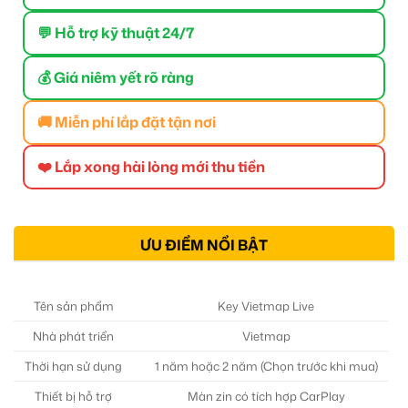
💬 Hỗ trợ kỹ thuật 24/7
💰 Giá niêm yết rõ ràng
🚚 Miễn phí lắp đặt tận nơi
❤️ Lắp xong hài lòng mới thu tiền
ƯU ĐIỂM NỔI BẬT
Tên sản phẩm
Key Vietmap Live
Nhà phát triển
Vietmap
Thời hạn sử dụng
1 năm hoặc 2 năm (Chọn trước khi mua)
Thiết bị hỗ trợ
Màn zin có tích hợp CarPlay