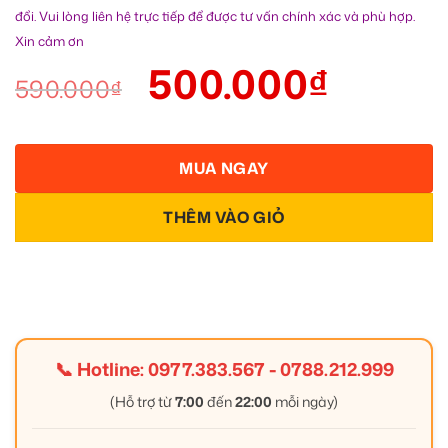
đổi. Vui lòng liên hệ trực tiếp để được tư vấn chính xác và phù hợp.
Xin cảm ơn
500.000
₫
590.000
₫
MUA NGAY
THÊM VÀO GIỎ
📞 Hotline:
0977.383.567
-
0788.212.999
(Hỗ trợ từ
7:00
đến
22:00
mỗi ngày)