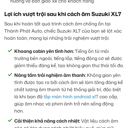
hưởng và bàn giao xe cho khách hàng.
Lợi ích vượt trội sau khi cách âm Suzuki XL7
Sau khi hoàn tất quá trình cách âm chống ồn tại
Thành Phát Auto, chiếc Suzuki XL7 của bạn sẽ lột xác
hoàn toàn, mang lại những trải nghiệm vượt trội:
Khoang cabin yên tĩnh hơn:
Tiếng ồn từ môi
trường bên ngoài, tiếng lốp, tiếng động cơ sẽ được
giảm thiểu đáng kể, tạo không gian thư thái tối đa.
Nâng tầm trải nghiệm âm thanh:
Không gian yên
tĩnh được tạo ra bởi cách âm sẽ làm tăng đáng kể
chất lượng âm thanh từ hệ thống giải trí, đặc biệt
là khi bạn đã
lắp màn hình android xl7
cao cấp,
giúp âm nhạc và phim ảnh trở nên sống động
hơn.
Cải thiện khả năng cách nhiệt:
Vật liệu cách âm
còn có tác dụng cách nhiệt hiệu quả, giúp giữ