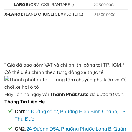
LARGE
(CRV, CX5, SANTAFE…)
20.500.000đ
21
X-LARGE
(LAND CRUISER, EXPLORER…)
21.800.000đ
22
* Giá đã bao gồm VAT và chi phí thi công tại TP.HCM. *
Có thể điều chỉnh theo từng dòng xe thực tế.
Hãy liên hệ ngay với
Thành Phát Auto
để được tư vấn.
Thông Tin Liên Hệ
CN1:
11 Đường số 12, Phường Hiệp Bình Chánh, TP.
Thủ Đức
CN2:
24 Đường D5A, Phường Phước Long B, Quận