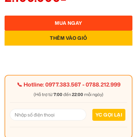
MUA NGAY
THÊM VÀO GIỎ
📞 Hotline:
0977.383.567
-
0788.212.999
(Hỗ trợ từ
7:00
đến
22:00
mỗi ngày)