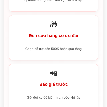
Kỹ thuật hỗ trợ theo khu vực và lịch hẹn
🎁
Đến cửa hàng có ưu đãi
Chọn hỗ trợ đến 500K hoặc quà tặng
📲
Báo giá trước
Gửi đời xe để kiểm tra trước khi lắp