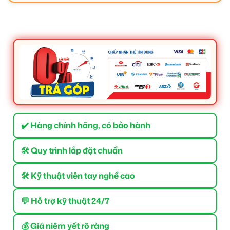
✔️ Hàng chính hãng, có bảo hành
🛠 Quy trình lắp đặt chuẩn
🛠 Kỹ thuật viên tay nghề cao
💬 Hỗ trợ kỹ thuật 24/7
💰 Giá niêm yết rõ ràng