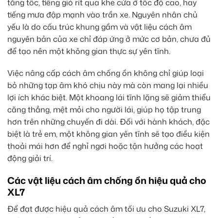
tăng tốc, tiếng gió rít qua khe cửa ở tốc độ cao, hay
tiếng mưa đập mạnh vào trần xe. Nguyên nhân chủ
yếu là do cấu trúc khung gầm và vật liệu cách âm
nguyên bản của xe chỉ đáp ứng ở mức cơ bản, chưa đủ
để tạo nên một không gian thực sự yên tĩnh.
Việc nâng cấp cách âm chống ồn không chỉ giúp loại
bỏ những tạp âm khó chịu này mà còn mang lại nhiều
lợi ích khác biệt. Một khoang lái tĩnh lặng sẽ giảm thiểu
căng thẳng, mệt mỏi cho người lái, giúp họ tập trung
hơn trên những chuyến đi dài. Đối với hành khách, đặc
biệt là trẻ em, một không gian yên tĩnh sẽ tạo điều kiện
thoải mái hơn để nghỉ ngơi hoặc tận hưởng các hoạt
động giải trí.
Các vật liệu cách âm chống ồn hiệu quả cho
XL7
Để đạt được hiệu quả cách âm tối ưu cho Suzuki XL7,