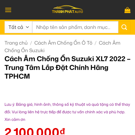
Bỏ
qua
nội
Tìm
dung
kiếm:
Trang chủ
/
Cách Âm Chống Ồn Ô Tô
/
Cách Âm
Chống Ồn Suzuki
Cách Âm Chống Ồn Suzuki XL7 2022 –
Trung Tâm Lắp Đặt Chính Hãng
TPHCM
Lưu ý: Bảng giá, hình ảnh, thông số kỹ thuật và quà tặng có thể thay
đổi. Vui lòng liên hệ trực tiếp để được tư vấn chính xác và phù hợp.
Xin cảm ơn
2.100.000
₫