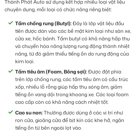
Thành Phát Auto sử dụng kết hợp nhiều loại vật liệu
chuyên dụng, mỗi loại có chức năng riêng biệt:
Tấm chống rung (Butyl):
Đây là lớp vật liệu đầu
tiên được dán vào các bề mặt kim loại như sàn xe,
cửa xe, hốc bánh. Tấm butyl có khả năng hấp thụ
và chuyển hóa năng lượng rung động thành nhiệt
năng, từ đó giảm thiểu tiếng ồn do rung động của
kim loại.
Tấm tiêu âm (Foam, Bông sợi):
Được đặt phía
trên lớp chống rung, các tấm tiêu âm có cấu trúc
xốp, nhiều lỗ rỗng giúp hấp thụ sóng âm, giảm
tiếng ồn vang dội trong khoang xe. Các loại foam
cao cấp còn có khả năng cách nhiệt tốt.
Cao su non:
Thường được dùng ở các vị trí như
ron cửa, gioăng cửa để bịt kín các khe hở, ngăn
tiếng ồn từ bên ngoài lọt vào.