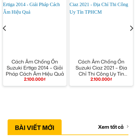
Cách Âm Chống Ồn
Cách Âm Chống Ồn
Suzuki Ertiga 2014 – Giải
Suzuki Ciaz 2021 – Địa
Pháp Cách Âm Hiệu Quả
Chỉ Thi Công Uy Tín
2.100.000
₫
2.100.000
₫
TPHCM
BÀI VIẾT MỚI
Xem tất cả