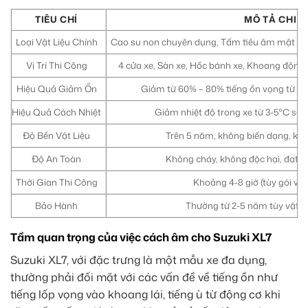
TIÊU CHÍ
MÔ TẢ CHI T
Loại Vật Liệu Chính
Cao su non chuyên dụng, Tấm tiêu âm mật độ 
Vị Trí Thi Công
4 cửa xe, Sàn xe, Hốc bánh xe, Khoang động 
Hiệu Quả Giảm Ồn
Giảm từ 60% – 80% tiếng ồn vọng từ gầm
Hiệu Quả Cách Nhiệt
Giảm nhiệt độ trong xe từ 3-5°C so 
Độ Bền Vật Liệu
Trên 5 năm, không biến dạng, khô
Độ An Toàn
Không cháy, không độc hại, đạt t
Thời Gian Thi Công
Khoảng 4-8 giờ (tùy gói và 
Bảo Hành
Thường từ 2-5 năm tùy vật liệ
Tầm quan trọng của việc cách âm cho Suzuki XL7
Suzuki XL7, với đặc trưng là một mẫu xe đa dụng,
thường phải đối mặt với các vấn đề về tiếng ồn như
tiếng lốp vọng vào khoang lái, tiếng ù từ động cơ khi