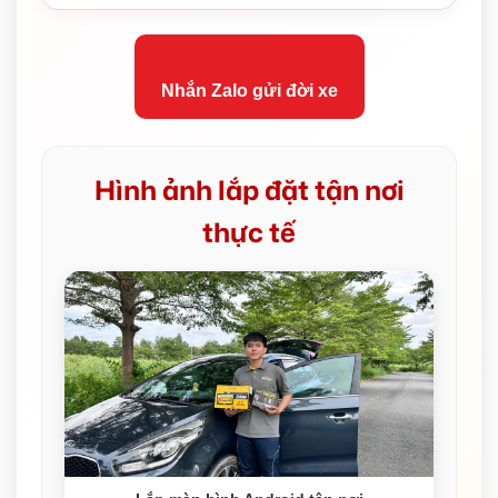
Nhắn Zalo gửi đời xe
Hình ảnh lắp đặt tận nơi
thực tế