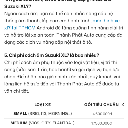
Suzuki XL7?
Ngoài cách âm, bạn có thể cân nhắc nâng cấp hệ
thống âm thanh, lắp camera hành trình,
màn hình xe
xl7 tại TPHCM
Android để tăng cường tính năng giải trí
và hỗ trợ lái xe an toàn. Thành Phát Auto cung cấp đa
dạng các dịch vụ nâng cấp nội thất ô tô.
5. Chi phí cách âm Suzuki XL7 là bao nhiêu?
Chi phí cách âm phụ thuộc vào loại vật liệu, vị trí thi
công (cửa, sàn, trần, hốc bánh) và gói dịch vụ bạn lựa
chọn. Để nhận báo giá chính xác nhất, quý khách vui
lòng liên hệ trực tiếp với Thành Phát Auto để được tư
vấn chi tiết.
LOẠI XE
GÓI TIÊU CHUẨN
GÓ
SMALL
(BRIO, I10, MORNING…)
14.600.000đ
15
MEDIUM
(VIOS, CITY, ELANTRA…)
17.500.000đ
19