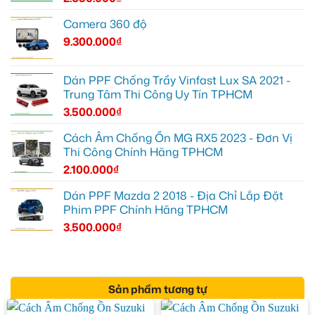
Camera 360 độ
9.300.000
₫
Dán PPF Chống Trầy Vinfast Lux SA 2021 -
Trung Tâm Thi Công Uy Tín TPHCM
3.500.000
₫
Cách Âm Chống Ồn MG RX5 2023 - Đơn Vị
Thi Công Chính Hãng TPHCM
2.100.000
₫
Dán PPF Mazda 2 2018 - Địa Chỉ Lắp Đặt
Phim PPF Chính Hãng TPHCM
3.500.000
₫
Sản phẩm tương tự