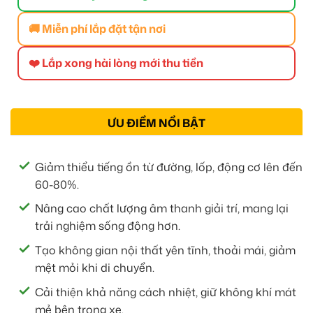
🚚 Miễn phí lắp đặt tận nơi
❤️ Lắp xong hài lòng mới thu tiền
ƯU ĐIỂM NỔI BẬT
Giảm thiểu tiếng ồn từ đường, lốp, động cơ lên đến
60-80%.
Nâng cao chất lượng âm thanh giải trí, mang lại
trải nghiệm sống động hơn.
Tạo không gian nội thất yên tĩnh, thoải mái, giảm
mệt mỏi khi di chuyển.
Cải thiện khả năng cách nhiệt, giữ không khí mát
mẻ bên trong xe.