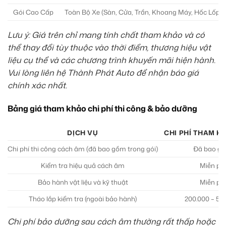
Gói Cao Cấp
Toàn Bộ Xe (Sàn, Cửa, Trần, Khoang Máy, Hốc Lốp, 
Lưu ý: Giá trên chỉ mang tính chất tham khảo và có
thể thay đổi tùy thuộc vào thời điểm, thương hiệu vật
liệu cụ thể và các chương trình khuyến mãi hiện hành.
Vui lòng liên hệ Thành Phát Auto để nhận báo giá
chính xác nhất.
Bảng giá tham khảo chi phí thi công & bảo dưỡng
DỊCH VỤ
CHI PHÍ THAM K
Chi phí thi công cách âm (đã bao gồm trong gói)
Đã bao g
Kiểm tra hiệu quả cách âm
Miễn phí
Bảo hành vật liệu và kỹ thuật
Miễn phí
Tháo lắp kiểm tra (ngoài bảo hành)
200.000 – 50
Chi phí bảo dưỡng sau cách âm thường rất thấp hoặc