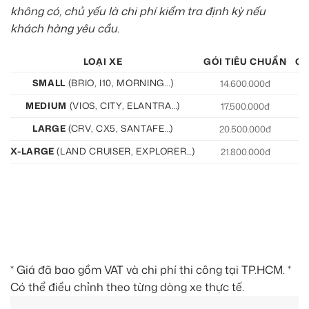
không có, chủ yếu là chi phí kiểm tra định kỳ nếu
khách hàng yêu cầu.
LOẠI XE
GÓI TIÊU CHUẨN
GÓ
SMALL
(BRIO, I10, MORNING…)
14.600.000đ
15
MEDIUM
(VIOS, CITY, ELANTRA…)
17.500.000đ
19
LARGE
(CRV, CX5, SANTAFE…)
20.500.000đ
21
X-LARGE
(LAND CRUISER, EXPLORER…)
21.800.000đ
22
* Giá đã bao gồm VAT và chi phí thi công tại TP.HCM. *
Có thể điều chỉnh theo từng dòng xe thực tế.