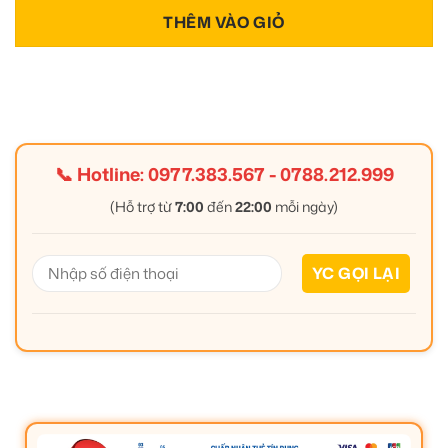
THÊM VÀO GIỎ
📞 Hotline:
0977.383.567
-
0788.212.999
(Hỗ trợ từ
7:00
đến
22:00
mỗi ngày)