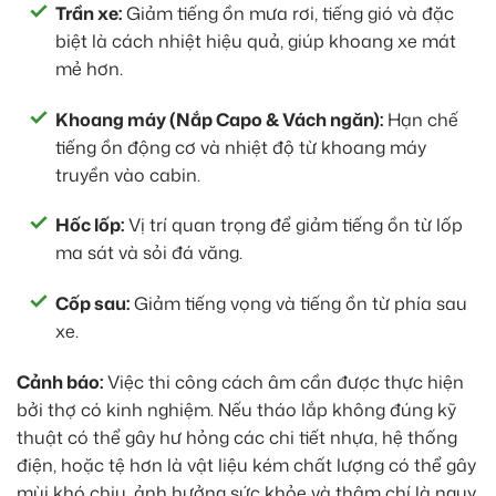
Trần xe:
Giảm tiếng ồn mưa rơi, tiếng gió và đặc
biệt là cách nhiệt hiệu quả, giúp khoang xe mát
mẻ hơn.
Khoang máy (Nắp Capo & Vách ngăn):
Hạn chế
tiếng ồn động cơ và nhiệt độ từ khoang máy
truyền vào cabin.
Hốc lốp:
Vị trí quan trọng để giảm tiếng ồn từ lốp
ma sát và sỏi đá văng.
Cốp sau:
Giảm tiếng vọng và tiếng ồn từ phía sau
xe.
Cảnh báo:
Việc thi công cách âm cần được thực hiện
bởi thợ có kinh nghiệm. Nếu tháo lắp không đúng kỹ
thuật có thể gây hư hỏng các chi tiết nhựa, hệ thống
điện, hoặc tệ hơn là vật liệu kém chất lượng có thể gây
mùi khó chịu, ảnh hưởng sức khỏe và thậm chí là nguy