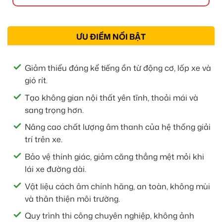
ƯU ĐIỂM NỔI BẬT
Giảm thiểu đáng kể tiếng ồn từ động cơ, lốp xe và
gió rít.
Tạo không gian nội thất yên tĩnh, thoải mái và
sang trọng hơn.
Nâng cao chất lượng âm thanh của hệ thống giải
trí trên xe.
Bảo vệ thính giác, giảm căng thẳng mệt mỏi khi
lái xe đường dài.
Vật liệu cách âm chính hãng, an toàn, không mùi
và thân thiện môi trường.
Quy trình thi công chuyên nghiệp, không ảnh