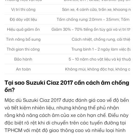
Vị trí thi công
Sàn xe, 4 cánh cửa, trần xe, khoang máy
Độ dày vật liệu
Tấm chống rung: 2.0mm – 3.5mm; Tấm ti
Hiệu quả giảm ồn
Giảm 30% – 70% tiếng ồn tùy gói và vị trí thi
Tính năng bổ sung
Cách nhiệt, chống rung, cải thiện
Thời gian thi công
Trung bình 1 – 2 ngày làm việc (tù
Bảo hành
5 – 10 năm cho vật liệu và kỹ thuật 
An toàn
Không mùi, không độc hại, không cháy
Tại sao Suzuki Ciaz 2017 cần cách âm chống
ồn?
Mặc dù Suzuki Ciaz 2017 được đánh giá cao về độ bền
và tiết kiệm nhiên liệu, nhưng không thể phủ nhận
rằng khả năng cách âm của xe còn hạn chế. Điều này
đặc biệt rõ rệt khi di chuyển trên các tuyến đường tại
TPHCM với mật độ giao thông cao và nhiều loại hình