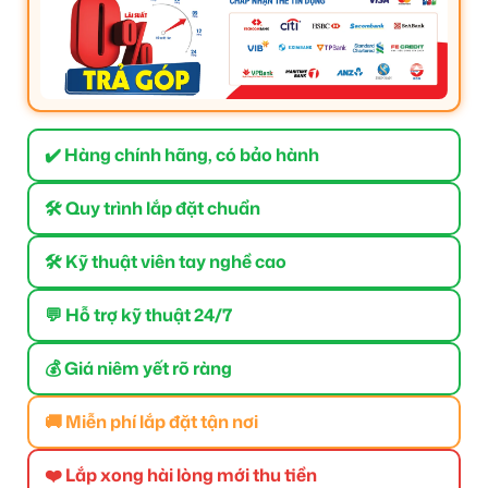
✔️ Hàng chính hãng, có bảo hành
🛠 Quy trình lắp đặt chuẩn
🛠 Kỹ thuật viên tay nghề cao
💬 Hỗ trợ kỹ thuật 24/7
💰 Giá niêm yết rõ ràng
🚚 Miễn phí lắp đặt tận nơi
❤️ Lắp xong hài lòng mới thu tiền