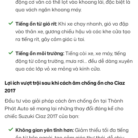
động cơ vẫn có thể lọt vào khoang lái, đặc biệt là
qua vách ngăn khoang máy.
Tiếng ồn từ gió rít:
Khi xe chạy nhanh, gió va đập
vào thân xe, gương chiếu hậu và các khe cửa tạo
ra tiếng rít, gây cảm giác ù tai.
Tiếng ồn môi trường:
Tiếng còi xe, xe máy, tiếng
động từ công trường, mưa rơi… đều dễ dàng xuyên
qua các lớp vỏ xe mỏng và kính cửa.
Lợi ích vượt trội sau khi cách âm chống ồn cho Ciaz
2017
Đầu tư vào giải pháp cách âm chống ồn tại Thành
Phát Auto sẽ mang lại những thay đổi đáng kể cho
chiếc Suzuki Ciaz 2017 của bạn:
Không gian yên tĩnh hơn:
Giảm thiểu tối đa tiếng
ồn từ bên ngoài, tạo cảm giác thư thái, dễ chịu