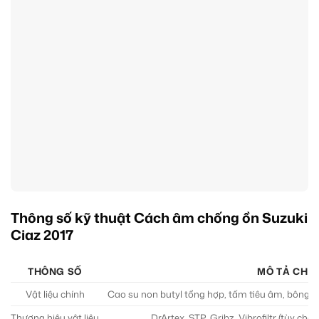
Thông số kỹ thuật Cách âm chống ồn Suzuki
Ciaz 2017
THÔNG SỐ
MÔ TẢ CHI T
Vật liệu chính
Cao su non butyl tổng hợp, tấm tiêu âm, bông tiê
Thương hiệu vật liệu
DrArtex, STP, Gribz, Vibrofiltr (tùy ch