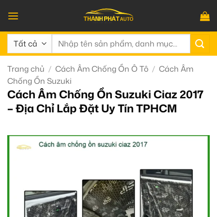
Bỏ
qua
nội
Tìm
dung
kiếm:
Trang chủ
/
Cách Âm Chống Ồn Ô Tô
/
Cách Âm
Chống Ồn Suzuki
Cách Âm Chống Ồn Suzuki Ciaz 2017
– Địa Chỉ Lắp Đặt Uy Tín TPHCM