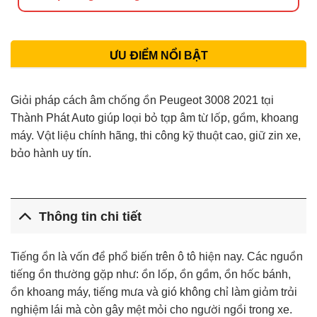
ƯU ĐIỂM NỔI BẬT
Giải pháp cách âm chống ồn Peugeot 3008 2021 tại
Thành Phát Auto giúp loại bỏ tạp âm từ lốp, gầm, khoang
máy. Vật liệu chính hãng, thi công kỹ thuật cao, giữ zin xe,
bảo hành uy tín.
Thông tin chi tiết
Tiếng ồn là vấn đề phổ biến trên ô tô hiện nay. Các nguồn
tiếng ồn thường gặp như: ồn lốp, ồn gầm, ồn hốc bánh,
ồn khoang máy, tiếng mưa và gió không chỉ làm giảm trải
nghiệm lái mà còn gây mệt mỏi cho người ngồi trong xe.