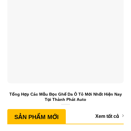
Tổng Hợp Các Mẫu Bọc Ghế Da Ô Tô Mới Nhất Hiện Nay
S
Tại Thành Phát Auto
SẢN PHẨM MỚI
Xem tất cả