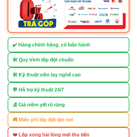
✔️ Hàng chính hãng, có bảo hành
🛠 Quy trình lắp đặt chuẩn
🛠 Kỹ thuật viên tay nghề cao
💬 Hỗ trợ kỹ thuật 24/7
💰 Giá niêm yết rõ ràng
🚚 Miễn phí lắp đặt tận nơi
❤️ Lắp xong hài lòng mới thu tiền