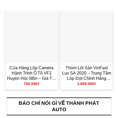
Cửa Hàng Lắp Camera
Thảm Lót Sàn VinFast
Hành Trình Ô Tô VF2
Lux SA 2020 – Trung Tâm
Huyện Hóc Môn – Giá Tốt
Lắp Đặt Chính Hãng
TPHCM
TPHCM
700.000
₫
1.850.000
₫
BÁO CHÍ NÓI GÌ VỀ THÀNH PHÁT
AUTO