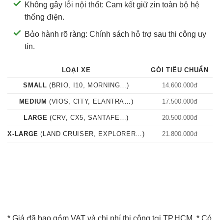
Không gây lỗi nội thất: Cam kết giữ zin toàn bộ hệ
thống điện.
Bảo hành rõ ràng: Chính sách hỗ trợ sau thi công uy
tín.
LOẠI XE
GÓI TIÊU CHUẨN
G
SMALL
(BRIO, I10, MORNING…)
14.600.000đ
MEDIUM
(VIOS, CITY, ELANTRA…)
17.500.000đ
LARGE
(CRV, CX5, SANTAFE…)
20.500.000đ
X-LARGE
(LAND CRUISER, EXPLORER…)
21.800.000đ
* Giá đã bao gồm VAT và chi phí thi công tại TP.HCM. * Có