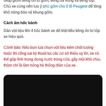
Giúp giảm tiếng ồn từ gầm, tiếng đá văng và tiếng lốp.
Chủ xe cũng nên lưu ý
phủ gầm cho ô tô Peugeot
để tăng
khả năng bảo vệ khung gầm.
Cách âm hốc bánh
Dán vật liệu lên 4 hốc bánh xe để triệt tiêu tiếng ồn từ lốp
xe hiệu quả.
Cảnh báo: Nếu bạn lựa chọn vật liệu kém chất lượng
hoặc thi công sai kỹ thuật tại các cơ sở thiếu uy tín, xe có
thể gặp tình trạng đọng nước trong cửa, gây mùi khó chịu,
thậm chí là làm hỏng hệ thống điện của xe.