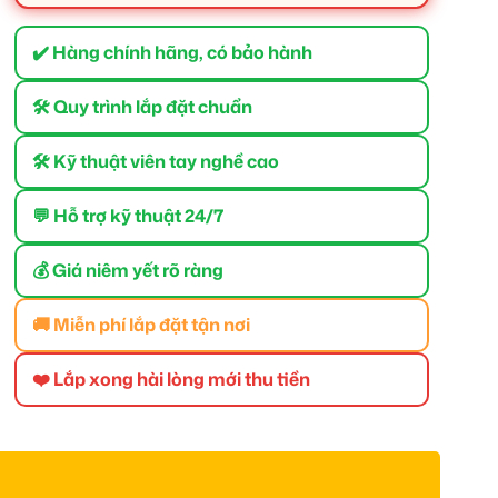
✔️ Hàng chính hãng, có bảo hành
🛠 Quy trình lắp đặt chuẩn
🛠 Kỹ thuật viên tay nghề cao
💬 Hỗ trợ kỹ thuật 24/7
💰 Giá niêm yết rõ ràng
🚚 Miễn phí lắp đặt tận nơi
❤️ Lắp xong hài lòng mới thu tiền