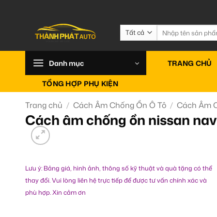
Bỏ
qua
nội
Tìm
kiếm:
dung
Danh mục
TRANG CHỦ
TỔNG HỢP PHỤ KIỆN
Trang chủ
/
Cách Âm Chống Ồn Ô Tô
/
Cách Âm C
Cách âm chống ồn nissan nav
Lưu ý: Bảng giá, hình ảnh, thông số kỹ thuật và quà tặng có thể
thay đổi. Vui lòng liên hệ trực tiếp để được tư vấn chính xác và
phù hợp. Xin cảm ơn