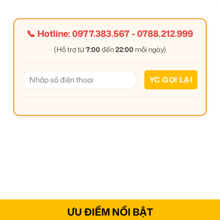
📞 Hotline:
0977.383.567
-
0788.212.999
(Hỗ trợ từ
7:00
đến
22:00
mỗi ngày)
ƯU ĐIỂM NỔI BẬT