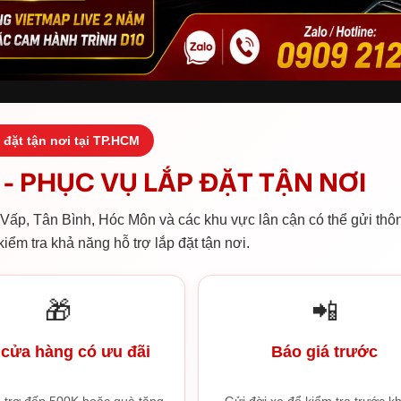
 đặt tận nơi tại TP.HCM
- PHỤC VỤ LẮP ĐẶT TẬN NƠI
ấp, Tân Bình, Hóc Môn và các khu vực lân cận có thể gửi thôn
iểm tra khả năng hỗ trợ lắp đặt tận nơi.
🎁
📲
cửa hàng có ưu đãi
Báo giá trước
 trợ đến 500K hoặc quà tặng
Gửi đời xe để kiểm tra trước kh