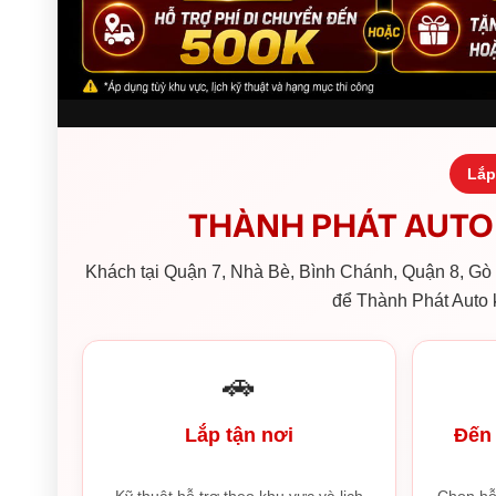
Lắp
THÀNH PHÁT AUTO 
Khách tại Quận 7, Nhà Bè, Bình Chánh, Quận 8, Gò V
để Thành Phát Auto k
🚗
Lắp tận nơi
Đến 
Kỹ thuật hỗ trợ theo khu vực và lịch
Chọn hỗ