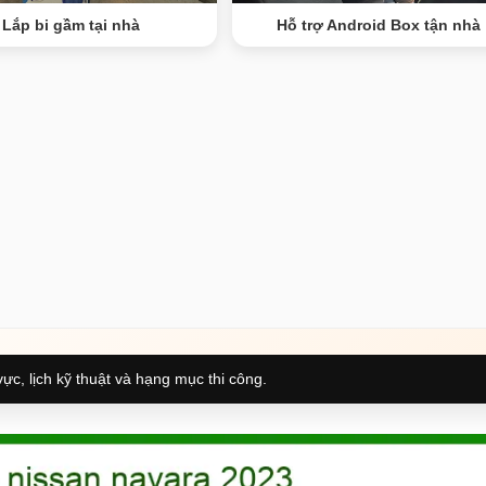
Lắp bi gầm tại nhà
Hỗ trợ Android Box tận nhà
ực, lịch kỹ thuật và hạng mục thi công.