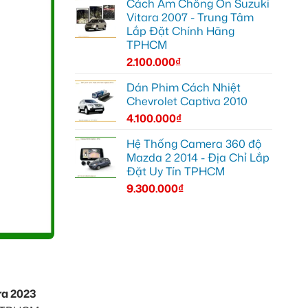
Cách Âm Chống Ồn Suzuki
Vitara 2007 - Trung Tâm
Lắp Đặt Chính Hãng
TPHCM
2.100.000
₫
Dán Phim Cách Nhiệt
Chevrolet Captiva 2010
4.100.000
₫
Hệ Thống Camera 360 độ
Mazda 2 2014 - Địa Chỉ Lắp
Đặt Uy Tín TPHCM
9.300.000
₫
ra 2023