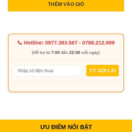
THÊM VÀO GIỎ
📞 Hotline:
0977.383.567
-
0788.212.999
(Hỗ trợ từ
7:00
đến
22:00
mỗi ngày)
ƯU ĐIỂM NỔI BẬT