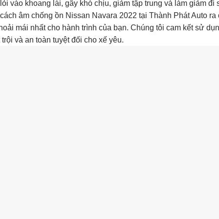
ỏi vào khoang lái, gây khó chịu, giảm tập trung và làm giảm đi
 vụ cách âm chống ồn Nissan Navara 2022 tại Thành Phát Auto ra
thoải mái nhất cho hành trình của bạn. Chúng tôi cam kết sử dụn
rội và an toàn tuyệt đối cho xế yêu.