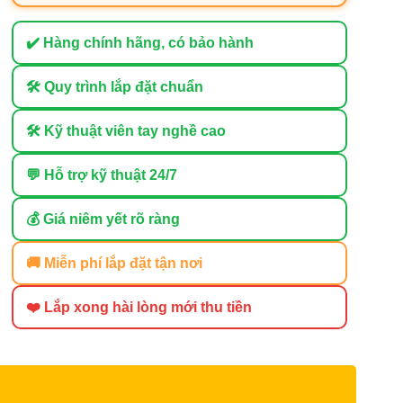
✔️ Hàng chính hãng, có bảo hành
🛠 Quy trình lắp đặt chuẩn
🛠 Kỹ thuật viên tay nghề cao
💬 Hỗ trợ kỹ thuật 24/7
💰 Giá niêm yết rõ ràng
🚚 Miễn phí lắp đặt tận nơi
❤️ Lắp xong hài lòng mới thu tiền