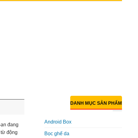
DANH MỤC SẢN PHẨM
Android Box
Bạn đang
 từ động
Bọc ghế da