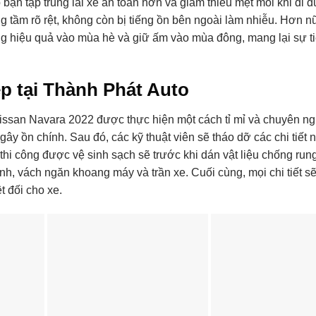
 bạn tập trung lái xe an toàn hơn và giảm thiểu mệt mỏi khi đi 
 tầm rõ rệt, không còn bị tiếng ồn bên ngoài làm nhiễu. Hơn nữ
ng hiệu quả vào mùa hè và giữ ấm vào mùa đông, mang lại sự tiệ
p tại Thành Phát Auto
Nissan Navara 2022 được thực hiện một cách tỉ mỉ và chuyên n
rí gây ồn chính. Sau đó, các kỹ thuật viên sẽ tháo dỡ các chi tiết 
thi công được vệ sinh sạch sẽ trước khi dán vật liệu chống rung
nh, vách ngăn khoang máy và trần xe. Cuối cùng, mọi chi tiết s
t đối cho xe.