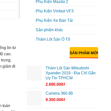
Phụ Kiện Mazda 2
Phụ Kiện Vinfast VF3
Phụ Kiện Xe Bán Tải
Sản phẩm khác
Thảm Lót Sàn Ô Tô
ếng ồn từ
SẢN PHẨM MỚI
độ cao.
 trưng.
m giảm đi
Thảm Lót Sàn Mitsubishi
Xpander 2019 - Địa Chỉ Gắn
Uy Tín TPHCM
2.690.000
₫
Camera 360 độ
9.300.000
₫
n toàn