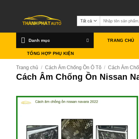
Bỏ
qua
Tìm
nội
kiếm:
dung
Danh mục
TRANG CHỦ
TỔNG HỢP PHỤ KIỆN
Trang chủ
/
Cách Âm Chống Ồn Ô Tô
/
Cách Âm Chố
Cách Âm Chống Ồn Nissan Na