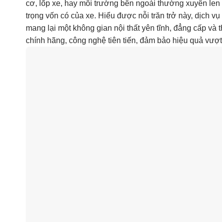
cơ, lốp xe, hay môi trường bên ngoài thường xuyên len l
trọng vốn có của xe. Hiểu được nỗi trăn trở này, dịch
mang lại một không gian nội thất yên tĩnh, đẳng cấp và 
chính hãng, công nghệ tiên tiến, đảm bảo hiệu quả vượt t