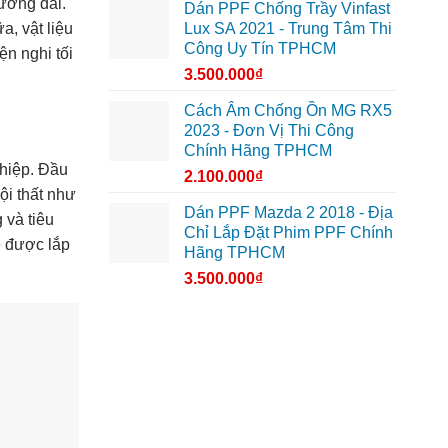
đường dài.
Dán PPF Chống Trầy Vinfast
a, vật liệu
Lux SA 2021 - Trung Tâm Thi
Công Uy Tín TPHCM
n nghi tối
3.500.000
₫
Cách Âm Chống Ồn MG RX5
2023 - Đơn Vị Thi Công
Chính Hãng TPHCM
ghiệp. Đầu
2.100.000
₫
nội thất như
Dán PPF Mazda 2 2018 - Địa
 và tiêu
Chỉ Lắp Đặt Phim PPF Chính
ẽ được lắp
Hãng TPHCM
3.500.000
₫