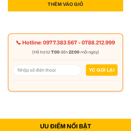
THÊM VÀO GIỎ
📞 Hotline:
0977.383.567
-
0788.212.999
(Hỗ trợ từ
7:00
đến
22:00
mỗi ngày)
ƯU ĐIỂM NỔI BẬT