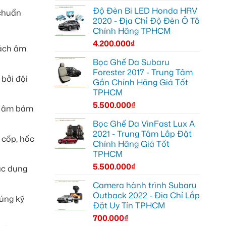
Độ Đèn Bi LED Honda HRV
 chuẩn
2020 - Địa Chỉ Độ Đèn Ô Tô
Chính Hãng TPHCM
4.200.000
₫
cách âm
Bọc Ghế Da Subaru
Forester 2017 - Trung Tâm
bởi đội
Gắn Chính Hãng Giá Tốt
TPHCM
5.500.000
₫
ch âm bám
Bọc Ghế Da VinFast Lux A
2021 - Trung Tâm Lắp Đặt
 cốp, hốc
Chính Hãng Giá Tốt
TPHCM
5.500.000
₫
ác dụng
Camera hành trình Subaru
Outback 2022 - Địa Chỉ Lắp
đúng kỹ
Đặt Uy Tín TPHCM
700.000
₫