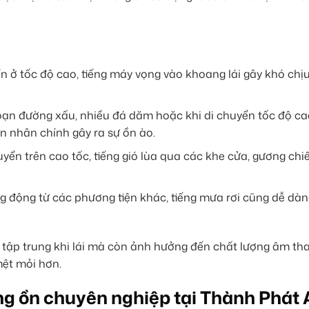
n ở tốc độ cao, tiếng máy vọng vào khoang lái gây khó chịu
ạn đường xấu, nhiều đá dăm hoặc khi di chuyển tốc độ cao
n nhân chính gây ra sự ồn ào.
uyển trên cao tốc, tiếng gió lùa qua các khe cửa, gương chi
ng động từ các phương tiện khác, tiếng mưa rơi cũng dễ dàn
ự tập trung khi lái mà còn ảnh hưởng đến chất lượng âm th
mệt mỏi hơn.
ng ồn chuyên nghiệp tại Thành Phát 