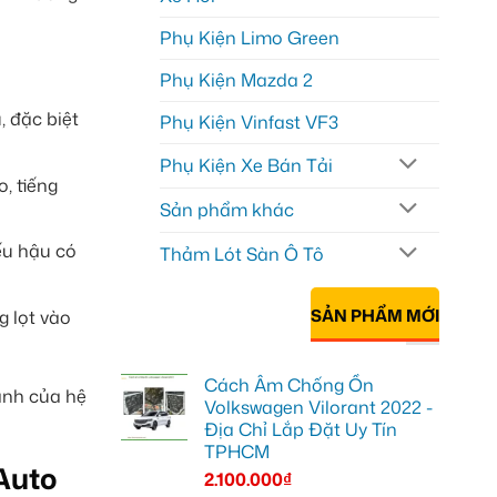
Phụ Kiện Limo Green
Phụ Kiện Mazda 2
, đặc biệt
Phụ Kiện Vinfast VF3
Phụ Kiện Xe Bán Tải
, tiếng
Sản phẩm khác
ếu hậu có
Thảm Lót Sàn Ô Tô
SẢN PHẨM MỚI
g lọt vào
Cách Âm Chống Ồn
anh của hệ
Volkswagen Vilorant 2022 -
Địa Chỉ Lắp Đặt Uy Tín
TPHCM
Auto
2.100.000
₫