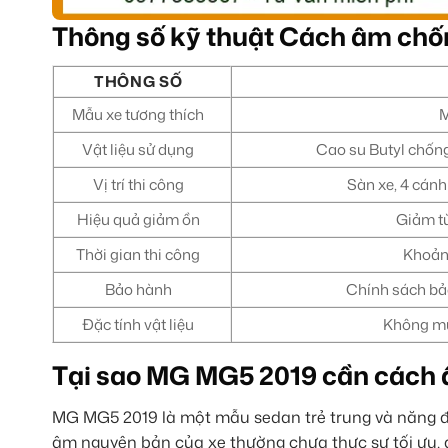
Thông số kỹ thuật Cách âm ch
THÔNG SỐ
Mẫu xe tương thích
M
Vật liệu sử dụng
Cao su Butyl chống
Vị trí thi công
Sàn xe, 4 cánh
Hiệu quả giảm ồn
Giảm từ
Thời gian thi công
Khoảng
Bảo hành
Chính sách bảo
Đặc tính vật liệu
Không mù
Tại sao MG MG5 2019 cần cách
MG MG5 2019 là một mẫu sedan trẻ trung và năng đ
âm nguyên bản của xe thường chưa thực sự tối ưu, 