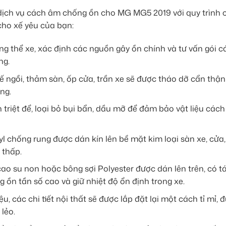
dịch vụ cách âm chống ồn cho MG MG5 2019 với quy trình
cho xế yêu của bạn:
ổng thể xe, xác định các nguồn gây ồn chính và tư vấn gói 
ng.
ngồi, thảm sàn, ốp cửa, trần xe sẽ được tháo dỡ cẩn thận 
ng.
triệt để, loại bỏ bụi bẩn, dầu mỡ để đảm bảo vật liệu cá
l chống rung được dán kín lên bề mặt kim loại sàn xe, cửa,
 thấp.
cao su non hoặc bông sợi Polyester được dán lên trên, có t
 ồn tần số cao và giữ nhiệt độ ổn định trong xe.
u, các chi tiết nội thất sẽ được lắp đặt lại một cách tỉ mỉ, 
lẻo.