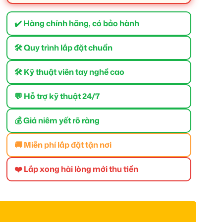
✔️ Hàng chính hãng, có bảo hành
🛠 Quy trình lắp đặt chuẩn
🛠 Kỹ thuật viên tay nghề cao
💬 Hỗ trợ kỹ thuật 24/7
💰 Giá niêm yết rõ ràng
🚚 Miễn phí lắp đặt tận nơi
❤️ Lắp xong hài lòng mới thu tiền