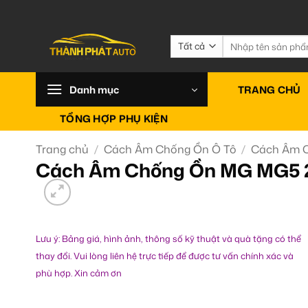
Bỏ
qua
nội
Tìm
kiếm:
dung
Danh mục
TRANG CHỦ
TỔNG HỢP PHỤ KIỆN
Trang chủ
/
Cách Âm Chống Ồn Ô Tô
/
Cách Âm 
Cách Âm Chống Ồn MG MG5 2
Lưu ý: Bảng giá, hình ảnh, thông số kỹ thuật và quà tặng có thể
thay đổi. Vui lòng liên hệ trực tiếp để được tư vấn chính xác và
phù hợp. Xin cảm ơn