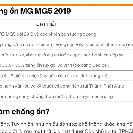
ống ồn MG MG5 2019
CHI TIẾT
G MG5 đời 2019 và các phiên bản tương đương
 rung, Cao su non tiêu âm, Bông sợi Polyester cách nhiệt/tiêu âm
 cửa, trần xe, khoang động cơ (nắp capo), hốc bánh xe, cốp xe
 30% – 70% tiếng ồn tùy gói và vị trí (đo bằng Decibel)
 4 – 8 giờ làm việc (tùy gói cách âm và tình trạng xe)
 hành vật liệu và kỹ thuật thi công riêng tại Thành Phát Auto
i, chống cháy, chống thấm nước, thân thiện môi trường
 âm chống ồn?
ộng. Tuy nhiên, như nhiều dòng xe phổ thông khác, khả n
đặc biệt là sau một thời gian sử dụng. Các chủ xe tại TPH