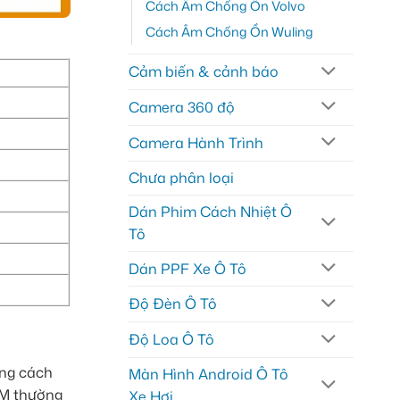
Cách Âm Chống Ồn Volvo
Cách Âm Chống Ồn Wuling
Cảm biến & cảnh báo
Camera 360 độ
Camera Hành Trình
Chưa phân loại
Dán Phim Cách Nhiệt Ô
Tô
Dán PPF Xe Ô Tô
Độ Đèn Ô Tô
Độ Loa Ô Tô
ăng cách
Màn Hình Android Ô Tô
CM thường
Xe Hơi