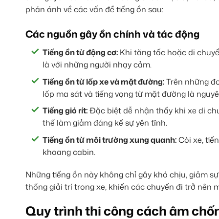
phản ánh về các vấn đề tiếng ồn sau:
Các nguồn gây ồn chính và tác động
Tiếng ồn từ động cơ:
Khi tăng tốc hoặc di chuyể
là với những người nhạy cảm.
Tiếng ồn từ lốp xe và mặt đường:
Trên những đo
lốp ma sát và tiếng vọng từ mặt đường là nguyê
Tiếng gió rít:
Đặc biệt dễ nhận thấy khi xe di ch
thể làm giảm đáng kể sự yên tĩnh.
Tiếng ồn từ môi trường xung quanh:
Còi xe, tiế
khoang cabin.
Những tiếng ồn này không chỉ gây khó chịu, giảm s
thống giải trí trong xe, khiến các chuyến đi trở nên 
Quy trình thi công cách âm chố