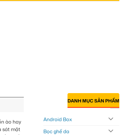
DANH MỤC SẢN PHẨM
Android Box
 ồn ào hay
a sát mặt
Bọc ghế da