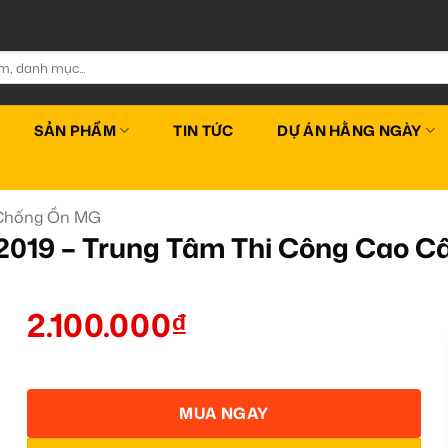
SẢN PHẨM
TIN TỨC
DỰ ÁN HẰNG NGÀY
Chống Ồn MG
019 – Trung Tâm Thi Công Cao 
2.100.000
₫
MUA NGAY