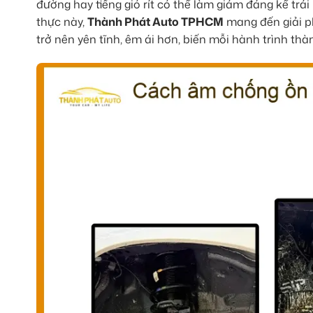
đường hay tiếng gió rít có thể làm giảm đáng kể trả
thực này,
Thành Phát Auto TPHCM
mang đến giải 
trở nên yên tĩnh, êm ái hơn, biến mỗi hành trình th