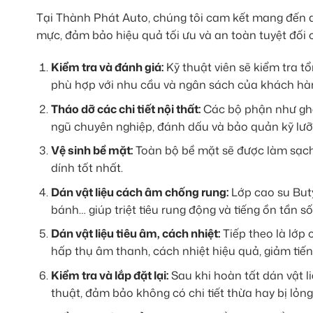
Tại Thành Phát Auto, chúng tôi cam kết mang đến 
mực, đảm bảo hiệu quả tối ưu và an toàn tuyệt đối 
Kiểm tra và đánh giá:
Kỹ thuật viên sẽ kiểm tra t
phù hợp với nhu cầu và ngân sách của khách hà
Tháo dỡ các chi tiết nội thất:
Các bộ phận như ghế 
ngũ chuyên nghiệp, đánh dấu và bảo quản kỹ lưỡ
Vệ sinh bề mặt:
Toàn bộ bề mặt sẽ được làm sạch 
dính tốt nhất.
Dán vật liệu cách âm chống rung:
Lớp cao su Buty
bánh… giúp triệt tiêu rung động và tiếng ồn tần số
Dán vật liệu tiêu âm, cách nhiệt:
Tiếp theo là lớp 
hấp thụ âm thanh, cách nhiệt hiệu quả, giảm tiếng
Kiểm tra và lắp đặt lại:
Sau khi hoàn tất dán vật liệ
thuật, đảm bảo không có chi tiết thừa hay bị lỏng 