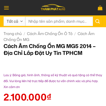
Bỏ
qua
nội
Tìm
dung
kiếm:
Trang chủ
/
Cách Âm Chống Ồn Ô Tô
/
Cách Âm
Chống Ồn MG
Cách Âm Chống Ồn MG MG5 2014 –
Địa Chỉ Lắp Đặt Uy Tín TPHCM
Lưu ý: Bảng giá, hình ảnh, thông số kỹ thuật và quà tặng có thể thay
đổi. Vui lòng liên hệ trực tiếp để được tư vấn chính xác và phù hợp.
Xin cảm ơn
2.100.000
₫