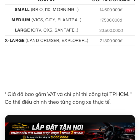
SMALL
(BRIO, I10, MORNING…)
14.600.000đ
15
MEDIUM
(VIOS, CITY, ELANTRA…)
17.500.000đ
19
LARGE
(CRV, CX5, SANTAFE…)
20.500.000đ
21
X-LARGE
(LAND CRUISER, EXPLORER…)
21.800.000đ
22
* Giá đã bao gồm VAT và chi phí thi công tại TP.HCM. *
Có thể điều chỉnh theo từng dòng xe thực tế.