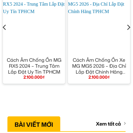
Cách Âm Chống Ồn MG
Cách Âm Chống Ồn Xe
RX5 2024 – Trung Tâm
MG MG5 2026 – Địa Chỉ
Lắp Đặt Uy Tín TPHCM
Lắp Đặt Chính Hãng
2.100.000
₫
2.100.000
₫
TPHCM
BÀI VIẾT MỚI
Xem tất cả