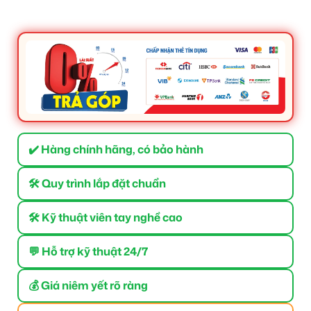
✔️ Hàng chính hãng, có bảo hành
🛠 Quy trình lắp đặt chuẩn
🛠 Kỹ thuật viên tay nghề cao
💬 Hỗ trợ kỹ thuật 24/7
💰 Giá niêm yết rõ ràng