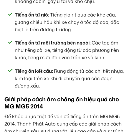
khoang cabin, gây ù tai và khó chịu.
Tiếng ồn từ gió:
Tiếng gió rít qua các khe cửa,
gương chiếu hậu khi xe chạy ở tốc độ cao, đặc
biệt là trên đường trường.
Tiếng ồn từ môi trường bên ngoài:
Các tạp âm
như tiếng còi xe, tiếng động từ các phương tiện
khác, tiếng mưa đập vào trần xe và kính.
Tiếng ồn kết cấu:
Rung động từ các chi tiết nhựa,
kim loại trên xe khi di chuyển qua các đoạn
đường xấu.
Giải pháp cách âm chống ồn hiệu quả cho
MG MG5 2014
Để khắc phục triệt để vấn đề tiếng ồn trên MG MG5
2014, Thành Phát Auto cung cấp các giải pháp cách
âm chuyên sâu, sử dụng vật liệu cao cấp và quy trình