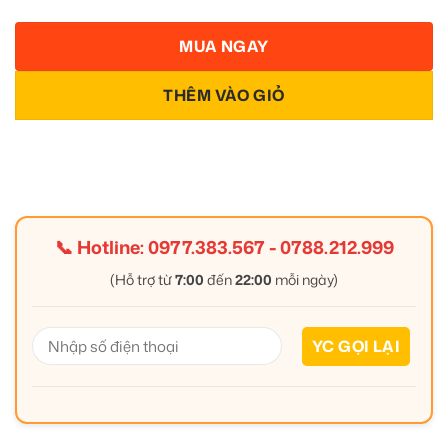
MUA NGAY
THÊM VÀO GIỎ
📞 Hotline:
0977.383.567
-
0788.212.999
(Hỗ trợ từ
7:00
đến
22:00
mỗi ngày)