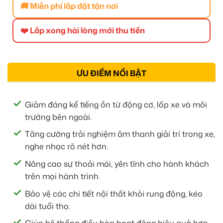
🚚 Miễn phí lắp đặt tận nơi
❤️ Lắp xong hài lòng mới thu tiền
ƯU ĐIỂM NỔI BẬT
Giảm đáng kể tiếng ồn từ động cơ, lốp xe và môi
trường bên ngoài.
Tăng cường trải nghiệm âm thanh giải trí trong xe,
nghe nhạc rõ nét hơn.
Nâng cao sự thoải mái, yên tĩnh cho hành khách
trên mọi hành trình.
Bảo vệ các chi tiết nội thất khỏi rung động, kéo
dài tuổi thọ.