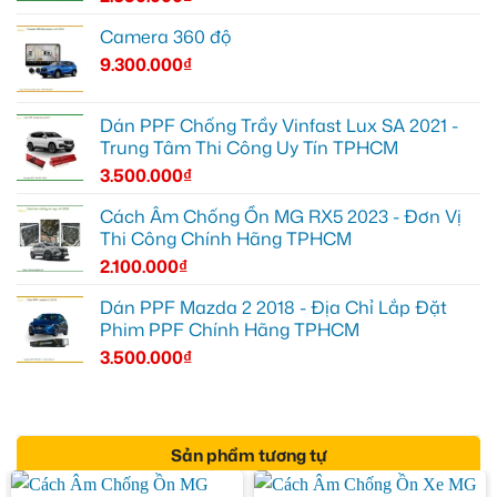
Camera 360 độ
9.300.000
₫
Dán PPF Chống Trầy Vinfast Lux SA 2021 -
Trung Tâm Thi Công Uy Tín TPHCM
3.500.000
₫
Cách Âm Chống Ồn MG RX5 2023 - Đơn Vị
Thi Công Chính Hãng TPHCM
2.100.000
₫
Dán PPF Mazda 2 2018 - Địa Chỉ Lắp Đặt
Phim PPF Chính Hãng TPHCM
3.500.000
₫
Sản phẩm tương tự