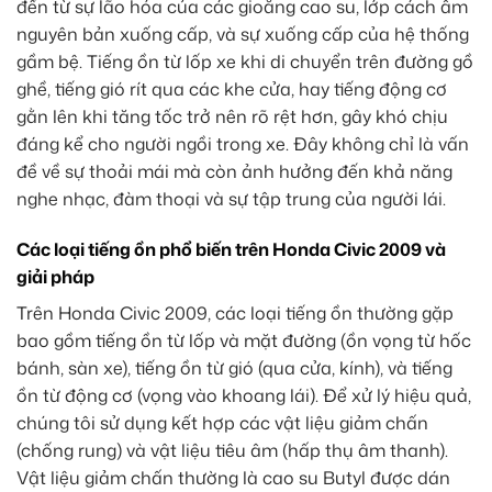
đến từ sự lão hóa của các gioăng cao su, lớp cách âm
nguyên bản xuống cấp, và sự xuống cấp của hệ thống
gầm bệ. Tiếng ồn từ lốp xe khi di chuyển trên đường gồ
ghề, tiếng gió rít qua các khe cửa, hay tiếng động cơ
gằn lên khi tăng tốc trở nên rõ rệt hơn, gây khó chịu
đáng kể cho người ngồi trong xe. Đây không chỉ là vấn
đề về sự thoải mái mà còn ảnh hưởng đến khả năng
nghe nhạc, đàm thoại và sự tập trung của người lái.
Các loại tiếng ồn phổ biến trên Honda Civic 2009 và
giải pháp
Trên Honda Civic 2009, các loại tiếng ồn thường gặp
bao gồm tiếng ồn từ lốp và mặt đường (ồn vọng từ hốc
bánh, sàn xe), tiếng ồn từ gió (qua cửa, kính), và tiếng
ồn từ động cơ (vọng vào khoang lái). Để xử lý hiệu quả,
chúng tôi sử dụng kết hợp các vật liệu giảm chấn
(chống rung) và vật liệu tiêu âm (hấp thụ âm thanh).
Vật liệu giảm chấn thường là cao su Butyl được dán