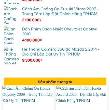
Cách Âm Chống Ồn Suzuki Vitara 2007 -
Trung Tâm Lắp Đặt Chính Hãng TPHCM
2.100.000
₫
Dán Phim Cách Nhiệt Chevrolet Captiva
2010
4.100.000
₫
Hệ Thống Camera 360 độ Mazda 2 2014 -
Địa Chỉ Lắp Đặt Uy Tín TPHCM
9.300.000
₫
Sản phẩm tương tự