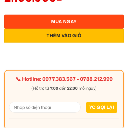
MUA NGAY
THÊM VÀO GIỎ
📞 Hotline:
0977.383.567
-
0788.212.999
(Hỗ trợ từ
7:00
đến
22:00
mỗi ngày)