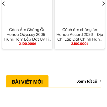
Cách Âm Chống Ồn
Cách âm chống ồn
Honda Odyssey 2009 –
Honda Accord 2026 – Địa
Trung Tâm Lắp Đặt Uy Tín
Chỉ Lắp Đặt Chính Hãng
2.100.000
₫
2.100.000
₫
TPHCM
TPHCM
BÀI VIẾT MỚI
Xem tất cả