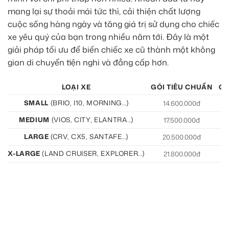
mang lại sự thoải mái tức thì, cải thiện chất lượng
cuộc sống hàng ngày và tăng giá trị sử dụng cho chiếc
xe yêu quý của bạn trong nhiều năm tới. Đây là một
giải pháp tối ưu để biến chiếc xe cũ thành một không
gian di chuyển tiện nghi và đẳng cấp hơn.
LOẠI XE
GÓI TIÊU CHUẨN
GÓ
SMALL
(BRIO, I10, MORNING…)
14.600.000đ
15
MEDIUM
(VIOS, CITY, ELANTRA…)
17.500.000đ
19
LARGE
(CRV, CX5, SANTAFE…)
20.500.000đ
21
X-LARGE
(LAND CRUISER, EXPLORER…)
21.800.000đ
22