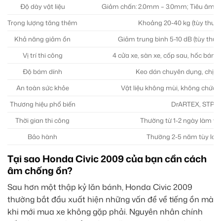
Độ dày vật liệu
Giảm chấn: 2.0mm – 3.0mm; Tiêu âm:
Trọng lượng tăng thêm
Khoảng 20-40 kg (tùy thuộc 
Khả năng giảm ồn
Giảm trung bình 5-10 dB (tùy thuộc 
Vị trí thi công
4 cửa xe, sàn xe, cốp sau, hốc bán
Độ bám dính
Keo dán chuyên dụng, chịu n
An toàn sức khỏe
Vật liệu không mùi, không chứa c
Thương hiệu phổ biến
DrARTEX, STP, Su
Thời gian thi công
Thường từ 1-2 ngày làm việc
Bảo hành
Thường 2-5 năm tùy loại v
Tại sao Honda Civic 2009 của bạn cần cách
âm chống ồn?
Sau hơn một thập kỷ lăn bánh, Honda Civic 2009
thường bắt đầu xuất hiện những vấn đề về tiếng ồn mà
khi mới mua xe không gặp phải. Nguyên nhân chính