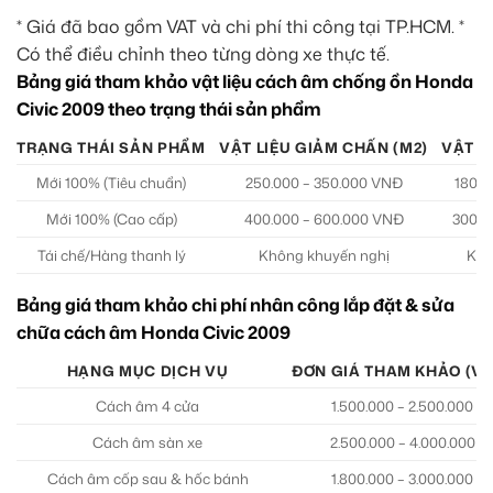
* Giá đã bao gồm VAT và chi phí thi công tại TP.HCM. *
Có thể điều chỉnh theo từng dòng xe thực tế.
Bảng giá tham khảo vật liệu cách âm chống ồn Honda
Civic 2009 theo trạng thái sản phẩm
TRẠNG THÁI SẢN PHẨM
VẬT LIỆU GIẢM CHẤN (M2)
VẬT LI
Mới 100% (Tiêu chuẩn)
250.000 – 350.000 VNĐ
180.0
Mới 100% (Cao cấp)
400.000 – 600.000 VNĐ
300.0
Tái chế/Hàng thanh lý
Không khuyến nghị
Khô
Bảng giá tham khảo chi phí nhân công lắp đặt & sửa
chữa cách âm Honda Civic 2009
HẠNG MỤC DỊCH VỤ
ĐƠN GIÁ THAM KHẢO (V
Cách âm 4 cửa
1.500.000 – 2.500.000
Cách âm sàn xe
2.500.000 – 4.000.000
Cách âm cốp sau & hốc bánh
1.800.000 – 3.000.000