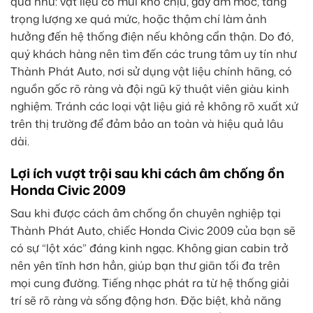
quả như: vật liệu có mùi khó chịu, gây ẩm mốc, tăng
trọng lượng xe quá mức, hoặc thậm chí làm ảnh
hưởng đến hệ thống điện nếu không cẩn thận. Do đó,
quý khách hàng nên tìm đến các trung tâm uy tín như
Thành Phát Auto, nơi sử dụng vật liệu chính hãng, có
nguồn gốc rõ ràng và đội ngũ kỹ thuật viên giàu kinh
nghiệm. Tránh các loại vật liệu giá rẻ không rõ xuất xứ
trên thị trường để đảm bảo an toàn và hiệu quả lâu
dài.
Lợi ích vượt trội sau khi cách âm chống ồn
Honda Civic 2009
Sau khi được cách âm chống ồn chuyên nghiệp tại
Thành Phát Auto, chiếc Honda Civic 2009 của bạn sẽ
có sự “lột xác” đáng kinh ngạc. Không gian cabin trở
nên yên tĩnh hơn hẳn, giúp bạn thư giãn tối đa trên
mọi cung đường. Tiếng nhạc phát ra từ hệ thống giải
trí sẽ rõ ràng và sống động hơn. Đặc biệt, khả năng