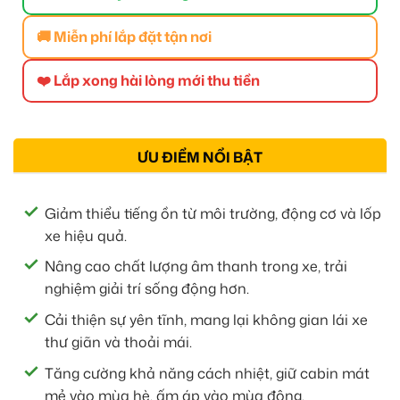
🚚 Miễn phí lắp đặt tận nơi
❤️ Lắp xong hài lòng mới thu tiền
ƯU ĐIỂM NỔI BẬT
Giảm thiểu tiếng ồn từ môi trường, động cơ và lốp
xe hiệu quả.
Nâng cao chất lượng âm thanh trong xe, trải
nghiệm giải trí sống động hơn.
Cải thiện sự yên tĩnh, mang lại không gian lái xe
thư giãn và thoải mái.
Tăng cường khả năng cách nhiệt, giữ cabin mát
mẻ vào mùa hè, ấm áp vào mùa đông.