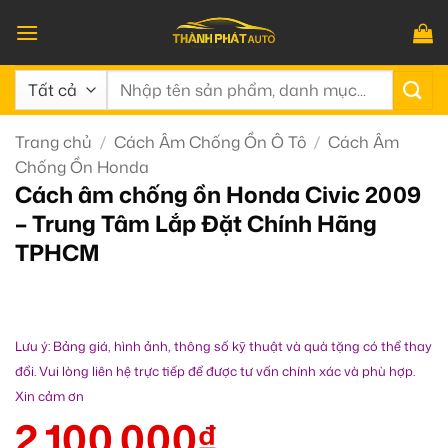
Bỏ
qua
nội
Tìm
dung
kiếm:
Trang chủ
/
Cách Âm Chống Ồn Ô Tô
/
Cách Âm
Chống Ồn Honda
Cách âm chống ồn Honda Civic 2009
– Trung Tâm Lắp Đặt Chính Hãng
TPHCM
Lưu ý: Bảng giá, hình ảnh, thông số kỹ thuật và quà tặng có thể thay
đổi. Vui lòng liên hệ trực tiếp để được tư vấn chính xác và phù hợp.
Xin cảm ơn
2.100.000
₫