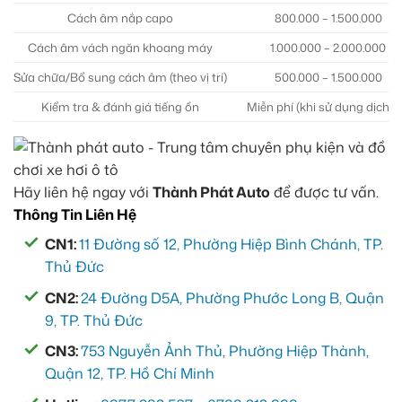
Cách âm nắp capo
800.000 – 1.500.000
Cách âm vách ngăn khoang máy
1.000.000 – 2.000.000
Sửa chữa/Bổ sung cách âm (theo vị trí)
500.000 – 1.500.000
Kiểm tra & đánh giá tiếng ồn
Miễn phí (khi sử dụng dịch v
Hãy liên hệ ngay với
Thành Phát Auto
để được tư vấn.
Thông Tin Liên Hệ
CN1:
11 Đường số 12, Phường Hiệp Bình Chánh, TP.
Thủ Đức
CN2:
24 Đường D5A, Phường Phước Long B, Quận
9, TP. Thủ Đức
CN3:
753 Nguyễn Ảnh Thủ, Phường Hiệp Thành,
Quận 12, TP. Hồ Chí Minh