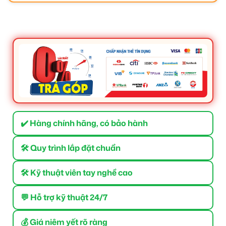
✔️ Hàng chính hãng, có bảo hành
🛠 Quy trình lắp đặt chuẩn
🛠 Kỹ thuật viên tay nghề cao
💬 Hỗ trợ kỹ thuật 24/7
💰 Giá niêm yết rõ ràng