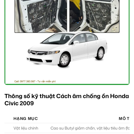
Thông số kỹ thuật Cách âm chống ồn Honda
Civic 2009
HẠNG MỤC
MÔ TẢ 
Vật liệu chính
Cao su Butyl giảm chấn, vật liệu tiêu âm (foam