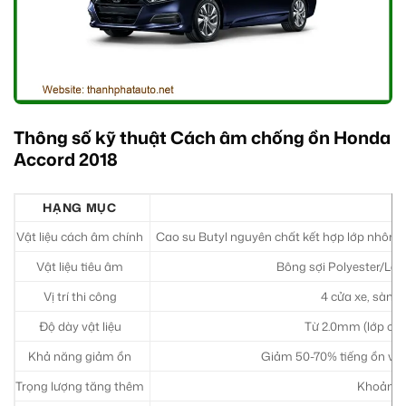
Thông số kỹ thuật Cách âm chống ồn Honda
Accord 2018
HẠNG MỤC
Vật liệu cách âm chính
Cao su Butyl nguyên chất kết hợp lớp nhôm 
Vật liệu tiêu âm
Bông sợi Polyester/Len
Vị trí thi công
4 cửa xe, sàn x
Độ dày vật liệu
Từ 2.0mm (lớp chố
Khả năng giảm ồn
Giảm 50-70% tiếng ồn vọng
Trọng lượng tăng thêm
Khoảng 2