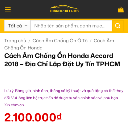
Bỏ
qua
nội
Tìm
dung
kiếm:
Trang chủ
/
Cách Âm Chống Ồn Ô Tô
/
Cách Âm
Chống Ồn Honda
Cách Âm Chống Ồn Honda Accord
2018 – Địa Chỉ Lắp Đặt Uy Tín TPHCM
Lưu ý: Bảng giá, hình ảnh, thông số kỹ thuật và quà tặng có thể thay
đổi. Vui lòng liên hệ trực tiếp để được tư vấn chính xác và phù hợp.
Xin cảm ơn
2.100.000
₫