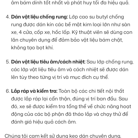
âm bám dính tốt nhất và phát huy tối đa hiệu quả.
Dán vật liệu chống rung:
Lớp cao su butyl chống
rung được dán kín các bề mặt kim loại lớn như sàn
xe, 4 cửa, cốp xe, hốc lốp. Kỹ thuật viên sẽ dùng con
lăn chuyên dụng để đảm bảo vật liệu bám chặt,
không tạo bọt khí.
Dán vật liệu tiêu âm/cách nhiệt:
Sau lớp chống rung,
các lớp vật liệu tiêu âm và cách nhiệt sẽ được dán
lên tùy theo từng vị trí và mục đích cụ thể.
Lắp ráp và kiểm tra:
Toàn bộ các chi tiết nội thất
được lắp ráp lại cẩn thận, đúng vị trí ban đầu. Sau
đó, xe sẽ được kiểm tra tổng thể về chức năng hoạt
động của các bộ phận đã tháo lắp và chạy thử để
đánh giá hiệu quả cách âm.
Chúng tôi cam kết sử dụng keo dán chuyên dụng,