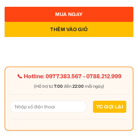
MUA NGAY
THÊM VÀO GIỎ
📞 Hotline:
0977.383.567
-
0788.212.999
(Hỗ trợ từ
7:00
đến
22:00
mỗi ngày)