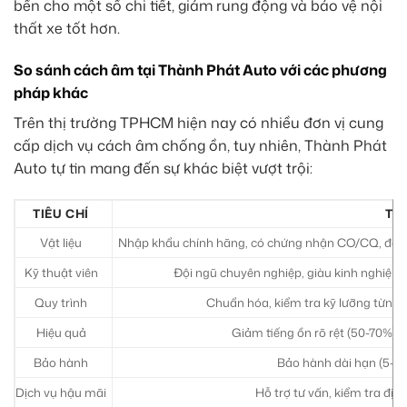
bền cho một số chi tiết, giảm rung động và bảo vệ nội
thất xe tốt hơn.
So sánh cách âm tại Thành Phát Auto với các phương
pháp khác
Trên thị trường TPHCM hiện nay có nhiều đơn vị cung
cấp dịch vụ cách âm chống ồn, tuy nhiên, Thành Phát
Auto tự tin mang đến sự khác biệt vượt trội:
TIÊU CHÍ
TH
Vật liệu
Nhập khẩu chính hãng, có chứng nhận CO/CQ, đa dạng
Kỹ thuật viên
Đội ngũ chuyên nghiệp, giàu kinh nghiệm, 
Quy trình
Chuẩn hóa, kiểm tra kỹ lưỡng từng b
Hiệu quả
Giảm tiếng ồn rõ rệt (50-70%), 
Bảo hành
Bảo hành dài hạn (5-10 
Dịch vụ hậu mãi
Hỗ trợ tư vấn, kiểm tra định