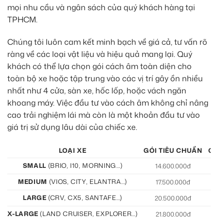
mọi nhu cầu và ngân sách của quý khách hàng tại
TPHCM.
Chúng tôi luôn cam kết minh bạch về giá cả, tư vấn rõ
ràng về các loại vật liệu và hiệu quả mang lại. Quý
khách có thể lựa chọn gói cách âm toàn diện cho
toàn bộ xe hoặc tập trung vào các vị trí gây ồn nhiều
nhất như 4 cửa, sàn xe, hốc lốp, hoặc vách ngăn
khoang máy. Việc đầu tư vào cách âm không chỉ nâng
cao trải nghiệm lái mà còn là một khoản đầu tư vào
giá trị sử dụng lâu dài của chiếc xe.
LOẠI XE
GÓI TIÊU CHUẨN
GÓ
SMALL
(BRIO, I10, MORNING…)
14.600.000đ
15
MEDIUM
(VIOS, CITY, ELANTRA…)
17.500.000đ
19
LARGE
(CRV, CX5, SANTAFE…)
20.500.000đ
21
X-LARGE
(LAND CRUISER, EXPLORER…)
21.800.000đ
22