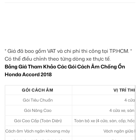
* Giá đã bao gồm VAT và chi phí thi công tại TP.HCM. *
Có thể điều chỉnh theo từng dòng xe thực tế.
Bảng Giá Tham Khảo Các Gói Cách Âm Chống Ồn
Honda Accord 2018
GÓI CÁCH ÂM
VỊ TRÍ THI
Gói Tiêu Chuẩn
4 cửa xe
Gói Nâng Cao
4 cửa xe, sàn xe
Gói Cao Cấp (Toàn Diện)
Toàn bộ xe (4 cửa, sàn, cốp, hốc l
Cách âm Vách ngăn khoang máy
Vách ngăn giữa kh