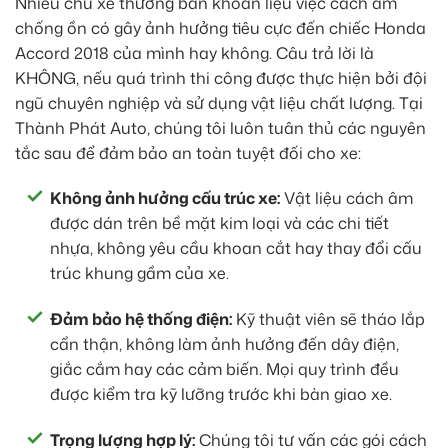
Nhiều chủ xe thường băn khoăn liệu việc cách âm
chống ồn có gây ảnh hưởng tiêu cực đến chiếc Honda
Accord 2018 của mình hay không. Câu trả lời là
KHÔNG, nếu quá trình thi công được thực hiện bởi đội
ngũ chuyên nghiệp và sử dụng vật liệu chất lượng. Tại
Thành Phát Auto, chúng tôi luôn tuân thủ các nguyên
tắc sau để đảm bảo an toàn tuyệt đối cho xe:
Không ảnh hưởng cấu trúc xe:
Vật liệu cách âm
được dán trên bề mặt kim loại và các chi tiết
nhựa, không yêu cầu khoan cắt hay thay đổi cấu
trúc khung gầm của xe.
Đảm bảo hệ thống điện:
Kỹ thuật viên sẽ tháo lắp
cẩn thận, không làm ảnh hưởng đến dây điện,
giắc cắm hay các cảm biến. Mọi quy trình đều
được kiểm tra kỹ lưỡng trước khi bàn giao xe.
Trọng lượng hợp lý:
Chúng tôi tư vấn các gói cách