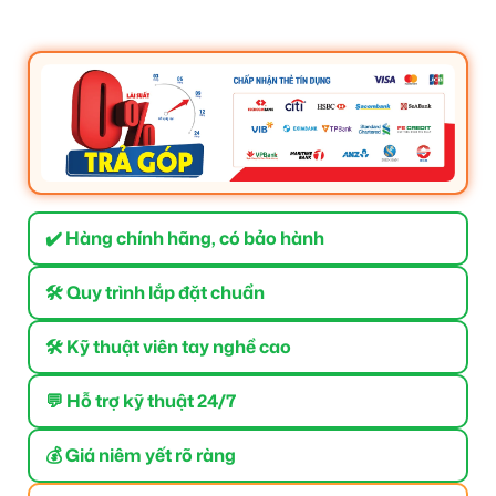
✔️ Hàng chính hãng, có bảo hành
🛠 Quy trình lắp đặt chuẩn
🛠 Kỹ thuật viên tay nghề cao
💬 Hỗ trợ kỹ thuật 24/7
💰 Giá niêm yết rõ ràng