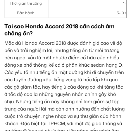
Thời gian thi công
1 – 
Bảo hành
5-10 năm
Tại sao Honda Accord 2018 cần cách âm
chống ồn?
Mặc dù Honda Accord 2018 được đánh giá cao về độ
bền và trải nghiệm lái, nhưng tiếng ồn từ môi trường
bên ngoài vẫn là một nhược điểm cố hữu của nhiều
dòng xe phổ thông, kể cả ở phân khúc sedan hạng D.
Các yếu tố như tiếng ồn mặt đường khi di chuyển trên
các tuyến đường xấu, tiếng vọng từ hốc lốp khi qua
các gờ giảm tốc, hay tiếng ù của động cơ khi tăng tốc
ở tốc độ cao là những nguyên nhân chính gây khó
chịu. Những tiếng ồn này không chỉ làm giảm sự tập
trung của người lái mà còn ảnh hưởng đến chất lượng
cuộc trò chuyện, nghe nhạc và sự thư giãn của hành
khách. Đặc biệt tại TPHCM, với mật độ giao thông và
hạ tầng đường sá phức tạp, việc nâng cấp cách âm