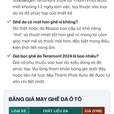
Volkswagen Teramont 2024 tại Thành Phát Auto
mất khoảng 1-2 ngày làm việc, tùy thuộc vào loại
da và độ phức tạp của thiết kế.
Ghế da có mát hơn ghế nỉ không?
Da thật hoặc da Nappa cao cấp có khả năng
“thở” và thoát nhiệt tốt hơn ghế nỉ, mang lại cảm
giác mát mẻ và thoải mái hơn, đặc biệt trong điều
kiện thời tiết nóng ẩm.
Giá bọc ghế da Teramont 2024 là bao nhiêu?
Giá cả phụ thuộc vào loại da, kiểu dáng và độ
phức tạp. Vui lòng tham khảo bảng giá dưới đây
hoặc liên hệ trực tiếp Thành Phát Auto để được tư
vấn chi tiết nhất.
BẢNG GIÁ MAY GHẾ DA Ô TÔ
LOẠI XE
CHẤT LIỆU DA
GIÁ (VNĐ)