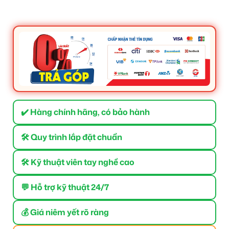
✔️ Hàng chính hãng, có bảo hành
🛠 Quy trình lắp đặt chuẩn
🛠 Kỹ thuật viên tay nghề cao
💬 Hỗ trợ kỹ thuật 24/7
💰 Giá niêm yết rõ ràng