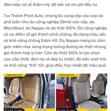
đảm bảo cả về thẩm mỹ, độ bền và chi phí đầu tư.
Tại Thành Phát Auto, chúng tôi cung cấp các loại da
phổ biến như da công nghiệp (Simili cao cấp, da
Microfiber), da Nappa và da thật 100%. Da công nghiệp
có ưu điểm về giá thành phải chăng, đa dạng màu sắc
và khả năng chống thấm tốt. Da Nappa mang lại cảm
giác mềm mại, sang trọng tương đương da thật nhưng
giá thành hợp lý hơn. Còn da thật 100% là lựa chọn
cao cấp nhất, đem lại vẻ đẹp tự nhiên, độ bền vượt trội
và khả năng “thở” tốt, giúp điều hòa nhiệt độ hiệu quả.