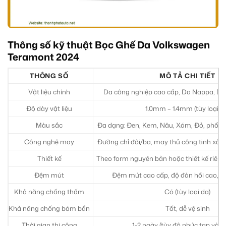
Thông số kỹ thuật Bọc Ghế Da Volkswagen
Teramont 2024
THÔNG SỐ
MÔ TẢ CHI TIẾT
Vật liệu chính
Da công nghiệp cao cấp, Da Nappa, Da 
Độ dày vật liệu
1.0mm – 1.4mm (tùy loại d
Màu sắc
Đa dạng: Đen, Kem, Nâu, Xám, Đỏ, phối 
Công nghệ may
Đường chỉ đôi/ba, may thủ công tinh xảo
Thiết kế
Theo form nguyên bản hoặc thiết kế riêng,
Đệm mút
Đệm mút cao cấp, độ đàn hồi cao, c
Khả năng chống thấm
Có (tùy loại da)
Khả năng chống bám bẩn
Tốt, dễ vệ sinh
Thời gian thi công
1-2 ngày (tùy độ phức tạp và lo