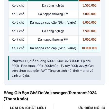
Xe 5 chỗ
Da công nghiệp
5.500.000
Xe 5 chỗ
Da nappa thường FM
7.000.000
Xe 5 chỗ
Da nappa cao cấp (Skin, Vario)
8.000.000
Xe 7 chỗ
Da công nghiệp
7.500.000
Xe 7 chỗ
Da nappa thường FM
9.000.000
Xe 7 chỗ
Da nappa cao cấp (Skin, Vario)
10.000.000
Phụ thu:
Đục lỗ thường 500k · Đục CNC 700k · Ép chữ
300k · Bọc tappi 100k–300k/cửa · Tỳ tay 200k
Lưu ý:
Giá
trên chưa bao gồm VAT. Tặng vệ sinh nội thất + chai vệ
sinh ghế da.
Bảng Giá Bọc Ghế Da Volkswagen Teramont 2024
(Tham khảo)
LOẠI DA (CHẤT LIỆU)
ƯU ĐIỂM NỔI BẬT