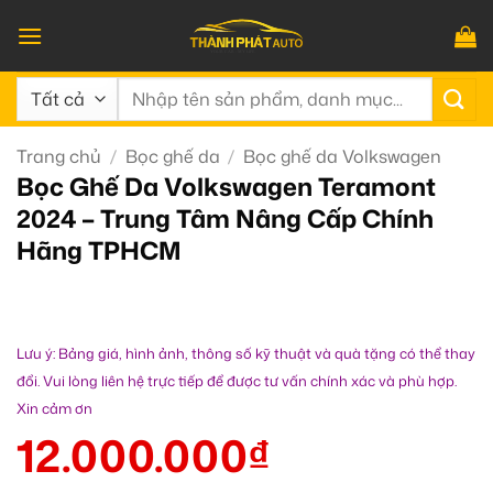
Bỏ
qua
nội
Tìm
dung
kiếm:
Trang chủ
/
Bọc ghế da
/
Bọc ghế da Volkswagen
Bọc Ghế Da Volkswagen Teramont
2024 – Trung Tâm Nâng Cấp Chính
Hãng TPHCM
Lưu ý: Bảng giá, hình ảnh, thông số kỹ thuật và quà tặng có thể thay
đổi. Vui lòng liên hệ trực tiếp để được tư vấn chính xác và phù hợp.
Xin cảm ơn
12.000.000
₫