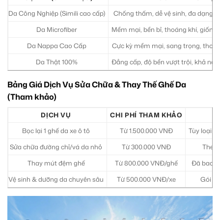
Da Công Nghiệp (Simili cao cấp)
Chống thấm, dễ vệ sinh, đa dạng mà
Da Microfiber
Mềm mại, bền bỉ, thoáng khí, giống
Da Nappa Cao Cấp
Cực kỳ mềm mại, sang trọng, thoán
Da Thật 100%
Đẳng cấp, độ bền vượt trội, khả năn
Bảng Giá Dịch Vụ Sửa Chữa & Thay Thế Ghế Da
(Tham khảo)
DỊCH VỤ
CHI PHÍ THAM KHẢO
Bọc lại 1 ghế da xe ô tô
Từ 1.500.000 VNĐ
Tùy loại d
Sửa chữa đường chỉ/vá da nhỏ
Từ 300.000 VNĐ
Theo 
Thay mút đệm ghế
Từ 800.000 VNĐ/ghế
Đã bao g
Vệ sinh & dưỡng da chuyên sâu
Từ 500.000 VNĐ/xe
Gói dị