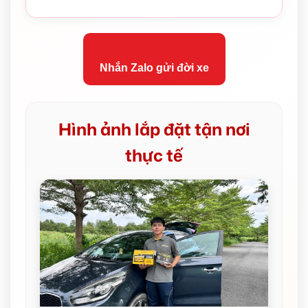
Nhắn Zalo gửi đời xe
Hình ảnh lắp đặt tận nơi
thực tế