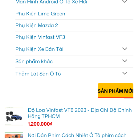
Màn Hình Android Ô Tô Xe Hơi
Phụ Kiện Limo Green
Phụ Kiện Mazda 2
Phụ Kiện Vinfast VF3
Phụ Kiện Xe Bán Tải
Sản phẩm khác
Thảm Lót Sàn Ô Tô
SẢN PHẨM MỚI
Độ Loa Vinfast VF8 2023 - Địa Chỉ Độ Chính
Hãng TPHCM
1.200.000
₫
Nơi Dán Phim Cách Nhiệt Ô Tô phim cách