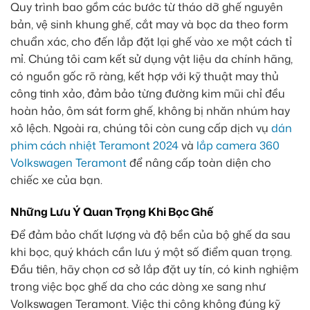
Quy trình bao gồm các bước từ tháo dỡ ghế nguyên
bản, vệ sinh khung ghế, cắt may và bọc da theo form
chuẩn xác, cho đến lắp đặt lại ghế vào xe một cách tỉ
mỉ. Chúng tôi cam kết sử dụng vật liệu da chính hãng,
có nguồn gốc rõ ràng, kết hợp với kỹ thuật may thủ
công tinh xảo, đảm bảo từng đường kim mũi chỉ đều
hoàn hảo, ôm sát form ghế, không bị nhăn nhúm hay
xô lệch. Ngoài ra, chúng tôi còn cung cấp dịch vụ
dán
phim cách nhiệt Teramont 2024
và
lắp camera 360
Volkswagen Teramont
để nâng cấp toàn diện cho
chiếc xe của bạn.
Những Lưu Ý Quan Trọng Khi Bọc Ghế
Để đảm bảo chất lượng và độ bền của bộ ghế da sau
khi bọc, quý khách cần lưu ý một số điểm quan trọng.
Đầu tiên, hãy chọn cơ sở lắp đặt uy tín, có kinh nghiệm
trong việc bọc ghế da cho các dòng xe sang như
Volkswagen Teramont. Việc thi công không đúng kỹ