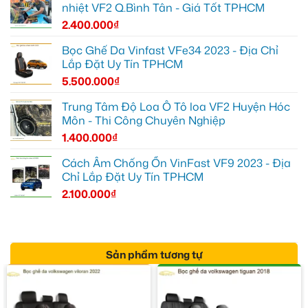
nhiệt VF2 Q.Bình Tân - Giá Tốt TPHCM
2.400.000
₫
Bọc Ghế Da Vinfast VFe34 2023 - Địa Chỉ
Lắp Đặt Uy Tín TPHCM
5.500.000
₫
Trung Tâm Độ Loa Ô Tô loa VF2 Huyện Hóc
Môn - Thi Công Chuyên Nghiệp
1.400.000
₫
Cách Âm Chống Ồn VinFast VF9 2023 - Địa
Chỉ Lắp Đặt Uy Tín TPHCM
2.100.000
₫
Sản phẩm tương tự