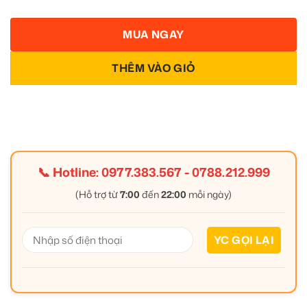
MUA NGAY
THÊM VÀO GIỎ
📞 Hotline:
0977.383.567
-
0788.212.999
(Hỗ trợ từ
7:00
đến
22:00
mỗi ngày)