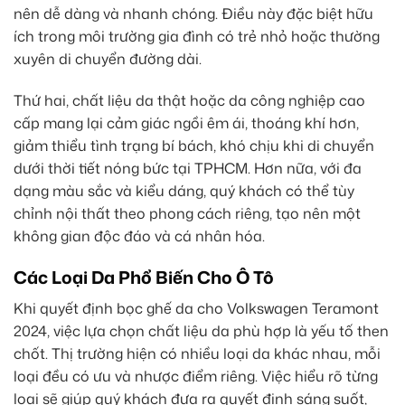
nên dễ dàng và nhanh chóng. Điều này đặc biệt hữu
ích trong môi trường gia đình có trẻ nhỏ hoặc thường
xuyên di chuyển đường dài.
Thứ hai, chất liệu da thật hoặc da công nghiệp cao
cấp mang lại cảm giác ngồi êm ái, thoáng khí hơn,
giảm thiểu tình trạng bí bách, khó chịu khi di chuyển
dưới thời tiết nóng bức tại TPHCM. Hơn nữa, với đa
dạng màu sắc và kiểu dáng, quý khách có thể tùy
chỉnh nội thất theo phong cách riêng, tạo nên một
không gian độc đáo và cá nhân hóa.
Các Loại Da Phổ Biến Cho Ô Tô
Khi quyết định bọc ghế da cho Volkswagen Teramont
2024, việc lựa chọn chất liệu da phù hợp là yếu tố then
chốt. Thị trường hiện có nhiều loại da khác nhau, mỗi
loại đều có ưu và nhược điểm riêng. Việc hiểu rõ từng
loại sẽ giúp quý khách đưa ra quyết định sáng suốt,