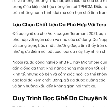
sẽ và thông thoáng. Thứ hai, chất liệu da cao cấp m
trong điều kiện khí hậu nóng ẩm tại TPHCM. Điều n
trên những hành trình dài mà còn hạn chế tình trạng
Lựa Chọn Chất Liệu Da Phù Hợp Với Ter
Để bọc ghế da cho Volkswagen Teramont 2021, bạn có
phù hợp với ngân sách và nhu cầu sử dụng. Da Nap
và sang trọng bậc nhất, thường được tìm thấy trên 
những ưu điểm nổi bật của loại da này, tuy nhiên ch
Ngoài ra, da công nghiệp như PU hay Microfiber cũn
gần giống da thật, khả năng chống mài mòn tốt, dễ 
kinh tế, nhưng độ bền và cảm giác ngồi có thể khôn
các loại da kém chất lượng, giả da được quảng cáo 
và ảnh hưởng xấu đến không gian nội thất xe.
Quy Trình Bọc Ghế Da Chuyên N