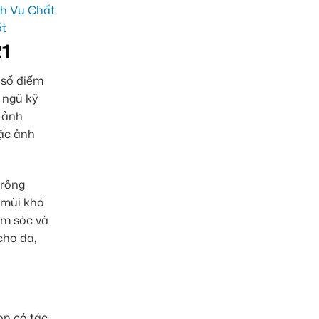
21
 số điểm
i ngũ kỹ
 ảnh
oặc ảnh
trông
 mùi khó
ăm sóc và
cho da,
òn có tác