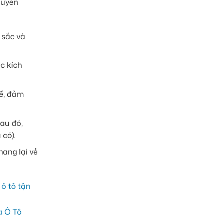
huyên
 sắc và
c kích
ề, đảm
au đó,
 có).
ang lại vẻ