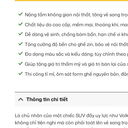
Nâng tầm không gian nội thất, tăng vẻ sang tr
Chất liệu da cao cấp, mềm mại, thoáng khí, man
Dễ dàng vệ sinh, chống bám bẩn, hạn chế vi kh
Tăng cường độ bền cho ghế zin, bảo vệ nội thất
Đa dạng màu sắc và kiểu dáng, tùy chỉnh theo
Giúp tăng giá trị thẩm mỹ và giá trị bán lại củ
Thi công tỉ mỉ, ôm sát form ghế nguyên bản, đả
Thông tin chi tiết
Là chủ nhân của một chiếc SUV đầy uy lực như Vol
không chỉ tiện nghi mà còn phải toát lên vẻ sang tr