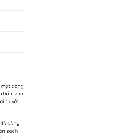
i một dòng
m bẩn, khó
ải quyết
n dễ dàng
uôn sạch