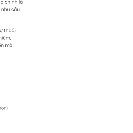
ó chính là
g nhu cầu
ự thoải
hiệm,
ến mỗi
họn)