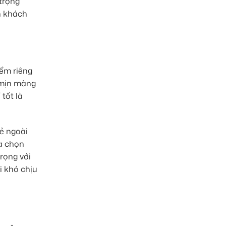
 trọng
h khách
iểm riêng
 mịn màng
tốt là
vẻ ngoài
ựa chọn
rọng với
i khó chịu