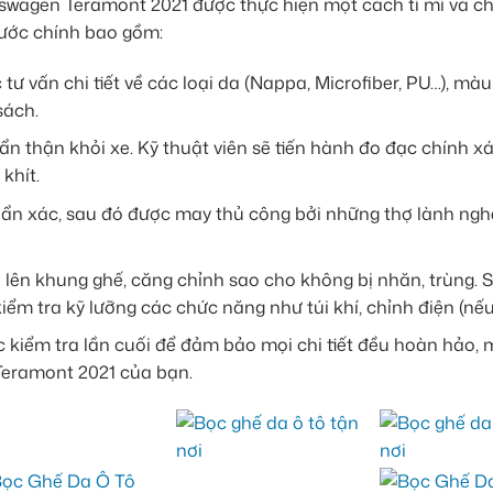
kswagen Teramont 2021 được thực hiện một cách tỉ mỉ và c
bước chính bao gồm:
ư vấn chi tiết về các loại da (Nappa, Microfiber, PU…), màu
sách.
n thận khỏi xe. Kỹ thuật viên sẽ tiến hành đo đạc chính xá
khít.
n xác, sau đó được may thủ công bởi những thợ lành ngh
ên khung ghế, căng chỉnh sao cho không bị nhăn, trùng. S
iểm tra kỹ lưỡng các chức năng như túi khí, chỉnh điện (nếu
 kiểm tra lần cuối để đảm bảo mọi chi tiết đều hoàn hảo, m
Teramont 2021 của bạn.