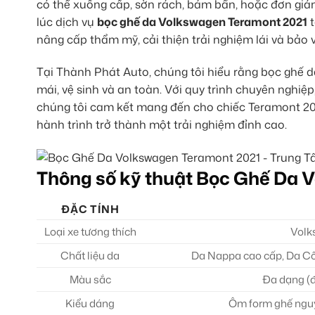
có thể xuống cấp, sờn rách, bám bẩn, hoặc đơn giả
lúc dịch vụ
bọc ghế da Volkswagen Teramont 2021
t
nâng cấp thẩm mỹ, cải thiện trải nghiệm lái và bảo v
Tại Thành Phát Auto, chúng tôi hiểu rằng bọc ghế d
mái, vệ sinh và an toàn. Với quy trình chuyên nghiệp
chúng tôi cam kết mang đến cho chiếc Teramont 202
hành trình trở thành một trải nghiệm đỉnh cao.
Thông số kỹ thuật Bọc Ghế Da 
ĐẶC TÍNH
Loại xe tương thích
Volk
Chất liệu da
Da Nappa cao cấp, Da Công
Màu sắc
Đa dạng (đ
Kiểu dáng
Ôm form ghế nguy