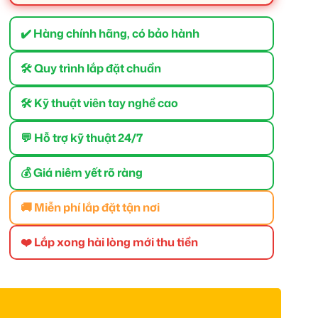
✔️ Hàng chính hãng, có bảo hành
🛠 Quy trình lắp đặt chuẩn
🛠 Kỹ thuật viên tay nghề cao
💬 Hỗ trợ kỹ thuật 24/7
💰 Giá niêm yết rõ ràng
🚚 Miễn phí lắp đặt tận nơi
❤️ Lắp xong hài lòng mới thu tiền