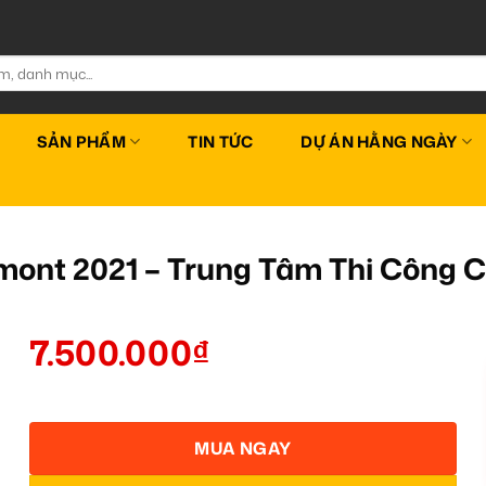
SẢN PHẨM
TIN TỨC
DỰ ÁN HẰNG NGÀY
mont 2021 – Trung Tâm Thi Công
7.500.000
₫
MUA NGAY