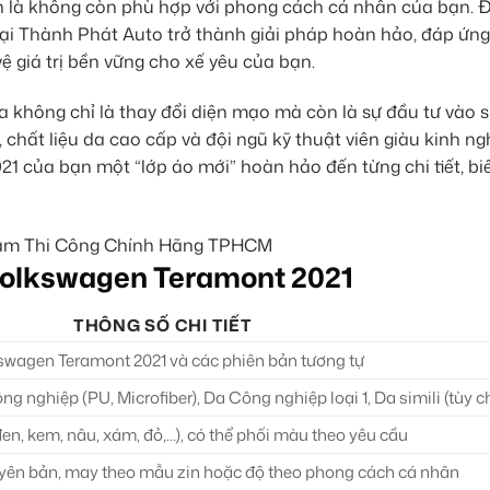
n là không còn phù hợp với phong cách cá nhân của bạn. Đ
ại Thành Phát Auto trở thành giải pháp hoàn hảo, đáp ứn
ệ giá trị bền vững cho xế yêu của bạn.
a không chỉ là thay đổi diện mạo mà còn là sự đầu tư vào s
, chất liệu da cao cấp và đội ngũ kỹ thuật viên giàu kinh ng
1 của bạn một “lớp áo mới” hoàn hảo đến từng chi tiết, bi
Volkswagen Teramont 2021
THÔNG SỐ CHI TIẾT
swagen Teramont 2021 và các phiên bản tương tự
 nghiệp (PU, Microfiber), Da Công nghiệp loại 1, Da simili (tùy c
en, kem, nâu, xám, đỏ,…), có thể phối màu theo yêu cầu
ên bản, may theo mẫu zin hoặc độ theo phong cách cá nhân