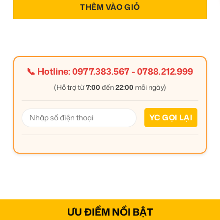
THÊM VÀO GIỎ
📞 Hotline:
0977.383.567
-
0788.212.999
(Hỗ trợ từ
7:00
đến
22:00
mỗi ngày)
ƯU ĐIỂM NỔI BẬT