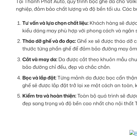
Tại Thành Phát Auto, quy trình bọc ghế da cho Vol
nghiệp, đảm bảo chất lượng và độ bền tối ưu. Các 
Tư vấn và lựa chọn chất liệu:
Khách hàng sẽ được t
kiểu dáng may phù hợp với phong cách và ngân 
Tháo dỡ ghế và đo đạc:
Ghế xe sẽ được tháo dỡ cẩ
thước từng phần ghế để đảm bảo đường may ôm 
Cắt và may da:
Da được cắt theo khuôn mẫu chuẩ
bảo đường chỉ đều, đẹp và chắc chắn.
Bọc và lắp đặt:
Từng mảnh da được bọc cẩn thận l
ghế sẽ được lắp đặt trở lại xe một cách an toàn, k
Kiểm tra và hoàn thiện:
Toàn bộ quá trình sẽ được
đẹp sang trọng và độ bền cao nhất cho nội thất 