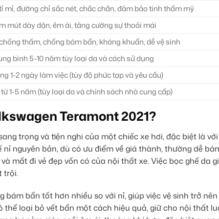
ỉ mỉ, đường chỉ sắc nét, chắc chắn, đảm bảo tính thẩm mỹ
 mút dày dặn, êm ái, tăng cường sự thoải mái
chống thấm, chống bám bẩn, kháng khuẩn, dễ vệ sinh
ung bình 5-10 năm tùy loại da và cách sử dụng
g 1-2 ngày làm việc (tùy độ phức tạp và yêu cầu)
từ 1-5 năm (tùy loại da và chính sách nhà cung cấp)
olkswagen Teramont 2021?
ang trọng và tiện nghi của một chiếc xe hơi, đặc biệt là vớ
nỉ nguyên bản, dù có ưu điểm về giá thành, thường dễ bá
và mất đi vẻ đẹp vốn có của nội thất xe. Việc bọc ghế da gi
 trội.
bám bẩn tốt hơn nhiều so với nỉ, giúp việc vệ sinh trở nê
thể loại bỏ vết bẩn một cách hiệu quả, giữ cho nội thất l