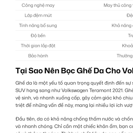
Công nghệ may
May thủ công t
Lớp đệm mút
Đệm
Tính năng bổ sung
Khả năng 
Độ bền
Tr
Thời gian lắp đặt
Khoản
Bảo hành
Thường 
Tại Sao Nên Bọc Ghế Da Cho V
Ghế da là một yếu tố quan trọng quyết định đến sự s
SUV hạng sang như Volkswagen Teramont 2021. Ghế 
vệ sinh, và nhanh xuống cấp, gây cảm giác khó chịu 
triệt để những vấn đề này, mang lại nhiều lợi ích vượt
Đầu tiên, da có khả năng chống thấm nước và chống 
và nhanh chóng. Chỉ cần một chiếc khăn ẩm, bạn có 