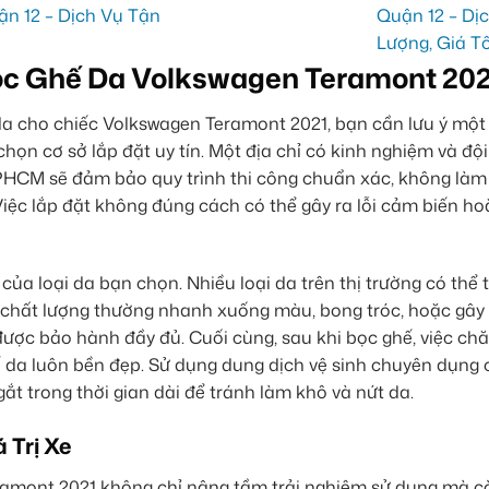
ọc Ghế Da Volkswagen Teramont 20
a cho chiếc Volkswagen Teramont 2021, bạn cần lưu ý một
chọn cơ sở lắp đặt uy tín. Một địa chỉ có kinh nghiệm và độ
TPHCM sẽ đảm bảo quy trình thi công chuẩn xác, không làm
 Việc lắp đặt không đúng cách có thể gây ra lỗi cảm biến h
của loại da bạn chọn. Nhiều loại da trên thị trường có thể 
m chất lượng thường nhanh xuống màu, bong tróc, hoặc gây
 được bảo hành đầy đủ. Cuối cùng, sau khi bọc ghế, việc ch
hế da luôn bền đẹp. Sử dụng dung dịch vệ sinh chuyên dụng 
gắt trong thời gian dài để tránh làm khô và nứt da.
 Trị Xe
ramont 2021 không chỉ nâng tầm trải nghiệm sử dụng mà c