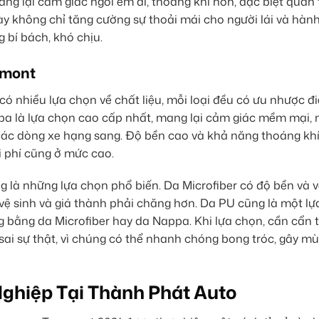
ang lại cảm giác ngồi êm ái, thoáng khí hơn, đặc biệt quan
ày không chỉ tăng cường sự thoải mái cho người lái và hàn
 bí bách, khó chịu.
amont
 nhiều lựa chọn về chất liệu, mỗi loại đều có ưu nhược đ
pa là lựa chọn cao cấp nhất, mang lại cảm giác mềm mại,
các dòng xe hạng sang. Độ bền cao và khả năng thoáng khí 
i phí cũng ở mức cao.
g là những lựa chọn phổ biến. Da Microfiber có độ bền và 
vệ sinh và giá thành phải chăng hơn. Da PU cũng là một l
g bằng da Microfiber hay da Nappa. Khi lựa chọn, cần cẩn t
sai sự thật, vì chúng có thể nhanh chóng bong tróc, gây mù
ghiệp Tại Thành Phát Auto