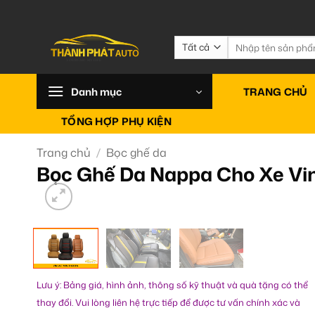
Bỏ
qua
nội
Tìm
kiếm:
dung
Danh mục
TRANG CHỦ
TỔNG HỢP PHỤ KIỆN
Trang chủ
/
Bọc ghế da
Bọc Ghế Da Nappa Cho Xe Vin
Lưu ý: Bảng giá, hình ảnh, thông số kỹ thuật và quà tặng có thể
thay đổi. Vui lòng liên hệ trực tiếp để được tư vấn chính xác và