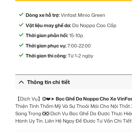
Dòng xe hỗ trợ:
Vinfast Minio Green
Vật liệu may ghế da:
Da Nappa Cao Cấp
Thời gian phản hồi:
15-10p.
Thời gian phục vụ:
7:00-22:00
Thời gian thi công:
Từ 1-2 ngày
Thông tin chi tiết
【Dịch Vụ】❎❤️➤
Bọc Ghế Da Nappa Cho Xe VinFas
Thiện Tính Thẩm Mỹ Và Sự Thoải Mái Cho Nội Thất
Sang Trọng ❎❎ Dịch Vụ Bọc Ghế Da Được Thực Hiện 
Hành Uy Tín. Liên Hệ Ngay Để Được Tư Vấn Chi Tiết