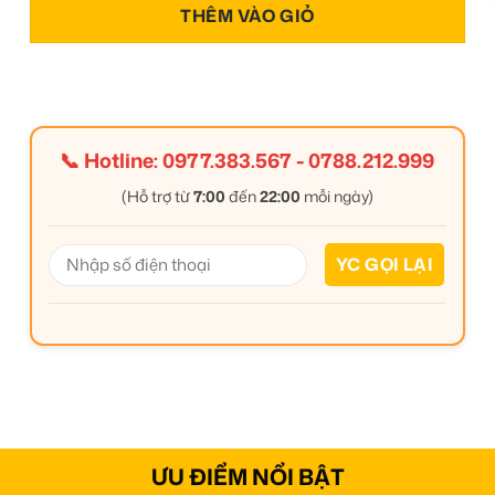
THÊM VÀO GIỎ
📞 Hotline:
0977.383.567
-
0788.212.999
(Hỗ trợ từ
7:00
đến
22:00
mỗi ngày)
ƯU ĐIỂM NỔI BẬT