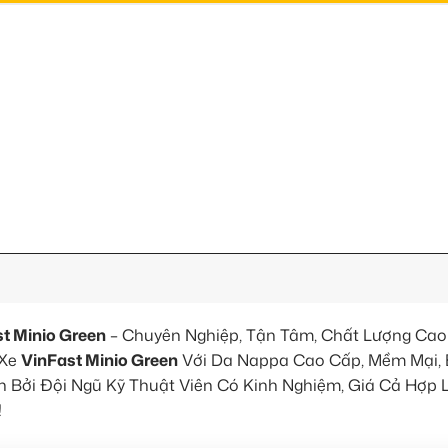
t Minio Green
– Chuyên Nghiệp, Tận Tâm, Chất Lượng Cao
 Xe
VinFast Minio Green
Với Da Nappa Cao Cấp, Mềm Mại, B
Bởi Đội Ngũ Kỹ Thuật Viên Có Kinh Nghiệm, Giá Cả Hợp L
!