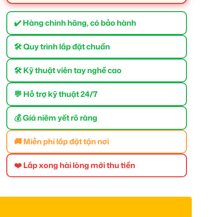
✔️ Hàng chính hãng, có bảo hành
🛠 Quy trình lắp đặt chuẩn
🛠 Kỹ thuật viên tay nghề cao
💬 Hỗ trợ kỹ thuật 24/7
💰 Giá niêm yết rõ ràng
🚚 Miễn phí lắp đặt tận nơi
❤️ Lắp xong hài lòng mới thu tiền