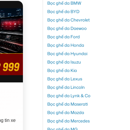
Bọc ghế da BMW
Bọc ghế da BYD
Bọc ghế da Chevrolet
Bọc ghế da Daewoo
Bọc ghế da Ford
Bọc ghế da Honda
Bọc ghế da Hyundai
Bọc ghế da Isuzu
Bọc ghế da Kia
Bọc ghế da Lexus
Bọc ghế da Lincoln
Bọc ghế da Lynk & Co
Bọc ghế da Maserati
Bọc ghế da Mazda
g tin xe
Bọc ghế da Mercedes
Bọc ghế da MG