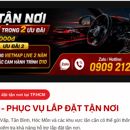
 đặt tận nơi tại TP.HCM
- PHỤC VỤ LẮP ĐẶT TẬN NƠI
ấp, Tân Bình, Hóc Môn và các khu vực lân cận có thể gửi thôn
iểm tra khả năng hỗ trợ lắp đặt tận nơi.