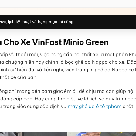
ực, lịch kỹ thuật và hạng mục thi công.
 Cho Xe VinFast Minio Green
cấp và thoải mái, việc nâng cấp nội thất xe là một phần kh
a chuộng hiện nay chính là bọc ghế da Nappa cho xe. Đặc 
nh sự hiện đại và tiện nghi, việc trang bị ghế da Nappa sẽ
 thất xe của bạn.
ông chỉ mang đến cảm giác êm ái, dễ chịu mà còn giúp nội 
đẳng cấp hơn. Hãy cùng tìm hiểu về lợi ích và quy trình bọ
u trong việc cung cấp dịch vụ
may ghế da ô tô tphcm
chất 