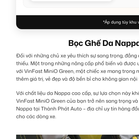
*Áp dụng tùy khu v
Bọc Ghế Da Nappa
Đối với những chủ xe yêu thích sự sang trọng, đẳng 
thiếu. Một trong những nâng cấp phổ biến và được ư
với VinFast MiniO Green, một chiếc xe mang trong mì
thêm giá trị, vẻ đẹp và độ bền bỉ cho không gian nội
Với chất liệu da Nappa cao cấp, sự lựa chọn này kh
VinFast MiniO Green của bạn trở nên sang trọng và 
Nappa tại Thành Phát Auto – địa chỉ uy tín hàng đầ
cho các dòng xe.