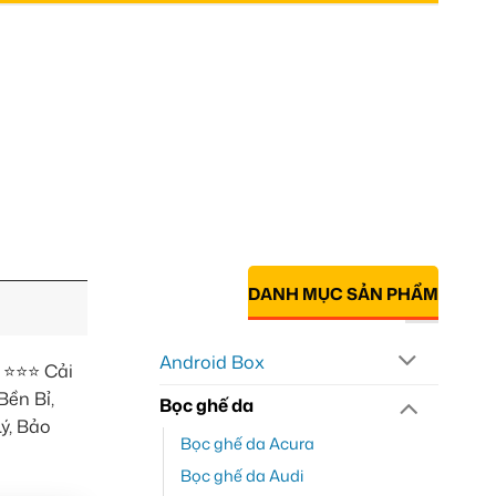
DANH MỤC SẢN PHẨM
Android Box
 ⭐⭐⭐ Cải
ền Bỉ,
Bọc ghế da
ý, Bảo
Bọc ghế da Acura
Bọc ghế da Audi