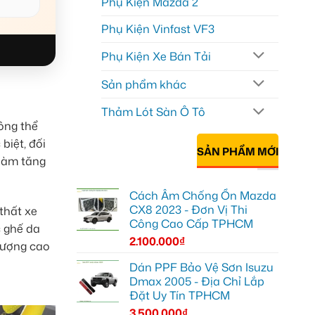
Phụ Kiện Mazda 2
Phụ Kiện Vinfast VF3
Phụ Kiện Xe Bán Tải
Sản phẩm khác
Thảm Lót Sàn Ô Tô
ông thể
biệt, đối
SẢN PHẨM MỚI
 làm tăng
Cách Âm Chống Ồn Mazda
CX8 2023 - Đơn Vị Thi
thất xe
Công Cao Cấp TPHCM
c ghế da
2.100.000
₫
lượng cao
Dán PPF Bảo Vệ Sơn Isuzu
Dmax 2005 - Địa Chỉ Lắp
Đặt Uy Tín TPHCM
3.500.000
₫