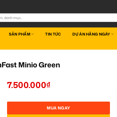
SẢN PHẨM
TIN TỨC
DỰ ÁN HẰNG NGÀY
Fast Minio Green
7.500.000
₫
MUA NGAY