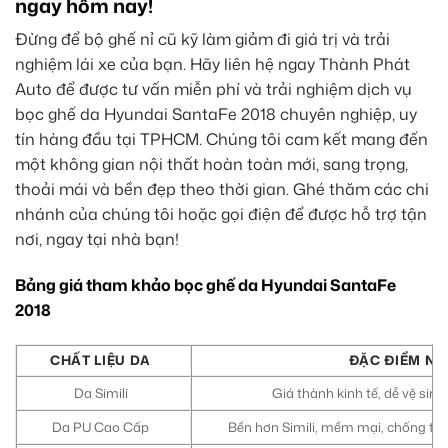
ngay hôm nay!
Đừng để bộ ghế nỉ cũ kỹ làm giảm đi giá trị và trải
nghiệm lái xe của bạn. Hãy liên hệ ngay Thành Phát
Auto để được tư vấn miễn phí và trải nghiệm dịch vụ
bọc ghế da Hyundai SantaFe 2018 chuyên nghiệp, uy
tín hàng đầu tại TPHCM. Chúng tôi cam kết mang đến
một không gian nội thất hoàn toàn mới, sang trọng,
thoải mái và bền đẹp theo thời gian. Ghé thăm các chi
nhánh của chúng tôi hoặc gọi điện để được hỗ trợ tận
nơi, ngay tại nhà bạn!
Bảng giá tham khảo bọc ghế da Hyundai SantaFe
2018
CHẤT LIỆU DA
ĐẶC ĐIỂM NỔ
Da Simili
Giá thành kinh tế, dễ vệ sin
Da PU Cao Cấp
Bền hơn Simili, mềm mại, chống thấ