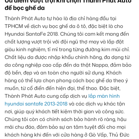
Ưu điểm vượt trội khi chọn Thành Phát Auto
để bọc ghế da
Thành Phát Auto tự hào là địa chỉ hàng đầu tại
TPHCM về dịch vụ bọc ghế da ô tô, đặc biệt là cho
Hyundai SantaFe 2018. Chúng tôi cam kết mang đến
chất lượng vượt trội với đội ngũ thợ may và lắp đặt
giàu kinh nghiệm, tỉ mỉ trong từng đường kim mũi chỉ.
Chất liệu da được nhập khẩu chính hãng, đa dạng từ
da công nghiệp cao cấp đến da thật Nappa, đảm bảo
độ bền, đẹp và an toàn cho người sử dụng. Khách
hàng có thể lựa chọn phong cách bọc ghế da theo ý
muốn, từ cổ điển đến hiện đại, thể thao. Đặc biệt,
Thành Phát Auto cung cấp dịch vụ
lắp màn hình
hyundai santafe 2013-2018
và các dịch vụ khác tận
nơi, giúp quý khách tiết kiệm thời gian và công sức.
Chúng tôi còn có chính sách bảo hành rõ ràng, hậu
mãi chu đáo, đảm bảo sự an tâm tuyệt đối cho mọi
khách hàng khi đến với cửa hàng ở Gò Vấp, Thủ Đức