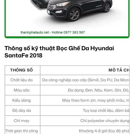
Thông số kỹ thuật Bọc Ghế Da Hyundai
SantaFe 2018
THÔNG SỐ
MÔ TẢ CHI 
Chất liệu da
Da công nghiệp cao cấp (Simili, Da PU, Da Microfi
Màu sắc
Đa dạng: Đen, Nâu, Kem, Ghi, Đỏ, h
Kiểu dáng
May theo form zin, may phối màu, may 
Độ dày da
Tùy loại chất liệu, đảm bảo
Chỉ may
Chỉ polyester chuyên dụng, b
Thời gian thi công
Khoảng 4-8 giờ (tùy độ phức t