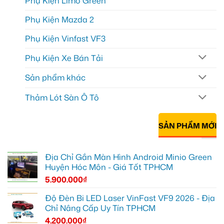
Phụ Kiện Limo Green
Phụ Kiện Mazda 2
Phụ Kiện Vinfast VF3
Phụ Kiện Xe Bán Tải
Sản phẩm khác
Thảm Lót Sàn Ô Tô
SẢN PHẨM MỚI
Địa Chỉ Gắn Màn Hình Android Minio Green
Huyện Hóc Môn - Giá Tốt TPHCM
5.900.000
₫
Độ Đèn Bi LED Laser VinFast VF9 2026 - Địa
Chỉ Nâng Cấp Uy Tín TPHCM
4.200.000
₫