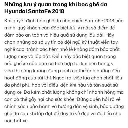
Những lưu ý quan trọng khi bọc ghế da
Hyundai SantaFe 2018
Khi quyết định bọc ghế da cho chiếc SantaFe 2018 của
mình, quý khách cần đặc biệt lưu ý một số điểm để
đảm bảo an toàn và hiệu quả sử dụng lâu dài. Hãy
chọn những cơ sở uy tín có đội ngũ kỹ thuật viên tay
nghề cao, tránh các tiệm nhỏ lẻ không đảm bảo chất
lượng may và lắp đặt. Điều này đặc biệt quan trọng
nếu ghế xe của bạn có tích hợp túi khí bên hông, vì
việc thi công không đúng cách có thể ảnh hưởng đến
hoạt động của túi khí. Ngoài ra, việc lựa chọn chất liệu
da phải phù hợp với điều kiện khí hậu và tần suất sử
dụng xe. Da kém chất lượng không chỉ nhanh hỏng mà
còn có thể gây hại cho sức khỏe. Đừng quên hỏi rõ về
chính sách bảo hành và hướng dẫn vệ sinh, bảo dưỡng
ghế da sau khi lắp đặt để duy trì vẻ đẹp và độ bền cho
nội thất xe.