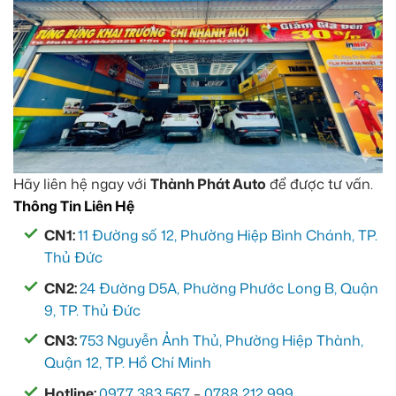
Hãy liên hệ ngay với
Thành Phát Auto
để được tư vấn.
Thông Tin Liên Hệ
CN1:
11 Đường số 12, Phường Hiệp Bình Chánh, TP.
Thủ Đức
CN2:
24 Đường D5A, Phường Phước Long B, Quận
9, TP. Thủ Đức
CN3:
753 Nguyễn Ảnh Thủ, Phường Hiệp Thành,
Quận 12, TP. Hồ Chí Minh
Hotline:
0977 383 567
–
0788 212 999