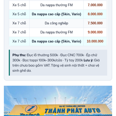
Xe 5 chỗ
Da nappa thường FM
7.000.000
Xe 5 chỗ
Da nappa cao cấp (Skin, Vario)
8.000.000
Xe 7 chỗ
Da công nghiệp
7.500.000
Xe 7 chỗ
Da nappa thường FM
9.000.000
Xe 7 chỗ
Da nappa cao cấp (Skin, Vario)
10.000.000
Phụ thu:
Đục lỗ thường 500k · Đục CNC 700k · Ép chữ
300k · Bọc tappi 100k–300k/cửa · Tỳ tay 200k
Lưu ý:
Giá
trên chưa bao gồm VAT. Tặng vệ sinh nội thất + chai vệ
sinh ghế da.