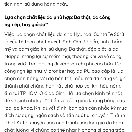
tiện nghi sử dụng hàng ngày.
Lựa chọn chất liệu da phù hợp: Da thật, da công
nghiệp, hay giả da?
Việc lựa chọn chất liệu da cho Hyundai SantaFe 2018
là yếu tố then chốt quyết định đến độ bền, tính thẩm
mỹ và cảm giác khi sử dụng. Da thật, đặc biệt là da
Nappa, mang lại sự mềm mại, thoáng khí và vẻ sang
trọng vượt trội, nhưng đi kèm với chi phí cao hơn. Da
công nghiệp như Microfiber hay da PU cao cấp là lựa
chọn cân bằng, với độ bền tốt, mẫu mã đa dạng và giá
thành phải chăng hơn, rất phù hợp với khí hậu nóng
ẩm tại TPHCM. Giả da Simili là lựa chọn kinh tế nhất,
dễ vệ sinh nhưng độ bền và cảm giác không bằng các
loại da khác. Khi quyết định, bạn cần cân nhắc kỹ mục
đích sử dụng, ngân sách và tần suất di chuyển. Thành
Phát Auto khuyến cáo nên tránh các loại giả da kém
chất lượng, vì chúng có thể nhanh chóng bị bong tróc,