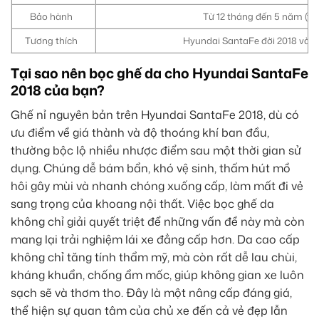
Bảo hành
Từ 12 tháng đến 5 năm (tùy 
Tương thích
Hyundai SantaFe đời 2018 và c
Tại sao nên bọc ghế da cho Hyundai SantaFe
2018 của bạn?
Ghế nỉ nguyên bản trên Hyundai SantaFe 2018, dù có
ưu điểm về giá thành và độ thoáng khí ban đầu,
thường bộc lộ nhiều nhược điểm sau một thời gian sử
dụng. Chúng dễ bám bẩn, khó vệ sinh, thấm hút mồ
hôi gây mùi và nhanh chóng xuống cấp, làm mất đi vẻ
sang trọng của khoang nội thất. Việc bọc ghế da
không chỉ giải quyết triệt để những vấn đề này mà còn
mang lại trải nghiệm lái xe đẳng cấp hơn. Da cao cấp
không chỉ tăng tính thẩm mỹ, mà còn rất dễ lau chùi,
kháng khuẩn, chống ẩm mốc, giúp không gian xe luôn
sạch sẽ và thơm tho. Đây là một nâng cấp đáng giá,
thể hiện sự quan tâm của chủ xe đến cả vẻ đẹp lẫn