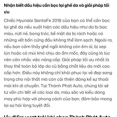
Nhận biết dấu hiệu cần bọc lại ghế da và giải pháp tối
ưu
Chiếc Hyundai SantaFe 2018 của bạn có thể cần bọc
lại ghế da nếu xuất hiện các dấu hiệu như da bị bạc
màu, nứt nẻ, bong tróc, bề mặt da bị rách hoặc có
những vết bẩn cứng đầu không thể làm sạch. Ngoài ra,
nếu bạn cảm thấy ghế ngồi không còn êm ái, bị xẹp
lún hoặc có mùi khó chịu do ẩm mốc, đây cũng là lúc
nên cân nhắc việc nâng cấp. Giải pháp tối ưu nhất là
thay thế toàn bộ lớp da cũ bằng chất liệu da mới cao
cấp hơn. Điều này không chỉ khôi phục lại vẻ đẹp sang
trọng cho nội thất mà còn cải thiện đáng kể sự thoải
mái khi di chuyển. Tại Thành Phát Auto, chúng tôi sẽ
tư vấn chi tiết về các loại da, màu sắc và kiểu dáng
may phù hợp với phong cách của bạn, đảm bảo mang
lại sự hài lòng tuyệt đối.