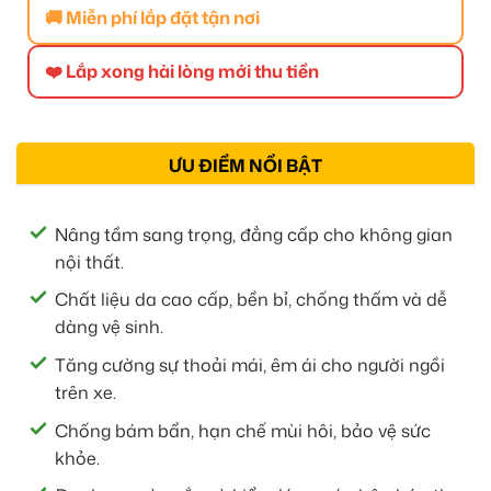
🚚 Miễn phí lắp đặt tận nơi
❤️ Lắp xong hài lòng mới thu tiền
ƯU ĐIỂM NỔI BẬT
Nâng tầm sang trọng, đẳng cấp cho không gian
nội thất.
Chất liệu da cao cấp, bền bỉ, chống thấm và dễ
dàng vệ sinh.
Tăng cường sự thoải mái, êm ái cho người ngồi
trên xe.
Chống bám bẩn, hạn chế mùi hôi, bảo vệ sức
khỏe.