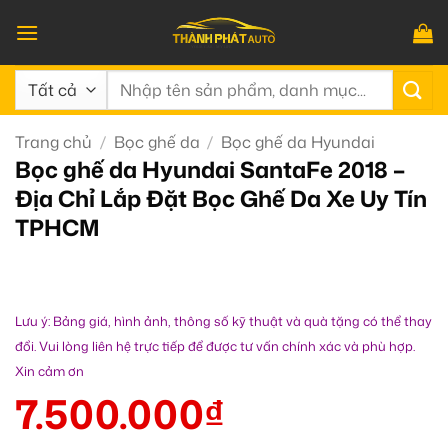
Bỏ
qua
nội
Tìm
dung
kiếm:
Trang chủ
/
Bọc ghế da
/
Bọc ghế da Hyundai
Bọc ghế da Hyundai SantaFe 2018 –
Địa Chỉ Lắp Đặt Bọc Ghế Da Xe Uy Tín
TPHCM
Lưu ý: Bảng giá, hình ảnh, thông số kỹ thuật và quà tặng có thể thay
đổi. Vui lòng liên hệ trực tiếp để được tư vấn chính xác và phù hợp.
Xin cảm ơn
7.500.000
₫