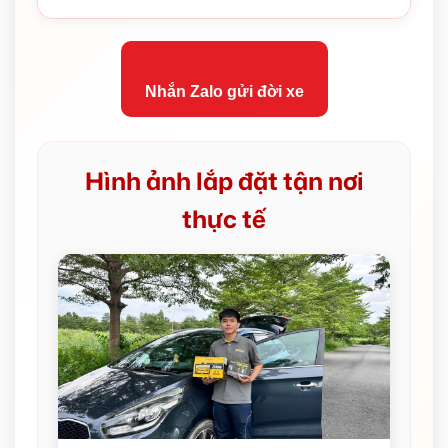
Nhắn Zalo gửi đời xe
Hình ảnh lắp đặt tận nơi
thực tế