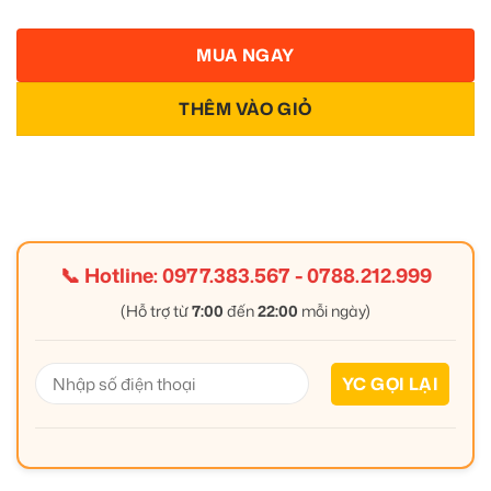
MUA NGAY
THÊM VÀO GIỎ
📞 Hotline:
0977.383.567
-
0788.212.999
(Hỗ trợ từ
7:00
đến
22:00
mỗi ngày)