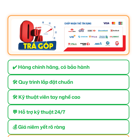
✔️ Hàng chính hãng, có bảo hành
🛠 Quy trình lắp đặt chuẩn
🛠 Kỹ thuật viên tay nghề cao
💬 Hỗ trợ kỹ thuật 24/7
💰 Giá niêm yết rõ ràng