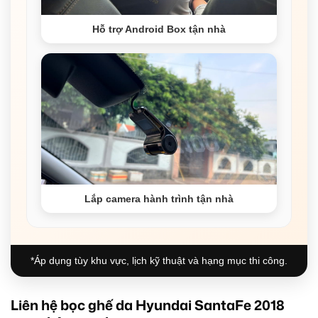
Hỗ trợ Android Box tận nhà
Lắp camera hành trình tận nhà
*Áp dụng tùy khu vực, lịch kỹ thuật và hạng mục thi công.
Liên hệ bọc ghế da Hyundai SantaFe 2018