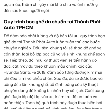
bạc màu, thậm chí gây mùi khó chịu và ảnh hưởng
đến sức khỏe người ngồi.
Quy trình bọc ghế da chuẩn tại Thành Phát
Auto TPHCM
Để đảm bảo chất lượng và độ bền tối ưu, quy trình bọc
ghế da tại Thành Phát Auto luôn tuân thủ các bước
chuyên nghiệp. Đầu tiên, chúng tôi sẽ tháo dỡ ghế xe
cẩn thận, loại bỏ lớp bọc cũ và vệ sinh khung ghế sạch
sẽ. Tiếp theo, đội ngũ kỹ thuật viên sẽ tiến hành đo
đạc, cắt may da theo khuôn mẫu chính xác của
Hyundai SantaFe 2018, đảm bảo từng đường kim mũi
chỉ đều tỉ mỉ và chắc chắn. Sau đó, da sẽ được bọc và
căng đều lên khung ghế, cố định bằng các kỹ thuật
chuyên dụng để không bị nhăn hay xô lệch. Cuối cùng,
ghế được lắp đặt lại vào xe, kiểm tra độ an toàn và
hoàn thiện. Toàn bộ quá trình này được thực hiện bởi
đội ngũ thợ lành nghề, có kinh nghiệm lâu năm trong