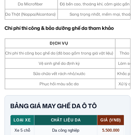
Da Microfiber
Độ bền cao, thoáng khí, cảm giác gần như
Da Thật (Nappa/Alcantara)
Sang trọng nhất, mềm mại, thoáng k
Chi phí thi công & bảo dưỡng ghế da tham khảo
DỊCH VỤ
Chi phí thi công bọc ghế da (đã bao gồm trong giá vật liệu)
Tháo lắp
Vệ sinh ghế da định kỳ
Làm sạch 
Sửa chữa vết rách nhỏ/xước
Khắc phục
Phục hồi màu sắc da
Xử lý da 
BẢNG GIÁ MAY GHẾ DA Ô TÔ
LOẠI XE
CHẤT LIỆU DA
GIÁ (VNĐ)
Xe 5 chỗ
Da công nghiệp
5.500.000