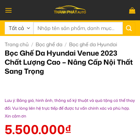
Bỏ
qua
nội
Tìm
dung
kiếm:
Trang chủ
/
Bọc ghế da
/
Bọc ghế da Hyundai
Bọc Ghế Da Hyundai Venue 2023
Chất Lượng Cao – Nâng Cấp Nội Thất
Sang Trọng
Lưu ý: Bảng giá, hình ảnh, thông số kỹ thuật và quà tặng có thể thay
đổi. Vui lòng liên hệ trực tiếp để được tư vấn chính xác và phù hợp.
Xin cảm ơn
5.500.000
₫