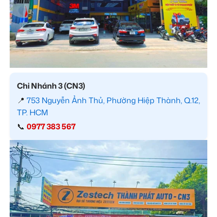
Chi Nhánh 3 (CN3)
📍
753 Nguyễn Ảnh Thủ, Phường Hiệp Thành, Q.12,
TP. HCM
📞
0977 383 567