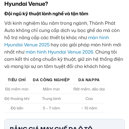
Hyundai Venue?
Đội ngũ kỹ thuật lành nghề và tận tâm
Với kinh nghiệm lâu năm trong ngành, Thành Phát
Auto không chỉ cung cấp dịch vụ bọc ghế da mà còn
hỗ trợ nâng cấp các thiết bị khác như
màn hình
Hyundai Venue 2025
hay các giải pháp màn hình mới
nhất như
màn hình Hyundai Venue 2026
. Chúng tôi
cam kết thi công chuẩn kỹ thuật, giữ zin hệ thống điện
và mang lại sự an tâm tuyệt đối cho khách hàng.
TIÊU CHÍ
DA CÔNG NGHIỆP
DA NAPPA
Độ mềm mịn
Mềm mịn
Rất mềm, dẻo dai
Độ thoáng khí
Trung bình
Cao
Độ bền
5 – 7 năm
~ 10 năm