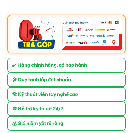
✔️ Hàng chính hãng, có bảo hành
🛠 Quy trình lắp đặt chuẩn
🛠 Kỹ thuật viên tay nghề cao
💬 Hỗ trợ kỹ thuật 24/7
💰 Giá niêm yết rõ ràng