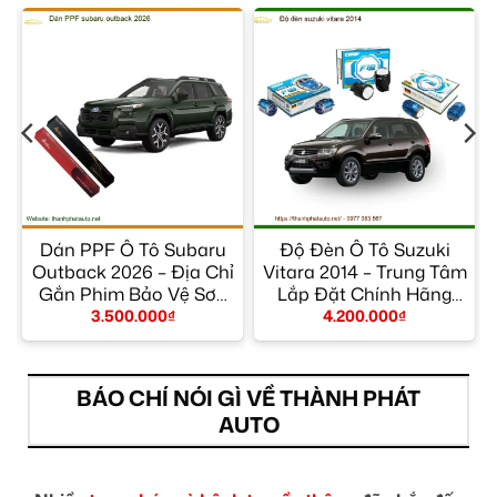
r
Dán PPF Ô Tô Subaru
Độ Đèn Ô Tô Suzuki
m
Outback 2026 – Địa Chỉ
Vitara 2014 – Trung Tâm
Gắn Phim Bảo Vệ Sơn
Lắp Đặt Chính Hãng
Uy Tín TPHCM
TPHCM
3.500.000
₫
4.200.000
₫
BÁO CHÍ NÓI GÌ VỀ THÀNH PHÁT
AUTO