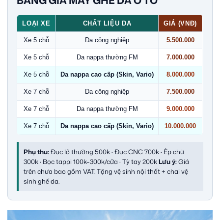
BẢNG GIÁ MAY GHẾ DA Ô TÔ
LOẠI XE
CHẤT LIỆU DA
GIÁ (VNĐ)
Xe 5 chỗ
Da công nghiệp
5.500.000
Xe 5 chỗ
Da nappa thường FM
7.000.000
Xe 5 chỗ
Da nappa cao cấp (Skin, Vario)
8.000.000
Xe 7 chỗ
Da công nghiệp
7.500.000
Xe 7 chỗ
Da nappa thường FM
9.000.000
Xe 7 chỗ
Da nappa cao cấp (Skin, Vario)
10.000.000
Phụ thu:
Đục lỗ thường 500k · Đục CNC 700k · Ép chữ
300k · Bọc tappi 100k–300k/cửa · Tỳ tay 200k
Lưu ý:
Giá
trên chưa bao gồm VAT. Tặng vệ sinh nội thất + chai vệ
sinh ghế da.