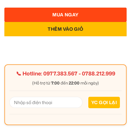
MUA NGAY
THÊM VÀO GIỎ
📞 Hotline:
0977.383.567
-
0788.212.999
(Hỗ trợ từ
7:00
đến
22:00
mỗi ngày)