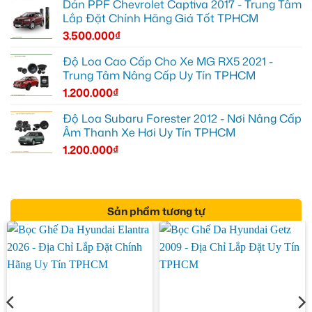
Dán PPF Chevrolet Captiva 2017 - Trung Tâm
Lắp Đặt Chính Hãng Giá Tốt TPHCM
3.500.000
₫
Độ Loa Cao Cấp Cho Xe MG RX5 2021 -
Trung Tâm Nâng Cấp Uy Tín TPHCM
1.200.000
₫
Độ Loa Subaru Forester 2012 - Nơi Nâng Cấp
Âm Thanh Xe Hơi Uy Tín TPHCM
1.200.000
₫
Sản phẩm tương tự