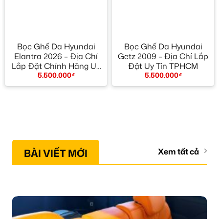
Bọc Ghế Da Hyundai
Bọc Ghế Da Hyundai
Elantra 2026 – Địa Chỉ
Getz 2009 – Địa Chỉ Lắp
Lắp Đặt Chính Hãng Uy
Đặt Uy Tín TPHCM
5.500.000
₫
5.500.000
₫
Tín TPHCM
BÀI VIẾT MỚI
Xem tất cả