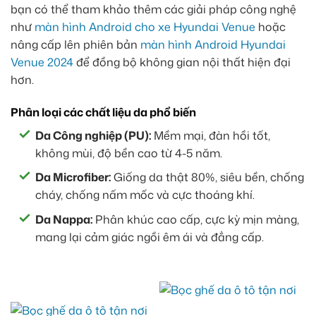
bạn có thể tham khảo thêm các giải pháp công nghệ
như
màn hình Android cho xe Hyundai Venue
hoặc
nâng cấp lên phiên bản
màn hình Android Hyundai
Venue 2024
để đồng bộ không gian nội thất hiện đại
hơn.
Phân loại các chất liệu da phổ biến
Da Công nghiệp (PU):
Mềm mại, đàn hồi tốt,
không mùi, độ bền cao từ 4-5 năm.
Da Microfiber:
Giống da thật 80%, siêu bền, chống
cháy, chống nấm mốc và cực thoáng khí.
Da Nappa:
Phân khúc cao cấp, cực kỳ mịn màng,
mang lại cảm giác ngồi êm ái và đẳng cấp.