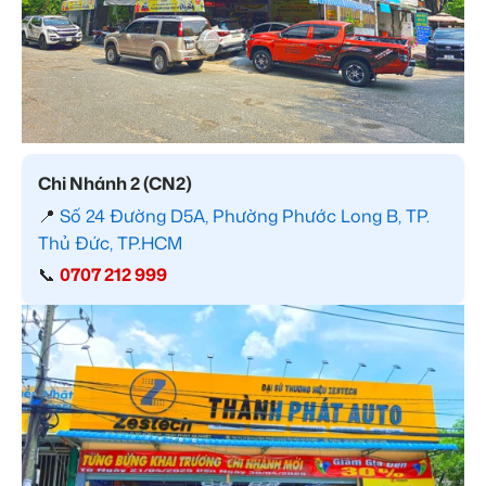
Chi Nhánh 2 (CN2)
📍
Số 24 Đường D5A, Phường Phước Long B, TP.
Thủ Đức, TP.HCM
📞
0707 212 999