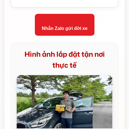
Nhắn Zalo gửi đời xe
Hình ảnh lắp đặt tận nơi
thực tế