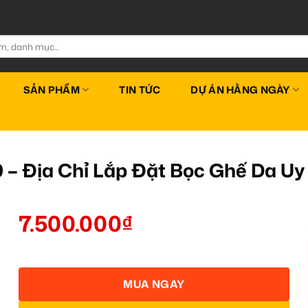
SẢN PHẨM
TIN TỨC
DỰ ÁN HẰNG NGÀY
9 – Địa Chỉ Lắp Đặt Bọc Ghế Da U
7.500.000
₫
MUA NGAY