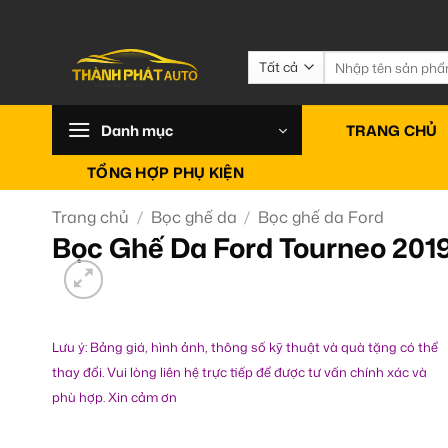
Bỏ
qua
nội
Tìm
kiếm:
dung
Danh mục
TRANG CHỦ
TỔNG HỢP PHỤ KIỆN
Trang chủ
/
Bọc ghế da
/
Bọc ghế da Ford
Bọc Ghế Da Ford Tourneo 201
Lưu ý: Bảng giá, hình ảnh, thông số kỹ thuật và quà tặng có thể
thay đổi. Vui lòng liên hệ trực tiếp để được tư vấn chính xác và
phù hợp. Xin cảm ơn