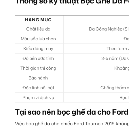
Thông số kỹ thuật Bọc Ghế Da F
HẠNG MỤC
Chất liệu da
Da Công Nghiệp (Si
Màu sắc lựa chọn
Đe
Kiểu dáng may
Theo form 
Độ bền ước tính
3-5 năm (Da 
Thời gian thi công
Khoảng 
Bảo hành
Đặc tính nổi bật
Chống thấm nư
Phạm vi dịch vụ
Bọc 
Tại sao nên bọc ghế da cho For
Việc bọc ghế da cho chiếc Ford Tourneo 2019 không 