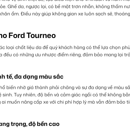
hỏe. Ghế da, ngược lại, có bề mặt trơn nhẵn, không thấm nư
 khăn ẩm. Điều này giúp không gian xe luôn sạch sẽ, thoán
cho Ford Tourneo
c loại chất liệu da để quý khách hàng có thể lựa chọn phù
 da đều có những ưu nhược điểm riêng, đảm bảo mang lại tr
inh tế, đa dạng màu sắc
phổ biến nhờ giá thành phải chăng và sự đa dạng về màu sắ
 sinh. Tuy nhiên, độ bền và cảm giác ngồi có thể không bằn
g ai muốn nâng cấp xe với chi phí hợp lý mà vẫn đảm bảo t
ang trọng, độ bền cao