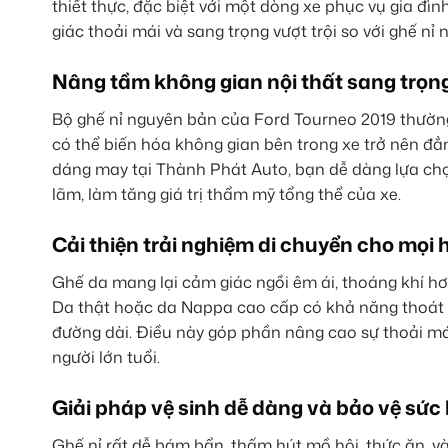
thiết thực, đặc biệt với một dòng xe phục vụ gia đ
giác thoải mái và sang trọng vượt trội so với ghế nỉ
Nâng tầm không gian nội thất sang trọn
Bộ ghế nỉ nguyên bản của Ford Tourneo 2019 thường
có thể biến hóa không gian bên trong xe trở nên đẳn
dáng may tại Thành Phát Auto, bạn dễ dàng lựa chọn
lãm, làm tăng giá trị thẩm mỹ tổng thể của xe.
Cải thiện trải nghiệm di chuyển cho mọi
Ghế da mang lại cảm giác ngồi êm ái, thoáng khí hơn
Da thật hoặc da Nappa cao cấp có khả năng thoát nh
đường dài. Điều này góp phần nâng cao sự thoải mái 
người lớn tuổi.
Giải pháp vệ sinh dễ dàng và bảo vệ sức
Ghế nỉ rất dễ bám bẩn, thấm hút mồ hôi, thức ăn, và