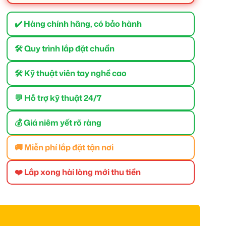
✔️ Hàng chính hãng, có bảo hành
🛠 Quy trình lắp đặt chuẩn
🛠 Kỹ thuật viên tay nghề cao
💬 Hỗ trợ kỹ thuật 24/7
💰 Giá niêm yết rõ ràng
🚚 Miễn phí lắp đặt tận nơi
❤️ Lắp xong hài lòng mới thu tiền