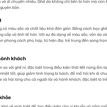
ình và di chuyển nhiều. Ghế da không chỉ bền bỉ hơn mà còn
 nguyên bản.
g
 có màu sắc và chất liệu khá đơn giản. Bằng cách bọc ghế
g cấp và tinh tế hơn. Với sự đa dạng về màu sắc, vân da và
 phong cách phù hợp, từ hiện đại, trẻ trung đến sang trọng
 hành khách
 so với ghế nỉ, đặc biệt trong điều kiện thời tiết nóng ẩm 
iệt tốt, giúp giảm tình trạng bí bách, đổ mồ hôi khi di ch
và hài lòng cho cả người lái và hành khách, đặc biệt là tr
 khỏe
 khó vệ sinh triệt để, tạo điều kiện cho vi khuẩn và nấm m