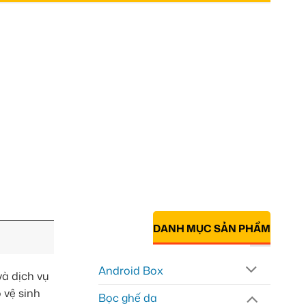
DANH MỤC SẢN PHẨM
Android Box
và dịch vụ
 vệ sinh
Bọc ghế da