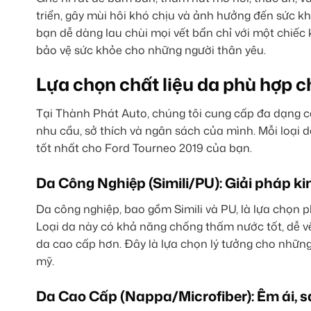
triển, gây mùi hôi khó chịu và ảnh hưởng đến sức k
bạn dễ dàng lau chùi mọi vết bẩn chỉ với một chiếc
bảo vệ sức khỏe cho những người thân yêu.
Lựa chọn chất liệu da phù hợp 
Tại Thành Phát Auto, chúng tôi cung cấp đa dạng cá
nhu cầu, sở thích và ngân sách của mình. Mỗi loại
tốt nhất cho Ford Tourneo 2019 của bạn.
Da Công Nghiệp (Simili/PU): Giải pháp k
Da công nghiệp, bao gồm Simili và PU, là lựa chọn 
Loại da này có khả năng chống thấm nước tốt, dễ vệ
da cao cấp hơn. Đây là lựa chọn lý tưởng cho nhữn
mỹ.
Da Cao Cấp (Nappa/Microfiber): Êm ái, s