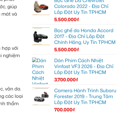
Bọc Ghế Da Chevrolet
Colorado 2022 - Địa Chỉ
ớc, giúp
Lắp Đặt Uy Tín TPHCM
g mát và
5.500.000
₫
Bọc ghế da Honda Accord
2017 - Địa Chỉ Lắp Đặt
Chính Hãng, Uy Tín TPHCM
 hợp với
5.500.000
₫
ải nghiệm
Dán Phim Cách Nhiệt
Vinfast VF3 2026 - Địa Chỉ
Lắp Đặt Uy Tín TPHCM
3.700.000
₫
c, vân da.
Camera Hành Trình Subaru
g các loại
Forester 2019 - Trung Tâm
Lắp Đặt Uy Tín TPHCM
ính thẩm
700.000
₫