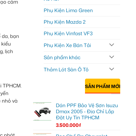
 tạo cảm
Phụ Kiện Limo Green
Phụ Kiện Mazda 2
Phụ Kiện Vinfast VF3
 da, bạn
 kiểu
Phụ Kiện Xe Bán Tải
, lịch
Sản phẩm khác
Thảm Lót Sàn Ô Tô
tại TPHCM.
SẢN PHẨM MỚI
uyển
ẻ nhỏ và
Dán PPF Bảo Vệ Sơn Isuzu
Dmax 2005 - Địa Chỉ Lắp
Đặt Uy Tín TPHCM
3.500.000
₫
ốc phát