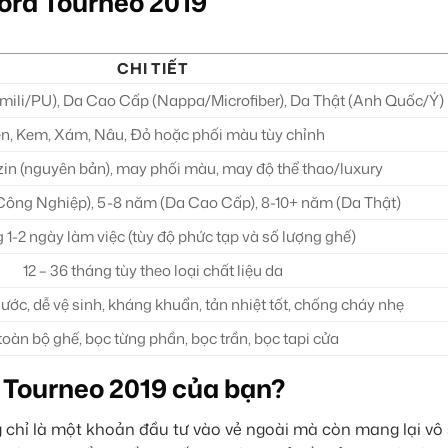
ord Tourneo 2019
CHI TIẾT
mili/PU), Da Cao Cấp (Nappa/Microfiber), Da Thật (Anh Quốc/Ý)
n, Kem, Xám, Nâu, Đỏ hoặc phối màu tùy chỉnh
zin (nguyên bản), may phối màu, may độ thể thao/luxury
Công Nghiệp), 5-8 năm (Da Cao Cấp), 8-10+ năm (Da Thật)
1-2 ngày làm việc (tùy độ phức tạp và số lượng ghế)
12 – 36 tháng tùy theo loại chất liệu da
ớc, dễ vệ sinh, kháng khuẩn, tản nhiệt tốt, chống cháy nhẹ
toàn bộ ghế, bọc từng phần, bọc trần, bọc tapi cửa
d Tourneo 2019 của bạn?
chỉ là một khoản đầu tư vào vẻ ngoài mà còn mang lại vô s