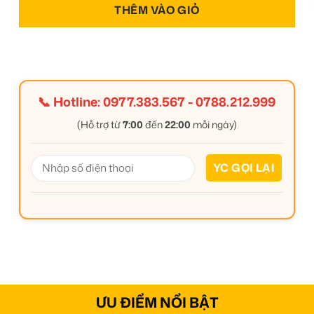
THÊM VÀO GIỎ
📞 Hotline:
0977.383.567
-
0788.212.999
(Hỗ trợ từ
7:00
đến
22:00
mỗi ngày)
ƯU ĐIỂM NỔI BẬT