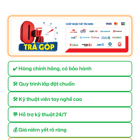
✔️ Hàng chính hãng, có bảo hành
🛠 Quy trình lắp đặt chuẩn
🛠 Kỹ thuật viên tay nghề cao
💬 Hỗ trợ kỹ thuật 24/7
💰 Giá niêm yết rõ ràng