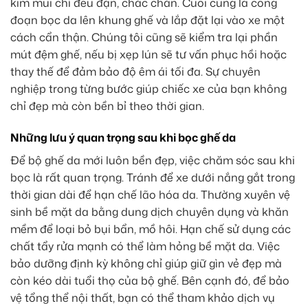
kim mũi chỉ đều đặn, chắc chắn. Cuối cùng là công
đoạn bọc da lên khung ghế và lắp đặt lại vào xe một
cách cẩn thận. Chúng tôi cũng sẽ kiểm tra lại phần
mút đệm ghế, nếu bị xẹp lún sẽ tư vấn phục hồi hoặc
thay thế để đảm bảo độ êm ái tối đa. Sự chuyên
nghiệp trong từng bước giúp chiếc xe của bạn không
chỉ đẹp mà còn bền bỉ theo thời gian.
Những lưu ý quan trọng sau khi bọc ghế da
Để bộ ghế da mới luôn bền đẹp, việc chăm sóc sau khi
bọc là rất quan trọng. Tránh để xe dưới nắng gắt trong
thời gian dài để hạn chế lão hóa da. Thường xuyên vệ
sinh bề mặt da bằng dung dịch chuyên dụng và khăn
mềm để loại bỏ bụi bẩn, mồ hôi. Hạn chế sử dụng các
chất tẩy rửa mạnh có thể làm hỏng bề mặt da. Việc
bảo dưỡng định kỳ không chỉ giúp giữ gìn vẻ đẹp mà
còn kéo dài tuổi thọ của bộ ghế. Bên cạnh đó, để bảo
vệ tổng thể nội thất, bạn có thể tham khảo dịch vụ