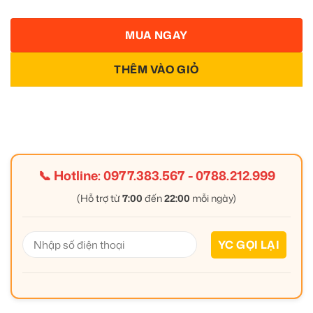
MUA NGAY
THÊM VÀO GIỎ
📞 Hotline:
0977.383.567
-
0788.212.999
(Hỗ trợ từ
7:00
đến
22:00
mỗi ngày)