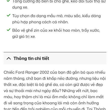
Tăng cường độ bền bỉ cho ghế, kéo dài tuổi thọ sử
dụng xe.
Tùy chọn đa dạng mẫu mã, màu sắc, kiểu dáng
phù hợp phong cách cá nhân.
Bảo vệ ghế zin của xe khỏi hao mòn, trầy xước,
giữ giá trị xe.
Thông tin chi tiết
Chiếc Ford Ranger 2002 của bạn đã gắn bó qua nhiều
năm tháng, chở bạn đi khắp nẻo đường, nhưng liệu nội
thất xe, đặc biệt là bộ ghế da, có còn giữ được vẻ đẹp
và sự thoải mái như ngày đầu? Những vết nứt, bạc
màu, hay thậm chí là mùi ẩm mốc không chỉ làm mất
đi vẻ sang trọng của khoang lái mà còn ảnh hưởng
trực tiếp đến trải nghiệm của mỗi chuyến đi. Tại Thành