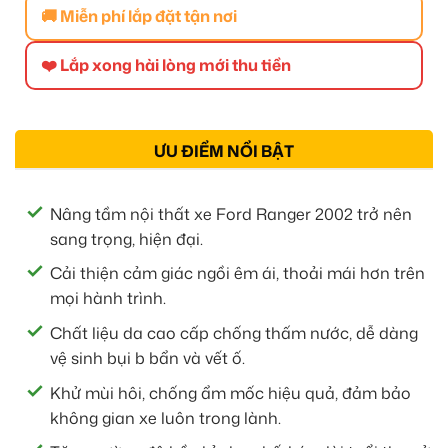
🚚 Miễn phí lắp đặt tận nơi
❤️ Lắp xong hài lòng mới thu tiền
ƯU ĐIỂM NỔI BẬT
Nâng tầm nội thất xe Ford Ranger 2002 trở nên
sang trọng, hiện đại.
Cải thiện cảm giác ngồi êm ái, thoải mái hơn trên
mọi hành trình.
Chất liệu da cao cấp chống thấm nước, dễ dàng
vệ sinh bụi b bẩn và vết ố.
Khử mùi hôi, chống ẩm mốc hiệu quả, đảm bảo
không gian xe luôn trong lành.