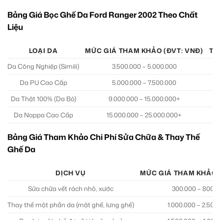
Bảng Giá Bọc Ghế Da Ford Ranger 2002 Theo Chất
Liệu
LOẠI DA
MỨC GIÁ THAM KHẢO (ĐVT: VNĐ)
TH
Da Công Nghiệp (Simili)
3.500.000 – 5.000.000
Da PU Cao Cấp
5.000.000 – 7.500.000
Da Thật 100% (Da Bò)
9.000.000 – 15.000.000+
Da Nappa Cao Cấp
15.000.000 – 25.000.000+
Bảng Giá Tham Khảo Chi Phí Sửa Chữa & Thay Thế
Ghế Da
DỊCH VỤ
MỨC GIÁ THAM KHẢO 
Sửa chữa vết rách nhỏ, xước
300.000 – 800.
Thay thế một phần da (mặt ghế, lưng ghế)
1.000.000 – 2.500