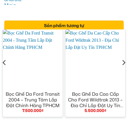
Sản phẩm tương tự
Bọc Ghế Da Ford Transit
Bọc Ghế Da Cao Cấp
2004 – Trung Tâm Lắp
Cho Ford Wildtrak 2013 –
Đặt Chính Hãng TPHCM
Địa Chỉ Lắp Đặt Uy Tín
7.500.000
₫
5.500.000
₫
TPHCM