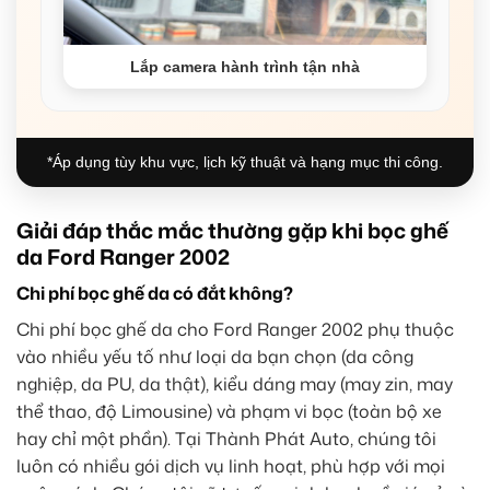
Lắp camera hành trình tận nhà
*Áp dụng tùy khu vực, lịch kỹ thuật và hạng mục thi công.
Giải đáp thắc mắc thường gặp khi bọc ghế
da Ford Ranger 2002
Chi phí bọc ghế da có đắt không?
Chi phí bọc ghế da cho Ford Ranger 2002 phụ thuộc
vào nhiều yếu tố như loại da bạn chọn (da công
nghiệp, da PU, da thật), kiểu dáng may (may zin, may
thể thao, độ Limousine) và phạm vi bọc (toàn bộ xe
hay chỉ một phần). Tại Thành Phát Auto, chúng tôi
luôn có nhiều gói dịch vụ linh hoạt, phù hợp với mọi