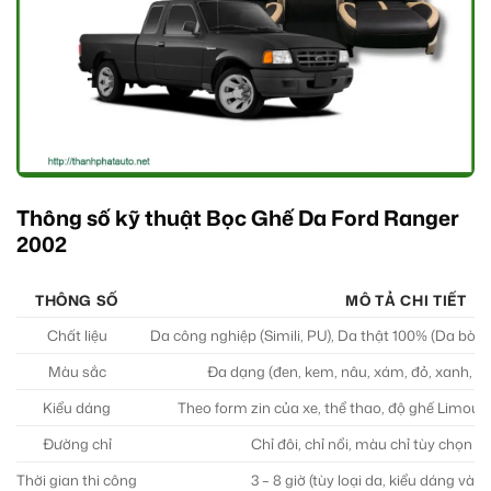
Thông số kỹ thuật Bọc Ghế Da Ford Ranger
2002
THÔNG SỐ
MÔ TẢ CHI TIẾT
Chất liệu
Da công nghiệp (Simili, PU), Da thật 100% (Da bò,
Màu sắc
Đa dạng (đen, kem, nâu, xám, đỏ, xanh, p
Kiểu dáng
Theo form zin của xe, thể thao, độ ghế Limous
Đường chỉ
Chỉ đôi, chỉ nổi, màu chỉ tùy chọn t
Thời gian thi công
3 – 8 giờ (tùy loại da, kiểu dáng và 