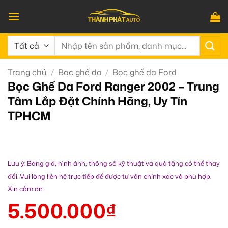
Bỏ
qua
nội
Tìm
dung
kiếm:
Trang chủ
/
Bọc ghế da
/
Bọc ghế da Ford
Bọc Ghế Da Ford Ranger 2002 – Trung
Tâm Lắp Đặt Chính Hãng, Uy Tín
TPHCM
Lưu ý: Bảng giá, hình ảnh, thông số kỹ thuật và quà tặng có thể thay
đổi. Vui lòng liên hệ trực tiếp để được tư vấn chính xác và phù hợp.
Xin cảm ơn
5.500.000
₫