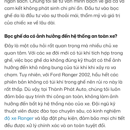
ngân sách. Chúng tôi sẽ tư vấn minh bạch về giá cả và
cam kết không phát sinh chi phí ẩn. Đầu tư vào bọc
ghế da là đầu tư vào sự thoải mái, thẩm mỹ và giá trị
của chiếc xe về lâu dài.
Bọc ghế da có ảnh hưởng đến hệ thống an toàn xe?
Đây là một câu hỏi rất quan trọng mà nhiều chủ xe
quan tâm. Với các xe đời mới có túi khí tích hợp trong
ghế, việc bọc ghế da không đúng kỹ thuật có thể ảnh
hưởng đến khả năng bung của túi khí khi xảy ra va
chạm. Tuy nhiên, với Ford Ranger 2002, hầu hết các
phiên bản không có túi khí trong ghế nên rủi ro này là
rất thấp. Dù vậy, tại Thành Phát Auto, chúng tôi luôn
đảm bảo quy trình thi công an toàn, không làm ảnh
hưởng đến bất kỳ hệ thống nào của xe. Đội ngũ kỹ
thuật viên được đào tạo chuyên sâu, có kinh nghiệm
độ xe Ranger
và lắp đặt phụ kiện, đảm bảo mọi chi tiết
đều được xử lý chính xác và an toàn tuyệt đối.