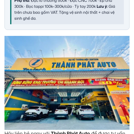
Phụ thu:
Đục lỗ thường 500k · Đục CNC 700k · Ép chữ
300k · Bọc tappi 100k–300k/cửa · Tỳ tay 200k
Lưu ý:
Giá
trên chưa bao gồm VAT. Tặng vệ sinh nội thất + chai vệ
sinh ghế da.
Hãy liên hệ ngay với
Thành Phát Auto
để được tư vấn.