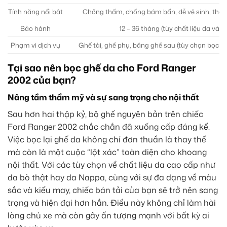
Tính năng nổi bật
Chống thấm, chống bám bẩn, dễ vệ sinh, thoá
Bảo hành
12 – 36 tháng (tùy chất liệu da và g
Phạm vi dịch vụ
Ghế tài, ghế phụ, băng ghế sau (tùy chọn bọc t
Tại sao nên bọc ghế da cho Ford Ranger
2002 của bạn?
Nâng tầm thẩm mỹ và sự sang trọng cho nội thất
Sau hơn hai thập kỷ, bộ ghế nguyên bản trên chiếc
Ford Ranger 2002 chắc chắn đã xuống cấp đáng kể.
Việc bọc lại ghế da không chỉ đơn thuần là thay thế
mà còn là một cuộc “lột xác” toàn diện cho khoang
nội thất. Với các tùy chọn về chất liệu da cao cấp như
da bò thật hay da Nappa, cùng với sự đa dạng về màu
sắc và kiểu may, chiếc bán tải của bạn sẽ trở nên sang
trọng và hiện đại hơn hẳn. Điều này không chỉ làm hài
lòng chủ xe mà còn gây ấn tượng mạnh với bất kỳ ai