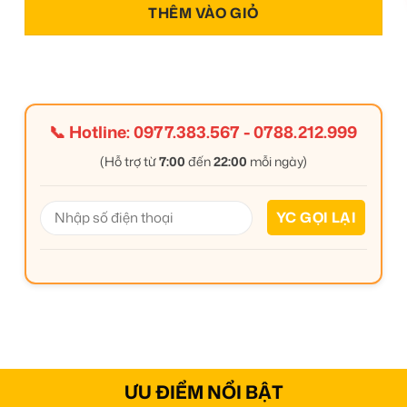
THÊM VÀO GIỎ
📞 Hotline:
0977.383.567
-
0788.212.999
(Hỗ trợ từ
7:00
đến
22:00
mỗi ngày)
ƯU ĐIỂM NỔI BẬT