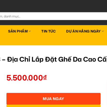
SẢN PHẨM
TIN TỨC
DỰ ÁN HẰNG NGÀY
 – Địa Chỉ Lắp Đặt Ghế Da Cao C
5.500.000
₫
MUA NGAY