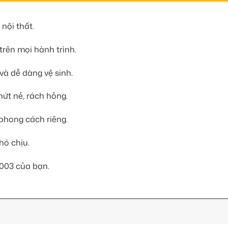
nội thất.
trên mọi hành trình.
và dễ dàng vệ sinh.
ứt nẻ, rách hỏng.
phong cách riêng.
hó chịu.
2003 của bạn.