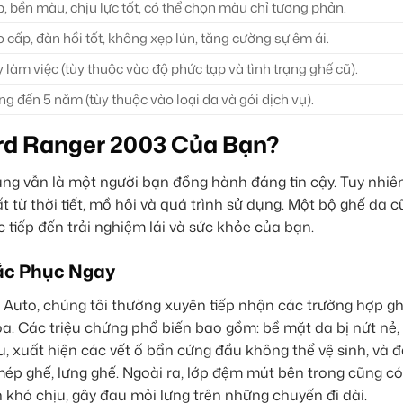
, bền màu, chịu lực tốt, có thể chọn màu chỉ tương phản.
 cấp, đàn hồi tốt, không xẹp lún, tăng cường sự êm ái.
làm việc (tùy thuộc vào độ phức tạp và tình trạng ghế cũ).
ng đến 5 năm (tùy thuộc vào loại da và gói dịch vụ).
rd Ranger 2003 Của Bạn?
g vẫn là một người bạn đồng hành đáng tin cậy. Tuy nhiên,
ất từ thời tiết, mồ hôi và quá trình sử dụng. Một bộ ghế da 
tiếp đến trải nghiệm lái và sức khỏe của bạn.
ắc Phục Ngay
 Auto, chúng tôi thường xuyên tiếp nhận các trường hợp g
óa. Các triệu chứng phổ biến bao gồm: bề mặt da bị nứt nẻ,
xuất hiện các vết ố bẩn cứng đầu không thể vệ sinh, và đặ
ư mép ghế, lưng ghế. Ngoài ra, lớp đệm mút bên trong cũng có
ên khó chịu, gây đau mỏi lưng trên những chuyến đi dài.