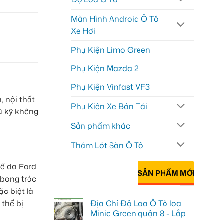
Màn Hình Android Ô Tô
Xe Hơi
Phụ Kiện Limo Green
Phụ Kiện Mazda 2
Phụ Kiện Vinfast VF3
 nội thất
Phụ Kiện Xe Bán Tải
cũ kỹ không
Sản phẩm khác
Thảm Lót Sàn Ô Tô
hế da Ford
SẢN PHẨM MỚI
 bong tróc
c biệt là
Địa Chỉ Độ Loa Ô Tô loa
 thể bị
Minio Green quận 8 - Lắp