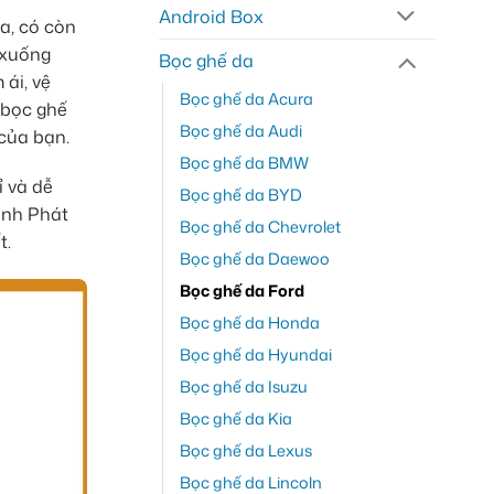
Android Box
a, có còn
 xuống
Bọc ghế da
ái, vệ
Bọc ghế da Acura
 bọc ghế
Bọc ghế da Audi
 của bạn.
Bọc ghế da BMW
ỉ và dễ
Bọc ghế da BYD
ành Phát
Bọc ghế da Chevrolet
t.
Bọc ghế da Daewoo
Bọc ghế da Ford
Bọc ghế da Honda
Bọc ghế da Hyundai
Bọc ghế da Isuzu
Bọc ghế da Kia
Bọc ghế da Lexus
Bọc ghế da Lincoln