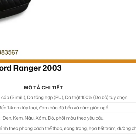
Ford Ranger 2003
MÔ TẢ CHI TIẾT
cấp (Simili), Da tổng hợp (PU), Da thật 100% (Da bò) tùy chọn.
ến 1.4mm tùy loại, đảm bảo độ bền và cảm giác ngồi.
: Đen, Kem, Nâu, Xám, Đỏ, phối màu theo yêu cầu.
hỉnh theo phong cách thể thao, sang trọng, họa tiết trám, đường ch