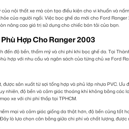
 của nội thất xe mà còn tạo điều kiện cho vi khuẩn và nấ
khỏe của người ngồi. Việc bọc ghế da mới cho Ford Ranger 
òn nâng cao giá trị sử dụng cho chiếc bán tải của bạn.
a Phù Hợp Cho Ranger 2003
nh đến độ bền, thẩm mỹ và chi phí khi bọc ghế da. Tại Thà
phù hợp với nhu cầu và ngân sách của từng chủ xe Ford Ra
t, được sản xuất từ sợi tổng hợp và phủ lớp nhựa PVC. Ưu đ
uy nhiên, độ bền và cảm giác thoáng khí không bằng các l
mạo xe với chi phí thấp tại TPHCM.
mềm mại và cảm giác giống da thật hơn, độ bền cũng tốt h
ây là lựa chọn cân bằng giữa chi phí và chất lượng, được
.