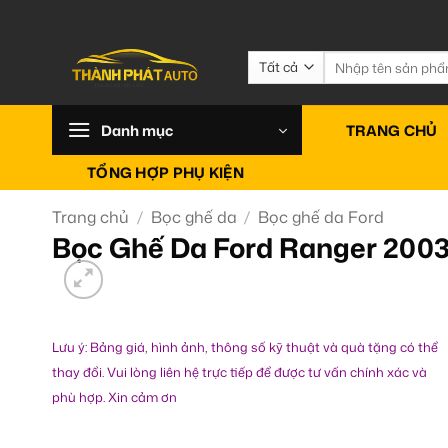
Bỏ
qua
nội
Tìm
kiếm:
dung
Danh mục
TRANG CHỦ
TỔNG HỢP PHỤ KIỆN
Trang chủ
/
Bọc ghế da
/
Bọc ghế da Ford
Bọc Ghế Da Ford Ranger 2003
Lưu ý: Bảng giá, hình ảnh, thông số kỹ thuật và quà tặng có thể
thay đổi. Vui lòng liên hệ trực tiếp để được tư vấn chính xác và
phù hợp. Xin cảm ơn