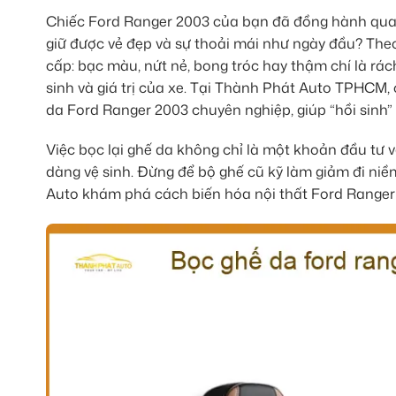
Chiếc Ford Ranger 2003 của bạn đã đồng hành qua b
giữ được vẻ đẹp và sự thoải mái như ngày đầu? Theo 
cấp: bạc màu, nứt nẻ, bong tróc hay thậm chí là rá
sinh và giá trị của xe. Tại Thành Phát Auto TPHCM,
da Ford Ranger 2003 chuyên nghiệp, giúp “hồi sinh” 
Việc bọc lại ghế da không chỉ là một khoản đầu tư v
dàng vệ sinh. Đừng để bộ ghế cũ kỹ làm giảm đi ni
Auto khám phá cách biến hóa nội thất Ford Ranger 20