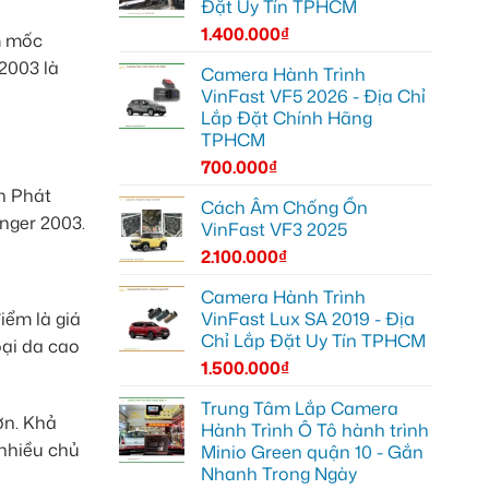
Đặt Uy Tín TPHCM
1.400.000
₫
m mốc
2003 là
Camera Hành Trình
VinFast VF5 2026 - Địa Chỉ
Lắp Đặt Chính Hãng
TPHCM
700.000
₫
nh Phát
Cách Âm Chống Ồn
nger 2003.
VinFast VF3 2025
2.100.000
₫
Camera Hành Trình
iểm là giá
VinFast Lux SA 2019 - Địa
Chỉ Lắp Đặt Uy Tín TPHCM
oại da cao
1.500.000
₫
Trung Tâm Lắp Camera
ơn. Khả
Hành Trình Ô Tô hành trình
 nhiều chủ
Minio Green quận 10 - Gắn
Nhanh Trong Ngày