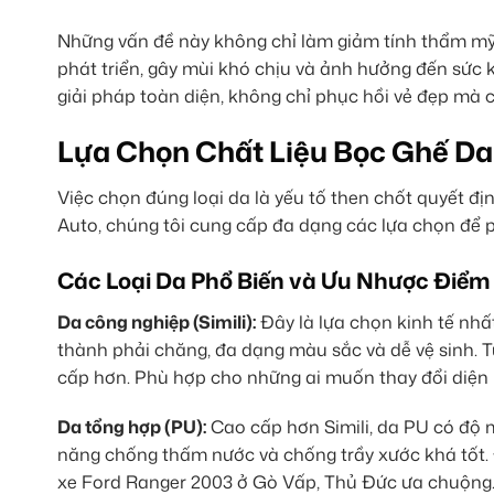
Những vấn đề này không chỉ làm giảm tính thẩm mỹ
phát triển, gây mùi khó chịu và ảnh hưởng đến sức 
giải pháp toàn diện, không chỉ phục hồi vẻ đẹp mà c
Lựa Chọn Chất Liệu Bọc Ghế D
Việc chọn đúng loại da là yếu tố then chốt quyết đị
Auto, chúng tôi cung cấp đa dạng các lựa chọn để 
Các Loại Da Phổ Biến và Ưu Nhược Điểm
Da công nghiệp (Simili):
Đây là lựa chọn kinh tế nhấ
thành phải chăng, đa dạng màu sắc và dễ vệ sinh. T
cấp hơn. Phù hợp cho những ai muốn thay đổi diện 
Da tổng hợp (PU):
Cao cấp hơn Simili, da PU có độ 
năng chống thấm nước và chống trầy xước khá tốt. Đ
xe Ford Ranger 2003 ở Gò Vấp, Thủ Đức ưa chuộng