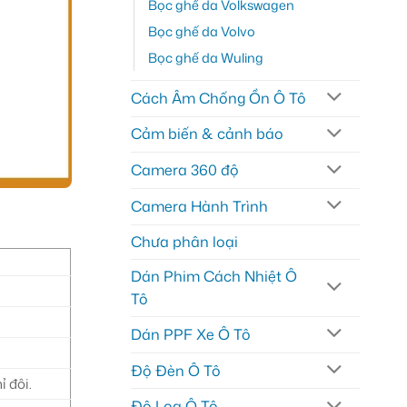
Bọc ghế da Volkswagen
Bọc ghế da Volvo
Bọc ghế da Wuling
Cách Âm Chống Ồn Ô Tô
Cảm biến & cảnh báo
Camera 360 độ
Camera Hành Trình
Chưa phân loại
Dán Phim Cách Nhiệt Ô
Tô
Dán PPF Xe Ô Tô
Độ Đèn Ô Tô
ỉ đôi.
Độ Loa Ô Tô