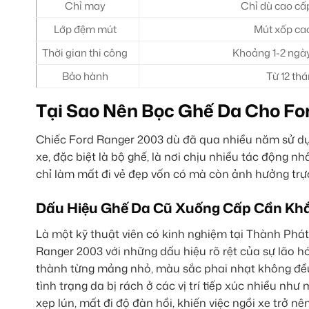
Chỉ may
Chỉ dù cao cấp
Lớp đệm mút
Mút xốp cao
Thời gian thi công
Khoảng 1-2 ngày 
Bảo hành
Từ 12 thá
Tại Sao Nên Bọc Ghế Da Cho Fo
Chiếc Ford Ranger 2003 dù đã qua nhiều năm sử dụn
xe, đặc biệt là bộ ghế, là nơi chịu nhiều tác động nh
chỉ làm mất đi vẻ đẹp vốn có mà còn ảnh hưởng trực 
Dấu Hiệu Ghế Da Cũ Xuống Cấp Cần Kh
Là một kỹ thuật viên có kinh nghiệm tại Thành Phát
Ranger 2003 với những dấu hiệu rõ rệt của sự lão h
thành từng mảng nhỏ, màu sắc phai nhạt không đều, 
tình trạng da bị rách ở các vị trí tiếp xúc nhiều nh
xẹp lún, mất đi độ đàn hồi, khiến việc ngồi xe trở n