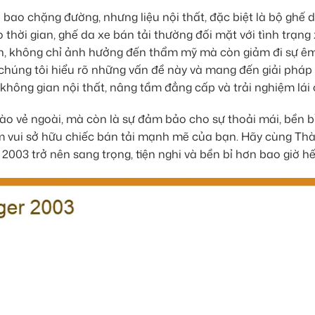
ao chặng đường, nhưng liệu nội thất, đặc biệt là bộ ghế d
thời gian, ghế da xe bán tải thường đối mặt với tình trạng
ch, không chỉ ảnh hưởng đến thẩm mỹ mà còn giảm đi sự êm 
 chúng tôi hiểu rõ những vấn đề này và mang đến giải pháp
không gian nội thất, nâng tầm đẳng cấp và trải nghiệm lái
ào vẻ ngoài, mà còn là sự đảm bảo cho sự thoải mái, bền b
ềm vui sở hữu chiếc bán tải mạnh mẽ của bạn. Hãy cùng Th
03 trở nên sang trọng, tiện nghi và bền bỉ hơn bao giờ hế