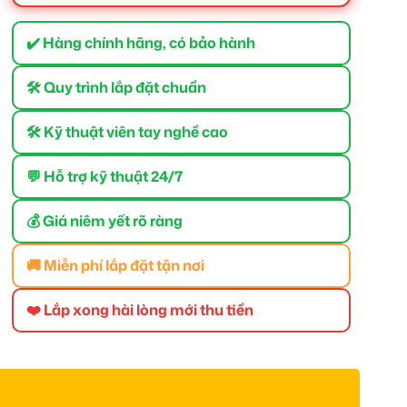
✔️ Hàng chính hãng, có bảo hành
🛠 Quy trình lắp đặt chuẩn
🛠 Kỹ thuật viên tay nghề cao
💬 Hỗ trợ kỹ thuật 24/7
💰 Giá niêm yết rõ ràng
🚚 Miễn phí lắp đặt tận nơi
❤️ Lắp xong hài lòng mới thu tiền