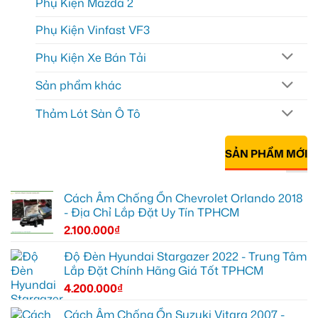
Phụ Kiện Mazda 2
Phụ Kiện Vinfast VF3
Phụ Kiện Xe Bán Tải
Sản phẩm khác
Thảm Lót Sàn Ô Tô
SẢN PHẨM MỚI
Cách Âm Chống Ồn Chevrolet Orlando 2018
- Địa Chỉ Lắp Đặt Uy Tín TPHCM
2.100.000
₫
Độ Đèn Hyundai Stargazer 2022 - Trung Tâm
Lắp Đặt Chính Hãng Giá Tốt TPHCM
4.200.000
₫
Cách Âm Chống Ồn Suzuki Vitara 2007 -