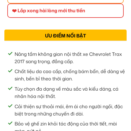
❤️ Lắp xong hài lòng mới thu tiền
ƯU ĐIỂM NỔI BẬT
Nâng tầm không gian nội thất xe Chevrolet Trax
2017 sang trọng, đẳng cấp.
Chất liệu da cao cấp, chống bám bẩn, dễ dàng vệ
sinh, bền bỉ theo thời gian.
Tùy chọn đa dạng về màu sắc và kiểu dáng, cá
nhân hóa nội thất.
Cải thiện sự thoải mái, êm ái cho người ngồi, đặc
biệt trong những chuyến đi dài.
Bảo vệ ghế zin khỏi tác động của thời tiết, mài