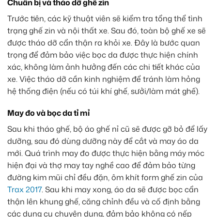
Chuẩn bị và tháo dỡ ghế zin
Trước tiên, các kỹ thuật viên sẽ kiểm tra tổng thể tình
trạng ghế zin và nội thất xe. Sau đó, toàn bộ ghế xe sẽ
được tháo dỡ cẩn thận ra khỏi xe. Đây là bước quan
trọng để đảm bảo việc bọc da được thực hiện chính
xác, không làm ảnh hưởng đến các chi tiết khác của
xe. Việc tháo dỡ cần kinh nghiệm để tránh làm hỏng
hệ thống điện (nếu có túi khí ghế, sưởi/làm mát ghế).
May đo và bọc da tỉ mỉ
Sau khi tháo ghế, bộ áo ghế nỉ cũ sẽ được gỡ bỏ để lấy
dưỡng, sau đó dùng dưỡng này để cắt và may áo da
mới. Quá trình may đo được thực hiện bằng máy móc
hiện đại và thợ may tay nghề cao để đảm bảo từng
đường kim mũi chỉ đều đặn, ôm khít form ghế zin của
Trax 2017
. Sau khi may xong, áo da sẽ được bọc cẩn
thận lên khung ghế, căng chỉnh đều và cố định bằng
các dụng cụ chuyên dụng, đảm bảo không có nếp