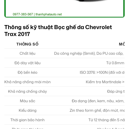
Thông số kỹ thuật Bọc ghế da Chevrolet
Trax 2017
THÔNG SỐ
MÔ T
Chất liệu
Da công nghiệp (Simili), Da PU cao cấp, Da
Độ dày vật liệu
Từ 0.8mm đế
Độ bền kéo
ISO 3376: >100N (đối với da 
Khả năng chống mài mòn
Kiểm tra Martindale >50,
Khả năng chống cháy
Đáp ứng tiê
Màu sắc
Đa dạng (đen, kem, nâu, xám, đỏ
Kiểu dáng
Zin theo form ghế, độn mút, may
Thời gian bảo hành
Từ 12 tháng đến 5 năm 