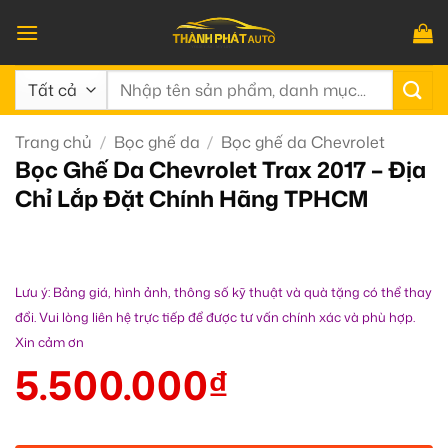
Bỏ
qua
nội
Tìm
dung
kiếm:
Trang chủ
/
Bọc ghế da
/
Bọc ghế da Chevrolet
Bọc Ghế Da Chevrolet Trax 2017 – Địa
Chỉ Lắp Đặt Chính Hãng TPHCM
Lưu ý: Bảng giá, hình ảnh, thông số kỹ thuật và quà tặng có thể thay
đổi. Vui lòng liên hệ trực tiếp để được tư vấn chính xác và phù hợp.
Xin cảm ơn
5.500.000
₫