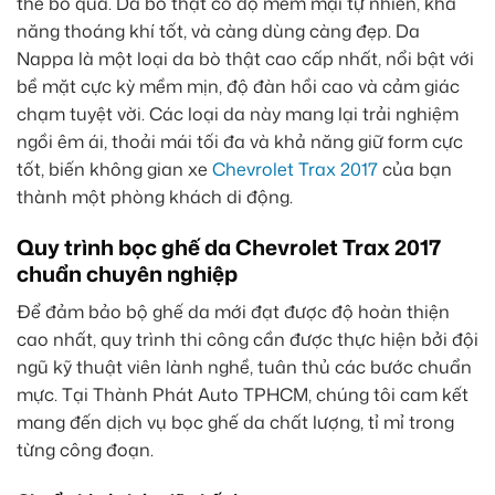
thể bỏ qua. Da bò thật có độ mềm mại tự nhiên, khả
năng thoáng khí tốt, và càng dùng càng đẹp. Da
Nappa là một loại da bò thật cao cấp nhất, nổi bật với
bề mặt cực kỳ mềm mịn, độ đàn hồi cao và cảm giác
chạm tuyệt vời. Các loại da này mang lại trải nghiệm
ngồi êm ái, thoải mái tối đa và khả năng giữ form cực
tốt, biến không gian xe
Chevrolet Trax 2017
của bạn
thành một phòng khách di động.
Quy trình bọc ghế da Chevrolet Trax 2017
chuẩn chuyên nghiệp
Để đảm bảo bộ ghế da mới đạt được độ hoàn thiện
cao nhất, quy trình thi công cần được thực hiện bởi đội
ngũ kỹ thuật viên lành nghề, tuân thủ các bước chuẩn
mực. Tại Thành Phát Auto TPHCM, chúng tôi cam kết
mang đến dịch vụ bọc ghế da chất lượng, tỉ mỉ trong
từng công đoạn.