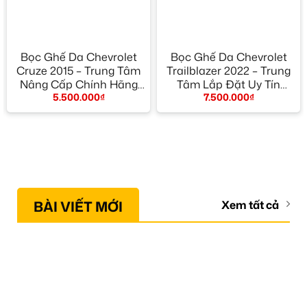
Bọc Ghế Da Chevrolet
Bọc Ghế Da Chevrolet
Cruze 2015 – Trung Tâm
Trailblazer 2022 – Trung
Nâng Cấp Chính Hãng
Tâm Lắp Đặt Uy Tín
5.500.000
₫
7.500.000
₫
TPHCM
TPHCM
BÀI VIẾT MỚI
Xem tất cả