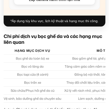
*Áp dụng tùy khu vực, lịch kỹ thuật và hạng mục thi công.
Chi phí dịch vụ bọc ghế da và các hạng mục
liên quan
HẠNG MỤC DỊCH VỤ
MÔ TẢ
Bọc ghế da toàn bộ xe
Bao gồm ghế lái, ghế ph
Bọc vô lăng da
Tăng cảm giác cầm nắm và t
Bọc tapi cửa (4 cánh)
Đồng bộ nội thất, tăng
Bọc trần xe
Thay đổi chất liệu trần, cách
Sửa chữa/Phục hồi ghế da cũ
Xử lý vết rách nhỏ, phục hồi
Vệ sinh, bảo dưỡng ghế da chuyên sâu
Làm sạch, dưỡng ẩm 