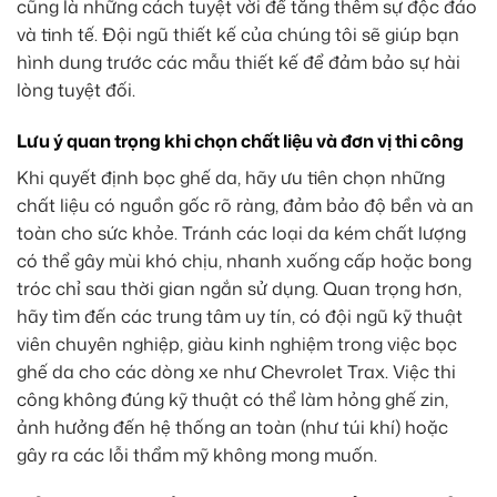
cũng là những cách tuyệt vời để tăng thêm sự độc đáo
và tinh tế. Đội ngũ thiết kế của chúng tôi sẽ giúp bạn
hình dung trước các mẫu thiết kế để đảm bảo sự hài
lòng tuyệt đối.
Lưu ý quan trọng khi chọn chất liệu và đơn vị thi công
Khi quyết định bọc ghế da, hãy ưu tiên chọn những
chất liệu có nguồn gốc rõ ràng, đảm bảo độ bền và an
toàn cho sức khỏe. Tránh các loại da kém chất lượng
có thể gây mùi khó chịu, nhanh xuống cấp hoặc bong
tróc chỉ sau thời gian ngắn sử dụng. Quan trọng hơn,
hãy tìm đến các trung tâm uy tín, có đội ngũ kỹ thuật
viên chuyên nghiệp, giàu kinh nghiệm trong việc bọc
ghế da cho các dòng xe như Chevrolet Trax. Việc thi
công không đúng kỹ thuật có thể làm hỏng ghế zin,
ảnh hưởng đến hệ thống an toàn (như túi khí) hoặc
gây ra các lỗi thẩm mỹ không mong muốn.