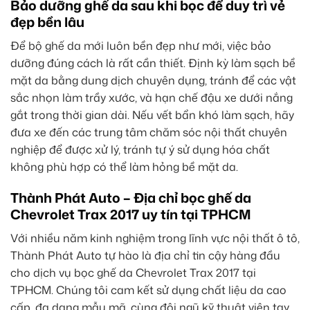
Bảo dưỡng ghế da sau khi bọc để duy trì vẻ
đẹp bền lâu
Để bộ ghế da mới luôn bền đẹp như mới, việc bảo
dưỡng đúng cách là rất cần thiết. Định kỳ làm sạch bề
mặt da bằng dung dịch chuyên dụng, tránh để các vật
sắc nhọn làm trầy xước, và hạn chế đậu xe dưới nắng
gắt trong thời gian dài. Nếu vết bẩn khó làm sạch, hãy
đưa xe đến các trung tâm chăm sóc nội thất chuyên
nghiệp để được xử lý, tránh tự ý sử dụng hóa chất
không phù hợp có thể làm hỏng bề mặt da.
Thành Phát Auto – Địa chỉ bọc ghế da
Chevrolet Trax 2017 uy tín tại TPHCM
Với nhiều năm kinh nghiệm trong lĩnh vực nội thất ô tô,
Thành Phát Auto tự hào là địa chỉ tin cậy hàng đầu
cho dịch vụ bọc ghế da Chevrolet Trax 2017 tại
TPHCM. Chúng tôi cam kết sử dụng chất liệu da cao
cấp, đa dạng mẫu mã, cùng đội ngũ kỹ thuật viên tay