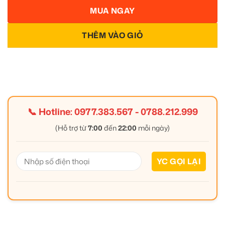
MUA NGAY
THÊM VÀO GIỎ
📞 Hotline:
0977.383.567
-
0788.212.999
(Hỗ trợ từ
7:00
đến
22:00
mỗi ngày)