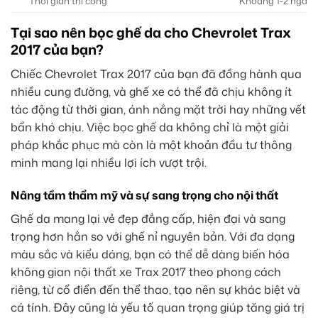
Thời gian thi công
Khoảng 1-2 ngày l
Tại sao nên bọc ghế da cho Chevrolet Trax
2017 của bạn?
Chiếc Chevrolet Trax 2017 của bạn đã đồng hành qua
nhiều cung đường, và ghế xe có thể đã chịu không ít
tác động từ thời gian, ánh nắng mặt trời hay những vết
bẩn khó chịu. Việc bọc ghế da không chỉ là một giải
pháp khắc phục mà còn là một khoản đầu tư thông
minh mang lại nhiều lợi ích vượt trội.
Nâng tầm thẩm mỹ và sự sang trọng cho nội thất
Ghế da mang lại vẻ đẹp đẳng cấp, hiện đại và sang
trọng hơn hẳn so với ghế nỉ nguyên bản. Với đa dạng
màu sắc và kiểu dáng, bạn có thể dễ dàng biến hóa
không gian nội thất xe Trax 2017 theo phong cách
riêng, từ cổ điển đến thể thao, tạo nên sự khác biệt và
cá tính. Đây cũng là yếu tố quan trọng giúp tăng giá trị