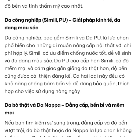
độ bền và tính thẩm mỹ cao nhất.
Da công nghiệp (Simili, PU) – Giải pháp kinh tế, đa
dạng màu sắc
Da công nghiệp, bao gồm Simili và Da PU, là lựa chọn
phổ biến cho những ai muốn nâng cấp nội thất với chi
phí hợp lý. Simili có ưu điểm chống nước tốt, dễ vệ sinh
và đa dạng màu sắc. Da PU cao cấp hơn Simili, có độ
mềm mại và cảm giác gần giống da thật hơn, độ bền
cũng được cải thiện đáng kể. Cả hai loại này đều có
khả năng chống bám bẩn và dễ dàng bảo quản, thích
hợp cho việc sử dụng hàng ngày.
Da bò thật và Da Nappa – Đẳng cấp, bền bỉ và mềm
mại
Nếu bạn tìm kiếm sự sang trọng, đẳng cấp và độ bền
vượt trội, da bò thật hoặc da Nappa là lựa chọn không