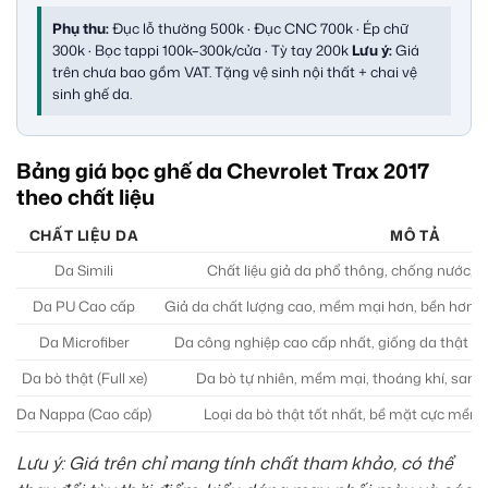
Phụ thu:
Đục lỗ thường 500k · Đục CNC 700k · Ép chữ
300k · Bọc tappi 100k–300k/cửa · Tỳ tay 200k
Lưu ý:
Giá
trên chưa bao gồm VAT. Tặng vệ sinh nội thất + chai vệ
sinh ghế da.
Bảng giá bọc ghế da Chevrolet Trax 2017
theo chất liệu
CHẤT LIỆU DA
MÔ TẢ
Da Simili
Chất liệu giả da phổ thông, chống nước, d
Da PU Cao cấp
Giả da chất lượng cao, mềm mại hơn, bền hơn Sim
Da Microfiber
Da công nghiệp cao cấp nhất, giống da thật đến
Da bò thật (Full xe)
Da bò tự nhiên, mềm mại, thoáng khí, sang 
Da Nappa (Cao cấp)
Loại da bò thật tốt nhất, bề mặt cực mềm 
Lưu ý: Giá trên chỉ mang tính chất tham khảo, có thể