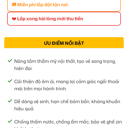
🚚 Miễn phí lắp đặt tận nơi
❤️ Lắp xong hài lòng mới thu tiền
ƯU ĐIỂM NỔI BẬT
Nâng tầm thẩm mỹ nội thất, tạo vẻ sang trọng,
hiện đại.
Cải thiện độ êm ái, mang lại cảm giác ngồi thoải
mái trên mọi hành trình.
Dễ dàng vệ sinh, hạn chế bám bẩn, kháng khuẩn
hiệu quả.
Chống thấm nước, chống ẩm mốc, bảo vệ ghế zin