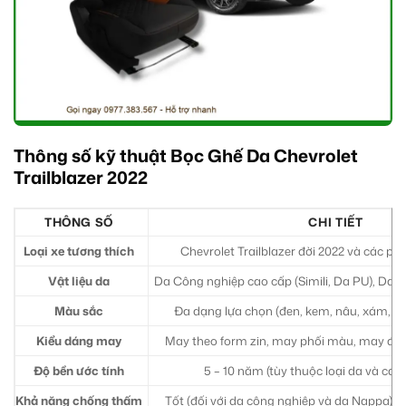
Thông số kỹ thuật Bọc Ghế Da Chevrolet
Trailblazer 2022
THÔNG SỐ
CHI TIẾT
Loại xe tương thích
Chevrolet Trailblazer đời 2022 và các ph
Vật liệu da
Da Công nghiệp cao cấp (Simili, Da PU), Da
Màu sắc
Đa dạng lựa chọn (đen, kem, nâu, xám, đỏ
Kiểu dáng may
May theo form zin, may phối màu, may độ 
Độ bền ước tính
5 – 10 năm (tùy thuộc loại da và các
Khả năng chống thấm
Tốt (đối với da công nghiệp và da Nappa),