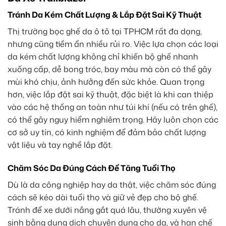
Tránh Da Kém Chất Lượng & Lắp Đặt Sai Kỹ Thuật
Thị trường bọc ghế da ô tô tại TPHCM rất đa dạng,
nhưng cũng tiềm ẩn nhiều rủi ro. Việc lựa chọn các loại
da kém chất lượng không chỉ khiến bộ ghế nhanh
xuống cấp, dễ bong tróc, bay màu mà còn có thể gây
mùi khó chịu, ảnh hưởng đến sức khỏe. Quan trọng
hơn, việc lắp đặt sai kỹ thuật, đặc biệt là khi can thiệp
vào các hệ thống an toàn như túi khí (nếu có trên ghế),
có thể gây nguy hiểm nghiêm trọng. Hãy luôn chọn các
cơ sở uy tín, có kinh nghiệm để đảm bảo chất lượng
vật liệu và tay nghề lắp đặt.
Chăm Sóc Da Đúng Cách Để Tăng Tuổi Thọ
Dù là da công nghiệp hay da thật, việc chăm sóc đúng
cách sẽ kéo dài tuổi thọ và giữ vẻ đẹp cho bộ ghế.
Tránh để xe dưới nắng gắt quá lâu, thường xuyên vệ
sinh bằng dung dịch chuyên dụng cho da, và hạn chế