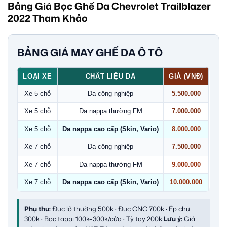
Bảng Giá Bọc Ghế Da Chevrolet Trailblazer
2022 Tham Khảo
BẢNG GIÁ MAY GHẾ DA Ô TÔ
LOẠI XE
CHẤT LIỆU DA
GIÁ (VNĐ)
Xe 5 chỗ
Da công nghiệp
5.500.000
Xe 5 chỗ
Da nappa thường FM
7.000.000
Xe 5 chỗ
Da nappa cao cấp (Skin, Vario)
8.000.000
Xe 7 chỗ
Da công nghiệp
7.500.000
Xe 7 chỗ
Da nappa thường FM
9.000.000
Xe 7 chỗ
Da nappa cao cấp (Skin, Vario)
10.000.000
Phụ thu:
Đục lỗ thường 500k · Đục CNC 700k · Ép chữ
300k · Bọc tappi 100k–300k/cửa · Tỳ tay 200k
Lưu ý:
Giá