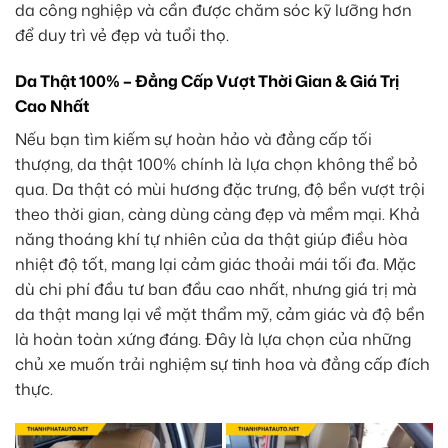
da công nghiệp và cần được chăm sóc kỹ lưỡng hơn
để duy trì vẻ đẹp và tuổi thọ.
Da Thật 100% – Đẳng Cấp Vượt Thời Gian & Giá Trị
Cao Nhất
Nếu bạn tìm kiếm sự hoàn hảo và đẳng cấp tối
thượng, da thật 100% chính là lựa chọn không thể bỏ
qua. Da thật có mùi hương đặc trưng, độ bền vượt trội
theo thời gian, càng dùng càng đẹp và mềm mại. Khả
năng thoáng khí tự nhiên của da thật giúp điều hòa
nhiệt độ tốt, mang lại cảm giác thoải mái tối đa. Mặc
dù chi phí đầu tư ban đầu cao nhất, nhưng giá trị mà
da thật mang lại về mặt thẩm mỹ, cảm giác và độ bền
là hoàn toàn xứng đáng. Đây là lựa chọn của những
chủ xe muốn trải nghiệm sự tinh hoa và đẳng cấp đích
thực.