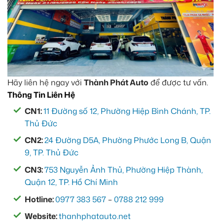
Hãy liên hệ ngay với
Thành Phát Auto
để được tư vấn.
Thông Tin Liên Hệ
CN1:
11 Đường số 12, Phường Hiệp Bình Chánh, TP.
Thủ Đức
CN2:
24 Đường D5A, Phường Phước Long B, Quận
9, TP. Thủ Đức
CN3:
753 Nguyễn Ảnh Thủ, Phường Hiệp Thành,
Quận 12, TP. Hồ Chí Minh
Hotline:
0977 383 567
–
0788 212 999
Website:
thanhphatauto.net