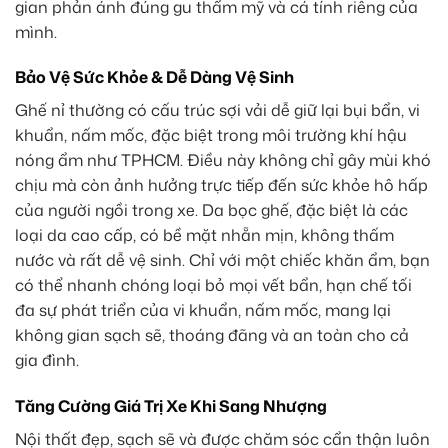
gian phản ánh đúng gu thẩm mỹ và cá tính riêng của
mình.
Bảo Vệ Sức Khỏe & Dễ Dàng Vệ Sinh
Ghế nỉ thường có cấu trúc sợi vải dễ giữ lại bụi bẩn, vi
khuẩn, nấm mốc, đặc biệt trong môi trường khí hậu
nóng ẩm như TPHCM. Điều này không chỉ gây mùi khó
chịu mà còn ảnh hưởng trực tiếp đến sức khỏe hô hấp
của người ngồi trong xe. Da bọc ghế, đặc biệt là các
loại da cao cấp, có bề mặt nhẵn mịn, không thấm
nước và rất dễ vệ sinh. Chỉ với một chiếc khăn ẩm, bạn
có thể nhanh chóng loại bỏ mọi vết bẩn, hạn chế tối
đa sự phát triển của vi khuẩn, nấm mốc, mang lại
không gian sạch sẽ, thoáng đãng và an toàn cho cả
gia đình.
Tăng Cường Giá Trị Xe Khi Sang Nhượng
Nội thất đẹp, sạch sẽ và được chăm sóc cẩn thận luôn