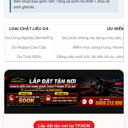
trên chưa bao gồm VAT. Tặng vệ sinh nội thất + chai vệ
sinh ghế da.
LOẠI CHẤT LIỆU DA
ƯU ĐIỂM
Da Công Nghiệp (Simili/PU)
Giá phải chăng, đa dạng màu sắc, dễ 
Da Nappa Cao Cấp
Mềm mại, sang trọng, thoáng kh
Da Thật 100%
Đẳng cấp vượt trội, độ bền tối ưu, cảm g
Lắp đặt tận nơi tại TP.HCM