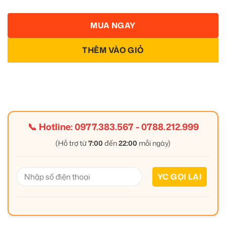
MUA NGAY
THÊM VÀO GIỎ
📞 Hotline:
0977.383.567
-
0788.212.999
(Hỗ trợ từ
7:00
đến
22:00
mỗi ngày)