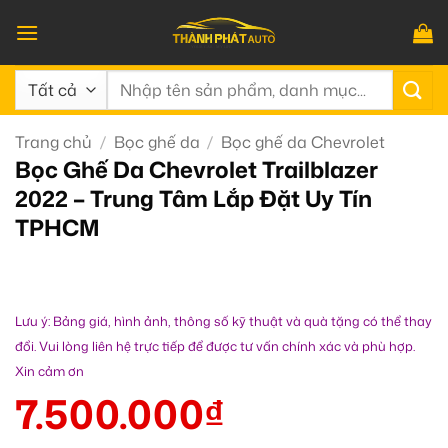
Bỏ
qua
nội
Tìm
dung
kiếm:
Trang chủ
/
Bọc ghế da
/
Bọc ghế da Chevrolet
Bọc Ghế Da Chevrolet Trailblazer
2022 – Trung Tâm Lắp Đặt Uy Tín
TPHCM
Lưu ý: Bảng giá, hình ảnh, thông số kỹ thuật và quà tặng có thể thay
đổi. Vui lòng liên hệ trực tiếp để được tư vấn chính xác và phù hợp.
Xin cảm ơn
7.500.000
₫