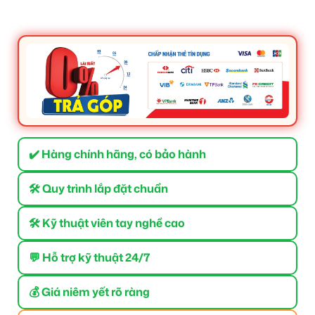
✔️ Hàng chính hãng, có bảo hành
🛠 Quy trình lắp đặt chuẩn
🛠 Kỹ thuật viên tay nghề cao
💬 Hỗ trợ kỹ thuật 24/7
💰 Giá niêm yết rõ ràng