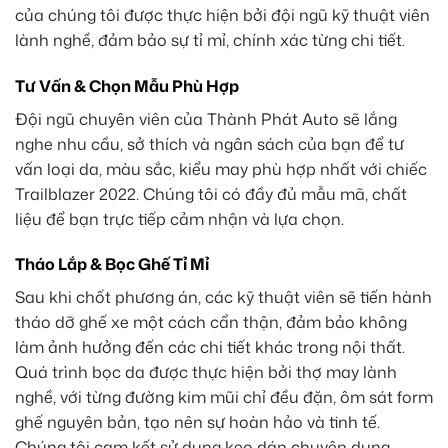
của chúng tôi được thực hiện bởi đội ngũ kỹ thuật viên
lành nghề, đảm bảo sự tỉ mỉ, chính xác từng chi tiết.
Tư Vấn & Chọn Mẫu Phù Hợp
Đội ngũ chuyên viên của Thành Phát Auto sẽ lắng
nghe nhu cầu, sở thích và ngân sách của bạn để tư
vấn loại da, màu sắc, kiểu may phù hợp nhất với chiếc
Trailblazer 2022. Chúng tôi có đầy đủ mẫu mã, chất
liệu để bạn trực tiếp cảm nhận và lựa chọn.
Tháo Lắp & Bọc Ghế Tỉ Mỉ
Sau khi chốt phương án, các kỹ thuật viên sẽ tiến hành
tháo dỡ ghế xe một cách cẩn thận, đảm bảo không
làm ảnh hưởng đến các chi tiết khác trong nội thất.
Quá trình bọc da được thực hiện bởi thợ may lành
nghề, với từng đường kim mũi chỉ đều đặn, ôm sát form
ghế nguyên bản, tạo nên sự hoàn hảo và tinh tế.
Chúng tôi cam kết sử dụng keo dán chuyên dụng,