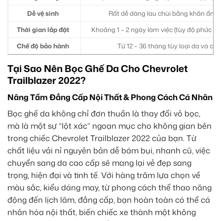
Dễ vệ sinh
Rất dễ dàng lau chùi bằng khăn ẩm 
Thời gian lắp đặt
Khoảng 1 – 2 ngày làm việc (tùy độ phức tạ
Chế độ bảo hành
Từ 12 – 36 tháng tùy loại da và cơ 
Tại Sao Nên Bọc Ghế Da Cho Chevrolet
Trailblazer 2022?
Nâng Tầm Đẳng Cấp Nội Thất & Phong Cách Cá Nhân
Bọc ghế da không chỉ đơn thuần là thay đổi vỏ bọc,
mà là một sự “lột xác” ngoạn mục cho không gian bên
trong chiếc Chevrolet Trailblazer 2022 của bạn. Từ
chất liệu vải nỉ nguyên bản dễ bám bụi, nhanh cũ, việc
chuyển sang da cao cấp sẽ mang lại vẻ đẹp sang
trọng, hiện đại và tinh tế. Với hàng trăm lựa chọn về
màu sắc, kiểu dáng may, từ phong cách thể thao năng
động đến lịch lãm, đẳng cấp, bạn hoàn toàn có thể cá
nhân hóa nội thất, biến chiếc xe thành một không