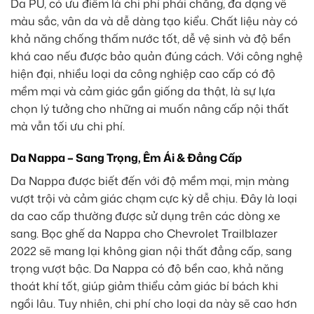
Da PU, có ưu điểm là chi phí phải chăng, đa dạng về
màu sắc, vân da và dễ dàng tạo kiểu. Chất liệu này có
khả năng chống thấm nước tốt, dễ vệ sinh và độ bền
khá cao nếu được bảo quản đúng cách. Với công nghệ
hiện đại, nhiều loại da công nghiệp cao cấp có độ
mềm mại và cảm giác gần giống da thật, là sự lựa
chọn lý tưởng cho những ai muốn nâng cấp nội thất
mà vẫn tối ưu chi phí.
Da Nappa – Sang Trọng, Êm Ái & Đẳng Cấp
Da Nappa được biết đến với độ mềm mại, mịn màng
vượt trội và cảm giác chạm cực kỳ dễ chịu. Đây là loại
da cao cấp thường được sử dụng trên các dòng xe
sang. Bọc ghế da Nappa cho Chevrolet Trailblazer
2022 sẽ mang lại không gian nội thất đẳng cấp, sang
trọng vượt bậc. Da Nappa có độ bền cao, khả năng
thoát khí tốt, giúp giảm thiểu cảm giác bí bách khi
ngồi lâu. Tuy nhiên, chi phí cho loại da này sẽ cao hơn