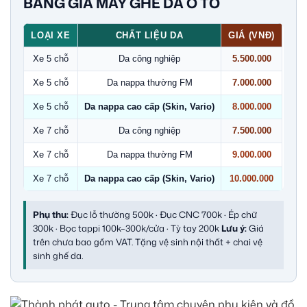
BẢNG GIÁ MAY GHẾ DA Ô TÔ
LOẠI XE
CHẤT LIỆU DA
GIÁ (VNĐ)
Xe 5 chỗ
Da công nghiệp
5.500.000
Xe 5 chỗ
Da nappa thường FM
7.000.000
Xe 5 chỗ
Da nappa cao cấp (Skin, Vario)
8.000.000
Xe 7 chỗ
Da công nghiệp
7.500.000
Xe 7 chỗ
Da nappa thường FM
9.000.000
Xe 7 chỗ
Da nappa cao cấp (Skin, Vario)
10.000.000
Phụ thu:
Đục lỗ thường 500k · Đục CNC 700k · Ép chữ
300k · Bọc tappi 100k–300k/cửa · Tỳ tay 200k
Lưu ý:
Giá
trên chưa bao gồm VAT. Tặng vệ sinh nội thất + chai vệ
sinh ghế da.