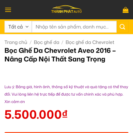
Bỏ
qua
nội
Tìm
dung
kiếm:
Trang chủ
/
Bọc ghế da
/
Bọc ghế da Chevrolet
Bọc Ghế Da Chevrolet Aveo 2016 –
Nâng Cấp Nội Thất Sang Trọng
Lưu ý: Bảng giá, hình ảnh, thông số kỹ thuật và quà tặng có thể thay
đổi. Vui lòng liên hệ trực tiếp để được tư vấn chính xác và phù hợp.
Xin cảm ơn
5.500.000
₫