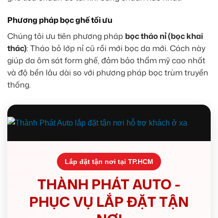
Phương pháp bọc ghế tối ưu
Chúng tôi ưu tiên phương pháp
bọc tháo nỉ (bọc khai
thác)
: Tháo bỏ lớp nỉ cũ rồi mới bọc da mới. Cách này
giúp da ôm sát form ghế, đảm bảo thẩm mỹ cao nhất
và độ bền lâu dài so với phương pháp bọc trùm truyền
thống.
Lắp đặt tận nơi tại TP.HCM
THÀNH PHÁT AUTO -
PHỤC VỤ LẮP ĐẶT TẬN