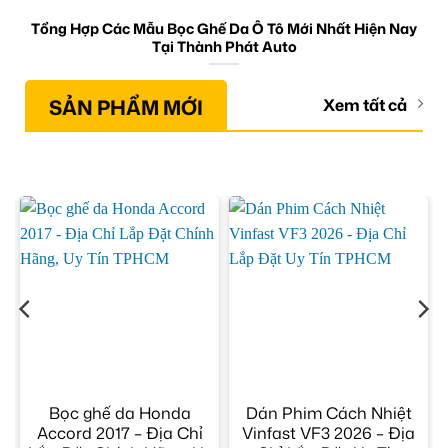
Tổng Hợp Các Mẫu Bọc Ghế Da Ô Tô Mới Nhất Hiện Nay
Tại Thành Phát Auto
SẢN PHẨM MỚI
Xem tất cả
Bọc ghế da Honda
Dán Phim Cách Nhiệt
p
Accord 2017 – Địa Chỉ
Vinfast VF3 2026 – Địa