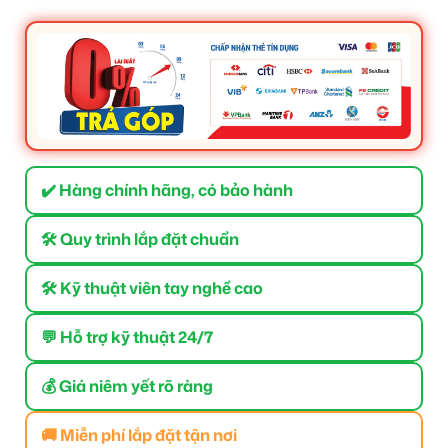
✔️ Hàng chính hãng, có bảo hành
🛠 Quy trình lắp đặt chuẩn
🛠 Kỹ thuật viên tay nghề cao
💬 Hỗ trợ kỹ thuật 24/7
💰 Giá niêm yết rõ ràng
🚚 Miễn phí lắp đặt tận nơi