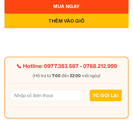
MUA NGAY
THÊM VÀO GIỎ
📞 Hotline:
0977.383.567
-
0788.212.999
(Hỗ trợ từ
7:00
đến
22:00
mỗi ngày)