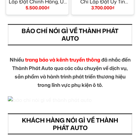
M
Lắp Đặt Chính Hãng, Uy
Chỉ Lắp Đặt Uy Tín
Tín TPHCM
TPHCM
5.500.000
₫
3.700.000
₫
BÁO CHÍ NÓI GÌ VỀ THÀNH PHÁT
AUTO
Nhiều
trang báo và kênh truyền thông
đã nhắc đến
Thành Phát Auto qua các câu chuyện về dịch vụ,
sản phẩm và hành trình phát triển thương hiệu
trong lĩnh vực phụ kiện ô tô.
KHÁCH HÀNG NÓI GÌ VỀ THÀNH
PHÁT AUTO