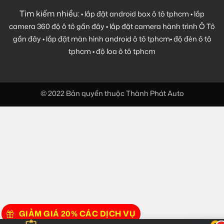
Tìm kiếm nhiều:
•
lắp đặt android box ô tô tphcm
•
lắp
camera 360 độ ô tô gần đây
•
lắp đặt camera hành trình Ô Tô
gần đây
•
lắp đặt màn hình android ô tô tphcm
•
độ đèn ô tô
tphcm
•
độ loa ô tô tphcm
© 2022 Bản quyền thuộc Thành Phát Auto
GIẢM GIÁ 20% CÁC DỊCH VỤ