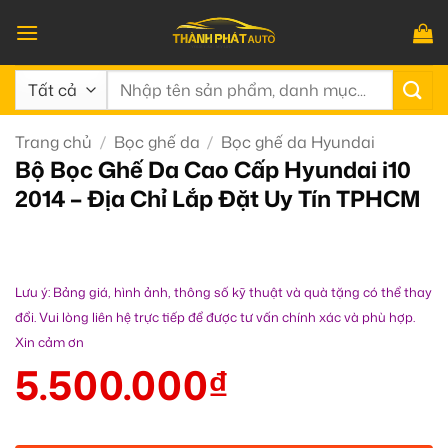
Bỏ
qua
nội
Tìm
dung
kiếm:
Trang chủ
/
Bọc ghế da
/
Bọc ghế da Hyundai
Bộ Bọc Ghế Da Cao Cấp Hyundai i10
2014 – Địa Chỉ Lắp Đặt Uy Tín TPHCM
Lưu ý: Bảng giá, hình ảnh, thông số kỹ thuật và quà tặng có thể thay
đổi. Vui lòng liên hệ trực tiếp để được tư vấn chính xác và phù hợp.
Xin cảm ơn
5.500.000
₫