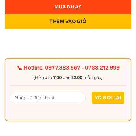
MUA NGAY
THÊM VÀO GIỎ
📞 Hotline:
0977.383.567
-
0788.212.999
(Hỗ trợ từ
7:00
đến
22:00
mỗi ngày)