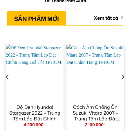
Tại Thành Phát Auto
SẢN PHẨM MỚI
Xem tất cả
Độ Đèn Hyundai
Cách Âm Chống Ồn
6
Stargazer 2022 – Trung
Suzuki Vitara 2007 –
n
Tâm Lắp Đặt Chính
Trung Tâm Lắp Đặt
Hãng Giá Tốt TPHCM
Chính Hãng TPHCM
4.200.000
₫
2.100.000
₫