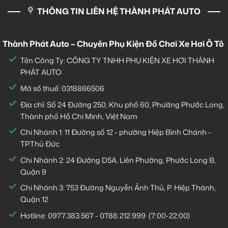
THÔNG TIN LIÊN HỆ THÀNH PHÁT AUTO
Thành Phát Auto – Chuyên Phụ Kiện Đồ Chơi Xe Hơi Ô Tô
Tên Công Ty: CÔNG TY TNHH PHỤ KIỆN XE HƠI THÀNH
PHÁT AUTO
Mã số thuế: 0318866506
Địa chỉ: Số 24 Đường 250, Khu phố 60, Phường Phước Long,
Thành phố Hồ Chí Minh, Việt Nam
Chi Nhánh 1:
11 Đường số 12 - phường Hiệp Bình Chánh -
TP.Thủ Đức
Chi Nhánh 2:
24 Đường D5A, Liên Phường, Phước Long B,
Quận 9
Chi Nhánh 3:
753 Đường Nguyễn Ảnh Thủ, P. Hiệp Thành,
Quận 12
Hotline:
0977.383.567
-
0788.212.999
(7:00-22:00)