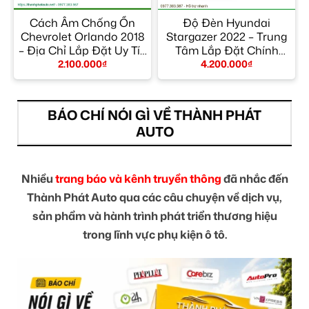
Cách Âm Chống Ồn
Độ Đèn Hyundai
Chevrolet Orlando 2018
Stargazer 2022 – Trung
– Địa Chỉ Lắp Đặt Uy Tín
Tâm Lắp Đặt Chính
TPHCM
Hãng Giá Tốt TPHCM
2.100.000
₫
4.200.000
₫
BÁO CHÍ NÓI GÌ VỀ THÀNH PHÁT
AUTO
Nhiều
trang báo và kênh truyền thông
đã nhắc đến
Thành Phát Auto qua các câu chuyện về dịch vụ,
sản phẩm và hành trình phát triển thương hiệu
trong lĩnh vực phụ kiện ô tô.