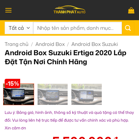
Bỏ
qua
nội
Tìm
dung
kiếm:
Trang chủ
/
Android Box
/
Android Box Suzuki
Android Box Suzuki Ertiga 2020 Lắp
Đặt Tận Nơi Chính Hãng
-15%
Lưu ý: Bảng giá, hình ảnh, thông số kỹ thuật và quà tặng có thể thay
đổi. Vui lòng liên hệ trực tiếp để được tư vấn chính xác và phù hợp.
Xin cảm ơn