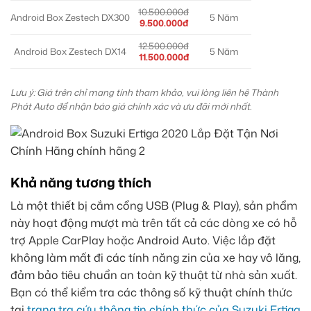
10.500.000đ
Android Box Zestech DX300
5 Năm
9.500.000đ
12.500.000đ
Android Box Zestech DX14
5 Năm
11.500.000đ
Lưu ý: Giá trên chỉ mang tính tham khảo, vui lòng liên hệ Thành
Phát Auto để nhận báo giá chính xác và ưu đãi mới nhất.
Khả năng tương thích
Là một thiết bị cắm cổng USB (Plug & Play), sản phẩm
này hoạt động mượt mà trên tất cả các dòng xe có hỗ
trợ Apple CarPlay hoặc Android Auto. Việc lắp đặt
không làm mất đi các tính năng zin của xe hay vô lăng,
đảm bảo tiêu chuẩn an toàn kỹ thuật từ nhà sản xuất.
Bạn có thể kiểm tra các thông số kỹ thuật chính thức
tại
trang tra cứu thông tin chính thức của Suzuki Ertiga