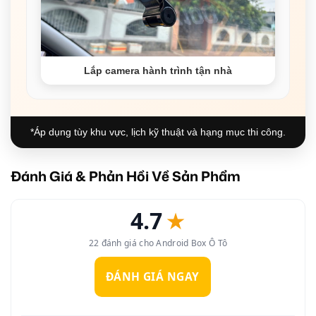
Lắp camera hành trình tận nhà
*Áp dụng tùy khu vực, lịch kỹ thuật và hạng mục thi công.
Đánh Giá & Phản Hồi Về Sản Phẩm
4.7
★
22 đánh giá cho Android Box Ô Tô
ĐÁNH GIÁ NGAY