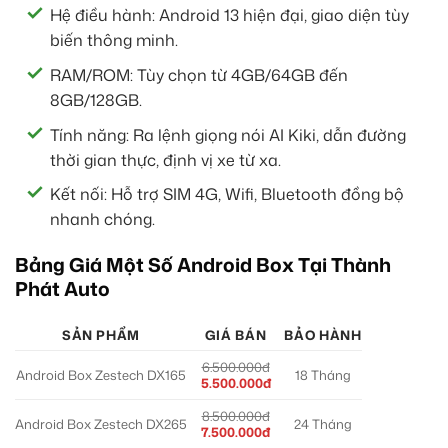
Hệ điều hành: Android 13 hiện đại, giao diện tùy
biến thông minh.
RAM/ROM: Tùy chọn từ 4GB/64GB đến
8GB/128GB.
Tính năng: Ra lệnh giọng nói AI Kiki, dẫn đường
thời gian thực, định vị xe từ xa.
Kết nối: Hỗ trợ SIM 4G, Wifi, Bluetooth đồng bộ
nhanh chóng.
Bảng Giá Một Số Android Box Tại Thành
Phát Auto
SẢN PHẨM
GIÁ BÁN
BẢO HÀNH
6.500.000đ
Android Box Zestech DX165
18 Tháng
5.500.000đ
8.500.000đ
Android Box Zestech DX265
24 Tháng
7.500.000đ