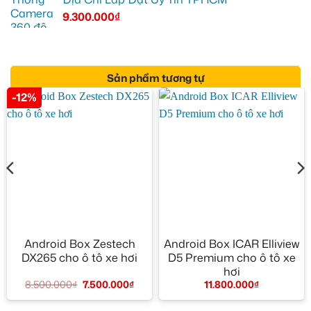
9.300.000
₫
Sản phẩm tương tự
-12%
Android Box Zestech
Android Box ICAR Elliview
DX265 cho ô tô xe hơi
D5 Premium cho ô tô xe
hơi
8.500.000
₫
7.500.000
₫
11.800.000
₫