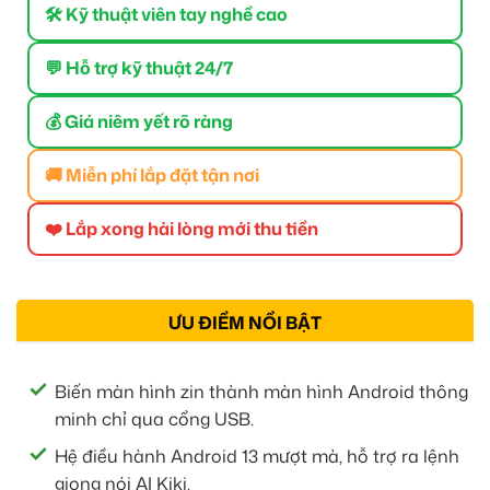
🛠 Kỹ thuật viên tay nghề cao
💬 Hỗ trợ kỹ thuật 24/7
💰 Giá niêm yết rõ ràng
🚚 Miễn phí lắp đặt tận nơi
❤️ Lắp xong hài lòng mới thu tiền
ƯU ĐIỂM NỔI BẬT
Biến màn hình zin thành màn hình Android thông
minh chỉ qua cổng USB.
Hệ điều hành Android 13 mượt mà, hỗ trợ ra lệnh
giọng nói AI Kiki.