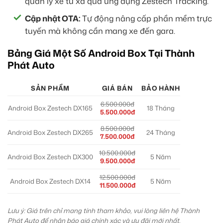
quản lý xe từ xa qua ứng dụng Zestech Tracking.
Cập nhật OTA:
Tự động nâng cấp phần mềm trực
tuyến mà không cần mang xe đến gara.
Bảng Giá Một Số Android Box Tại Thành
Phát Auto
SẢN PHẨM
GIÁ BÁN
BẢO HÀNH
6.500.000đ
Android Box Zestech DX165
18 Tháng
5.500.000đ
8.500.000đ
Android Box Zestech DX265
24 Tháng
7.500.000đ
10.500.000đ
Android Box Zestech DX300
5 Năm
9.500.000đ
12.500.000đ
Android Box Zestech DX14
5 Năm
11.500.000đ
Lưu ý: Giá trên chỉ mang tính tham khảo, vui lòng liên hệ Thành
Phát Auto để nhận báo giá chính xác và ưu đãi mới nhất.