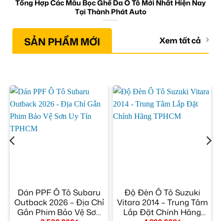
Tổng Hợp Các Mẫu Bọc Ghế Da Ô Tô Mới Nhất Hiện Nay
Tại Thành Phát Auto
SẢN PHẨM MỚI
Xem tất cả
r
Dán PPF Ô Tô Subaru
Độ Đèn Ô Tô Suzuki
m
Outback 2026 – Địa Chỉ
Vitara 2014 – Trung Tâm
Gắn Phim Bảo Vệ Sơn
Lắp Đặt Chính Hãng