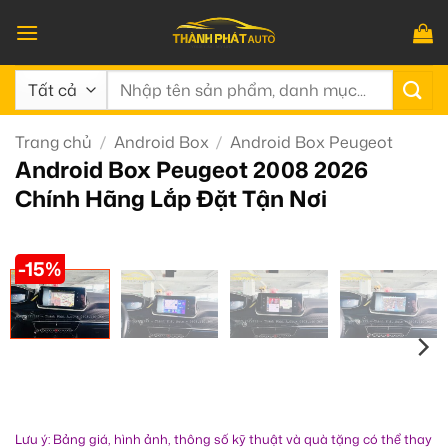
Bỏ
qua
nội
Tìm
dung
kiếm:
Trang chủ
/
Android Box
/
Android Box Peugeot
Android Box Peugeot 2008 2026
Chính Hãng Lắp Đặt Tận Nơi
-15%
Lưu ý: Bảng giá, hình ảnh, thông số kỹ thuật và quà tặng có thể thay