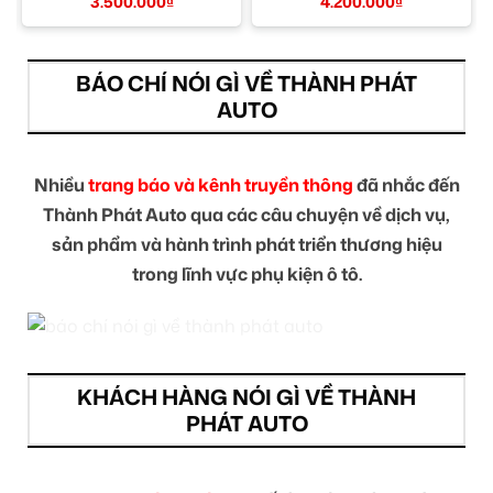
Uy Tín TPHCM
TPHCM
3.500.000
₫
4.200.000
₫
BÁO CHÍ NÓI GÌ VỀ THÀNH PHÁT
AUTO
Nhiều
trang báo và kênh truyền thông
đã nhắc đến
Thành Phát Auto qua các câu chuyện về dịch vụ,
sản phẩm và hành trình phát triển thương hiệu
trong lĩnh vực phụ kiện ô tô.
KHÁCH HÀNG NÓI GÌ VỀ THÀNH
PHÁT AUTO