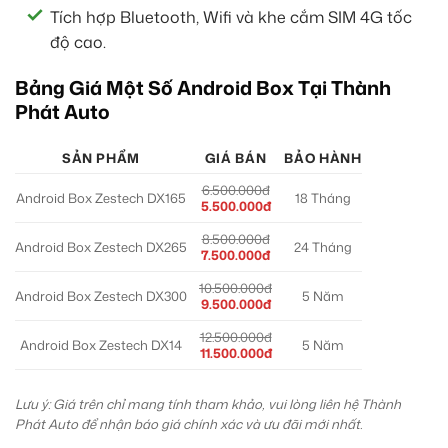
Tích hợp Bluetooth, Wifi và khe cắm SIM 4G tốc
độ cao.
Bảng Giá Một Số Android Box Tại Thành
Phát Auto
SẢN PHẨM
GIÁ BÁN
BẢO HÀNH
6.500.000đ
Android Box Zestech DX165
18 Tháng
5.500.000đ
8.500.000đ
Android Box Zestech DX265
24 Tháng
7.500.000đ
10.500.000đ
Android Box Zestech DX300
5 Năm
9.500.000đ
12.500.000đ
Android Box Zestech DX14
5 Năm
11.500.000đ
Lưu ý: Giá trên chỉ mang tính tham khảo, vui lòng liên hệ Thành
Phát Auto để nhận báo giá chính xác và ưu đãi mới nhất.