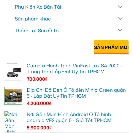
Phụ Kiện Xe Bán Tải
Sản phẩm khác
Thảm Lót Sàn Ô Tô
SẢN PHẨM MỚI
Camera Hành Trình VinFast Lux SA 2020 -
Trung Tâm Lắp Đặt Uy Tín TPHCM
700.000
₫
Địa Chỉ Độ Đèn Ô Tô đèn Minio Green quận
5 - Lắp Đặt Uy Tín TPHCM
4.200.000
₫
Nơi Gắn Màn Hình Android Ô Tô hình
android VF2 quận 5 - Giá Tốt TPHCM
5.900.000
₫