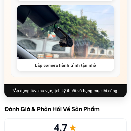
Lắp camera hành trình tận nhà
*Áp dụng tùy khu vực, lịch kỹ thuật và hạng mục thi công.
Đánh Giá & Phản Hồi Về Sản Phẩm
4.7
★