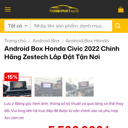
Bỏ
qua
nội
Tìm
dung
kiếm:
Trang chủ
/
Android Box
/
Android Box Honda
Android Box Honda Civic 2022 Chính
Hãng Zestech Lắp Đặt Tận Nơi
-15%
Lưu ý: Bảng giá, hình ảnh, thông số kỹ thuật và quà tặng có thể thay
đổi. Vui lòng liên hệ trực tiếp để được tư vấn chính xác và phù hợp.
Xin cảm ơn