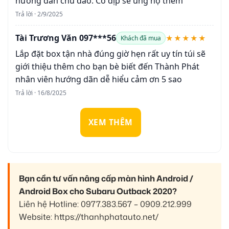
hướng dẫn chu đáo. Có dịp sẽ ủng hộ thêm
Trả lời · 2/9/2025
Tài Trương Văn 097***56
★★★★★
Khách đã mua
Lắp đặt box tận nhà đúng giờ hẹn rất uy tín túi sẽ
giới thiệu thêm cho bạn bè biết đến Thành Phát
nhân viên hướng dãn dễ hiểu cảm ơn 5 sao
Trả lời · 16/8/2025
XEM THÊM
Bạn cần tư vấn nâng cấp màn hình Android /
Android Box cho Subaru Outback 2020?
Liên hệ Hotline: 0977.383.567 – 0909.212.999
Website: https://thanhphatauto.net/