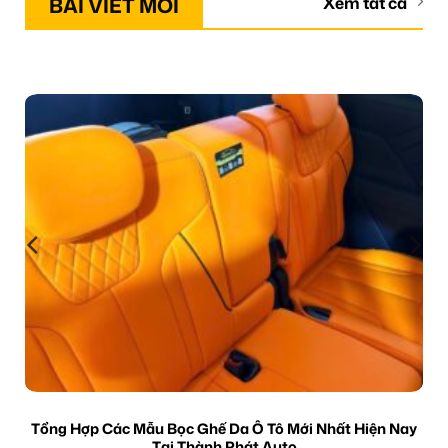
BÀI VIẾT MỚI
Xem tất cả
Tổng Hợp Các Mẫu Bọc Ghế Da Ô Tô Mới Nhất Hiện Nay
Tại Thành Phát Auto