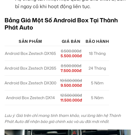
bỉ ngay cả khi hoạt động liên tục.
Bảng Giá Một Số Android Box Tại Thành
Phát Auto
SẢN PHẨM
GIÁ BÁN
BẢO HÀNH
6.500.000đ
Android Box Zestech DX165
18 Tháng
5.500.000đ
8.500.000đ
Android Box Zestech DX265
24 Tháng
7.500.000đ
10.500.000đ
Android Box Zestech DX300
5 Năm
9.500.000đ
12.500.000đ
Android Box Zestech DX14
5 Năm
11.500.000đ
Lưu ý: Giá trên chỉ mang tính tham khảo, vui lòng liên hệ Thành
Phát Auto để nhận báo giá chính xác và ưu đãi mới nhất.