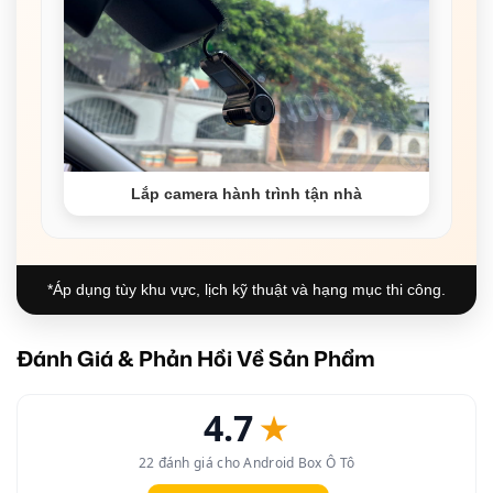
Lắp camera hành trình tận nhà
*Áp dụng tùy khu vực, lịch kỹ thuật và hạng mục thi công.
Đánh Giá & Phản Hồi Về Sản Phẩm
4.7
★
22 đánh giá cho Android Box Ô Tô