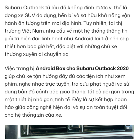
Subaru Outback từ lâu đã khẳng định được vị thế là
dòng xe SUV đa dụng, bền bỉ và sở hữu khả năng vận
hành ấn tượng trên mọi địa hình. Tuy nhiên, tại thị
trường Việt Nam, nhu cầu về một hệ thống thông tin
giải trí hiện đại, linh hoạt như Android lại trở nên cấp
thiết hơn bao giờ hết, đặc biệt với những chủ xe
thường xuyên di chuyển xa.
Việc trang bị
Android Box cho Subaru Outback 2020
giúp chủ xe tận hưởng đầy đủ các tiện ích như xem
phim, nghe nhạc trực tuyến, tra cứu phạt nguội và sử
dụng bản đồ cảnh báo giao thông, tất cả gói gọn trong
một thiết bị nhỏ gọn, tinh tế. Đây là sự kết hợp hoàn
hảo giữa công nghệ hiện đại và sự an toàn tuyệt đối
cho hệ thống zin của xe.