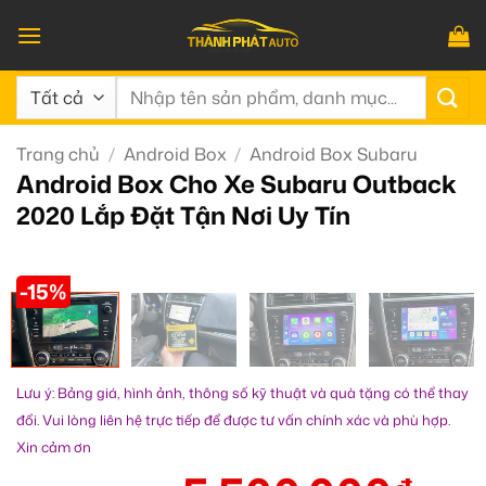
Bỏ
qua
nội
Tìm
dung
kiếm:
Trang chủ
/
Android Box
/
Android Box Subaru
Android Box Cho Xe Subaru Outback
2020 Lắp Đặt Tận Nơi Uy Tín
-15%
Lưu ý: Bảng giá, hình ảnh, thông số kỹ thuật và quà tặng có thể thay
đổi. Vui lòng liên hệ trực tiếp để được tư vấn chính xác và phù hợp.
Xin cảm ơn