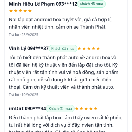
Minh Hiếu Lê Phạm 093***12
Khách đã mua
★★★★★
Nơi lắp đặt android box tuyệt vời, giá cả hợp lí,
nhân viên nhiệt tình. cảm ơn ae Thành Phát
Trả lời · 23/9/2025
Vinh Lý 094***37
★★★★★
Khách đã mua
Tôi có biết đến thành phát auto về androi box và
tôi đã liên hệ kỹ thuật viên đến lắp đặt cho tôi. Kỹ
thuật viên rất tận tình vui vẻ hoà đồng, sản phẩm
rất nhỏ gọn, dễ sử dụng k khác gì 1 chiếc điện
thoại. Cảm ơn kỹ thuật viên và thành phát auto.
Trả lời · 10/9/2025
imDat 090***34
★★★★★
Khách đã mua
Đến thành phát lắp box cảm thấy nvien rất lễ phép,
tui rất hài lòng với dịch vụ ở đây, nvien tận tình.