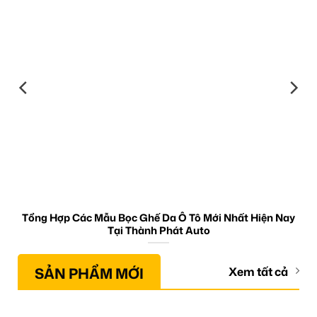
Tổng Hợp Các Mẫu Bọc Ghế Da Ô Tô Mới Nhất Hiện Nay
Tại Thành Phát Auto
SẢN PHẨM MỚI
Xem tất cả