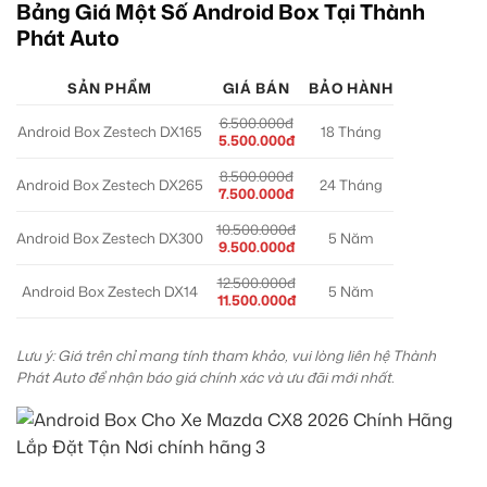
Bảng Giá Một Số Android Box Tại Thành
Phát Auto
SẢN PHẨM
GIÁ BÁN
BẢO HÀNH
6.500.000đ
Android Box Zestech DX165
18 Tháng
5.500.000đ
8.500.000đ
Android Box Zestech DX265
24 Tháng
7.500.000đ
10.500.000đ
Android Box Zestech DX300
5 Năm
9.500.000đ
12.500.000đ
Android Box Zestech DX14
5 Năm
11.500.000đ
Lưu ý: Giá trên chỉ mang tính tham khảo, vui lòng liên hệ Thành
Phát Auto để nhận báo giá chính xác và ưu đãi mới nhất.