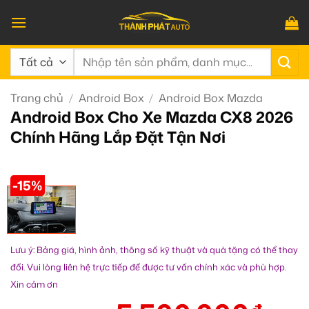
Bỏ
qua
nội
Tìm
dung
kiếm:
Trang chủ
/
Android Box
/
Android Box Mazda
Android Box Cho Xe Mazda CX8 2026
Chính Hãng Lắp Đặt Tận Nơi
-15%
Lưu ý: Bảng giá, hình ảnh, thông số kỹ thuật và quà tặng có thể thay
đổi. Vui lòng liên hệ trực tiếp để được tư vấn chính xác và phù hợp.
Xin cảm ơn