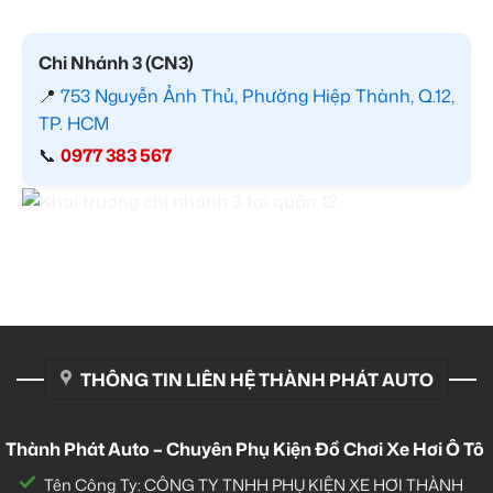
Chi Nhánh 3 (CN3)
📍
753 Nguyễn Ảnh Thủ, Phường Hiệp Thành, Q.12,
TP. HCM
📞
0977 383 567
THÔNG TIN LIÊN HỆ THÀNH PHÁT AUTO
Thành Phát Auto – Chuyên Phụ Kiện Đồ Chơi Xe Hơi Ô Tô
Tên Công Ty: CÔNG TY TNHH PHỤ KIỆN XE HƠI THÀNH