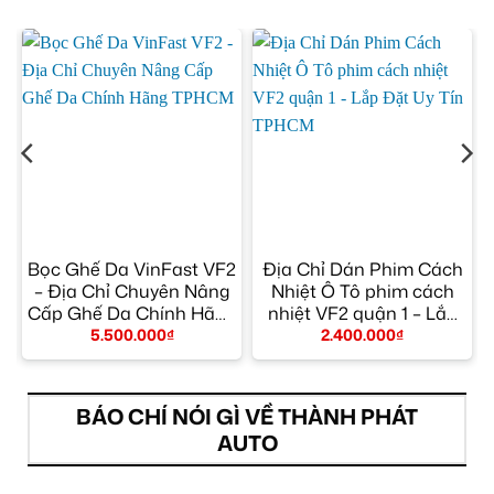
Bọc Ghế Da VinFast VF2
Địa Chỉ Dán Phim Cách
h
– Địa Chỉ Chuyên Nâng
Nhiệt Ô Tô phim cách
Cấp Ghế Da Chính Hãng
nhiệt VF2 quận 1 – Lắp
TPHCM
Đặt Uy Tín TPHCM
5.500.000
₫
2.400.000
₫
BÁO CHÍ NÓI GÌ VỀ THÀNH PHÁT
AUTO