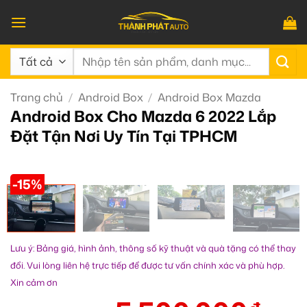
Bỏ
qua
nội
Tìm
dung
kiếm:
Trang chủ
/
Android Box
/
Android Box Mazda
Android Box Cho Mazda 6 2022 Lắp
Đặt Tận Nơi Uy Tín Tại TPHCM
-15%
Lưu ý: Bảng giá, hình ảnh, thông số kỹ thuật và quà tặng có thể thay
đổi. Vui lòng liên hệ trực tiếp để được tư vấn chính xác và phù hợp.
Xin cảm ơn