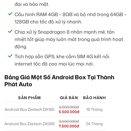
đại và bảo mật.
Cấu hình RAM 4GB – 8GB và bộ nhớ trong 64GB –
128GB cho tốc độ xử lý nhanh.
Chip xử lý Snapdragon 8 nhân mạnh mẽ, tản
nhiệt tốt giúp máy luôn mát trong quá trình hoạt
động.
Tích hợp sẵn GPS, khe cắm SIM 4G kết nối
internet tốc độ cao mọi lúc mọi nơi.
Bảng Giá Một Số Android Box Tại Thành
Phát Auto
SẢN PHẨM
GIÁ BÁN
BẢO HÀNH
6.500.000đ
Android Box Zestech DX165
18 Tháng
5.500.000đ
8.500.000đ
Android Box Zestech DX265
24 Tháng
7.500.000đ