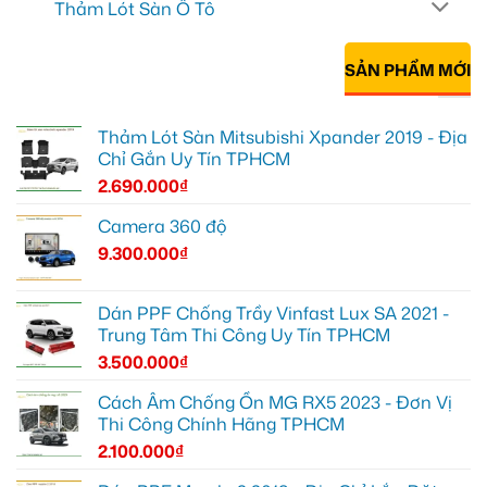
Thảm Lót Sàn Ô Tô
SẢN PHẨM MỚI
Thảm Lót Sàn Mitsubishi Xpander 2019 - Địa
Chỉ Gắn Uy Tín TPHCM
2.690.000
₫
Camera 360 độ
9.300.000
₫
Dán PPF Chống Trầy Vinfast Lux SA 2021 -
Trung Tâm Thi Công Uy Tín TPHCM
3.500.000
₫
Cách Âm Chống Ồn MG RX5 2023 - Đơn Vị
Thi Công Chính Hãng TPHCM
2.100.000
₫