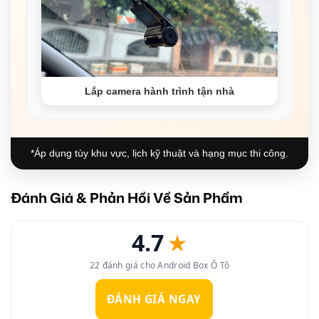
Lắp camera hành trình tận nhà
*Áp dụng tùy khu vực, lịch kỹ thuật và hạng mục thi công.
Đánh Giá & Phản Hồi Về Sản Phẩm
4.7
★
22 đánh giá cho Android Box Ô Tô
ĐÁNH GIÁ NGAY