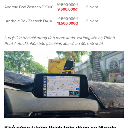
10.500.000đ
Android Box Zestech DX300
5 Năm
9.500.000đ
12.500.000đ
Android Box Zestech DX14
5 Năm
11.500.000đ
Lưu ý: Giá trên chỉ mang tính tham khảo, vui lòng liên hệ Thành
Phát Auto để nhận báo giá chính xác và ưu đãi mới nhất.
Khả năng tương thích trên dòng xe Mazda