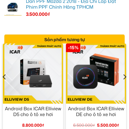
Dán PPF Mazda 2 2018 - Địa Chỉ Lắp Đặt
Phim PPF Chính Hãng TPHCM
3.500.000
₫
Sản phẩm tương tự
-15%
Android Box ICAR Elliview
Android Box ICAR Elliview
D5 cho ô tô xe hơi
DE cho ô tô xe hơi
8.800.000
₫
6.500.000
₫
5.500.000
₫