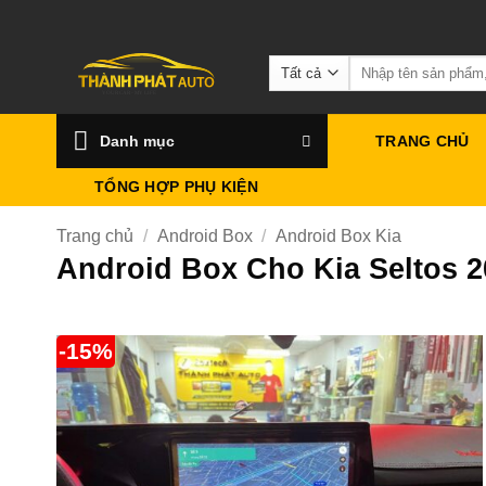
Bỏ
qua
Tìm
nội
kiếm:
dung
Danh mục
TRANG CHỦ
TỔNG HỢP PHỤ KIỆN
Trang chủ
/
Android Box
/
Android Box Kia
Android Box Cho Kia Seltos 
-15%