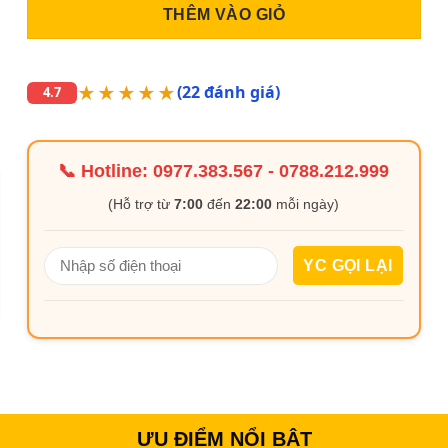
THÊM VÀO GIỎ
★★★★★
(22 đánh giá)
4.7
📞 Hotline:
0977.383.567
-
0788.212.999
(Hỗ trợ từ
7:00
đến
22:00
mỗi ngày)
ƯU ĐIỂM NỔI BẬT