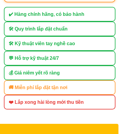
✔️ Hàng chính hãng, có bảo hành
🛠 Quy trình lắp đặt chuẩn
🛠 Kỹ thuật viên tay nghề cao
💬 Hỗ trợ kỹ thuật 24/7
💰 Giá niêm yết rõ ràng
🚚 Miễn phí lắp đặt tận nơi
❤️ Lắp xong hài lòng mới thu tiền