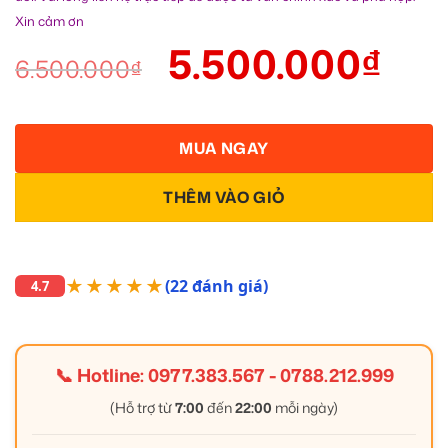
Xin cảm ơn
5.500.000
₫
6.500.000
₫
MUA NGAY
THÊM VÀO GIỎ
★★★★★
(22 đánh giá)
4.7
📞 Hotline:
0977.383.567
-
0788.212.999
(Hỗ trợ từ
7:00
đến
22:00
mỗi ngày)