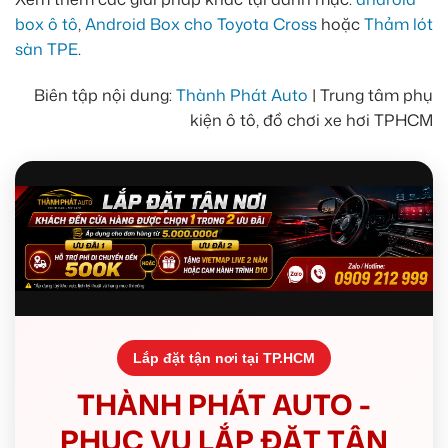
box ô tô
,
Android Box cho Toyota Cross
hoặc
Thảm lót
sàn TPE
.
Biên tập nội dung:
Thành Phát Auto
| Trung tâm phụ
kiện ô tô, đồ chơi xe hơi TPHCM
Lắp đặt tận nơi tại TP.HCM
THÀNH PHÁT AUTO -
PHỤC VỤ LẮP ĐẶT TẬN