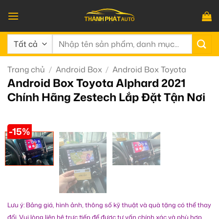
Bỏ
qua
nội
Tìm
dung
kiếm:
Trang chủ
/
Android Box
/
Android Box Toyota
Android Box Toyota Alphard 2021
Chính Hãng Zestech Lắp Đặt Tận Nơi
-15%
Lưu ý: Bảng giá, hình ảnh, thông số kỹ thuật và quà tặng có thể thay
đổi. Vui lòng liên hệ trực tiếp để được tư vấn chính xác và phù hợp.