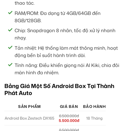
thao tác.
RAM/ROM: Đa dạng từ 4GB/64GB đến
8GB/128GB.
Chip: Snapdragon 8 nhân, tốc độ xử lý nhanh
nhạy.
Tản nhiệt: Hệ thống làm mát thông minh, hoạt
động bền bỉ suốt hành trình dài.
Tính năng: Điều khiển giọng nói AI Kiki, chia đôi
màn hình đa nhiệm.
Bảng Giá Một Số Android Box Tại Thành
Phát Auto
SẢN PHẨM
GIÁ BÁN
BẢO HÀNH
6.500.000đ
Android Box Zestech DX165
18 Tháng
5.500.000đ
8.500.000đ