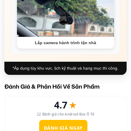
Lắp camera hành trình tận nhà
*Áp dụng tùy khu vực, lịch kỹ thuật và hạng mục thi công.
Đánh Giá & Phản Hồi Về Sản Phẩm
4.7
★
22 đánh giá cho Android Box Ô Tô
ĐÁNH GIÁ NGAY