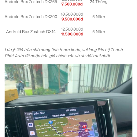
Android Box Zestech DX265
24 Tháng
7.500.000đ
10.500.000đ
Android Box Zestech DX300
5 Năm
9.500.000đ
12.500.000đ
Android Box Zestech DX14
5 Năm
11.500.000đ
Lưu ý: Giá trên chỉ mang tính tham khảo, vui lòng liên hệ Thành
Phát Auto để nhận báo giá chính xác và ưu đãi mới nhất.