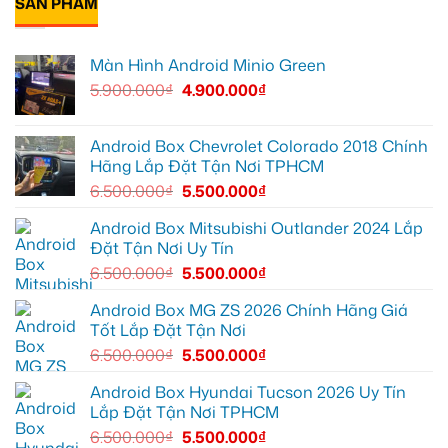
SẢN PHẨM
luận
ánh
XL7
Box
ở
sáng
tại
cho
Anh
tốt
Quận
Geely
Quang
hơn
12
EX2
lắp
Màn Hình Android Minio Green
để
tại
Android
ghi
Quận
box
5.900.000
₫
4.900.000
₫
lại
10
xe
mọi
để
Geely
cung
xem
EX2
đường
Youtube
tại
Quận
Android Box Chevrolet Colorado 2018 Chính
Gò
Hãng Lắp Đặt Tận Nơi TPHCM
Vấp
để
6.500.000
₫
5.500.000
₫
xem
YouTube
và
Android Box Mitsubishi Outlander 2024 Lắp
dẫn
Đặt Tận Nơi Uy Tín
đường
6.500.000
₫
5.500.000
₫
Android Box MG ZS 2026 Chính Hãng Giá
Tốt Lắp Đặt Tận Nơi
6.500.000
₫
5.500.000
₫
Android Box Hyundai Tucson 2026 Uy Tín
Lắp Đặt Tận Nơi TPHCM
6.500.000
₫
5.500.000
₫