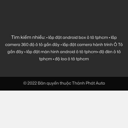
Tìm kiếm nhiều:
•
lắp đặt android box ô tô tphcm
•
lắp
camera 360 độ ô tô gần đây
•
lắp đặt camera hành trình Ô Tô
gần đây
•
lắp đặt màn hình android ô tô tphcm
•
độ đèn ô tô
tphcm
•
độ loa ô tô tphcm
© 2022 Bản quyền thuộc Thành Phát Auto