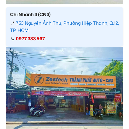
Chi Nhánh 3 (CN3)
📍
753 Nguyễn Ảnh Thủ, Phường Hiệp Thành, Q.12,
TP. HCM
📞
0977 383 567