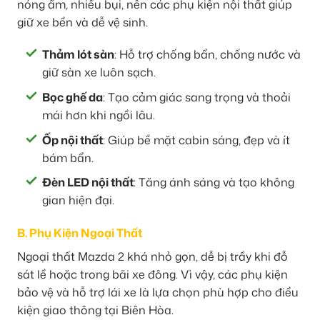
nóng ẩm, nhiều bụi, nên các phụ kiện nội thất giúp
giữ xe bền và dễ vệ sinh.
Thảm lót sàn
: Hỗ trợ chống bẩn, chống nước và
giữ sàn xe luôn sạch.
Bọc ghế da
: Tạo cảm giác sang trọng và thoải
mái hơn khi ngồi lâu.
Ốp nội thất
: Giúp bề mặt cabin sáng, đẹp và ít
bám bẩn.
Đèn LED nội thất
: Tăng ánh sáng và tạo không
gian hiện đại.
B. Phụ Kiện Ngoại Thất
Ngoại thất Mazda 2 khá nhỏ gọn, dễ bị trầy khi đỗ
sát lề hoặc trong bãi xe đông. Vì vậy, các phụ kiện
bảo vệ và hỗ trợ lái xe là lựa chọn phù hợp cho điều
kiện giao thông tại Biên Hòa.