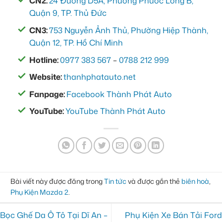
CN2:
24 Đường D5A, Phường Phước Long B,
Quận 9, TP. Thủ Đức
CN3:
753 Nguyễn Ảnh Thủ, Phường Hiệp Thành,
Quận 12, TP. Hồ Chí Minh
Hotline:
0977 383 567
–
0788 212 999
Website:
thanhphatauto.net
Fanpage:
Facebook Thành Phát Auto
YouTube:
YouTube Thành Phát Auto
Bài viết này được đăng trong
Tin tức
và được gắn thẻ
biên hoà
,
Phụ Kiện Mazda 2
.
Bọc Ghế Da Ô Tô Tại Dĩ An –
Phụ Kiện Xe Bán Tải Ford