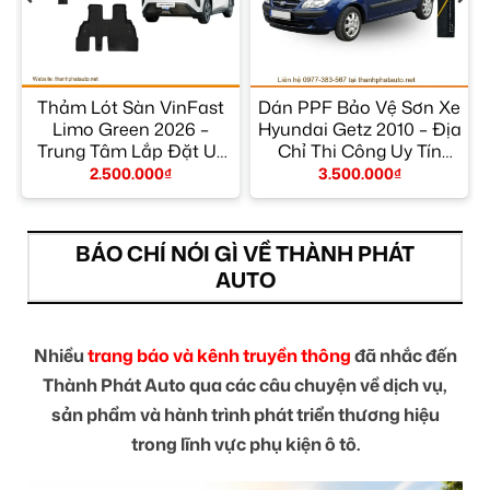
Thảm Lót Sàn VinFast
Dán PPF Bảo Vệ Sơn Xe
Limo Green 2026 –
Hyundai Getz 2010 – Địa
Trung Tâm Lắp Đặt Uy
Chỉ Thi Công Uy Tín
Tín TPHCM
TPHCM
2.500.000
₫
3.500.000
₫
BÁO CHÍ NÓI GÌ VỀ THÀNH PHÁT
AUTO
Nhiều
trang báo và kênh truyền thông
đã nhắc đến
Thành Phát Auto qua các câu chuyện về dịch vụ,
sản phẩm và hành trình phát triển thương hiệu
trong lĩnh vực phụ kiện ô tô.