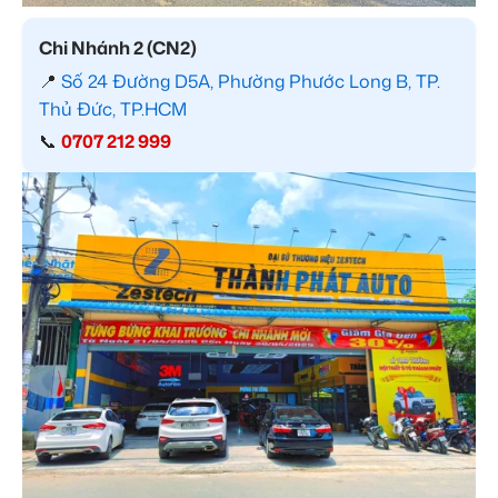
Chi Nhánh 2 (CN2)
📍
Số 24 Đường D5A, Phường Phước Long B, TP.
Thủ Đức, TP.HCM
📞
0707 212 999