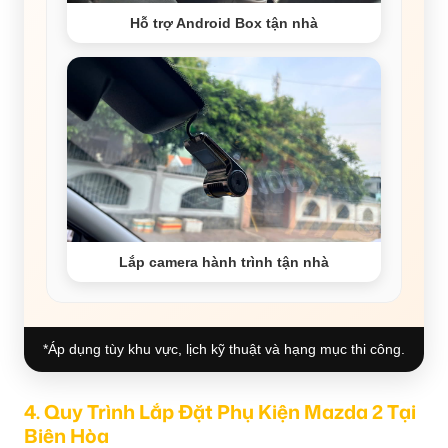
Hỗ trợ Android Box tận nhà
Lắp camera hành trình tận nhà
*Áp dụng tùy khu vực, lịch kỹ thuật và hạng mục thi công.
4. Quy Trình Lắp Đặt Phụ Kiện Mazda 2 Tại
Biên Hòa