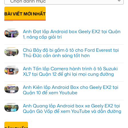
Chọn danh mục
BÀI VIẾT MỚI NHẤT
Anh Đạt lắp Android box Geely EX2 tại Quận
1, nâng cấp giải trí
Không
có
Chú Bảy độ bi gầm ô tô cho Ford Everest tại
bình
luận
Thủ Đức cần ánh sáng tốt hơn
ở
Anh
Không
Đạt
có
Anh Tấn lắp Camera hành trình ô tô Suzuki
lắp
bình
Android
luận
XL7 tại Quận 12 để ghi lại mọi cung đường
box
ở
Geely
Chú
Không
EX2
Bảy
có
Anh Kiên lắp Android Box cho Geely EX2 tại
tại
độ
bình
Quận
bi
luận
Quận 10 để xem Youtube
1,
gầm
ở
nâng
ô
Anh
Không
cấp
tô
Tấn
có
Anh Quang lắp Android box xe Geely EX2 tại
giải
cho
lắp
bình
trí
Ford
Camera
luận
Quận Gò Vấp để xem YouTube và dẫn đường
Everest
hành
ở
tại
trình
Anh
Không
Thủ
ô
Kiên
có
Đức
tô
lắp
bình
cần
Suzuki
Android