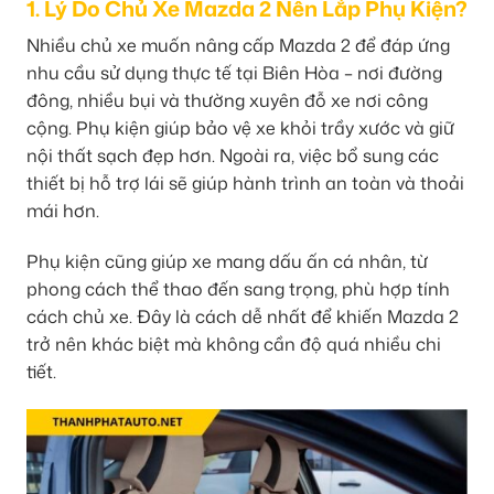
1. Lý Do Chủ Xe Mazda 2 Nên Lắp Phụ Kiện?
Nhiều chủ xe muốn nâng cấp Mazda 2 để đáp ứng
nhu cầu sử dụng thực tế tại Biên Hòa – nơi đường
đông, nhiều bụi và thường xuyên đỗ xe nơi công
cộng. Phụ kiện giúp bảo vệ xe khỏi trầy xước và giữ
nội thất sạch đẹp hơn. Ngoài ra, việc bổ sung các
thiết bị hỗ trợ lái sẽ giúp hành trình an toàn và thoải
mái hơn.
Phụ kiện cũng giúp xe mang dấu ấn cá nhân, từ
phong cách thể thao đến sang trọng, phù hợp tính
cách chủ xe. Đây là cách dễ nhất để khiến Mazda 2
trở nên khác biệt mà không cần độ quá nhiều chi
tiết.