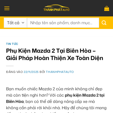
Bỏ
qua
nội
Tìm
dung
kiếm:
TIN TỨC
Phụ Kiện Mazda 2 Tại Biên Hòa –
Giải Pháp Hoàn Thiện Xe Toàn Diện
ĐĂNG VÀO
22/11/2025
BỞI
THANHPHATAUTO
Bạn muốn chiếc Mazda 2 của mình không chỉ đẹp
mà còn tiện nghi hơn? Với các
phụ kiện Mazda 2 tại
Biên Hòa
, bạn có thể dễ dàng nâng cấp xe mà
không cần phải rời khỏi nhà. Hãy để chúng tôi mang