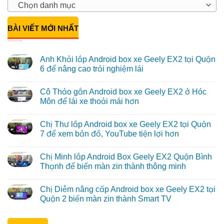
Chọn danh mục
BÀI VIẾT MỚI NHẤT
Anh Khải lắp Android box xe Geely EX2 tại Quận
6 để nâng cao trải nghiệm lái
Không
có
Cô Thảo gắn Android box xe Geely EX2 ở Hóc
bình
luận
Môn để lái xe thoải mái hơn
ở
Anh
Không
Khải
có
Chị Thư lắp Android box xe Geely EX2 tại Quận
lắp
bình
Android
luận
7 để xem bản đồ, YouTube tiện lợi hơn
box
ở
xe
Cô
Không
Geely
Thảo
có
Chị Minh lắp Android Box Geely EX2 Quận Bình
EX2
gắn
bình
tại
Android
luận
Thạnh để biến màn zin thành thông minh
Quận
box
ở
6
xe
Chị
Không
để
Geely
Thư
có
Chị Diễm nâng cấp Android box xe Geely EX2 tại
nâng
EX2
lắp
bình
cao
ở
Android
luận
Quận 2 biến màn zin thành Smart TV
trải
Hóc
box
ở
nghiệm
Môn
xe
Chị
Không
lái
để
Geely
Minh
có
lái
EX2
lắp
bình