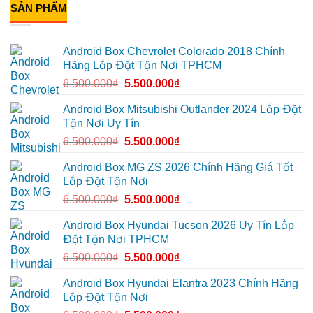
xe
tại
Android
SẢN PHẨM
luận
thoải
Quận
Box
ở
mái
7
Geely
Chị
hơn
để
EX2
Diễm
xem
Quận
nâng
Android Box Chevrolet Colorado 2018 Chính
bản
Bình
cấp
đồ,
Thạnh
Android
Hãng Lắp Đặt Tận Nơi TPHCM
YouTube
để
box
tiện
biến
xe
6.500.000
₫
5.500.000
₫
lợi
màn
Geely
hơn
zin
EX2
thành
tại
Android Box Mitsubishi Outlander 2024 Lắp Đặt
thông
Quận
Tận Nơi Uy Tín
minh
2
biến
6.500.000
₫
5.500.000
₫
màn
zin
thành
Android Box MG ZS 2026 Chính Hãng Giá Tốt
Smart
TV
Lắp Đặt Tận Nơi
6.500.000
₫
5.500.000
₫
Android Box Hyundai Tucson 2026 Uy Tín Lắp
Đặt Tận Nơi TPHCM
6.500.000
₫
5.500.000
₫
Android Box Hyundai Elantra 2023 Chính Hãng
Lắp Đặt Tận Nơi