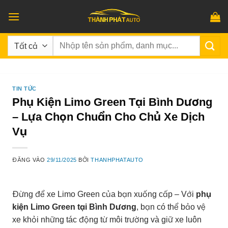
Bỏ
qua
nội
Tìm
dung
kiếm:
TIN TỨC
Phụ Kiện Limo Green Tại Bình Dương
– Lựa Chọn Chuẩn Cho Chủ Xe Dịch
Vụ
ĐĂNG VÀO
29/11/2025
BỞI
THANHPHATAUTO
Đừng để xe Limo Green của bạn xuống cấp – Với
phụ
kiện Limo Green tại Bình Dương
, bạn có thể bảo vệ
xe khỏi những tác động từ môi trường và giữ xe luôn