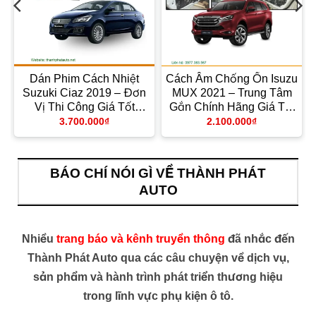
Dán Phim Cách Nhiệt
Cách Âm Chống Ồn Isuzu
Suzuki Ciaz 2019 – Đơn
MUX 2021 – Trung Tâm
y
Vị Thi Công Giá Tốt
Gắn Chính Hãng Giá Tốt
TPHCM
TPHCM
3.700.000
₫
2.100.000
₫
BÁO CHÍ NÓI GÌ VỀ THÀNH PHÁT
AUTO
Nhiều
trang báo và kênh truyền thông
đã nhắc đến
Thành Phát Auto qua các câu chuyện về dịch vụ,
sản phẩm và hành trình phát triển thương hiệu
trong lĩnh vực phụ kiện ô tô.