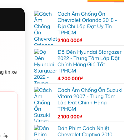
Cách Âm Chống Ồn
Chevrolet Orlando 2018 -
Địa Chỉ Lắp Đặt Uy Tín
TPHCM
2.100.000
₫
Độ Đèn Hyundai Stargazer
2022 - Trung Tâm Lắp Đặt
Chính Hãng Giá Tốt
TPHCM
g tin xe
4.200.000
₫
Cách Âm Chống Ồn Suzuki
Vitara 2007 - Trung Tâm
Lắp Đặt Chính Hãng
TPHCM
2.100.000
₫
Dán Phim Cách Nhiệt
Chevrolet Captiva 2010
i lắp