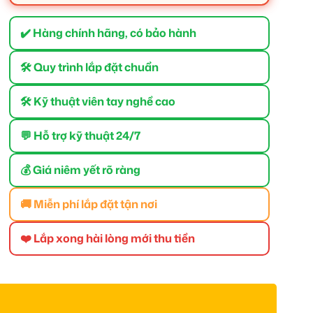
✔️ Hàng chính hãng, có bảo hành
🛠 Quy trình lắp đặt chuẩn
🛠 Kỹ thuật viên tay nghề cao
💬 Hỗ trợ kỹ thuật 24/7
💰 Giá niêm yết rõ ràng
🚚 Miễn phí lắp đặt tận nơi
❤️ Lắp xong hài lòng mới thu tiền