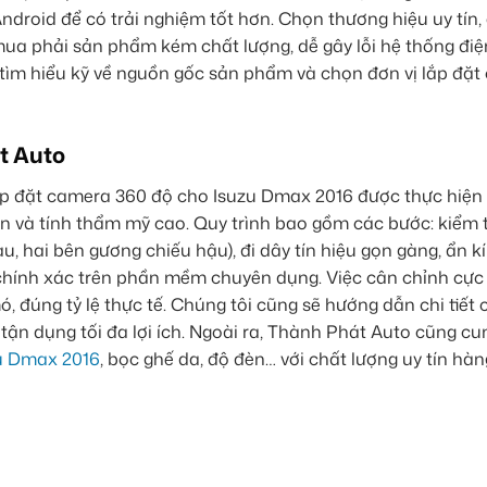
droid để có trải nghiệm tốt hơn. Chọn thương hiệu uy tín,
 mua phải sản phẩm kém chất lượng, dễ gây lỗi hệ thống điệ
ìm hiểu kỹ về nguồn gốc sản phẩm và chọn đơn vị lắp đặt
t Auto
lắp đặt camera 360 độ cho Isuzu Dmax 2016 được thực hiện 
n và tính thẩm mỹ cao. Quy trình bao gồm các bước: kiểm 
sau, hai bên gương chiếu hậu), đi dây tín hiệu gọn gàng, ẩn k
h chính xác trên phần mềm chuyên dụng. Việc cân chỉnh cực
 đúng tỷ lệ thực tế. Chúng tôi cũng sẽ hướng dẫn chi tiết 
ận dụng tối đa lợi ích. Ngoài ra, Thành Phát Auto cũng cu
zu Dmax 2016
, bọc ghế da, độ đèn… với chất lượng uy tín hàn