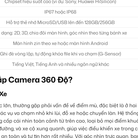
Chipset hiệu suất cao (ví dụ: Sony, Huawei HiSilicon)
IP67 hoặc IP68
Hỗ trợ thẻ nhớ MicroSD/USB lên đến 128GB/256GB
 dạng: 2D, 3D, chia đôi màn hình, góc nhìn theo từng bánh xe
Màn hình zin theo xe hoặc màn hình Android
Ghi đè vòng lặp, tự động khóa file khi va chạm (G-Sensor)
Tiếng Việt, Tiếng Anh và nhiều ngôn ngữ khác
Lắp Camera 360 Độ?
 Xe
 lớn, thường gặp phải vấn đề về điểm mù, đặc biệt là ở ha
các vụ va chạm nhỏ khi lùi, đỗ xe hoặc chuyển làn. Hệ thố
g cấp cái nhìn toàn cảnh từ trên cao, loại bỏ mọi điểm khu
 đường, và xe cộ xung quanh, giúp việc điều khiển xe trong 
n toàn và tự tin hơn rất nhiều. Với góc nhìn trực quan, bạ