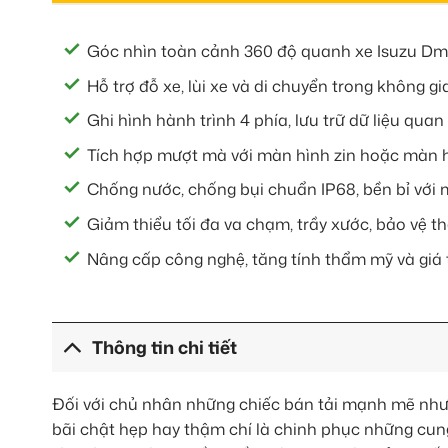
Góc nhìn toàn cảnh 360 độ quanh xe Isuzu Dm
Hỗ trợ đỗ xe, lùi xe và di chuyển trong không gi
Ghi hình hành trình 4 phía, lưu trữ dữ liệu quan 
Tích hợp mượt mà với màn hình zin hoặc màn h
Chống nước, chống bụi chuẩn IP68, bền bỉ với mọ
Giảm thiểu tối đa va chạm, trầy xước, bảo vệ th
Nâng cấp công nghệ, tăng tính thẩm mỹ và giá 
Thông tin chi tiết
Đối với chủ nhân những chiếc bán tải mạnh mẽ như I
bãi chật hẹp hay thậm chí là chinh phục những cun