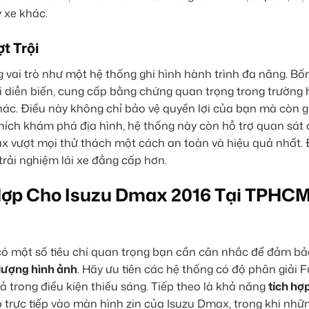
y xe khác.
t Trội
 vai trò như một hệ thống ghi hình hành trình đa năng. Bố
ọi diễn biến, cung cấp bằng chứng quan trọng trong trường 
. Điều này không chỉ bảo vệ quyền lợi của bạn mà còn g
thích khám phá địa hình, hệ thống này còn hỗ trợ quan sát 
x vượt mọi thử thách một cách an toàn và hiệu quả nhất. 
rải nghiệm lái xe đẳng cấp hơn.
ợp Cho Isuzu Dmax 2016 Tại TPHC
có một số tiêu chí quan trọng bạn cần cân nhắc để đảm bả
lượng hình ảnh
. Hãy ưu tiên các hệ thống có độ phân giải F
 trong điều kiện thiếu sáng. Tiếp theo là khả năng
tích hợ
p trực tiếp vào màn hình zin của Isuzu Dmax, trong khi nhữ