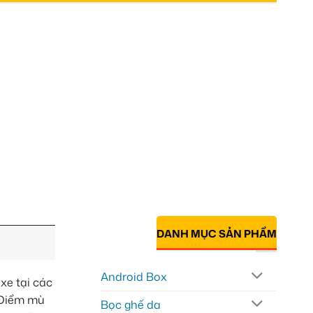
DANH MỤC SẢN PHẨM
Android Box
xe tại các
 Điểm mù
Bọc ghế da