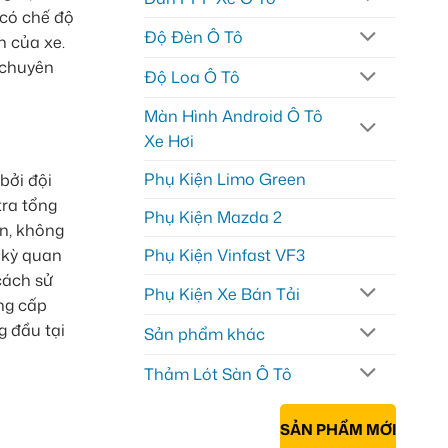
 có chế độ
Độ Đèn Ô Tô
n của xe.
 chuyên
Độ Loa Ô Tô
Màn Hình Android Ô Tô
Xe Hơi
Phụ Kiện Limo Green
bởi đội
tra tổng
Phụ Kiện Mazda 2
ín, không
Phụ Kiện Vinfast VF3
 kỳ quan
cách sử
Phụ Kiện Xe Bán Tải
ng cấp
g đầu tại
Sản phẩm khác
Thảm Lót Sàn Ô Tô
SẢN PHẨM MỚI