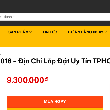
SẢN PHẨM
TIN TỨC
DỰ ÁN HẰNG NGÀY
u
016 – Địa Chỉ Lắp Đặt Uy Tín TP
9.300.000
₫
MUA NGAY