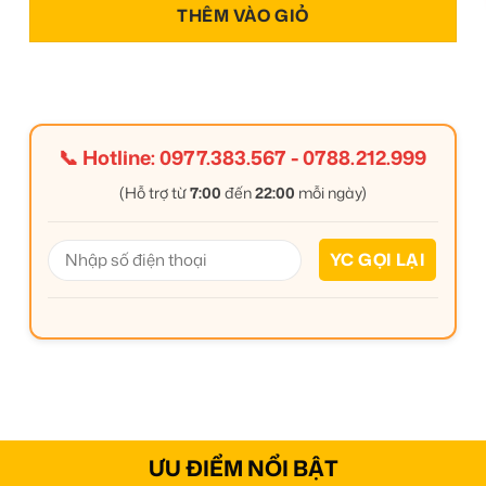
THÊM VÀO GIỎ
📞 Hotline:
0977.383.567
-
0788.212.999
(Hỗ trợ từ
7:00
đến
22:00
mỗi ngày)
ƯU ĐIỂM NỔI BẬT