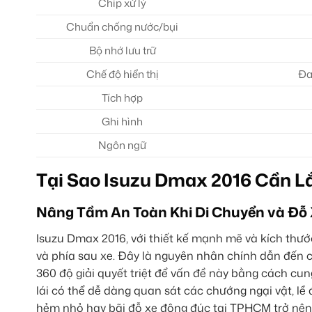
Chip xử lý
Chuẩn chống nước/bụi
Bộ nhớ lưu trữ
Chế độ hiển thị
Đa
Tích hợp
Ghi hình
Ngôn ngữ
Tại Sao Isuzu Dmax 2016 Cần 
Nâng Tầm An Toàn Khi Di Chuyển và Đỗ
Isuzu Dmax 2016, với thiết kế mạnh mẽ và kích thước
và phía sau xe. Đây là nguyên nhân chính dẫn đến 
360 độ giải quyết triệt để vấn đề này bằng cách cun
lái có thể dễ dàng quan sát các chướng ngại vật, lề
hẻm nhỏ hay bãi đỗ xe đông đúc tại TPHCM trở nên a