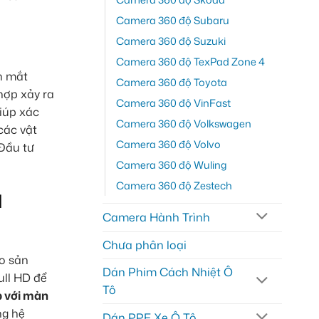
Camera 360 độ Subaru
Camera 360 độ Suzuki
Camera 360 độ TexPad Zone 4
n mắt
Camera 360 độ Toyota
hợp xảy ra
Camera 360 độ VinFast
iúp xác
Camera 360 độ Volkswagen
các vật
Camera 360 độ Volvo
Đầu tư
Camera 360 độ Wuling
Camera 360 độ Zestech
M
Camera Hành Trình
Chưa phân loại
o sản
Dán Phim Cách Nhiệt Ô
ull HD để
Tô
p với màn
ng hệ
Dán PPF Xe Ô Tô