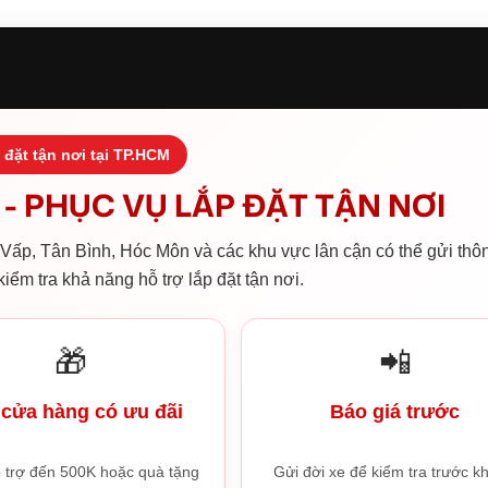
 đặt tận nơi tại TP.HCM
- PHỤC VỤ LẮP ĐẶT TẬN NƠI
ấp, Tân Bình, Hóc Môn và các khu vực lân cận có thể gửi thôn
iểm tra khả năng hỗ trợ lắp đặt tận nơi.
🎁
📲
cửa hàng có ưu đãi
Báo giá trước
 trợ đến 500K hoặc quà tặng
Gửi đời xe để kiểm tra trước kh