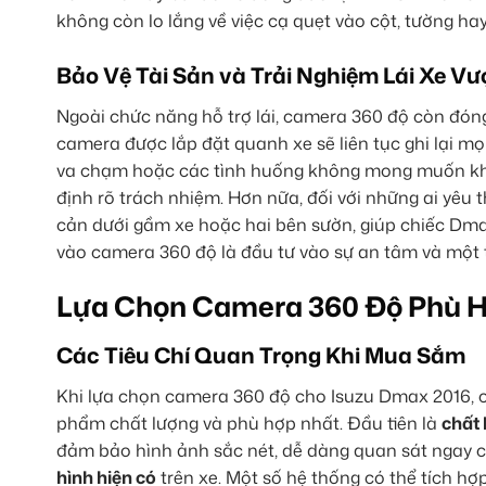
không còn lo lắng về việc cạ quẹt vào cột, tường ha
Bảo Vệ Tài Sản và Trải Nghiệm Lái Xe Vượ
Ngoài chức năng hỗ trợ lái, camera 360 độ còn đóng
camera được lắp đặt quanh xe sẽ liên tục ghi lại m
va chạm hoặc các tình huống không mong muốn khác
định rõ trách nhiệm. Hơn nữa, đối với những ai yêu 
cản dưới gầm xe hoặc hai bên sườn, giúp chiếc Dma
vào camera 360 độ là đầu tư vào sự an tâm và một t
Lựa Chọn Camera 360 Độ Phù H
Các Tiêu Chí Quan Trọng Khi Mua Sắm
Khi lựa chọn camera 360 độ cho Isuzu Dmax 2016, 
phẩm chất lượng và phù hợp nhất. Đầu tiên là
chất 
đảm bảo hình ảnh sắc nét, dễ dàng quan sát ngay cả
hình hiện có
trên xe. Một số hệ thống có thể tích hợ