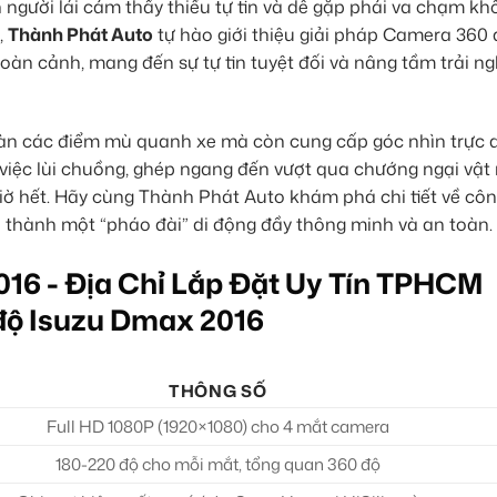
n người lái cảm thấy thiếu tự tin và dễ gặp phải va chạm k
,
Thành Phát Auto
tự hào giới thiệu giải pháp Camera 360
oàn cảnh, mang đến sự tự tin tuyệt đối và nâng tầm trải ng
àn các điểm mù quanh xe mà còn cung cấp góc nhìn trực 
 việc lùi chuồng, ghép ngang đến vượt qua chướng ngại vật
giờ hết. Hãy cùng Thành Phát Auto khám phá chi tiết về cô
n thành một “pháo đài” di động đầy thông minh và an toàn.
độ Isuzu Dmax 2016
THÔNG SỐ
Full HD 1080P (1920×1080) cho 4 mắt camera
180-220 độ cho mỗi mắt, tổng quan 360 độ