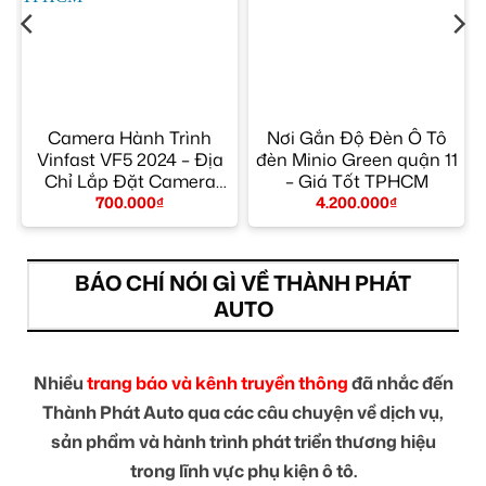
Camera Hành Trình
Nơi Gắn Độ Đèn Ô Tô
Vinfast VF5 2024 – Địa
đèn Minio Green quận 11
Chỉ Lắp Đặt Camera
– Giá Tốt TPHCM
Hành Trình Uy Tín
700.000
₫
4.200.000
₫
TPHCM
BÁO CHÍ NÓI GÌ VỀ THÀNH PHÁT
AUTO
Nhiều
trang báo và kênh truyền thông
đã nhắc đến
Thành Phát Auto qua các câu chuyện về dịch vụ,
sản phẩm và hành trình phát triển thương hiệu
trong lĩnh vực phụ kiện ô tô.