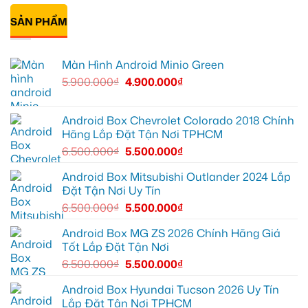
zin
ở
tô
Đạt
có
giới
Quận
Minio
lắp
bình
hạn
12
Green
Android
SẢN PHẨM
luận
cho
box
ở
Suzuki
Geely
Chú
XL7
EX2
Bảy
tại
tại
độ
Màn Hình Android Minio Green
Quận
Quận
bi
9
1,
gầm
5.900.000
₫
4.900.000
₫
vì
nâng
ô
màn
cấp
tô
zin
giải
cho
thiếu
trí
Ford
tiện
Everest
Android Box Chevrolet Colorado 2018 Chính
ích
tại
Hãng Lắp Đặt Tận Nơi TPHCM
Thủ
Đức
6.500.000
₫
5.500.000
₫
cần
ánh
sáng
Android Box Mitsubishi Outlander 2024 Lắp
tốt
Đặt Tận Nơi Uy Tín
hơn
6.500.000
₫
5.500.000
₫
Android Box MG ZS 2026 Chính Hãng Giá
Tốt Lắp Đặt Tận Nơi
6.500.000
₫
5.500.000
₫
Android Box Hyundai Tucson 2026 Uy Tín
Lắp Đặt Tận Nơi TPHCM