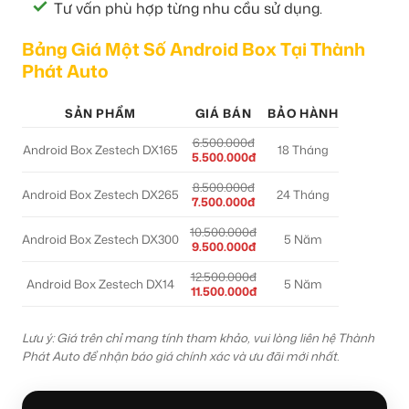
Tư vấn phù hợp từng nhu cầu sử dụng.
Bảng Giá Một Số Android Box Tại Thành
Phát Auto
SẢN PHẨM
GIÁ BÁN
BẢO HÀNH
6.500.000đ
Android Box Zestech DX165
18 Tháng
5.500.000đ
8.500.000đ
Android Box Zestech DX265
24 Tháng
7.500.000đ
10.500.000đ
Android Box Zestech DX300
5 Năm
9.500.000đ
12.500.000đ
Android Box Zestech DX14
5 Năm
11.500.000đ
Lưu ý: Giá trên chỉ mang tính tham khảo, vui lòng liên hệ Thành
Phát Auto để nhận báo giá chính xác và ưu đãi mới nhất.