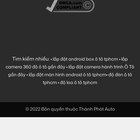
Tìm kiếm nhiều:
•
lắp đặt android box ô tô tphcm
•
lắp
camera 360 độ ô tô gần đây
•
lắp đặt camera hành trình Ô Tô
gần đây
•
lắp đặt màn hình android ô tô tphcm
•
độ đèn ô tô
tphcm
•
độ loa ô tô tphcm
© 2022 Bản quyền thuộc Thành Phát Auto