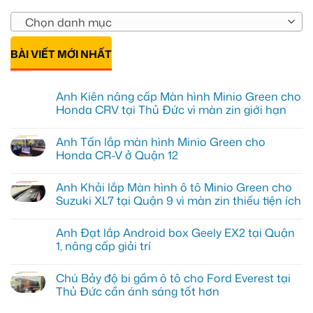
Chọn danh mục
BÀI VIẾT MỚI NHẤT
Anh Kiên nâng cấp Màn hình Minio Green cho
Honda CRV tại Thủ Đức vì màn zin giới hạn
Không
có
Anh Tấn lắp màn hình Minio Green cho
bình
luận
Honda CR-V ở Quận 12
ở
Anh
Không
Kiên
có
Anh Khải lắp Màn hình ô tô Minio Green cho
nâng
bình
cấp
luận
Suzuki XL7 tại Quận 9 vì màn zin thiếu tiện ích
Màn
ở
hình
Anh
Không
Minio
Tấn
có
Anh Đạt lắp Android box Geely EX2 tại Quận
Green
lắp
bình
cho
màn
luận
1, nâng cấp giải trí
Honda
hình
ở
CRV
Minio
Anh
Không
tại
Green
Khải
có
Chú Bảy độ bi gầm ô tô cho Ford Everest tại
Thủ
cho
lắp
bình
Đức
Honda
Màn
luận
Thủ Đức cần ánh sáng tốt hơn
vì
CR-
hình
ở
màn
V
ô
Anh
Không