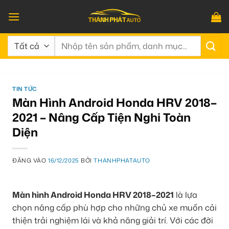
Bỏ
qua
nội
Tìm
dung
kiếm:
TIN TỨC
Màn Hình Android Honda HRV 2018–
2021 – Nâng Cấp Tiện Nghi Toàn
Diện
ĐĂNG VÀO
16/12/2025
BỞI
THANHPHATAUTO
Màn hình Android Honda HRV 2018–2021
là lựa
chọn nâng cấp phù hợp cho những chủ xe muốn cải
thiện trải nghiệm lái và khả năng giải trí. Với các đời