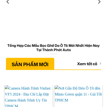
Tổng Hợp Các Mẫu Bọc Ghế Da Ô Tô Mới Nhất Hiện Nay
Tại Thành Phát Auto
SẢN PHẨM MỚI
Xem tất cả