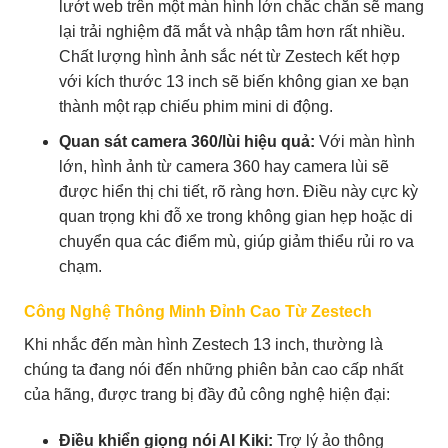
lướt web trên một màn hình lớn chắc chắn sẽ mang
lại trải nghiệm đã mắt và nhập tâm hơn rất nhiều.
Chất lượng hình ảnh sắc nét từ Zestech kết hợp
với kích thước 13 inch sẽ biến không gian xe bạn
thành một rạp chiếu phim mini di động.
Quan sát camera 360/lùi hiệu quả:
Với màn hình
lớn, hình ảnh từ camera 360 hay camera lùi sẽ
được hiển thị chi tiết, rõ ràng hơn. Điều này cực kỳ
quan trọng khi đỗ xe trong không gian hẹp hoặc di
chuyển qua các điểm mù, giúp giảm thiểu rủi ro va
chạm.
Công Nghệ Thông Minh Đỉnh Cao Từ Zestech
Khi nhắc đến màn hình Zestech 13 inch, thường là
chúng ta đang nói đến những phiên bản cao cấp nhất
của hãng, được trang bị đầy đủ công nghệ hiện đại:
Điều khiển giọng nói AI Kiki:
Trợ lý ảo thông