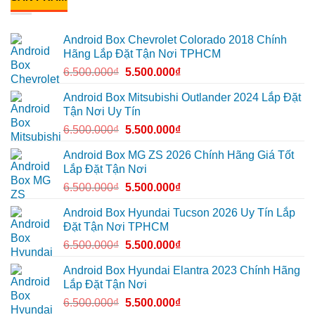
Quận
box
ở
Gò
xe
Cô
Vấp
Geely
Thảo
để
EX2
gắn
Android Box Chevrolet Colorado 2018 Chính
xem
tại
Android
YouTube
Quận
box
Hãng Lắp Đặt Tận Nơi TPHCM
và
6
xe
dẫn
để
Geely
6.500.000
₫
5.500.000
₫
đường
nâng
EX2
cao
ở
trải
Hóc
Android Box Mitsubishi Outlander 2024 Lắp Đặt
nghiệm
Môn
Tận Nơi Uy Tín
lái
để
lái
6.500.000
₫
5.500.000
₫
xe
thoải
mái
Android Box MG ZS 2026 Chính Hãng Giá Tốt
hơn
Lắp Đặt Tận Nơi
6.500.000
₫
5.500.000
₫
Android Box Hyundai Tucson 2026 Uy Tín Lắp
Đặt Tận Nơi TPHCM
6.500.000
₫
5.500.000
₫
Android Box Hyundai Elantra 2023 Chính Hãng
Lắp Đặt Tận Nơi
6.500.000
₫
5.500.000
₫