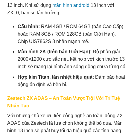
13 inch. Khi sử dụng
màn hình android
13 inch với
ZX10, bạn sẽ tận hưởng:
Cấu hình:
RAM 4GB / ROM 64GB (bản Cao Cấp)
hoặc RAM 8GB / ROM 128GB (bản Giới Hạn),
Chip UIS7862S 8 nhân mạnh mẽ.
Màn hình 2K (trên bản Giới Hạn):
Độ phân giải
2000×1200 cực sắc nét, kết hợp với kích thước 13
inch sẽ mang lại hình ảnh sống động chưa từng có.
Hợp kim Titan, tản nhiệt hiệu quả:
Đảm bảo hoạt
động ổn định và bền bỉ.
Zestech ZX ADAS – An Toàn Vượt Trội Với Trí Tuệ
Nhân Tạo
Với những chủ xe ưu tiên công nghệ an toàn, dòng ZX
ADAS của Zestech là lựa chọn không thể bỏ qua. Màn
hình 13 inch sẽ phát huy tối đa hiệu quả các tính năng