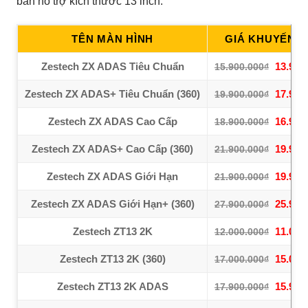
bản hỗ trợ kích thước 13 inch:
TÊN MÀN HÌNH
GIÁ KHUYẾN M
Zestech ZX ADAS Tiêu Chuẩn
13.900
15.900.000₫
Zestech ZX ADAS+ Tiêu Chuẩn (360)
17.900
19.900.000₫
Zestech ZX ADAS Cao Cấp
16.900
18.900.000₫
Zestech ZX ADAS+ Cao Cấp (360)
19.900
21.900.000₫
Zestech ZX ADAS Giới Hạn
19.900
21.900.000₫
Zestech ZX ADAS Giới Hạn+ (360)
25.900
27.900.000₫
Zestech ZT13 2K
11.000
12.000.000₫
Zestech ZT13 2K (360)
15.000
17.000.000₫
Zestech ZT13 2K ADAS
15.900
17.900.000₫