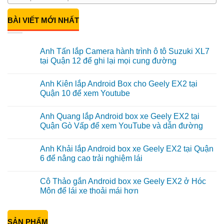
BÀI VIẾT MỚI NHẤT
Anh Tấn lắp Camera hành trình ô tô Suzuki XL7
tại Quận 12 để ghi lại mọi cung đường
Không
có
Anh Kiên lắp Android Box cho Geely EX2 tại
bình
luận
Quận 10 để xem Youtube
ở
Anh
Không
Tấn
có
Anh Quang lắp Android box xe Geely EX2 tại
lắp
bình
Camera
luận
Quận Gò Vấp để xem YouTube và dẫn đường
hành
ở
trình
Anh
Không
ô
Kiên
có
Anh Khải lắp Android box xe Geely EX2 tại Quận
tô
lắp
bình
Suzuki
Android
luận
6 để nâng cao trải nghiệm lái
XL7
Box
ở
tại
cho
Anh
Không
Quận
Geely
Quang
có
Cô Thảo gắn Android box xe Geely EX2 ở Hóc
12
EX2
lắp
bình
để
tại
Android
luận
Môn để lái xe thoải mái hơn
ghi
Quận
box
ở
lại
10
xe
Anh
Không
mọi
để
Geely
Khải
có
cung
xem
EX2
lắp
bình
đường
Youtube
tại
Android
SẢN PHẨM
luận