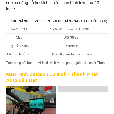
có khả năng hỗ trợ kích thước màn hình lớn như 13
inch:
TÍNH NĂNG
ZESTECH ZX10 (BẢN CAO CẤP/GIỚI HẠN)
Z
RAM/ROM
4GB/64GB hoặc 8GB/128GB
Chip
UIS7862S
Hệ điều hành
Android 10
Màn hình hỗ trợ
HD / 2K (trên bản Giới Hạn)
Tính năng nổi bật
AI Kiki, định vị xe, phạt nguội, tản nhiệt Titan
Màn Hình Zestech 13 Inch - Thành Phát
Auto Lắp Đặt