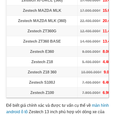
Zestech XFORCE (360)
15.400
17.400.000₫
Zestech MAZDA MLK
15.000
17.000.000₫
Zestech MAZDA MLK (360)
20.400
22.400.000₫
Zestech ZT360G
11.400
12.400.000₫
Zestech ZT360 BASE
13.400
14.400.000₫
Zestech E360
8.000.
9.000.000₫
Zestech Z18
4.400.
5.400.000₫
Zestech Z18 360
9.000.
10.000.000₫
Zestech S100J
6.400.
7.400.000₫
Zestech Z100
6.900.
7.900.000₫
Để biết giá chính xác và được tư vấn cụ thể về
màn hình
android ô tô
Zestech 13 inch phù hợp với dòng xe của