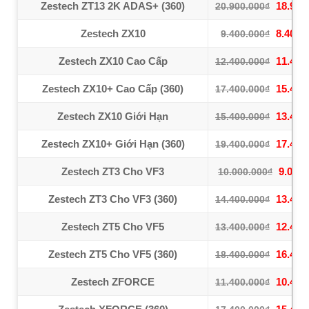
Zestech ZT13 2K ADAS+ (360)
18.900
20.900.000₫
Zestech ZX10
8.400.
9.400.000₫
Zestech ZX10 Cao Cấp
11.400
12.400.000₫
Zestech ZX10+ Cao Cấp (360)
15.400
17.400.000₫
Zestech ZX10 Giới Hạn
13.400
15.400.000₫
Zestech ZX10+ Giới Hạn (360)
17.400
19.400.000₫
Zestech ZT3 Cho VF3
9.000.
10.000.000₫
Zestech ZT3 Cho VF3 (360)
13.400
14.400.000₫
Zestech ZT5 Cho VF5
12.400
13.400.000₫
Zestech ZT5 Cho VF5 (360)
16.400
18.400.000₫
Zestech ZFORCE
10.400
11.400.000₫