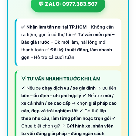
💬 ZALO: 0977.383.567
✅
Nhận làm tận nơi tại TP.HCM
– Không cần
ra tiệm, gọi là có thợ tới ✅
Tư vấn miễn phí –
Báo giá trước
– Ok mới làm, hài lòng mới
thanh toán ✅
Đội kỹ thuật đông, làm nhanh
gọn
– Hỗ trợ cả cuối tuần
💡 TƯ VẤN NHANH TRƯỚC KHI LÀM
✔ Nếu xe
chạy dịch vụ / xe gia đình
→ ưu tiên
bền – ổn định – chi phí hợp lý
✔ Nếu xe
mới /
xe cá nhân / xe cao cấp
→ chọn
giải pháp cao
cấp, đẹp và trải nghiệm tốt
✔ Có thể
lắp
theo nhu cầu, làm từng phần hoặc trọn gói
✔
Chưa biết chọn gì? →
Gửi hình xe, nhân viên
tư vấn đúng giải pháp – đúng ngân sách