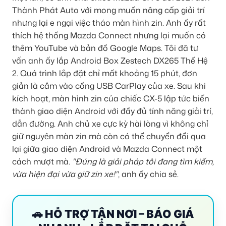
Thành Phát Auto với mong muốn nâng cấp giải trí
nhưng lại e ngại việc tháo màn hình zin. Anh ấy rất
thích hệ thống Mazda Connect nhưng lại muốn có
thêm YouTube và bản đồ Google Maps. Tôi đã tư
vấn anh ấy lắp Android Box Zestech DX265 Thế Hệ
2. Quá trình lắp đặt chỉ mất khoảng 15 phút, đơn
giản là cắm vào cổng USB CarPlay của xe. Sau khi
kích hoạt, màn hình zin của chiếc CX-5 lập tức biến
thành giao diện Android với đầy đủ tính năng giải trí,
dẫn đường. Anh chủ xe cực kỳ hài lòng vì không chỉ
giữ nguyên màn zin mà còn có thể chuyển đổi qua
lại giữa giao diện Android và Mazda Connect một
cách mượt mà.
"Đúng là giải pháp tôi đang tìm kiếm,
vừa hiện đại vừa giữ zin xe!"
, anh ấy chia sẻ.
🚗 HỖ TRỢ TẬN NƠI – BÁO GIÁ