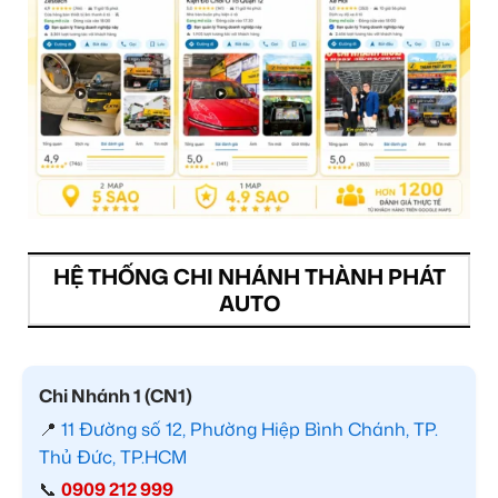
HỆ THỐNG CHI NHÁNH THÀNH PHÁT
AUTO
Chi Nhánh 1 (CN1)
📍
11 Đường số 12, Phường Hiệp Bình Chánh, TP.
Thủ Đức, TP.HCM
📞
0909 212 999