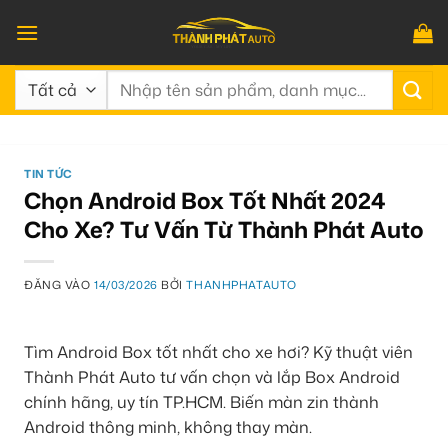
Bỏ
qua
nội
Tìm
dung
kiếm:
TIN TỨC
Chọn Android Box Tốt Nhất 2024
Cho Xe? Tư Vấn Từ Thành Phát Auto
ĐĂNG VÀO
14/03/2026
BỞI
THANHPHATAUTO
Tìm Android Box tốt nhất cho xe hơi? Kỹ thuật viên
Thành Phát Auto tư vấn chọn và lắp Box Android
chính hãng, uy tín TP.HCM. Biến màn zin thành
Android thông minh, không thay màn.