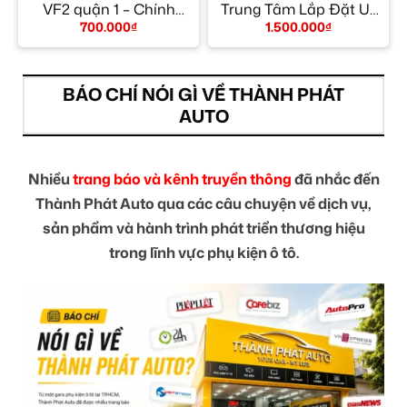
g
VF2 quận 1 – Chính
Trung Tâm Lắp Đặt Uy
Hãng
Tín TPHCM
700.000
₫
1.500.000
₫
BÁO CHÍ NÓI GÌ VỀ THÀNH PHÁT
AUTO
Nhiều
trang báo và kênh truyền thông
đã nhắc đến
Thành Phát Auto qua các câu chuyện về dịch vụ,
sản phẩm và hành trình phát triển thương hiệu
trong lĩnh vực phụ kiện ô tô.