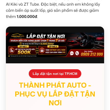
AI Kiki và ZT Tube. Đặc biệt, nếu anh em không lấy
cảm biến áp suất lốp, giá sản phẩm sẽ được giảm
thêm
1.000.000đ
.
Lắp đặt tận nơi tại TP.HCM
THÀNH PHÁT AUTO -
PHỤC VỤ LẮP ĐẶT TẬN
NƠI