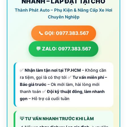
NHANH – LẮP ĐẶT TẠI CHỖ
Thành Phát Auto – Phụ Kiện & Nâng Cấp Xe Hơi
Chuyên Nghiệp
📞 GỌI: 0977.383.567
💬 ZALO: 0977.383.567
✅
Nhận làm tận nơi tại TP.HCM
– Không cần
ra tiệm, gọi là có thợ tới ✅
Tư vấn miễn phí –
Báo giá trước
– Ok mới làm, hài lòng mới
thanh toán ✅
Đội kỹ thuật đông, làm nhanh
gọn
– Hỗ trợ cả cuối tuần
💡 TƯ VẤN NHANH TRƯỚC KHI LÀM