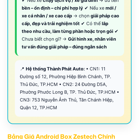
✔ Nếu xe
chạy dịch vụ / xe gia đình
→ ưu tiên
bền – ổn định – chi phí hợp lý
✔ Nếu xe
mới /
xe cá nhân / xe cao cấp
→ chọn
giải pháp cao
cấp, đẹp và trải nghiệm tốt
✔ Có thể
lắp
theo nhu cầu, làm từng phần hoặc trọn gói
✔
Chưa biết chọn gì? →
Gửi hình xe, nhân viên
tư vấn đúng giải pháp – đúng ngân sách
📍
Hệ thống Thành Phát Auto:
• CN1: 11
Đường số 12, Phường Hiệp Bình Chánh, TP.
Thủ Đức, TP.HCM • CN2: 24 Đường D5A,
Phường Phước Long B, TP. Thủ Đức, TP.HCM •
CN3: 753 Nguyễn Ảnh Thủ, Tân Chánh Hiệp,
Quận 12, TP.HCM
Bảng Giá Android Box Zestech Chính