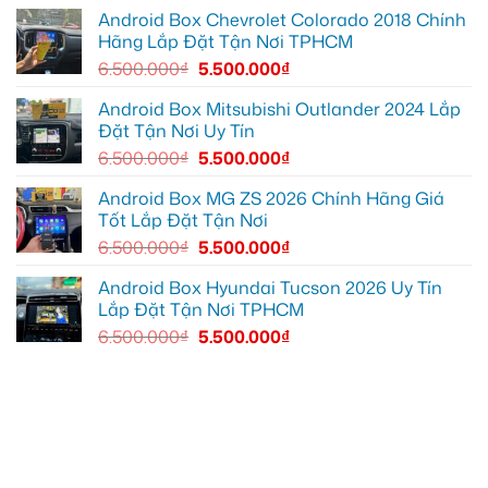
Quận
Quận
9
1,
Android Box Chevrolet Colorado 2018 Chính
vì
nâng
Hãng Lắp Đặt Tận Nơi TPHCM
màn
cấp
zin
giải
6.500.000
₫
5.500.000
₫
thiếu
trí
tiện
ích
Android Box Mitsubishi Outlander 2024 Lắp
Đặt Tận Nơi Uy Tín
6.500.000
₫
5.500.000
₫
Android Box MG ZS 2026 Chính Hãng Giá
Tốt Lắp Đặt Tận Nơi
6.500.000
₫
5.500.000
₫
Android Box Hyundai Tucson 2026 Uy Tín
Lắp Đặt Tận Nơi TPHCM
6.500.000
₫
5.500.000
₫