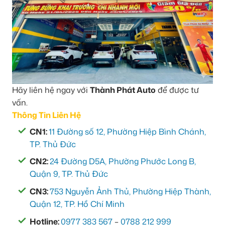
Hãy liên hệ ngay với
Thành Phát Auto
để được tư
vấn.
Thông Tin Liên Hệ
CN1:
11 Đường số 12, Phường Hiệp Bình Chánh,
TP. Thủ Đức
CN2:
24 Đường D5A, Phường Phước Long B,
Quận 9, TP. Thủ Đức
CN3:
753 Nguyễn Ảnh Thủ, Phường Hiệp Thành,
Quận 12, TP. Hồ Chí Minh
Hotline:
0977 383 567
–
0788 212 999