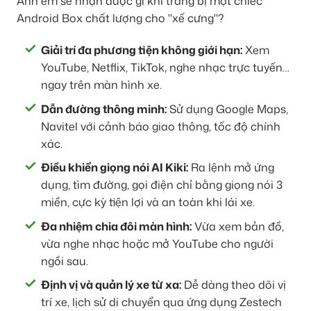
Anh em sẽ nhận được gì khi trang bị một chiếc
Android Box chất lượng cho "xế cưng"?
Giải trí đa phương tiện không giới hạn:
Xem
YouTube, Netflix, TikTok, nghe nhạc trực tuyến…
ngay trên màn hình xe.
Dẫn đường thông minh:
Sử dụng Google Maps,
Navitel với cảnh báo giao thông, tốc độ chính
xác.
Điều khiển giọng nói AI Kiki:
Ra lệnh mở ứng
dụng, tìm đường, gọi điện chỉ bằng giọng nói 3
miền, cực kỳ tiện lợi và an toàn khi lái xe.
Đa nhiệm chia đôi màn hình:
Vừa xem bản đồ,
vừa nghe nhạc hoặc mở YouTube cho người
ngồi sau.
Định vị và quản lý xe từ xa:
Dễ dàng theo dõi vị
trí xe, lịch sử di chuyển qua ứng dụng Zestech