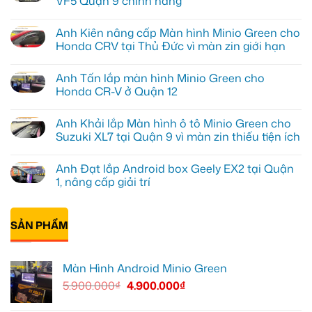
VF5 Quận 9 chính hãng
Không
có
Anh Kiên nâng cấp Màn hình Minio Green cho
bình
luận
Honda CRV tại Thủ Đức vì màn zin giới hạn
ở
Chị
Không
Mai
có
Anh Tấn lắp màn hình Minio Green cho
Anh
bình
lắp
luận
Honda CR-V ở Quận 12
cam
ở
hành
Anh
Không
trình
Kiên
có
Anh Khải lắp Màn hình ô tô Minio Green cho
70mai
nâng
bình
cho
cấp
luận
Suzuki XL7 tại Quận 9 vì màn zin thiếu tiện ích
VF5
Màn
ở
Quận
hình
Anh
Không
9
Minio
Tấn
có
Anh Đạt lắp Android box Geely EX2 tại Quận
chính
Green
lắp
bình
hãng
cho
màn
luận
1, nâng cấp giải trí
Honda
hình
ở
CRV
Minio
Anh
Không
tại
Green
Khải
có
Thủ
cho
lắp
bình
Đức
Honda
Màn
SẢN PHẨM
luận
vì
CR-
hình
ở
màn
V
ô
Anh
zin
ở
tô
Đạt
giới
Quận
Minio
lắp
Màn Hình Android Minio Green
hạn
12
Green
Android
cho
box
5.900.000
₫
4.900.000
₫
Suzuki
Geely
XL7
EX2
tại
tại