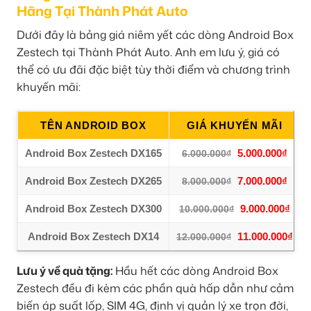
Hãng Tại Thành Phát Auto
Dưới đây là bảng giá niêm yết các dòng Android Box
Zestech tại Thành Phát Auto. Anh em lưu ý, giá có
thể có ưu đãi đặc biệt tùy thời điểm và chương trình
khuyến mãi:
TÊN ANDROID BOX
GIÁ KHUYẾN MÃI
Android Box Zestech DX165
5.000.000₫
6.000.000₫
Android Box Zestech DX265
7.000.000₫
8.000.000₫
Android Box Zestech DX300
9.000.000₫
10.000.000₫
Android Box Zestech DX14
11.000.000₫
12.000.000₫
Lưu ý về quà tặng:
Hầu hết các dòng Android Box
Zestech đều đi kèm các phần quà hấp dẫn như cảm
biến áp suất lốp, SIM 4G, định vị quản lý xe trọn đời,