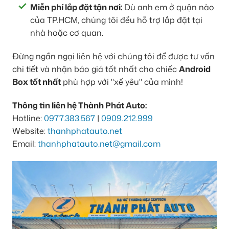
Miễn phí lắp đặt tận nơi:
Dù anh em ở quận nào
của TP.HCM, chúng tôi đều hỗ trợ lắp đặt tại
nhà hoặc cơ quan.
Đừng ngần ngại liên hệ với chúng tôi để được tư vấn
chi tiết và nhận báo giá tốt nhất cho chiếc
Android
Box tốt nhất
phù hợp với "xế yêu" của mình!
Thông tin liên hệ Thành Phát Auto:
Hotline:
0977.383.567
|
0909.212.999
Website:
thanhphatauto.net
Email:
thanhphatauto.net@gmail.com