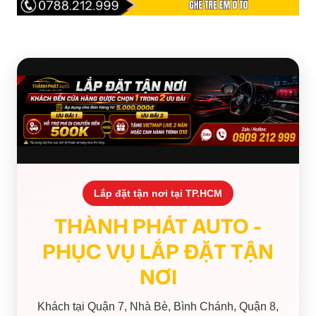
Lắp đặt tận nơi tại TP.HCM
THÀNH PHÁT AUTO -
PHỤC VỤ LẮP ĐẶT TẬN
NƠI
Khách tại Quận 7, Nhà Bè, Bình Chánh, Quận 8,