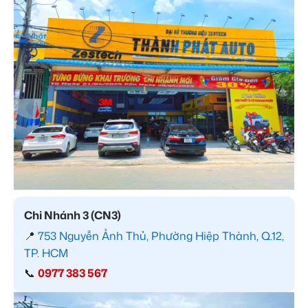
Chi Nhánh 3 (CN3)
📍
753 Nguyễn Ảnh Thủ, Phường Hiệp Thành, Q.12,
TP. HCM
📞
0977 383 567