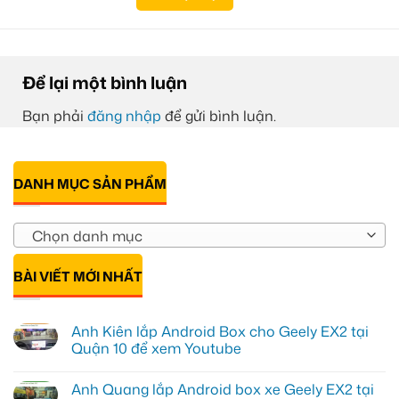
Để lại một bình luận
Bạn phải
đăng nhập
để gửi bình luận.
DANH MỤC SẢN PHẨM
Chọn danh mục
BÀI VIẾT MỚI NHẤT
Anh Kiên lắp Android Box cho Geely EX2 tại
Quận 10 để xem Youtube
Không
có
Anh Quang lắp Android box xe Geely EX2 tại
bình