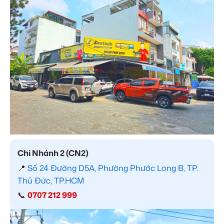
Chi Nhánh 2 (CN2)
📍
Số 24 Đường D5A, Phường Phước Long B, TP.
Thủ Đức, TP.HCM
📞
0707 212 999