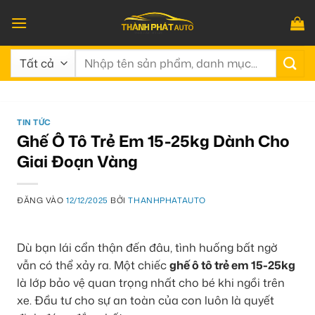
Bỏ
qua
nội
Tìm
dung
kiếm:
TIN TỨC
Ghế Ô Tô Trẻ Em 15-25kg Dành Cho
Giai Đoạn Vàng
ĐĂNG VÀO
12/12/2025
BỞI
THANHPHATAUTO
Dù bạn lái cẩn thận đến đâu, tình huống bất ngờ
vẫn có thể xảy ra. Một chiếc
ghế ô tô trẻ em 15-25kg
là lớp bảo vệ quan trọng nhất cho bé khi ngồi trên
xe. Đầu tư cho sự an toàn của con luôn là quyết