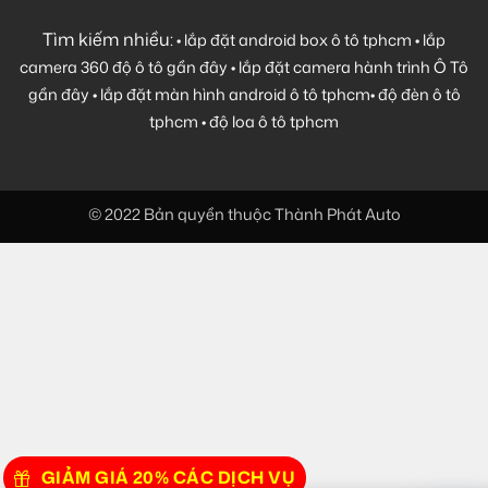
Tìm kiếm nhiều:
•
lắp đặt android box ô tô tphcm
•
lắp
camera 360 độ ô tô gần đây
•
lắp đặt camera hành trình Ô Tô
gần đây
•
lắp đặt màn hình android ô tô tphcm
•
độ đèn ô tô
tphcm
•
độ loa ô tô tphcm
© 2022 Bản quyền thuộc Thành Phát Auto
GIẢM GIÁ 20% CÁC DỊCH VỤ