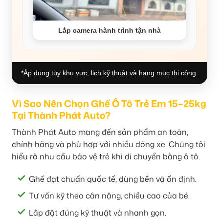
Lắp camera hành trình tận nhà
*Áp dụng tùy khu vực, lịch kỹ thuật và hạng mục thi công.
Vì Sao Nên Chọn Ghế Ô Tô Trẻ Em 15–25kg
Tại Thành Phát Auto?
Thành Phát Auto mang đến sản phẩm an toàn,
chính hãng và phù hợp với nhiều dòng xe. Chúng tôi
hiểu rõ nhu cầu bảo vệ trẻ khi di chuyển bằng ô tô.
Ghế đạt chuẩn quốc tế, dùng bền và ổn định.
Tư vấn kỹ theo cân nặng, chiều cao của bé.
Lắp đặt đúng kỹ thuật và nhanh gọn.