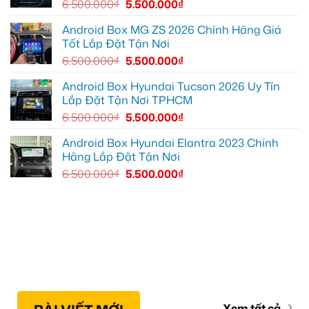
6.500.000
₫
5.500.000
₫
bản
đồ,
YouTube
Android Box MG ZS 2026 Chính Hãng Giá
tiện
Tốt Lắp Đặt Tận Nơi
lợi
hơn
6.500.000
₫
5.500.000
₫
Android Box Hyundai Tucson 2026 Uy Tín
Lắp Đặt Tận Nơi TPHCM
6.500.000
₫
5.500.000
₫
Android Box Hyundai Elantra 2023 Chính
Hãng Lắp Đặt Tận Nơi
6.500.000
₫
5.500.000
₫
Xem tất cả