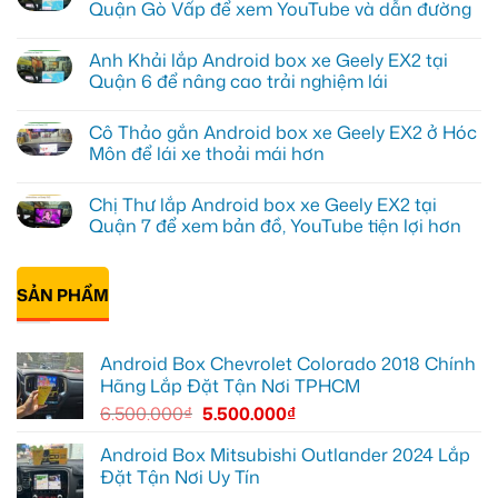
luận
Quận Gò Vấp để xem YouTube và dẫn đường
ở
Anh
Không
Kiên
có
Anh Khải lắp Android box xe Geely EX2 tại
lắp
bình
Android
luận
Quận 6 để nâng cao trải nghiệm lái
Box
ở
cho
Anh
Không
Geely
Quang
có
Cô Thảo gắn Android box xe Geely EX2 ở Hóc
EX2
lắp
bình
tại
Android
luận
Môn để lái xe thoải mái hơn
Quận
box
ở
10
xe
Anh
Không
để
Geely
Khải
có
Chị Thư lắp Android box xe Geely EX2 tại
xem
EX2
lắp
bình
Youtube
tại
Android
luận
Quận 7 để xem bản đồ, YouTube tiện lợi hơn
Quận
box
ở
Gò
xe
Cô
Không
Vấp
Geely
Thảo
có
để
EX2
gắn
bình
xem
tại
Android
SẢN PHẨM
luận
YouTube
Quận
box
ở
và
6
xe
Chị
dẫn
để
Geely
Thư
đường
nâng
EX2
lắp
Android Box Chevrolet Colorado 2018 Chính
cao
ở
Android
trải
Hóc
box
Hãng Lắp Đặt Tận Nơi TPHCM
nghiệm
Môn
xe
lái
để
Geely
6.500.000
₫
5.500.000
₫
lái
EX2
xe
tại
thoải
Quận
Android Box Mitsubishi Outlander 2024 Lắp
mái
7
Đặt Tận Nơi Uy Tín
hơn
để
xem