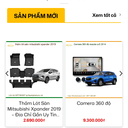
SẢN PHẨM MỚI
Xem tất cả
–
Thảm Lót Sàn
Camera 360 độ
Mitsubishi Xpander 2019
– Địa Chỉ Gắn Uy Tín
TPHCM
2.690.000
₫
9.300.000
₫