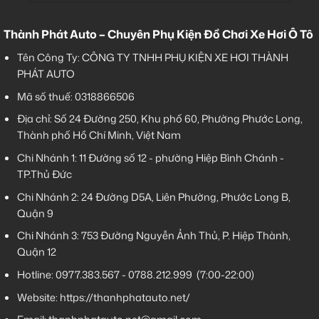
Thành Phát Auto – Chuyên Phụ Kiện Đồ Chơi Xe Hơi Ô Tô
Tên Công Ty: CÔNG TY TNHH PHỤ KIỆN XE HƠI THÀNH
PHÁT AUTO
Mã số thuế: 0318866506
Địa chỉ: Số 24 Đường 250, Khu phố 60, Phường Phước Long,
Thành phố Hồ Chí Minh, Việt Nam
Chi Nhánh 1:
11 Đường số 12 - phường Hiệp Bình Chánh -
TP.Thủ Đức
Chi Nhánh 2:
24 Đường D5A, Liên Phường, Phước Long B,
Quận 9
Chi Nhánh 3:
753 Đường Nguyễn Ảnh Thủ, P. Hiệp Thành,
Quận 12
Hotline:
0977.383.567
-
0788.212.999
(7:00-22:00)
Website:
https://thanhphatauto.net/