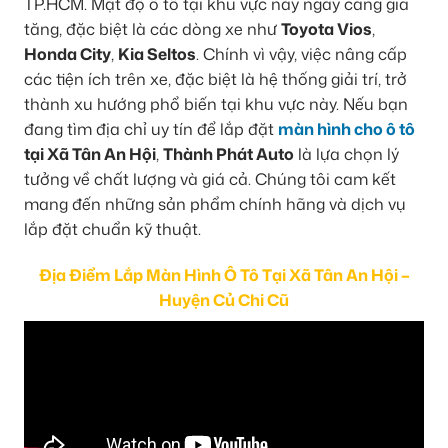
TP.HCM. Mật độ ô tô tại khu vực này ngày càng gia
tăng, đặc biệt là các dòng xe như
Toyota Vios
,
Honda City
,
Kia Seltos
. Chính vì vậy, việc nâng cấp
các tiện ích trên xe, đặc biệt là hệ thống giải trí, trở
thành xu hướng phổ biến tại khu vực này. Nếu bạn
đang tìm địa chỉ uy tín để lắp đặt
màn hình cho ô tô
tại Xã Tân An Hội
,
Thành Phát Auto
là lựa chọn lý
tưởng về chất lượng và giá cả. Chúng tôi cam kết
mang đến những sản phẩm chính hãng và dịch vụ
lắp đặt chuẩn kỹ thuật.
Địa Điểm Lắp Màn Hình Ô Tô Tại Xã Tân An Hội –
Huyện Củ Chi Cũ