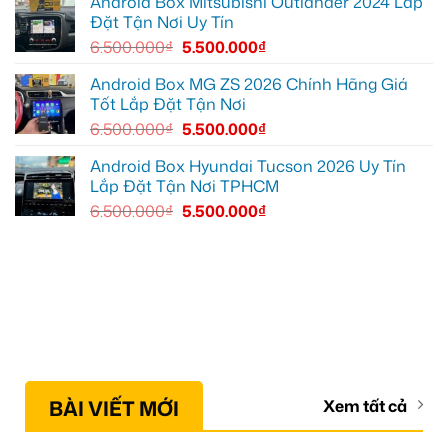
Android Box Mitsubishi Outlander 2024 Lắp
tốt
Đặt Tận Nơi Uy Tín
hơn
6.500.000
₫
5.500.000
₫
Android Box MG ZS 2026 Chính Hãng Giá
Tốt Lắp Đặt Tận Nơi
6.500.000
₫
5.500.000
₫
Android Box Hyundai Tucson 2026 Uy Tín
Lắp Đặt Tận Nơi TPHCM
6.500.000
₫
5.500.000
₫
BÀI VIẾT MỚI
Xem tất cả