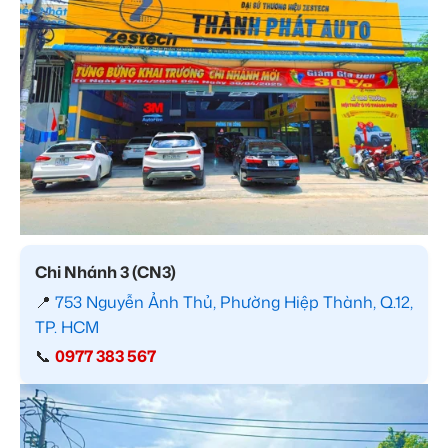
Chi Nhánh 3 (CN3)
📍
753 Nguyễn Ảnh Thủ, Phường Hiệp Thành, Q.12,
TP. HCM
📞
0977 383 567