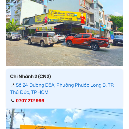
Chi Nhánh 2 (CN2)
📍
Số 24 Đường D5A, Phường Phước Long B, TP.
Thủ Đức, TP.HCM
📞
0707 212 999