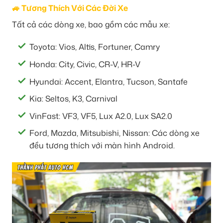
🚙 Tương Thích Với Các Đời Xe
Tất cả các dòng xe, bao gồm các mẫu xe:
Toyota: Vios, Altis, Fortuner, Camry
Honda: City, Civic, CR-V, HR-V
Hyundai: Accent, Elantra, Tucson, Santafe
Kia: Seltos, K3, Carnival
VinFast: VF3, VF5, Lux A2.0, Lux SA2.0
Ford, Mazda, Mitsubishi, Nissan: Các dòng xe
đều tương thích với màn hình Android.