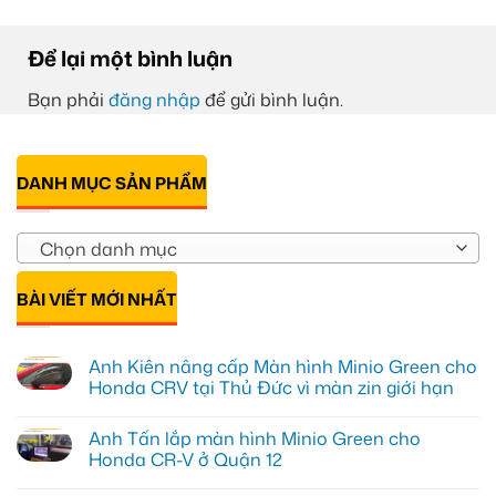
Để lại một bình luận
Bạn phải
đăng nhập
để gửi bình luận.
DANH MỤC SẢN PHẨM
Chọn danh mục
BÀI VIẾT MỚI NHẤT
Anh Kiên nâng cấp Màn hình Minio Green cho
Honda CRV tại Thủ Đức vì màn zin giới hạn
Không
có
Anh Tấn lắp màn hình Minio Green cho
bình
luận
Honda CR-V ở Quận 12
ở
Anh
Không