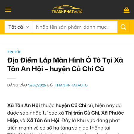
Bỏ
qua
nội
Tìm
dung
kiếm:
TIN TỨC
Địa Điểm Lắp Màn Hình Ô Tô Tại Xã
Tân An Hội – huyện Củ Chi Cũ
ĐĂNG VÀO
17/07/2025
BỞI
THANHPHATAUTO
Xã Tân An Hội
thuộc
huyện Củ Chi
cũ, hiện nay đã
được sáp nhập từ các xã
Thị trấn Củ Chi
,
Xã Phước
Hiệp
, và
Xã Tân An Hội
. Đây là khu vực đang phát
triển mạnh về cơ sở hạ tầng và giao thông tại