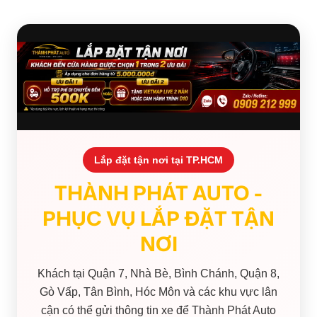
Lắp đặt tận nơi tại TP.HCM
THÀNH PHÁT AUTO -
PHỤC VỤ LẮP ĐẶT TẬN
NƠI
Khách tại Quận 7, Nhà Bè, Bình Chánh, Quận 8,
Gò Vấp, Tân Bình, Hóc Môn và các khu vực lân
cận có thể gửi thông tin xe để Thành Phát Auto