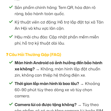
Sản phẩm chính hãng: Tem QR, hóa đơn rõ
ràng, bảo hành toàn quốc.
Kỹ thuật viên cơ động: Hỗ trợ lắp đặt tại xã Tân
An Hội và khu vực lân cận.
Hậu mãi chu đáo: Cập nhật phần mềm miễn
phí, hỗ trợ kỹ thuật dài lâu.
❓ Câu Hỏi Thường Gặp (FAQ)
Màn hình Android có ảnh hưởng đến bảo hành
xe không?
→ Không, màn hình lắp đặt chuẩn
zin, không can thiệp hệ thống điện xe.
Thời gian lắp màn hình là bao lâu?
→ Khoảng
60–90 phút tùy theo dòng xe và tùy chọn
camera.
Camera lùi có được tặng không?
→ Tùy theo
sản phẩm, sẽ có quà tặng camera lùi hoặc SIM