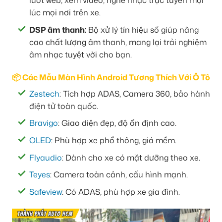
lướt web, xem video, nghe nhạc trực tuyến mọi
lúc mọi nơi trên xe.
DSP âm thanh:
Bộ xử lý tín hiệu số giúp nâng
cao chất lượng âm thanh, mang lại trải nghiệm
âm nhạc tuyệt vời cho bạn.
📦 Các Mẫu Màn Hình Android Tương Thích Với Ô Tô
Zestech
: Tích hợp ADAS, Camera 360, bảo hành
điện tử toàn quốc.
Bravigo
: Giao diện đẹp, độ ổn định cao.
OLED
: Phù hợp xe phổ thông, giá mềm.
Flyaudio
: Dành cho xe có mặt dưỡng theo xe.
Teyes
: Camera toàn cảnh, cấu hình mạnh.
Safeview
: Có ADAS, phù hợp xe gia đình.