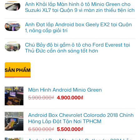
Kiên
có
Anh Khải lắp Màn hình ô tô Minio Green cho
nâng
bình
cấp
luận
Suzuki XL7 tại Quận 9 vì màn zin thiếu tiện ích
Màn
ở
hình
Anh
Không
Minio
Tấn
có
Anh Đạt lắp Android box Geely EX2 tại Quận
Green
lắp
bình
cho
màn
luận
1, nâng cấp giải trí
Honda
hình
ở
CRV
Minio
Anh
Không
tại
Green
Khải
có
Chú Bảy độ bi gầm ô tô cho Ford Everest tại
Thủ
cho
lắp
bình
Đức
Honda
Màn
luận
Thủ Đức cần ánh sáng tốt hơn
vì
CR-
hình
ở
màn
V
ô
Anh
Không
zin
ở
tô
Đạt
có
giới
Quận
Minio
lắp
bình
hạn
12
Green
Android
SẢN PHẨM
luận
cho
box
ở
Suzuki
Geely
Chú
XL7
EX2
Bảy
tại
tại
độ
Màn Hình Android Minio Green
Quận
Quận
bi
9
1,
gầm
5.900.000
₫
4.900.000
₫
vì
nâng
ô
màn
cấp
tô
zin
giải
cho
thiếu
trí
Ford
tiện
Everest
Android Box Chevrolet Colorado 2018 Chính
ích
tại
Hãng Lắp Đặt Tận Nơi TPHCM
Thủ
Đức
6.500.000
₫
5.500.000
₫
cần
ánh
sáng