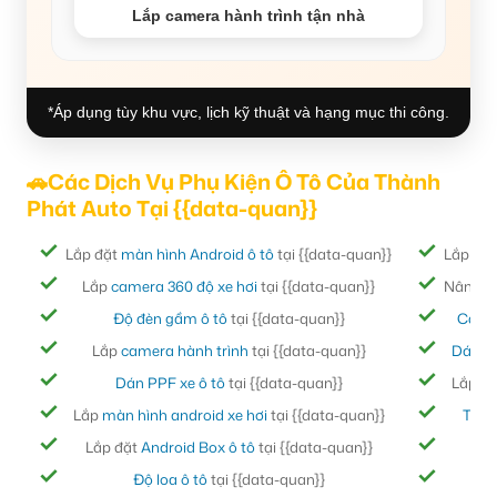
Lắp camera hành trình tận nhà
*Áp dụng tùy khu vực, lịch kỹ thuật và hạng mục thi công.
🚗Các Dịch Vụ Phụ Kiện Ô Tô Của Thành
Phát Auto Tại {{data-quan}}
Lắp đặt
màn hình Android ô tô
tại {{data-quan}}
Lắp đặ
Lắp
camera 360 độ xe hơi
tại {{data-quan}}
Nâng cấ
Độ đèn gầm ô tô
tại {{data-quan}}
Cách
Lắp
camera hành trình
tại {{data-quan}}
Dán ph
Dán PPF xe ô tô
tại {{data-quan}}
Lắp đ
Lắp
màn hình android xe hơi
tại {{data-quan}}
Thảm
Lắp đặt
Android Box ô tô
tại {{data-quan}}
Bọc
Độ loa ô tô
tại {{data-quan}}
Đ