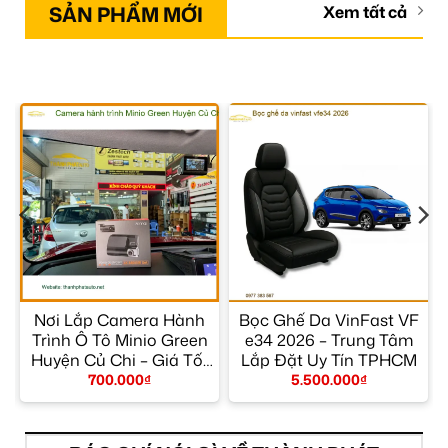
SẢN PHẨM MỚI
Xem tất cả
Nơi Lắp Camera Hành
Bọc Ghế Da VinFast VF
Trình Ô Tô Minio Green
e34 2026 – Trung Tâm
t
Huyện Củ Chi – Giá Tốt
Lắp Đặt Uy Tín TPHCM
TPHCM
700.000
₫
5.500.000
₫