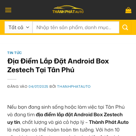
Bỏ
qua
nội
Tìm
dung
kiếm:
TIN TỨC
Địa Điểm Lắp Đặt Android Box
Zestech Tại Tân Phú
ĐĂNG VÀO
04/07/2025
BỞI
THANHPHATAUTO
Nếu bạn đang sinh sống hoặc làm việc tại Tân Phú
và đang tìm
địa điểm lắp đặt Android Box Zestech
uy tín
, chất lượng và giá cả hợp lý –
Thành Phát Auto
là nơi bạn có thể hoàn toàn tin tưởng. Với hơn 10