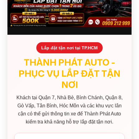
Lắp đặt tận nơi tại TP.HCM
THÀNH PHÁT AUTO -
PHỤC VỤ LẮP ĐẶT TẬN
NƠI
Khách tại Quận 7, Nhà Bè, Bình Chánh, Quận 8,
Gò Vấp, Tân Bình, Hóc Môn và các khu vực lân
cận có thể gửi thông tin xe để Thành Phát Auto
kiểm tra khả năng hỗ trợ lắp đặt tận nơi.