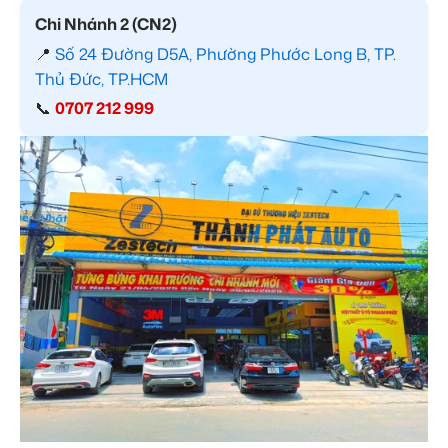
Chi Nhánh 2 (CN2)
📍
Số 24 Đường D5A, Phường Phước Long B, TP.
Thủ Đức, TP.HCM
📞
0707 212 999