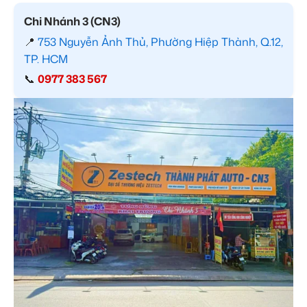
Chi Nhánh 3 (CN3)
📍
753 Nguyễn Ảnh Thủ, Phường Hiệp Thành, Q.12,
TP. HCM
📞
0977 383 567