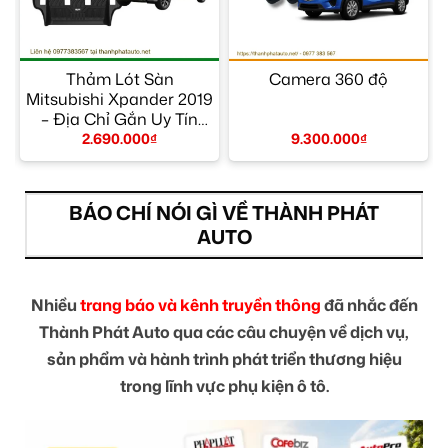
–
Thảm Lót Sàn
Camera 360 độ
Mitsubishi Xpander 2019
– Địa Chỉ Gắn Uy Tín
TPHCM
2.690.000
₫
9.300.000
₫
BÁO CHÍ NÓI GÌ VỀ THÀNH PHÁT
AUTO
Nhiều
trang báo và kênh truyền thông
đã nhắc đến
Thành Phát Auto qua các câu chuyện về dịch vụ,
sản phẩm và hành trình phát triển thương hiệu
trong lĩnh vực phụ kiện ô tô.