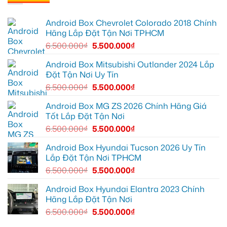
và
6
xe
Chị
dẫn
để
Geely
Thư
đường
nâng
EX2
lắp
Android Box Chevrolet Colorado 2018 Chính
cao
ở
Android
trải
Hóc
box
Hãng Lắp Đặt Tận Nơi TPHCM
nghiệm
Môn
xe
lái
để
Geely
6.500.000
₫
5.500.000
₫
lái
EX2
xe
tại
thoải
Quận
Android Box Mitsubishi Outlander 2024 Lắp
mái
7
Đặt Tận Nơi Uy Tín
hơn
để
xem
6.500.000
₫
5.500.000
₫
bản
đồ,
YouTube
Android Box MG ZS 2026 Chính Hãng Giá
tiện
Tốt Lắp Đặt Tận Nơi
lợi
hơn
6.500.000
₫
5.500.000
₫
Android Box Hyundai Tucson 2026 Uy Tín
Lắp Đặt Tận Nơi TPHCM
6.500.000
₫
5.500.000
₫
Android Box Hyundai Elantra 2023 Chính
Hãng Lắp Đặt Tận Nơi
6.500.000
₫
5.500.000
₫