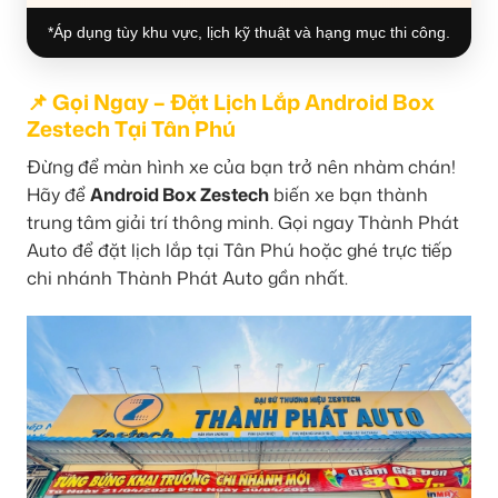
*Áp dụng tùy khu vực, lịch kỹ thuật và hạng mục thi công.
📌 Gọi Ngay – Đặt Lịch Lắp Android Box
Zestech Tại Tân Phú
Đừng để màn hình xe của bạn trở nên nhàm chán!
Hãy để
Android Box Zestech
biến xe bạn thành
trung tâm giải trí thông minh. Gọi ngay Thành Phát
Auto để đặt lịch lắp tại Tân Phú hoặc ghé trực tiếp
chi nhánh Thành Phát Auto gần nhất.