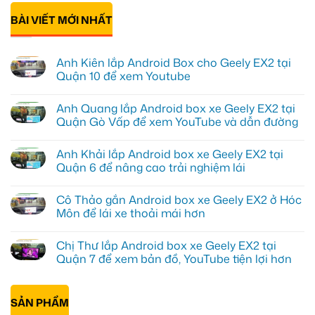
BÀI VIẾT MỚI NHẤT
Anh Kiên lắp Android Box cho Geely EX2 tại
Quận 10 để xem Youtube
Không
có
Anh Quang lắp Android box xe Geely EX2 tại
bình
luận
Quận Gò Vấp để xem YouTube và dẫn đường
ở
Anh
Không
Kiên
có
Anh Khải lắp Android box xe Geely EX2 tại
lắp
bình
Android
luận
Quận 6 để nâng cao trải nghiệm lái
Box
ở
cho
Anh
Không
Geely
Quang
có
Cô Thảo gắn Android box xe Geely EX2 ở Hóc
EX2
lắp
bình
tại
Android
luận
Môn để lái xe thoải mái hơn
Quận
box
ở
10
xe
Anh
Không
để
Geely
Khải
có
Chị Thư lắp Android box xe Geely EX2 tại
xem
EX2
lắp
bình
Youtube
tại
Android
luận
Quận 7 để xem bản đồ, YouTube tiện lợi hơn
Quận
box
ở
Gò
xe
Cô
Không
Vấp
Geely
Thảo
có
để
EX2
gắn
bình
xem
tại
Android
SẢN PHẨM
luận
YouTube
Quận
box
ở