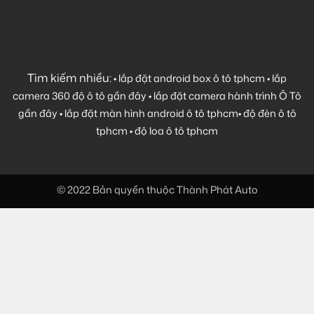
Tìm kiếm nhiều:
•
lắp đặt android box ô tô tphcm
•
lắp
camera 360 độ ô tô gần đây
•
lắp đặt camera hành trình Ô Tô
gần đây
•
lắp đặt màn hình android ô tô tphcm
•
độ đèn ô tô
tphcm
•
độ loa ô tô tphcm
© 2022 Bản quyền thuộc Thành Phát Auto