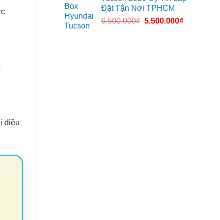
Đặt Tận Nơi TPHCM
ợc
6.500.000
₫
5.500.000
₫
i điều