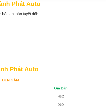
ành Phát Auto
 bảo an toàn tuyệt đối:
ành Phát Auto
ĐÈN GẦM
Giá Bán
4tr2
5tr5