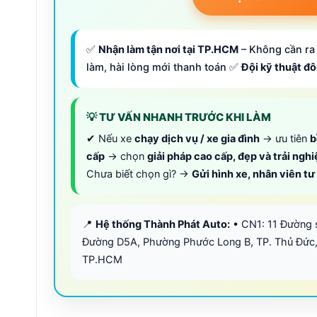
✅
Nhận làm tận nơi tại TP.HCM
– Không cần ra 
làm, hài lòng mới thanh toán ✅
Đội kỹ thuật đ
💡 TƯ VẤN NHANH TRƯỚC KHI LÀM
✔ Nếu xe
chạy dịch vụ / xe gia đình
→ ưu tiên
b
cấp
→ chọn
giải pháp cao cấp, đẹp và trải ngh
Chưa biết chọn gì? →
Gửi hình xe, nhân viên t
📍
Hệ thống Thành Phát Auto:
• CN1: 11 Đường 
Đường D5A, Phường Phước Long B, TP. Thủ Đức,
TP.HCM