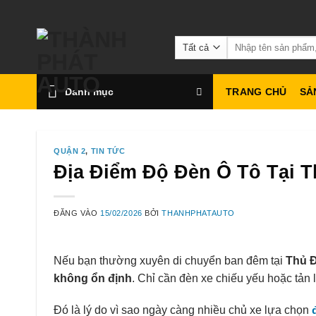
Bỏ
qua
Tìm
nội
kiếm:
dung
Danh mục
TRANG CHỦ
SẢ
QUẬN 2
,
TIN TỨC
Địa Điểm Độ Đèn Ô Tô Tại 
ĐĂNG VÀO
15/02/2026
BỞI
THANHPHATAUTO
Nếu bạn thường xuyên di chuyển ban đêm tại
Thủ 
không ổn định
. Chỉ cần đèn xe chiếu yếu hoặc tản 
Đó là lý do vì sao ngày càng nhiều chủ xe lựa chọn