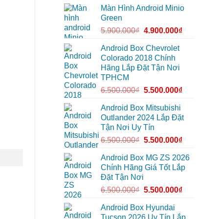
lắp
tại
Màn Hình Android Minio
Camera
Thủ
hành
Đức
Green
trình
cần
ô
ánh
5.900.000
₫
4.900.000
₫
tô
sáng
Suzuki
tốt
XL7
hơn
Android Box Chevrolet
tại
Colorado 2018 Chính
Quận
12
Hãng Lắp Đặt Tận Nơi
để
TPHCM
ghi
lại
6.500.000
₫
5.500.000
₫
mọi
cung
đường
Android Box Mitsubishi
Outlander 2024 Lắp Đặt
Tận Nơi Uy Tín
6.500.000
₫
5.500.000
₫
Android Box MG ZS 2026
Chính Hãng Giá Tốt Lắp
Đặt Tận Nơi
6.500.000
₫
5.500.000
₫
Android Box Hyundai
Tucson 2026 Uy Tín Lắp