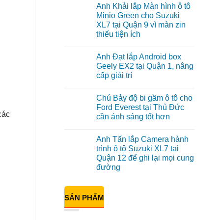
có
Anh Khải lắp Màn hình ô tô
bình
luận
Minio Green cho Suzuki
ở
XL7 tại Quận 9 vì màn zin
Anh
Tấn
thiếu tiện ích
lắp
màn
Không
hình
có
Anh Đạt lắp Android box
Minio
bình
Green
luận
Geely EX2 tại Quận 1, nâng
ở
cho
cấp giải trí
Anh
Honda
Khải
CR-
Không
lắp
V
có
Màn
ở
Chú Bảy độ bi gầm ô tô cho
bình
hình
Quận
luận
Ford Everest tại Thủ Đức
ô
12
ở
các
tô
cần ánh sáng tốt hơn
Anh
Minio
Đạt
Green
Không
lắp
cho
có
Android
Anh Tấn lắp Camera hành
Suzuki
bình
box
XL7
luận
trình ô tô Suzuki XL7 tại
Geely
ở
tại
EX2
Quận 12 để ghi lại mọi cung
Chú
Quận
tại
Bảy
9
đường
Quận
độ
vì
1,
bi
Không
màn
nâng
gầm
có
zin
cấp
ô
bình
thiếu
giải
SẢN PHẨM
tô
luận
tiện
trí
ở
cho
ích
Anh
Ford
Tấn
Everest