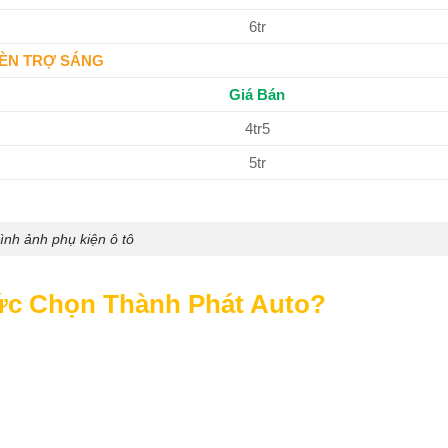
6tr
ÈN TRỢ SÁNG
Giá Bán
4tr5
5tr
ình ảnh phụ kiện ô tô
ức Chọn Thành Phát Auto?