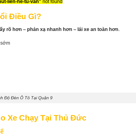
ut-lien-he-tu-van"
not found
ổi Điều Gì?
ấy rõ hơn – phản xạ nhanh hơn – lái xe an toàn hơn
.
t sớm
nh Độ Đèn Ô Tô Tại Quận 9
o Xe Chạy Tại Thủ Đức
Tế