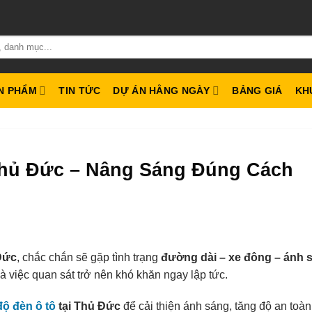
N PHẨM
TIN TỨC
DỰ ÁN HẰNG NGÀY
BẢNG GIÁ
KH
Thủ Đức – Nâng Sáng Đúng Cách
Đức
, chắc chắn sẽ gặp tình trạng
đường dài – xe đông – ánh 
là việc quan sát trở nên khó khăn ngay lập tức.
độ đèn ô tô
tại Thủ Đức
để cải thiện ánh sáng, tăng độ an toàn 