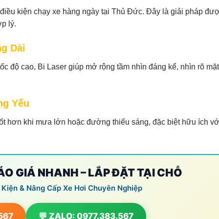
điều kiện chạy xe hàng ngày tại Thủ Đức. Đây là giải pháp đư
p lý.
g Dài
ốc độ cao, Bi Laser giúp mở rộng tầm nhìn đáng kể, nhìn rõ mặt
ng Yếu
ốt hơn khi mưa lớn hoặc đường thiếu sáng, đặc biệt hữu ích vớ
BÁO GIÁ NHANH – LẮP ĐẶT TẠI CHỖ
 Kiện & Nâng Cấp Xe Hơi Chuyên Nghiệp
.567
💬 ZALO: 0977.383.567