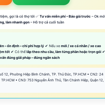
tiệm, gọi là có thợ tới ✅
Tư vấn miễn phí – Báo giá trước
– Ok mớ
ông, làm nhanh gọn
– Hỗ trợ cả cuối tuần
ền – ổn định – chi phí hợp lý
✔ Nếu xe
mới / xe cá nhân / xe cao
iệm tốt
✔ Có thể
lắp theo nhu cầu, làm từng phần hoặc trọn gói
ư vấn đúng giải pháp – đúng ngân sách
số 12, Phường Hiệp Bình Chánh, TP. Thủ Đức, TP.HCM • CN2: 24
 TP.HCM • CN3: 753 Nguyễn Ảnh Thủ, Tân Chánh Hiệp, Quận 12,