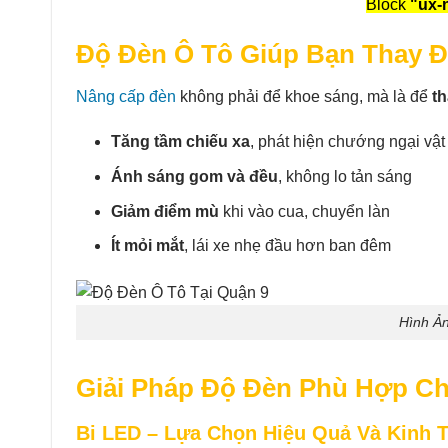
Block
"ux-n
Độ Đèn Ô Tô Giúp Bạn Thay Đ
Nâng cấp đèn
không phải để khoe sáng, mà là để
th
Tăng tầm chiếu xa
, phát hiện chướng ngại vậ
Ánh sáng gom và đều
, không lo tản sáng
Giảm điểm mù
khi vào cua, chuyển làn
Ít mỏi mắt
, lái xe nhẹ đầu hơn ban đêm
Hình Ả
Giải Pháp Độ Đèn Phù Hợp Ch
Bi LED – Lựa Chọn Hiệu Quả Và Kinh 