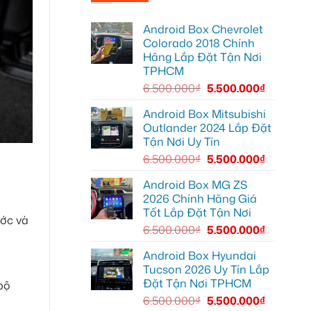
Anh
tại
thành
Quang
Quận
Smart
lắp
Thủ
TV
Android Box Chevrolet
màn
Đức
hình
cho
Colorado 2018 Chính
android
Toyota
Hãng Lắp Đặt Tận Nơi
oto
Vios
cho
TPHCM
Hyundai
Accent
6.500.000
₫
5.500.000
₫
tại
Quận
12
Android Box Mitsubishi
để
Outlander 2024 Lắp Đặt
giải
trí
Tận Nơi Uy Tín
tiện
lợi
6.500.000
₫
5.500.000
₫
hơn
Android Box MG ZS
2026 Chính Hãng Giá
Tốt Lắp Đặt Tận Nơi
ước và
6.500.000
₫
5.500.000
₫
Android Box Hyundai
Tucson 2026 Uy Tín Lắp
Đặt Tận Nơi TPHCM
bộ
6.500.000
₫
5.500.000
₫