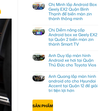
có
Chị Minh lắp Android Box
bình
luận
Geely EX2 Quận Bình
ũ
ở
Thạnh để biến màn zin
Chị
Thư
thành thông minh
lắp
Android
Không
box
có
Chị Diễm nâng cấp
xe
bình
Geely
luận
Android box xe Geely EX2
ở
EX2
tại Quận 2 biến màn zin
Chị
tại
Minh
Quận
thành Smart TV
lắp
7
Android
Không
để
Box
có
xem
Anh Duy lắp màn hình
Geely
bình
bản
EX2
luận
đồ,
Android xe hơi tại Quận
ở
Quận
YouTube
Thủ Đức cho Toyota Vios
Chị
Bình
tiện
Diễm
Thạnh
lợi
Không
nâng
để
hơn
có
cấp
biến
Anh Quang lắp màn hình
bình
Android
màn
luận
android oto cho Hyundai
box
zin
ở
xe
thành
Accent tại Quận 12 để giải
Anh
Geely
thông
Duy
trí tiện lợi hơn
EX2
minh
lắp
tại
màn
Không
Quận
hình
có
2
Android
bình
biến
SẢN PHẨM
xe
luận
màn
ở
hơi
zin