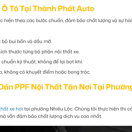
 Ô Tô Tại Thành Phát Auto
c hiện theo các bước chuẩn, đảm bảo chất lượng và sự hài
i bỏ bụi bẩn và dầu mỡ.
ch thước từng bộ phận nội thất xe.
huẩn kỹ thuật, không để lại bọt khí.
, không có khuyết điểm hoặc bong tróc.
 Dán PPF Nội Thất Tận Nơi Tại Phườn
hất xe hơi
tại phường Nhiêu Lộc. Chúng tôi thực hiện thi c
c mà vẫn đảm bảo chất lượng dịch vụ cao nhất.