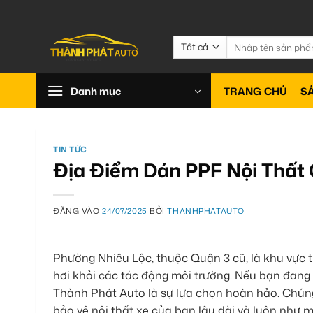
Bỏ
qua
nội
Tìm
kiếm:
dung
Danh mục
TRANG CHỦ
S
TIN TỨC
Địa Điểm Dán PPF Nội Thất 
ĐĂNG VÀO
24/07/2025
BỞI
THANHPHATAUTO
Phường Nhiêu Lộc, thuộc Quận 3 cũ, là khu vực t
hơi khỏi các tác động môi trường. Nếu bạn đang
Thành Phát Auto là sự lựa chọn hoàn hảo. Chúng 
bảo vệ nội thất xe của bạn lâu dài và luôn như m