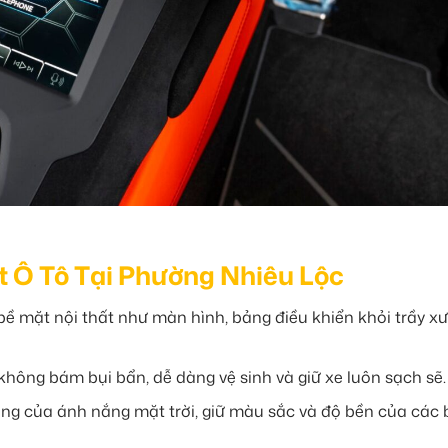
ất Ô Tô Tại Phường Nhiêu Lộc
ề mặt nội thất như màn hình, bảng điều khiển khỏi trầy x
không bám bụi bẩn, dễ dàng vệ sinh và giữ xe luôn sạch sẽ.
ộng của ánh nắng mặt trời, giữ màu sắc và độ bền của các 