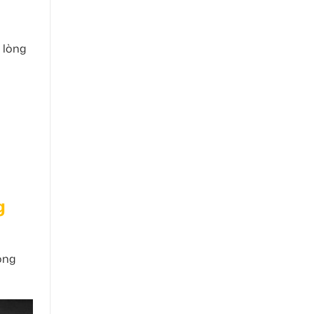
 lòng
g
ông