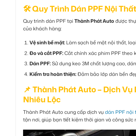
🛠 Quy Trình Dán PPF Nội Thất
Quy trình dán PPF tại
Thành Phát Auto
được thự
của khách hàng:
Vệ sinh bề mặt:
Làm sạch bề mặt nội thất, loạ
Đo và cắt PPF:
Cắt chính xác phim PPF theo kí
Dán PPF:
Sử dụng keo 3M chất lượng cao, dán c
Kiểm tra hoàn thiện:
Đảm bảo lớp dán bền đẹp
📌 Thành Phát Auto – Dịch Vụ
Nhiêu Lộc
Thành Phát Auto cung cấp dịch vụ
dán PPF nội t
tận nơi, giúp bạn tiết kiệm thời gian và công sứ