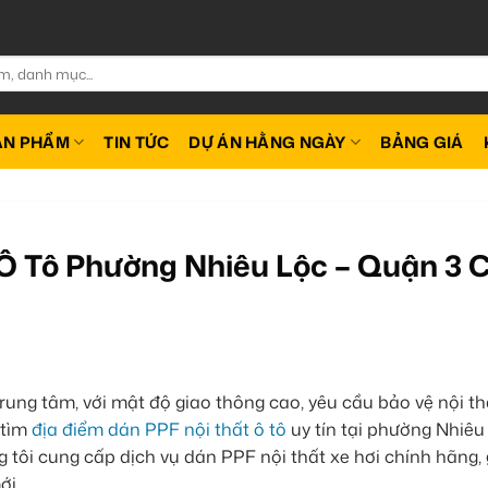
ẢN PHẨM
TIN TỨC
DỰ ÁN HẰNG NGÀY
BẢNG GIÁ
Ô Tô Phường Nhiêu Lộc – Quận 3 
rung tâm, với mật độ giao thông cao, yêu cầu bảo vệ nội th
 tìm
địa điểm dán PPF nội thất ô tô
uy tín tại phường Nhiêu
tôi cung cấp dịch vụ dán PPF nội thất xe hơi chính hãng, 
ới.