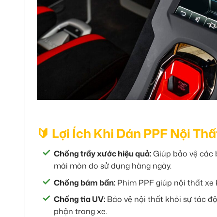
🔰 Lợi Ích Khi Dán PPF Nội Th
Chống trầy xước hiệu quả:
Giúp bảo vệ các b
mài mòn do sử dụng hàng ngày.
Chống bám bẩn:
Phim PPF giúp nội thất xe 
Chống tia UV:
Bảo vệ nội thất khỏi sự tác đ
phận trong xe.