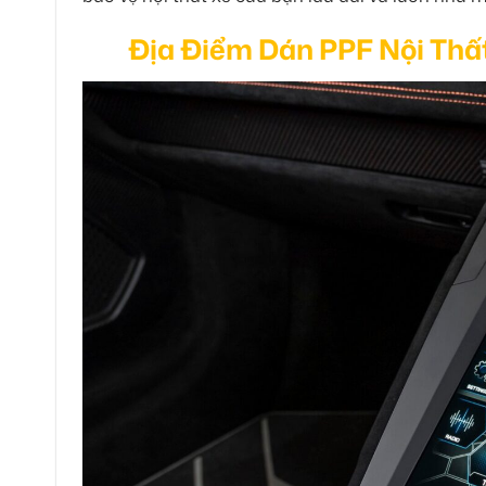
Địa Điểm Dán PPF Nội Thấ