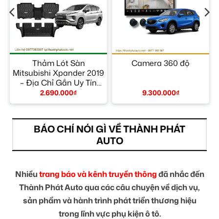
–
Thảm Lót Sàn
Camera 360 độ
Mitsubishi Xpander 2019
– Địa Chỉ Gắn Uy Tín
TPHCM
2.690.000
₫
9.300.000
₫
BÁO CHÍ NÓI GÌ VỀ THÀNH PHÁT
AUTO
Nhiều
trang báo và kênh truyền thông
đã nhắc đến
Thành Phát Auto qua các câu chuyện về dịch vụ,
sản phẩm và hành trình phát triển thương hiệu
trong lĩnh vực phụ kiện ô tô.