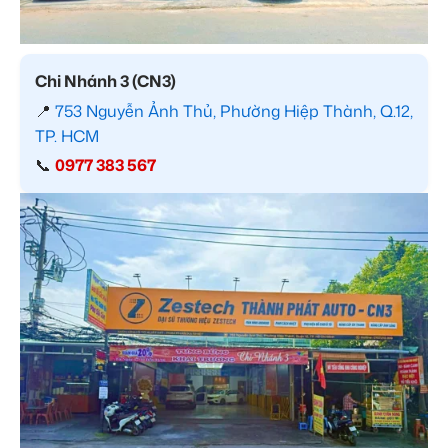
Chi Nhánh 3 (CN3)
📍
753 Nguyễn Ảnh Thủ, Phường Hiệp Thành, Q.12,
TP. HCM
📞
0977 383 567