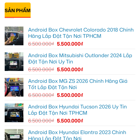
Vấp
Geely
Thảo
có
để
EX2
gắn
bình
xem
tại
Android
SẢN PHẨM
luận
YouTube
Quận
box
ở
và
6
xe
Chị
dẫn
để
Geely
Thư
đường
nâng
EX2
lắp
Android Box Chevrolet Colorado 2018 Chính
cao
ở
Android
trải
Hóc
box
Hãng Lắp Đặt Tận Nơi TPHCM
nghiệm
Môn
xe
lái
để
Geely
6.500.000
₫
5.500.000
₫
lái
EX2
xe
tại
thoải
Quận
Android Box Mitsubishi Outlander 2024 Lắp
mái
7
Đặt Tận Nơi Uy Tín
hơn
để
xem
6.500.000
₫
5.500.000
₫
bản
đồ,
YouTube
Android Box MG ZS 2026 Chính Hãng Giá
tiện
Tốt Lắp Đặt Tận Nơi
lợi
hơn
6.500.000
₫
5.500.000
₫
Android Box Hyundai Tucson 2026 Uy Tín
Lắp Đặt Tận Nơi TPHCM
6.500.000
₫
5.500.000
₫
Android Box Hyundai Elantra 2023 Chính
Hãng Lắp Đặt Tận Nơi