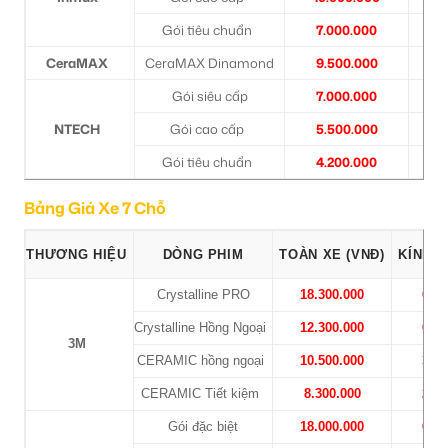
Gói tiêu chuẩn
7.000.000
2
CeraMAX
CeraMAX Dinamond
9.500.000
3
Gói siêu cấp
7.000.000
2
NTECH
Gói cao cấp
5.500.000
2
Gói tiêu chuẩn
4.200.000
1
Bảng Giá Xe 7 Chỗ
THƯƠNG HIỆU
DÒNG PHIM
TOÀN XE (VNĐ)
KÍNH L
Crystalline PRO
18.300.000
6.50
Crystalline Hồng Ngoại
12.300.000
6.50
3M
CERAMIC hồng ngoại
10.500.000
3.30
CERAMIC Tiết kiệm
8.300.000
2.40
Gói đặc biệt
18.000.000
6.70