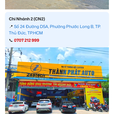
Chi Nhánh 2 (CN2)
📍
Số 24 Đường D5A, Phường Phước Long B, TP.
Thủ Đức, TP.HCM
📞
0707 212 999