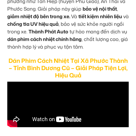
phương như Tân Hiệp (huyện Phú Giáo), An Thái và
Phước Sang. Giải pháp này giúp
bảo vệ nội thất
,
giảm nhiệt độ bên trong xe.
Và
tiết kiệm nhiên liệu
và
chống tia UV hiệu quả
, bảo vệ sức khỏe người ngồi
trong xe.
Thành Phát Auto
tự hào mang đến dịch vụ
dán phim cách nhiệt chính hãng
, chất lượng cao, giá
thành hợp lý và phục vụ tận tâm.
Dán Phim Cách Nhiệt Tại Xã Phước Thành
– Tỉnh Bình Dương Cũ – Giải Pháp Tiện Lợi,
Hiệu Quả