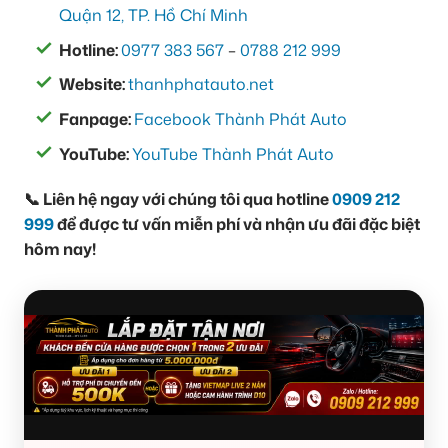
Quận 12, TP. Hồ Chí Minh
Hotline:
0977 383 567
–
0788 212 999
Website:
thanhphatauto.net
Fanpage:
Facebook Thành Phát Auto
YouTube:
YouTube Thành Phát Auto
📞 Liên hệ ngay với chúng tôi qua hotline
0909 212
999
để được tư vấn miễn phí và nhận ưu đãi đặc biệt
hôm nay!