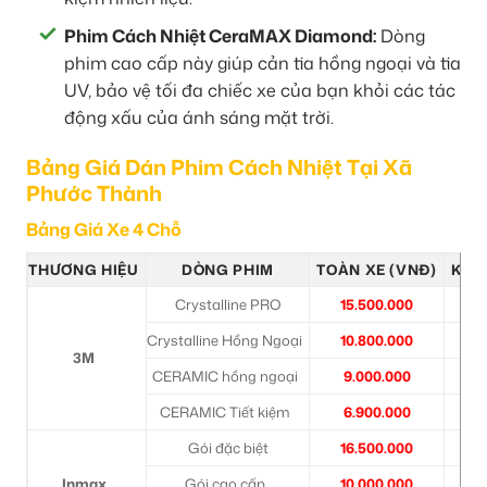
Phim Cách Nhiệt CeraMAX Diamond:
Dòng
phim cao cấp này giúp cản tia hồng ngoại và tia
UV, bảo vệ tối đa chiếc xe của bạn khỏi các tác
động xấu của ánh sáng mặt trời.
Bảng Giá Dán Phim Cách Nhiệt Tại Xã
Phước Thành
Bảng Giá Xe 4 Chỗ
THƯƠNG HIỆU
DÒNG PHIM
TOÀN XE (VNĐ)
KÍNH
Crystalline PRO
15.500.000
6
Crystalline Hồng Ngoại
10.800.000
6
3M
CERAMIC hồng ngoại
9.000.000
3
CERAMIC Tiết kiệm
6.900.000
2
Gói đặc biệt
16.500.000
6
Inmax
Gói cao cấp
10.000.000
3