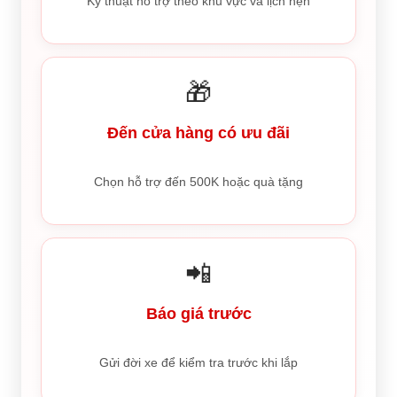
Kỹ thuật hỗ trợ theo khu vực và lịch hẹn
🎁
Đến cửa hàng có ưu đãi
Chọn hỗ trợ đến 500K hoặc quà tặng
📲
Báo giá trước
Gửi đời xe để kiểm tra trước khi lắp