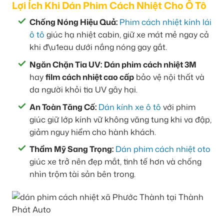
Lợi Ích Khi Dán Phim Cách Nhiệt Cho Ô Tô
Chống Nóng Hiệu Quả:
Phim cách nhiệt kính lái
ô tô
giúc hạ nhiệt cabin, giữ xe mát mẻ ngay cả
khi đ\u1eau dưới nắng nóng gay gắt.
Ngăn Chặn Tia UV:
Dán phim cách nhiệt 3M
hay
film cách nhiệt cao cấp
bảo vệ nội thất và
da người khỏi tia UV gây hại.
An Toàn Tăng Cố:
Dán kính xe ô tô
với phim
giúc giữ lớp kính vữ không văng tung khi va đập,
giảm nguy hiểm cho hành khách.
Thẩm Mỹ Sang Trọng:
Dán phim cách nhiệt oto
giúc xe trở nên đẹp mắt, tinh tế hơn và chống
nhìn trộm tài sản bên trong.