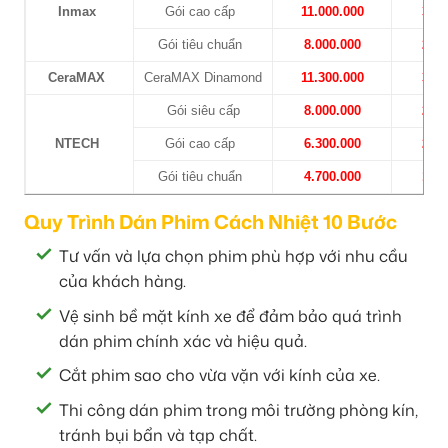
Inmax
Gói cao cấp
11.000.000
3.70
Gói tiêu chuẩn
8.000.000
2.40
CeraMAX
CeraMAX Dinamond
11.300.000
3.30
Gói siêu cấp
8.000.000
2.70
NTECH
Gói cao cấp
6.300.000
2.30
Gói tiêu chuẩn
4.700.000
1.90
Quy Trình Dán Phim Cách Nhiệt 10 Bước
Tư vấn và lựa chọn phim phù hợp với nhu cầu
của khách hàng.
Vệ sinh bề mặt kính xe để đảm bảo quá trình
dán phim chính xác và hiệu quả.
Cắt phim sao cho vừa vặn với kính của xe.
Thi công dán phim trong môi trường phòng kín,
tránh bụi bẩn và tạp chất.