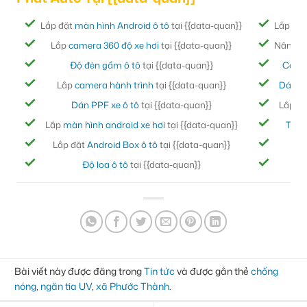
Lắp đặt
màn hình Android ô tô
tại {{data-quan}}
Lắp đặ
Lắp
camera 360 độ xe hơi
tại {{data-quan}}
Nâng cấ
Độ đèn gầm ô tô
tại {{data-quan}}
Cách
Lắp
camera hành trình
tại {{data-quan}}
Dán ph
Dán PPF xe ô tô
tại {{data-quan}}
Lắp đ
Lắp
màn hình android xe hơi
tại {{data-quan}}
Thảm
Lắp đặt
Android Box ô tô
tại {{data-quan}}
Bọc
Độ loa ô tô
tại {{data-quan}}
Đ
Bài viết này được đăng trong
Tin tức
và được gắn thẻ
chống
nóng
,
ngăn tia UV
,
xã Phước Thành
.