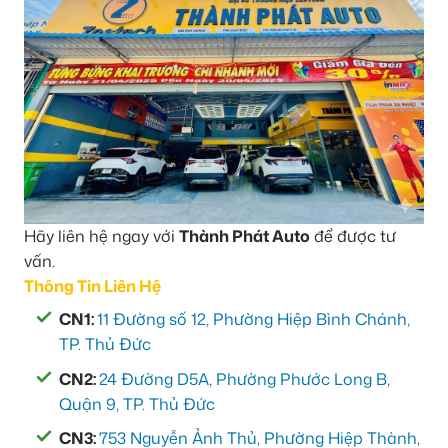
Hãy liên hệ ngay với
Thành Phát Auto
để được tư
vấn.
Thông Tin Liên Hệ
CN1:
11 Đường số 12, Phường Hiệp Bình Chánh,
TP. Thủ Đức
CN2:
24 Đường D5A, Phường Phước Long B,
Quận 9, TP. Thủ Đức
CN3:
753 Nguyễn Ảnh Thủ, Phường Hiệp Thành,