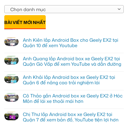
Chọn danh mục
BÀI VIẾT MỚI NHẤT
Anh Kiên lắp Android Box cho Geely EX2 tại
Quận 10 để xem Youtube
Không
có
Anh Quang lắp Android box xe Geely EX2 tại
bình
luận
Quận Gò Vấp để xem YouTube và dẫn đường
ở
Anh
Không
Kiên
có
Anh Khải lắp Android box xe Geely EX2 tại
lắp
bình
Android
luận
Quận 6 để nâng cao trải nghiệm lái
Box
ở
cho
Anh
Không
Geely
Quang
có
Cô Thảo gắn Android box xe Geely EX2 ở Hóc
EX2
lắp
bình
tại
Android
luận
Môn để lái xe thoải mái hơn
Quận
box
ở
10
xe
Anh
Không
để
Geely
Khải
có
Chị Thư lắp Android box xe Geely EX2 tại
xem
EX2
lắp
bình
Youtube
tại
Android
luận
Quận 7 để xem bản đồ, YouTube tiện lợi hơn
Quận
box
ở
Gò
xe
Cô
Không