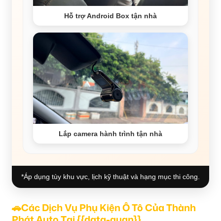
Hỗ trợ Android Box tận nhà
Lắp camera hành trình tận nhà
*Áp dụng tùy khu vực, lịch kỹ thuật và hạng mục thi công.
🚗Các Dịch Vụ Phụ Kiện Ô Tô Của Thành
Phát Auto Tại {{data-quan}}