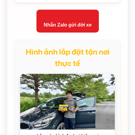
Nhắn Zalo gửi đời xe
Hình ảnh lắp đặt tận nơi
thực tế