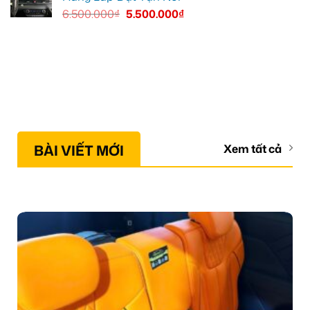
6.500.000
₫
5.500.000
₫
BÀI VIẾT MỚI
Xem tất cả